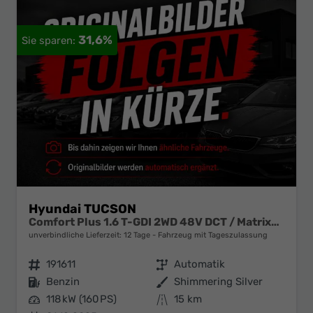
31,6%
Hyundai TUCSON
Comfort Plus 1.6 T-GDI 2WD 48V DCT / Matrix-LED ACC Shz vo+hi Teilleder Elek. Heck Alu 18"
unverbindliche Lieferzeit:
12 Tage
Fahrzeug mit Tageszulassung
Fahrzeugnr.
191611
Getriebe
Automatik
Kraftstoff
Benzin
Außenfarbe
Shimmering Silver
Leistung
118 kW (160 PS)
Kilometerstand
15 km