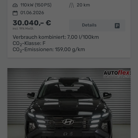
Leistung
110 kW (150 PS)
Kilometerstand
20 km
01.06.2026
30.040,– €
Details
Fahrzeug 
incl. 19% MwSt.
Verbrauch kombiniert:
7,00 l/100km
CO
-Klasse:
F
2
CO
-Emissionen:
159,00 g/km
2