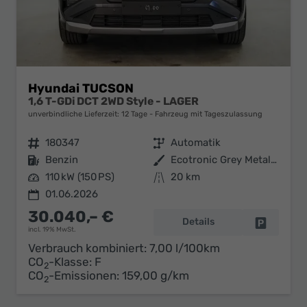
Hyundai TUCSON
1,6 T-GDi DCT 2WD Style - LAGER
unverbindliche Lieferzeit:
12 Tage
Fahrzeug mit Tageszulassung
Fahrzeugnr.
180347
Getriebe
Automatik
Kraftstoff
Benzin
Außenfarbe
Ecotronic Grey Metallic ()
Leistung
110 kW (150 PS)
Kilometerstand
20 km
01.06.2026
30.040,– €
Details
Fahrzeug 
incl. 19% MwSt.
Verbrauch kombiniert:
7,00 l/100km
CO
-Klasse:
F
2
CO
-Emissionen:
159,00 g/km
2