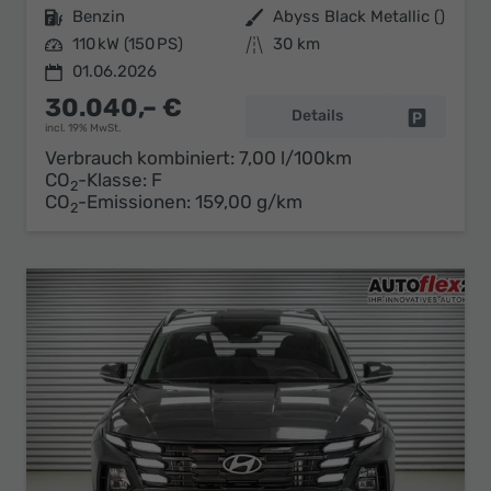
Kraftstoff
Benzin
Außenfarbe
Abyss Black Metallic ()
Leistung
110 kW (150 PS)
Kilometerstand
30 km
01.06.2026
30.040,– €
Details
Fahrzeug 
incl. 19% MwSt.
Verbrauch kombiniert:
7,00 l/100km
CO
-Klasse:
F
2
CO
-Emissionen:
159,00 g/km
2