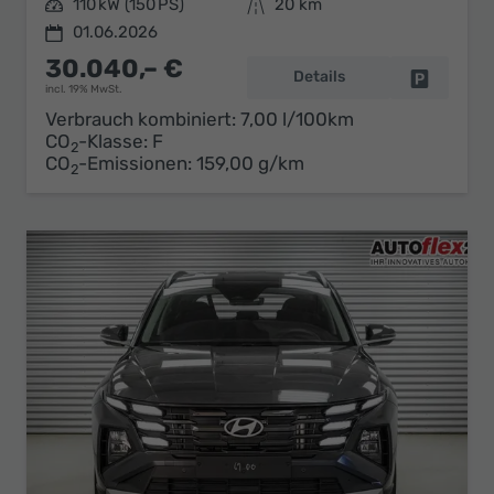
Leistung
110 kW (150 PS)
Kilometerstand
20 km
01.06.2026
30.040,– €
Details
Fahrzeug 
incl. 19% MwSt.
Verbrauch kombiniert:
7,00 l/100km
CO
-Klasse:
F
2
CO
-Emissionen:
159,00 g/km
2