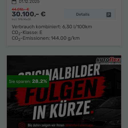
01.12.2025
44.010,– €
30.100,– €
Details
Fahrzeug 
incl. 19% MwSt.
Verbrauch kombiniert:
6,30 l/100km
CO
-Klasse:
E
2
CO
-Emissionen:
144,00 g/km
2
28,2%