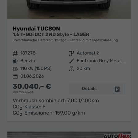
Hyundai TUCSON
1,6 T-GDi DCT 2WD Style - LAGER
unverbindliche Lieferzeit:
12 Tage
Fahrzeug mit Tageszulassung
Fahrzeugnr.
187278
Getriebe
Automatik
Kraftstoff
Benzin
Außenfarbe
Ecotronic Grey Metallic ()
Leistung
110 kW (150 PS)
Kilometerstand
20 km
01.06.2026
30.040,– €
Details
Fahrzeug 
incl. 19% MwSt.
Verbrauch kombiniert:
7,00 l/100km
CO
-Klasse:
F
2
CO
-Emissionen:
159,00 g/km
2