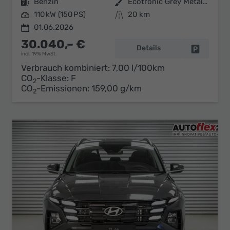
Kraftstoff
Benzin
Außenfarbe
Ecotronic Grey Metallic ()
Leistung
110 kW (150 PS)
Kilometerstand
20 km
01.06.2026
30.040,– €
Details
Fahrzeug 
incl. 19% MwSt.
Verbrauch kombiniert:
7,00 l/100km
CO
-Klasse:
F
2
CO
-Emissionen:
159,00 g/km
2