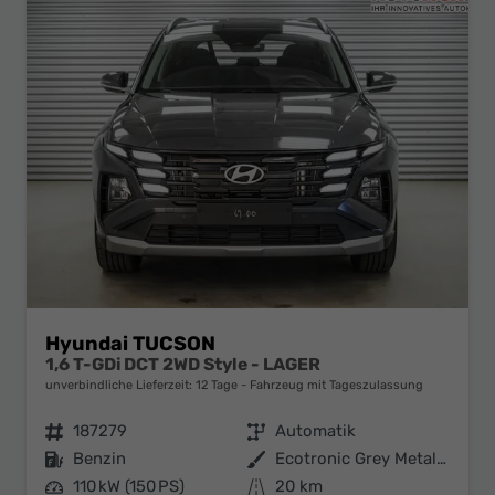
Hyundai TUCSON
1,6 T-GDi DCT 2WD Style - LAGER
unverbindliche Lieferzeit:
12 Tage
Fahrzeug mit Tageszulassung
Fahrzeugnr.
187279
Getriebe
Automatik
Kraftstoff
Benzin
Außenfarbe
Ecotronic Grey Metallic ()
Leistung
110 kW (150 PS)
Kilometerstand
20 km