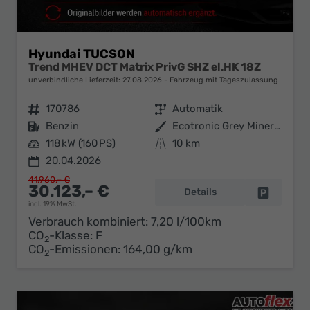
Hyundai TUCSON
Trend MHEV DCT Matrix PrivG SHZ el.HK 18Z
unverbindliche Lieferzeit:
27.08.2026
Fahrzeug mit Tageszulassung
Fahrzeugnr.
170786
Getriebe
Automatik
Kraftstoff
Benzin
Außenfarbe
Ecotronic Grey Mineraleffekt
Leistung
118 kW (160 PS)
Kilometerstand
10 km
20.04.2026
41.960,– €
30.123,– €
Details
Fahrzeug 
incl. 19% MwSt.
Verbrauch kombiniert:
7,20 l/100km
CO
-Klasse:
F
2
CO
-Emissionen:
164,00 g/km
2