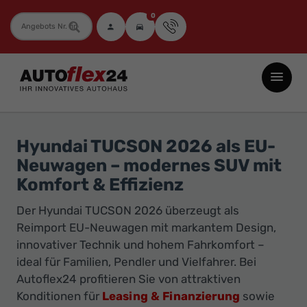
0
Fahrzeugnummer
Autoflex24
GmbH
-
EU-
Hyundai TUCSON 2026 als EU-
Neuwagen
Neuwagen – modernes SUV mit
Jahreswagen
Komfort & Effizienz
und
Der Hyundai TUCSON 2026 überzeugt als
Gebrauchtwagen
Reimport EU-Neuwagen mit markantem Design,
zu
innovativer Technik und hohem Fahrkomfort –
Top-
ideal für Familien, Pendler und Vielfahrer. Bei
Preisen
Autoflex24 profitieren Sie von attraktiven
-
Konditionen für
Leasing & Finanzierung
sowie