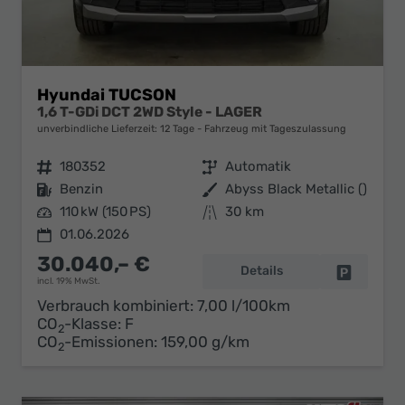
Hyundai TUCSON
1,6 T-GDi DCT 2WD Style - LAGER
unverbindliche Lieferzeit:
12 Tage
Fahrzeug mit Tageszulassung
Fahrzeugnr.
180352
Getriebe
Automatik
Kraftstoff
Benzin
Außenfarbe
Abyss Black Metallic ()
Leistung
110 kW (150 PS)
Kilometerstand
30 km
01.06.2026
30.040,– €
Details
Fahrzeug 
incl. 19% MwSt.
Verbrauch kombiniert:
7,00 l/100km
CO
-Klasse:
F
2
CO
-Emissionen:
159,00 g/km
2