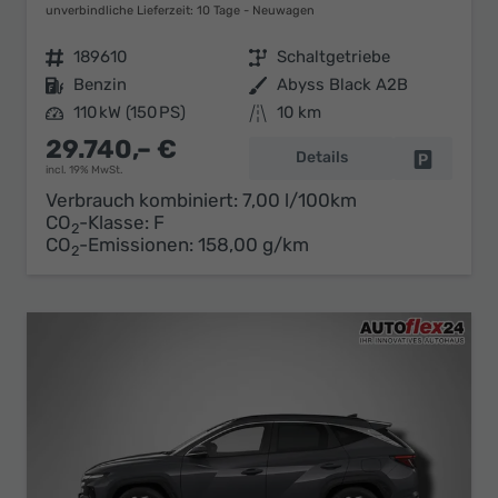
unverbindliche Lieferzeit:
10 Tage
Neuwagen
Fahrzeugnr.
189610
Getriebe
Schaltgetriebe
Kraftstoff
Benzin
Außenfarbe
Abyss Black A2B
Leistung
110 kW (150 PS)
Kilometerstand
10 km
29.740,– €
Details
Fahrzeug 
incl. 19% MwSt.
Verbrauch kombiniert:
7,00 l/100km
CO
-Klasse:
F
2
CO
-Emissionen:
158,00 g/km
2