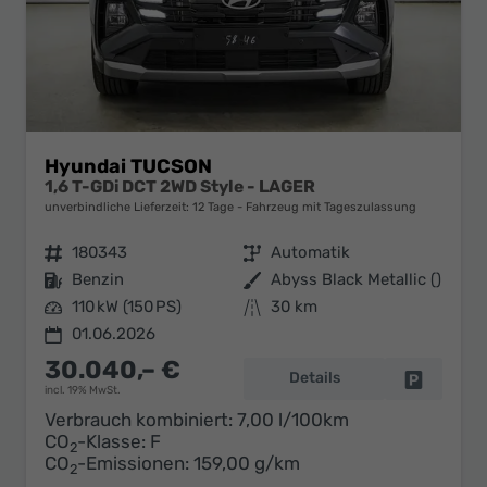
Hyundai TUCSON
1,6 T-GDi DCT 2WD Style - LAGER
unverbindliche Lieferzeit:
12 Tage
Fahrzeug mit Tageszulassung
Fahrzeugnr.
180343
Getriebe
Automatik
Kraftstoff
Benzin
Außenfarbe
Abyss Black Metallic ()
Leistung
110 kW (150 PS)
Kilometerstand
30 km
01.06.2026
30.040,– €
Details
Fahrzeug 
incl. 19% MwSt.
Verbrauch kombiniert:
7,00 l/100km
CO
-Klasse:
F
2
CO
-Emissionen:
159,00 g/km
2