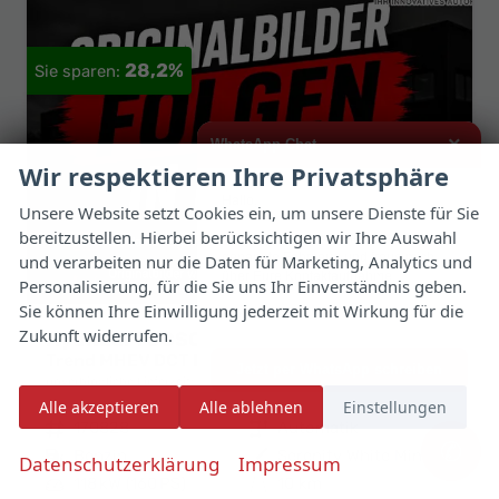
28,2%
×
WhatsApp Chat
Wir respektieren Ihre Privatsphäre
Hallo,
Unsere Website setzt Cookies ein, um unsere Dienste für Sie
bereitzustellen. Hierbei berücksichtigen wir Ihre Auswahl
ich interessiere mich für das oben
genannte Fahrzeug und freue mich
und verarbeiten nur die Daten für Marketing, Analytics und
über Eure Kontaktaufnahme.
Personalisierung, für die Sie uns Ihr Einverständnis geben.
Sie können Ihre Einwilligung jederzeit mit Wirkung für die
Viele Grüße
Zukunft widerrufen.
Hyundai TUCSON
Trend MHEV DCT Matrix PrivG SHZ el.HK 18Z
Jetzt per WhatsApp schreiben
unverbindliche Lieferzeit:
11.09.2026
Fahrzeug mit Tageszulassung
Alle akzeptieren
Alle ablehnen
Einstellungen
Fahrzeugnr.
170828
Getriebe
Automatik
✆
Kraftstoff
Benzin
Außenfarbe
Serenity White Mineraleffekt
Datenschutzerklärung
Impressum
Leistung
118 kW (160 PS)
Kilometerstand
10 km