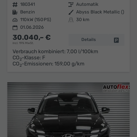
Fahrzeugnr.
180341
Getriebe
Automatik
Kraftstoff
Benzin
Außenfarbe
Abyss Black Metallic ()
Leistung
110 kW (150 PS)
Kilometerstand
30 km
01.06.2026
30.040,– €
Details
Fahrzeug 
incl. 19% MwSt.
Verbrauch kombiniert:
7,00 l/100km
CO
-Klasse:
F
2
CO
-Emissionen:
159,00 g/km
2