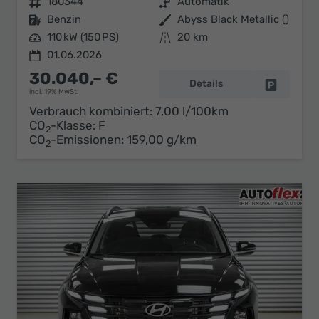
Fahrzeugnr.
180344
Getriebe
Automatik
Kraftstoff
Benzin
Außenfarbe
Abyss Black Metallic ()
Leistung
110 kW (150 PS)
Kilometerstand
20 km
01.06.2026
30.040,– €
Details
Fahrzeug 
incl. 19% MwSt.
Verbrauch kombiniert:
7,00 l/100km
CO
-Klasse:
F
2
CO
-Emissionen:
159,00 g/km
2