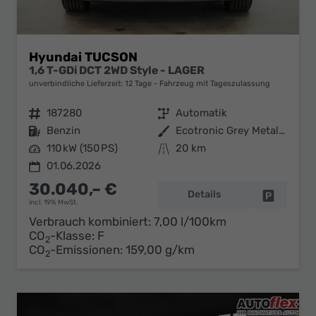
Hyundai TUCSON
1,6 T-GDi DCT 2WD Style - LAGER
unverbindliche Lieferzeit:
12 Tage
Fahrzeug mit Tageszulassung
Fahrzeugnr.
187280
Getriebe
Automatik
Kraftstoff
Benzin
Außenfarbe
Ecotronic Grey Metallic ()
Leistung
110 kW (150 PS)
Kilometerstand
20 km
01.06.2026
30.040,– €
Details
Fahrzeug 
incl. 19% MwSt.
Verbrauch kombiniert:
7,00 l/100km
CO
-Klasse:
F
2
CO
-Emissionen:
159,00 g/km
2