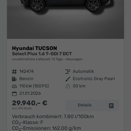
Hyundai TUCSON
Select Plus 1.6 T-GDi 7 DCT
unverbindliche Lieferzeit:
12 Tage
Neuwagen
Fahrzeugnr.
142474
Getriebe
Automatik
Kraftstoff
Benzin
Außenfarbe
Ecotronic Gray Pearl
Leistung
110 kW (150 PS)
Kilometerstand
50 km
21.01.2026
29.940,– €
Details
Fahrzeug 
incl. 19% MwSt.
Verbrauch kombiniert:
7,80 l/100km
CO
-Klasse:
F
2
CO
-Emissionen:
162,00 g/km
2