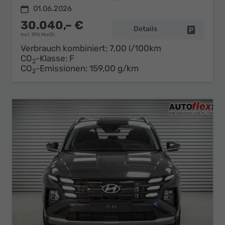
01.06.2026
30.040,– €
Details
Fahrzeug 
incl. 19% MwSt.
Verbrauch kombiniert:
7,00 l/100km
CO
-Klasse:
F
2
CO
-Emissionen:
159,00 g/km
2