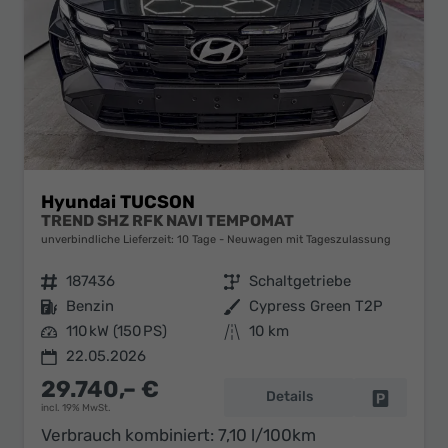
Hyundai TUCSON
TREND SHZ RFK NAVI TEMPOMAT
unverbindliche Lieferzeit:
10 Tage
Neuwagen mit Tageszulassung
Fahrzeugnr.
187436
Getriebe
Schaltgetriebe
Kraftstoff
Benzin
Außenfarbe
Cypress Green T2P
Leistung
110 kW (150 PS)
Kilometerstand
10 km
22.05.2026
29.740,– €
Details
Fahrzeug 
incl. 19% MwSt.
Verbrauch kombiniert:
7,10 l/100km