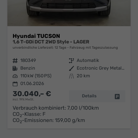
Hyundai TUCSON
1,6 T-GDi DCT 2WD Style - LAGER
unverbindliche Lieferzeit:
12 Tage
Fahrzeug mit Tageszulassung
Fahrzeugnr.
180349
Getriebe
Automatik
Kraftstoff
Benzin
Außenfarbe
Ecotronic Grey Metallic ()
Leistung
110 kW (150 PS)
Kilometerstand
20 km
01.06.2026
30.040,– €
Details
Fahrzeug 
incl. 19% MwSt.
Verbrauch kombiniert:
7,00 l/100km
CO
-Klasse:
F
2
CO
-Emissionen:
159,00 g/km
2