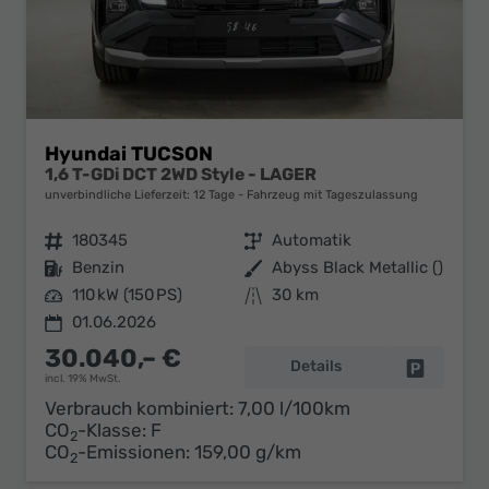
Hyundai TUCSON
1,6 T-GDi DCT 2WD Style - LAGER
unverbindliche Lieferzeit:
12 Tage
Fahrzeug mit Tageszulassung
Fahrzeugnr.
180345
Getriebe
Automatik
Kraftstoff
Benzin
Außenfarbe
Abyss Black Metallic ()
Leistung
110 kW (150 PS)
Kilometerstand
30 km
01.06.2026
30.040,– €
Details
Fahrzeug 
incl. 19% MwSt.
Verbrauch kombiniert:
7,00 l/100km
CO
-Klasse:
F
2
CO
-Emissionen:
159,00 g/km
2