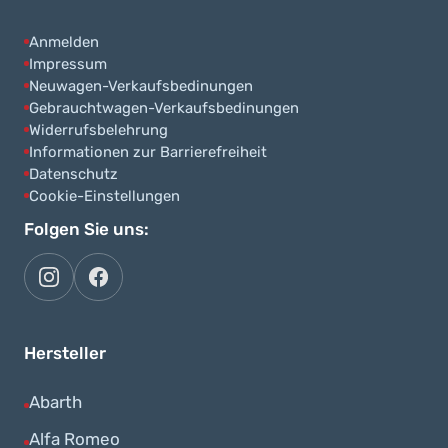
Anmelden
Impressum
Neuwagen-Verkaufsbedinungen
Gebrauchtwagen-Verkaufsbedinungen
Widerrufsbelehrung
Informationen zur Barrierefreiheit
Datenschutz
Cookie-Einstellungen
Folgen Sie uns:
autoflex
autoflex24
auf
auf
instagram
facebook
Hersteller
Alle
Abarth
Fahrzeuge
Alle
Alfa Romeo