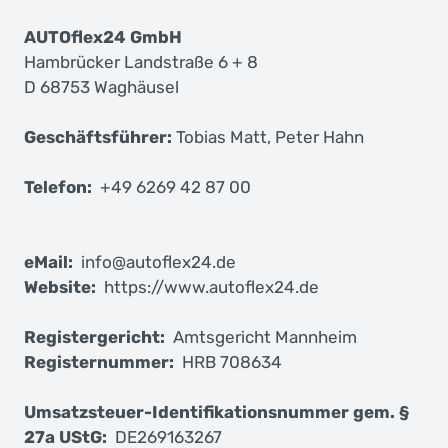
Ihr
Innovatives
AUTOflex24 GmbH
Hambrücker Landstraße 6 + 8
Autohaus
D 68753 Waghäusel
Geschäftsführer:
Tobias Matt, Peter Hahn
Telefon:
+49 6269 42 87 00
eMail:
info@autoflex24.de
Website:
https://www.autoflex24.de
Registergericht:
Amtsgericht Mannheim
Registernummer:
HRB 708634
Umsatzsteuer-Identifikationsnummer gem. §
27a UStG:
DE269163267