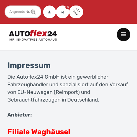
0
Fahrzeugnummer
Autoflex24
GmbH
-
EU-
Impressum
Neuwagen
Jahreswagen
Die Autoflex24 GmbH ist ein gewerblicher
Fahrzeughändler und spezialisiert auf den Verkauf
und
von EU-Neuwagen (Reimport) und
Gebrauchtwagen
Gebrauchtfahrzeugen in Deutschland.
zu
Top-
Anbieter:
Preisen
-
Filiale Waghäusel