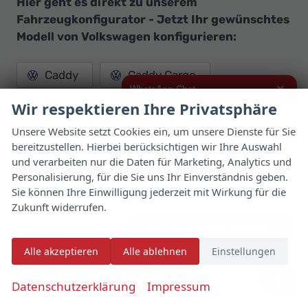
Hier geht es direkt zu unserem
Fahrzeugkonfigurator - Jetzt Ihr gewünschtes
Modell von Volkswagen konfigurieren:
Caddy
Caddy Cargo
×
WhatsApp Chat
Wir respektieren Ihre Privatsphäre
Caddy Maxi
Golf
Hallo,
Unsere Website setzt Cookies ein, um unsere Dienste für Sie
Golf Variant
Grand California
bereitzustellen. Hierbei berücksichtigen wir Ihre Auswahl
ich interessiere mich für das oben
genannte Fahrzeug und freue mich
und verarbeiten nur die Daten für Marketing, Analytics und
über Eure Kontaktaufnahme.
ID.3
ID.7
Passat Variant
Personalisierung, für die Sie uns Ihr Einverständnis geben.
Sie können Ihre Einwilligung jederzeit mit Wirkung für die
Viele Grüße
Zukunft widerrufen.
Polo
T-Cross
T-Roc
Jetzt per WhatsApp schreiben
T7 Caravelle
T7 Kombi
Alle akzeptieren
Alle ablehnen
Einstellungen
Taigo
Tiguan
✆
Datenschutzerklärung
Impressum