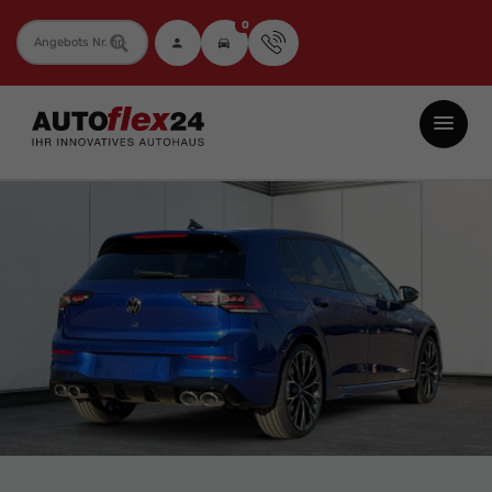
0
Fahrzeugnummer
Autoflex24
GmbH
-
EU-
Neuwagen
Jahreswagen
und
Gebrauchtwagen
zu
Top-
Preisen
-