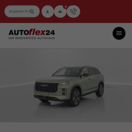
0
Fahrzeugnummer
Autoflex24
GmbH
-
EU-
Neuwagen
Jahreswagen
und
Gebrauchtwagen
zu
Top-
Preisen
-