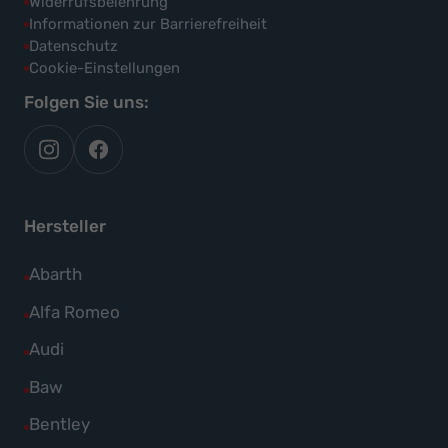
Widerrufsbelehrung
Informationen zur Barrierefreiheit
Datenschutz
Cookie-Einstellungen
Folgen Sie uns:
autoflex
autoflex24
auf
auf
instagram
facebook
Hersteller
Alle
Abarth
Fahrzeuge
Alle
Alfa Romeo
von
Fahrzeuge
Alle
Audi
Abarth
von
Fahrzeuge
Alle
Baw
anzeigen
Alfa
von
Fahrzeuge
Alle
Bentley
Romeo
Audi
von