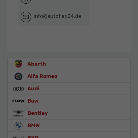
info@autoflex24.de
Abarth
Alfa Romeo
Audi
Baw
Bentley
BMW
BYD