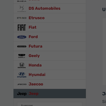
DS Automobiles
U
Etrusco
Fiat
Ford
Futura
Geely
Honda
Hyundai
Jaecoo
J
Jeep
S
Avenger