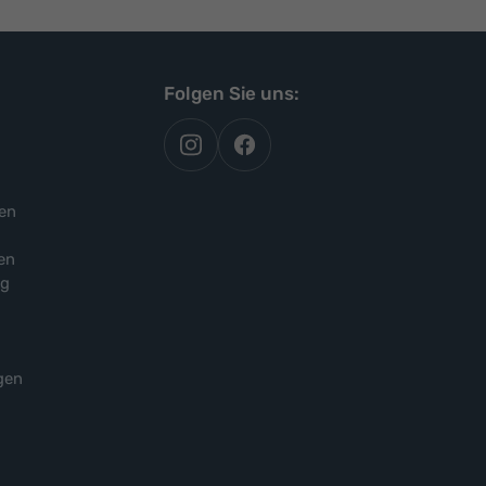
Folgen Sie uns:
autoflex
autoflex24
auf
auf
instagram
facebook
en
en
ng
gen