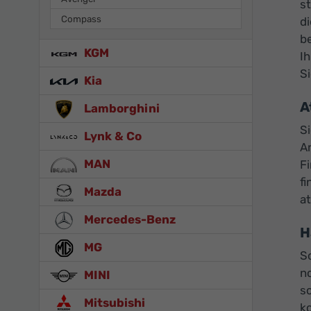
s
Compass
d
be
KGM
Ih
S
Kia
A
Lamborghini
S
Lynk & Co
A
MAN
F
f
Mazda
at
Mercedes-Benz
H
MG
So
n
MINI
sc
Mitsubishi
k