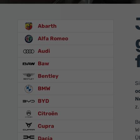
Abarth
Alfa Romeo
Audi
Baw
Bentley
S
BMW
o
N
BYD
z.
Citroën
Be
Cupra
W
Üb
Dacia