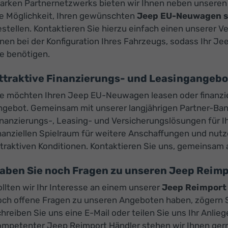
tarken Partnernetzwerks bieten wir Ihnen neben unsere
ie Möglichkeit, Ihren gewünschten
Jeep EU-Neuwagen se
stellen. Kontaktieren Sie hierzu einfach einen unserer V
nen bei der Konfiguration Ihres Fahrzeugs, sodass Ihr J
ie benötigen.
ttraktive Finanzierungs- und Leasingangeb
ie möchten Ihren Jeep EU-Neuwagen leasen oder finanzie
ngebot. Gemeinsam mit unserer langjährigen Partner-Ba
inanzierungs-, Leasing- und Versicherungslösungen für 
inanziellen Spielraum für weitere Anschaffungen und nut
traktiven Konditionen. Kontaktieren Sie uns, gemeinsam 
aben Sie noch Fragen zu unseren Jeep Rei
llten wir Ihr Interesse an einem unserer
Jeep Reimport
och offene Fragen zu unseren Angeboten haben, zögern Si
hreiben Sie uns eine E-Mail oder teilen Sie uns Ihr Anlie
ompetenter Jeep Reimport Händler stehen wir Ihnen gerne