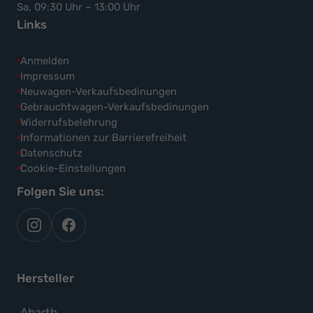
Sa, 09:30 Uhr – 13:00 Uhr
Links
Anmelden
Impressum
Neuwagen-Verkaufsbedinungen
Gebrauchtwagen-Verkaufsbedinungen
Widerrufsbelehrung
Informationen zur Barrierefreiheit
Datenschutz
Cookie-Einstellungen
Folgen Sie uns:
autoflex
autoflex24
auf
auf
instagram
facebook
Hersteller
Alle
Abarth