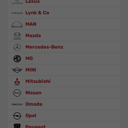
Lexus
Lynk & Co
MAN
Mazda
Mercedes-Benz
MG
MINI
Mitsubishi
Nissan
Omoda
Opel
Peugeot