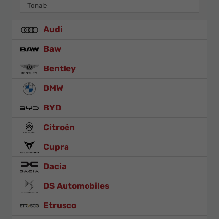
Tonale
Audi
Baw
Bentley
BMW
BYD
Citroën
Cupra
Dacia
DS Automobiles
Etrusco