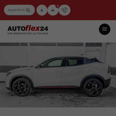
0
Fahrzeugnummer
Autoflex24
GmbH
-
EU-
Neuwagen
Jahreswagen
und
Gebrauchtwagen
zu
Top-
Preisen
-