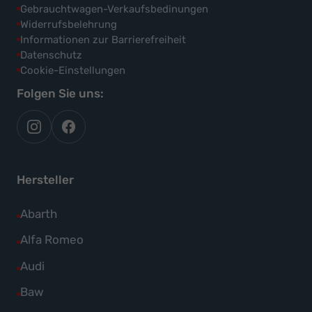
Gebrauchtwagen-Verkaufsbedinungen
Widerrufsbelehrung
Informationen zur Barrierefreiheit
Datenschutz
Cookie-Einstellungen
Folgen Sie uns:
autoflex
autoflex24
auf
auf
instagram
facebook
Hersteller
Alle
Abarth
Fahrzeuge
Alle
Alfa Romeo
von
Fahrzeuge
Alle
Audi
Abarth
von
Fahrzeuge
Alle
Baw
anzeigen
Alfa
von