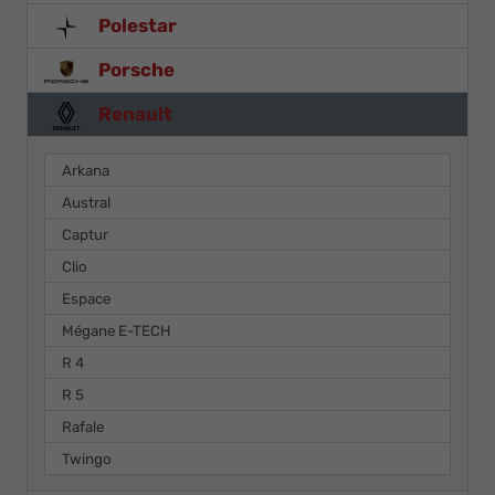
Polestar
Porsche
Renault
Arkana
Austral
Captur
Clio
Espace
Mégane E-TECH
R 4
R 5
Rafale
Twingo