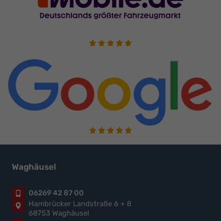
Waghäusel
06269 42 87 00
Hambrücker Landstraße 6 + 8
68753 Waghäusel