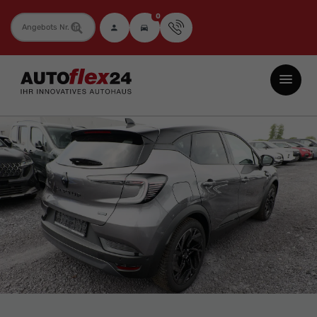
0
Fahrzeugnummer
Autoflex24
GmbH
-
EU-
Neuwagen
Jahreswagen
und
Gebrauchtwagen
zu
Top-
Preisen
-