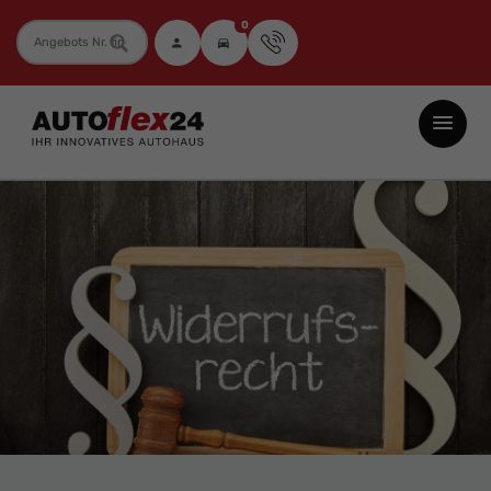
0
Fahrzeugnummer
Autoflex24
GmbH
-
EU-
Neuwagen
Jahreswagen
und
Gebrauchtwagen
zu
Top-
Preisen
-