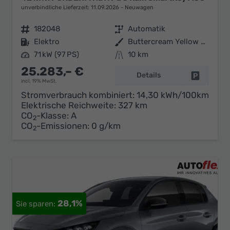
unverbindliche Lieferzeit:
11.09.2026
Neuwagen
Fahrzeugnr.
182048
Getriebe
Automatik
Kraftstoff
Elektro
Außenfarbe
Buttercream Yellow Mineraleffekt
Leistung
71 kW (97 PS)
Kilometerstand
10 km
25.283,– €
Details
Fahrzeug 
incl. 19% MwSt.
Stromverbrauch kombiniert:
14,30 kWh/100km
Elektrische Reichweite:
327 km
CO
-Klasse:
A
2
CO
-Emissionen:
0 g/km
2
28,1%