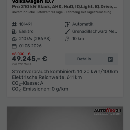
Volkswagen ID.7
Pro 210 kW Black, AHK, HuD, IQ.Light, IQ.Drive, AreaView, Side, Winter, 19-Zoll
unverbindliche Lieferzeit:
10 Tage
Fahrzeug mit Tageszulassung
Fahrzeugnr.
181491
Getriebe
Automatik
Kraftstoff
Elektro
Außenfarbe
Grenadillschwarz Metallic
Leistung
210 kW (286 PS)
Kilometerstand
10 km
01.05.2026
68.000,– €
49.245,– €
Details
Fahrzeug 
incl. 19% MwSt.
Stromverbrauch kombiniert:
14,20 kWh/100km
Elektrische Reichweite:
611 km
CO
-Klasse:
A
2
CO
-Emissionen:
0 g/km
2