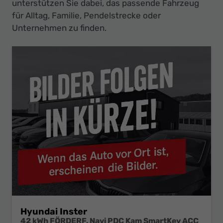
Ihr
unterstützen Sie dabei, das passende Fahrzeug
für Alltag, Familie, Pendelstrecke oder
Innovatives
Unternehmen zu finden.
Autohaus
Hyundai Inster
42 kWh FÖRDERF. Navi PDC Kam SmartKey ACC