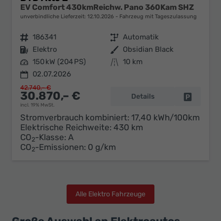
EV Comfort 430kmReichw. Pano 360Kam SHZ
unverbindliche Lieferzeit:
12.10.2026
Fahrzeug mit Tageszulassung
Fahrzeugnr.
186341
Getriebe
Automatik
Kraftstoff
Elektro
Außenfarbe
Obsidian Black
Leistung
150 kW (204 PS)
Kilometerstand
10 km
02.07.2026
42.740,– €
30.870,– €
Details
Fahrzeug 
incl. 19% MwSt.
Stromverbrauch kombiniert:
17,40 kWh/100km
Elektrische Reichweite:
430 km
CO
-Klasse:
A
2
CO
-Emissionen:
0 g/km
2
Alle Elektro Fahrzeuge