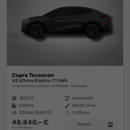
Cupra Tavascan
VZ 4Drive Elektro 77 kWh
unverbindliche Lieferzeit:
02.09.2026
Neuwagen
Fahrzeugnr.
183231
Getriebe
Automatik
Kraftstoff
Elektro
Außenfarbe
Basalt Grey
Leistung
250 kW (340 PS)
Kilometerstand
1.618 km
48.840,– €
Details
Fahrzeug 
incl. 19% MwSt.