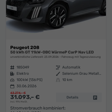
Peugeot 208
50 kWh GT 11kW-OBC WärmeP CarP Nav LED
unverbindliche Lieferzeit:
23.09.2026
Fahrzeug mit Tageszulassung
Fahrzeugnr.
185049
Getriebe
Automatik
Kraftstoff
Elektro
Außenfarbe
Selenium Grau Metallic
Leistung
100 kW (136 PS)
Kilometerstand
10 km
30.06.2026
43.274,– €
31.093,– €
Details
Fahrzeug 
incl. 19% MwSt.
Stromverbrauch kombiniert: