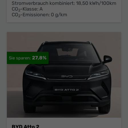
Stromverbrauch kombiniert:
18,50 kWh/100km
CO
-Klasse:
A
2
CO
-Emissionen:
0 g/km
2
27,8%
BYD Atto 2