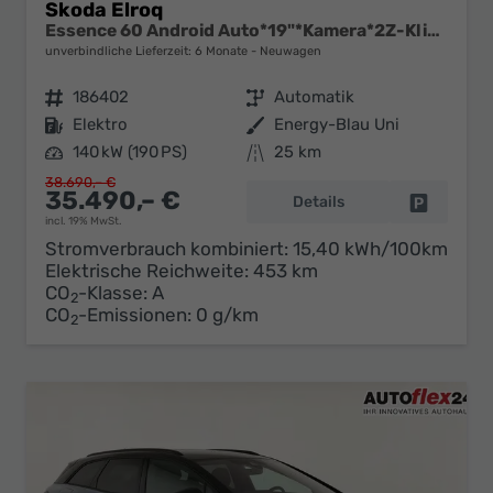
Skoda Elroq
Essence 60 Android Auto*19"*Kamera*2Z-Klimaauto*Totwinkel*LED*Tempomat
unverbindliche Lieferzeit:
6 Monate
Neuwagen
Fahrzeugnr.
186402
Getriebe
Automatik
Kraftstoff
Elektro
Außenfarbe
Energy-Blau Uni
Leistung
140 kW (190 PS)
Kilometerstand
25 km
38.690,– €
35.490,– €
Details
Fahrzeug 
incl. 19% MwSt.
Stromverbrauch kombiniert:
15,40 kWh/100km
Elektrische Reichweite:
453 km
CO
-Klasse:
A
2
CO
-Emissionen:
0 g/km
2