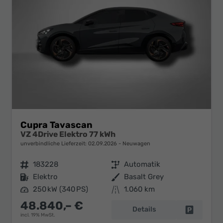
Cupra Tavascan
VZ 4Drive Elektro 77 kWh
unverbindliche Lieferzeit:
02.09.2026
Neuwagen
Fahrzeugnr.
183228
Getriebe
Automatik
Kraftstoff
Elektro
Außenfarbe
Basalt Grey
Leistung
250 kW (340 PS)
Kilometerstand
1.060 km
48.840,– €
Details
Fahrzeug 
incl. 19% MwSt.