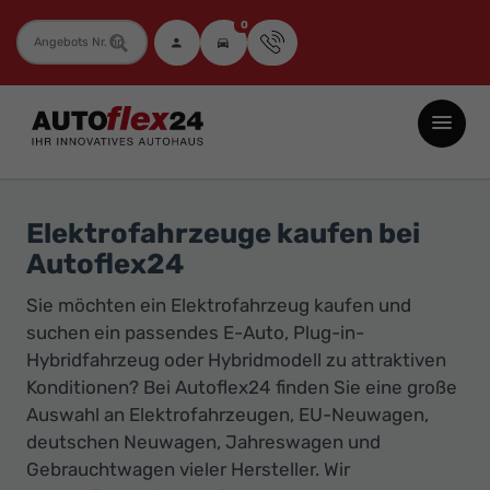
0
Fahrzeugnummer
Autoflex24
GmbH
-
EU-
Elektrofahrzeuge kaufen bei
Neuwagen
Autoflex24
Jahreswagen
Sie möchten ein Elektrofahrzeug kaufen und
und
suchen ein passendes E-Auto, Plug-in-
Gebrauchtwagen
Hybridfahrzeug oder Hybridmodell zu attraktiven
zu
Konditionen? Bei Autoflex24 finden Sie eine große
Top-
Auswahl an Elektrofahrzeugen, EU-Neuwagen,
Preisen
deutschen Neuwagen, Jahreswagen und
-
Gebrauchtwagen vieler Hersteller. Wir