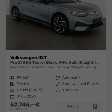
Volkswagen ID.7
Pro 210 kW Tourer Black, AHK, HuD, IQ.Light, IQ.Drive, AreaView, Side, Winter, 20-Zoll
unverbindliche Lieferzeit:
10 Tage
Fahrzeug mit Tageszulassung
Fahrzeugnr.
190667
Getriebe
Automatik
Kraftstoff
Elektro
Außenfarbe
Stonewashed Blue Metallic/ Dach Schwarz
Leistung
210 kW (286 PS)
Kilometerstand
1.000 km
01.05.2026
52.745,– €
Details
Fahrzeug 
incl. 19% MwSt.