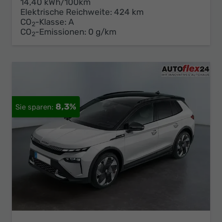
14,40 kWh/100km
Elektrische Reichweite:
424 km
CO
-Klasse:
A
2
CO
-Emissionen:
0 g/km
2
8,3%