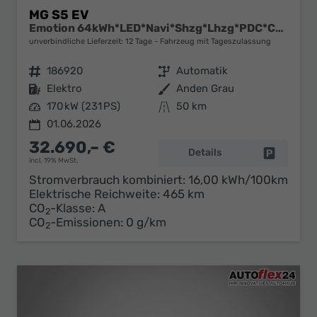
MG S5 EV
Emotion 64kWh*LED*Navi*Shzg*Lhzg*PDC*Cam*ACC*17"
unverbindliche Lieferzeit:
12 Tage
Fahrzeug mit Tageszulassung
Fahrzeugnr.
186920
Getriebe
Automatik
Kraftstoff
Elektro
Außenfarbe
Anden Grau
Leistung
170 kW (231 PS)
Kilometerstand
50 km
01.06.2026
32.690,– €
Details
Fahrzeug 
incl. 19% MwSt.
Stromverbrauch kombiniert:
16,00 kWh/100km
Elektrische Reichweite:
465 km
CO
-Klasse:
A
2
CO
-Emissionen:
0 g/km
2