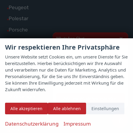
von
Fahrzeuge
Alle
Peugeot
anzeigen
Omoda
von
Fahrzeuge
Alle
Polestar
anzeigen
Opel
von
Fahrzeuge
Alle
Porsche
anzeigen
Peugeot
von
Fahrzeuge
×
WhatsApp Chat
Alle
Renault
anzeigen
Polestar
Wir respektieren Ihre Privatsphäre
von
Fahrzeuge
Alle
SEAT
anzeigen
Hallo,
Porsche
Unsere Website setzt Cookies ein, um unsere Dienste für Sie
von
Fahrzeuge
Alle
Skoda
bereitzustellen. Hierbei berücksichtigen wir Ihre Auswahl
anzeigen
ich interessiere mich für das oben
Renault
von
genannte Fahrzeug und freue mich
und verarbeiten nur die Daten für Marketing, Analytics und
Fahrzeuge
Alle
Suzuki
über Eure Kontaktaufnahme.
anzeigen
Personalisierung, für die Sie uns Ihr Einverständnis geben.
SEAT
von
Fahrzeuge
Sie können Ihre Einwilligung jederzeit mit Wirkung für die
Viele Grüße
Alle
Toyota
anzeigen
Skoda
Zukunft widerrufen.
von
Fahrzeuge
Alle
Volkswagen
anzeigen
Jetzt per WhatsApp schreiben
Suzuki
von
Fahrzeuge
Alle
Volvo
Alle akzeptieren
Alle ablehnen
Einstellungen
anzeigen
Toyota
von
Fahrzeuge
Alle
Weitere
✆
anzeigen
Volkswagen
Datenschutzerklärung
Impressum
von
Fahrzeuge
Alle
Zeekr
anzeigen