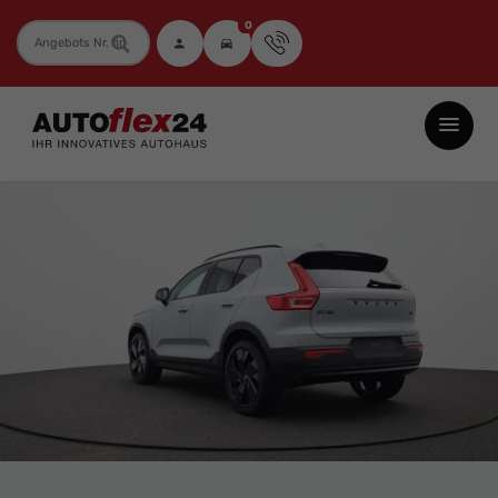
0
Fahrzeugnummer
Autoflex24
GmbH
-
EU-
Neuwagen
Jahreswagen
und
Gebrauchtwagen
zu
Top-
Preisen
-