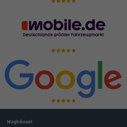
Waghäusel