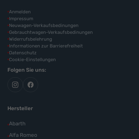
Anmelden
Impressum
Neuwagen-Verkaufsbedinungen
Gebrauchtwagen-Verkaufsbedinungen
Widerrufsbelehrung
Informationen zur Barrierefreiheit
Datenschutz
Cookie-Einstellungen
Folgen Sie uns:
autoflex
autoflex24
auf
auf
instagram
facebook
Hersteller
Alle
Abarth
Fahrzeuge
Alle
Alfa Romeo