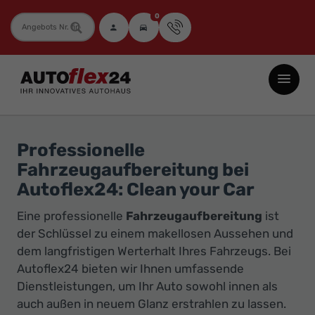
0
Fahrzeugnummer
Autoflex24
GmbH
-
EU-
Professionelle
Neuwagen
Fahrzeugaufbereitung bei
Jahreswagen
Autoflex24: Clean your Car
und
Eine professionelle
Fahrzeugaufbereitung
ist
Gebrauchtwagen
der Schlüssel zu einem makellosen Aussehen und
zu
dem langfristigen Werterhalt Ihres Fahrzeugs. Bei
Top-
Autoflex24 bieten wir Ihnen umfassende
Preisen
Dienstleistungen, um Ihr Auto sowohl innen als
-
auch außen in neuem Glanz erstrahlen zu lassen.