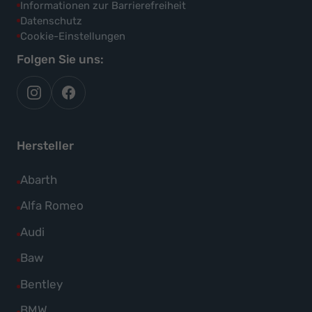
Informationen zur Barrierefreiheit
Datenschutz
Cookie-Einstellungen
Folgen Sie uns:
autoflex
autoflex24
auf
auf
instagram
facebook
Hersteller
Alle
Abarth
Fahrzeuge
Alle
Alfa Romeo
von
Fahrzeuge
Alle
Audi
Abarth
von
Fahrzeuge
Alle
Baw
anzeigen
Alfa
von
Fahrzeuge
Alle
Bentley
Romeo
Audi
von
Fahrzeuge
anzeigen
Alle
BMW