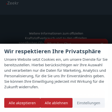
Fahrzeuge
Alle
Zeekr
anzeigen
Volvo
von
Fahrzeuge
anzeigen
Weitere
von
anzeigen
Zeekr
anzeigen
Weitere Informationen zum offiziellen
Kraftstoffverbrauch und zu den offiziellen
spezifischen CO
-Emissionen und gegebenenfalls
×
WhatsApp Chat
2
zum Stromverbrauch neuer PKW können dem
Wir respektieren Ihre Privatsphäre
'Leitfaden über den offiziellen Kraftstoffverbrauch,
Hallo,
die offiziellen spezifischen CO
-Emissionen und
2
Unsere Website setzt Cookies ein, um unsere Dienste für Sie
den offiziellen Stromverbrauch neuer PKW'
bereitzustellen. Hierbei berücksichtigen wir Ihre Auswahl
ich interessiere mich für das oben
entnommen werden, der an allen Verkaufsstellen
genannte Fahrzeug und freue mich
und verarbeiten nur die Daten für Marketing, Analytics und
und bei der 'Deutschen Automobil Treuhand
über Eure Kontaktaufnahme.
Personalisierung, für die Sie uns Ihr Einverständnis geben.
GmbH' unentgeltlich erhältlich ist unter
Sie können Ihre Einwilligung jederzeit mit Wirkung für die
www.dat.de.
Viele Grüße
Zukunft widerrufen.
Jetzt per WhatsApp schreiben
© 2026
Autoflex 24 GmbH
Alle akzeptieren
Alle ablehnen
Einstellungen