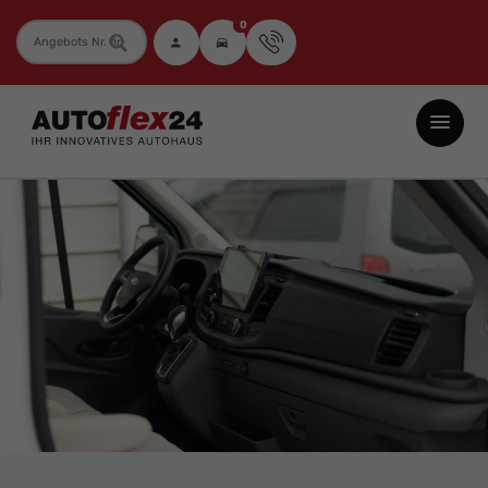
0
Fahrzeugnummer
Autoflex24
GmbH
-
EU-
Neuwagen
Jahreswagen
und
Gebrauchtwagen
zu
Top-
Preisen
-