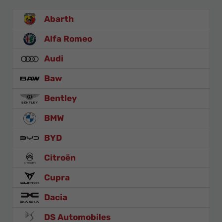
Ihr
Innovatives
Abarth
Autohaus
Alfa Romeo
Audi
Baw
Bentley
BMW
BYD
Citroën
Cupra
Dacia
DS Automobiles