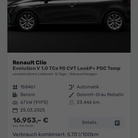
Renault Clio
Evolution V 1.0 TCe 90 CVT LookP+ PDC Temp
unverbindliche Lieferzeit:
12 Tage
Gebrauchtwagen
Fahrzeugnr.
158461
Getriebe
Automatik
Kraftstoff
Benzin
Außenfarbe
Dolomit-Grau Metallic
Leistung
67 kW (91 PS)
Kilometerstand
23.446 km
25.03.2025
16.953,– €
Details
Fahrzeug 
incl. 19% MwSt.
Verbrauch kombiniert:
5,70 l/100km