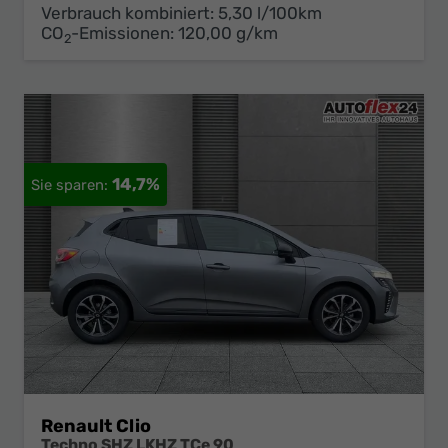
Verbrauch kombiniert:
5,30 l/100km
CO
-Emissionen:
120,00 g/km
2
14,7%
Renault Clio
Techno SHZ LKHZ TCe 90