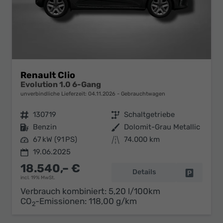
Renault Clio
Evolution 1.0 6-Gang
unverbindliche Lieferzeit:
04.11.2026
Gebrauchtwagen
Fahrzeugnr.
130719
Getriebe
Schaltgetriebe
Kraftstoff
Benzin
Außenfarbe
Dolomit-Grau Metallic
Leistung
67 kW (91 PS)
Kilometerstand
74.000 km
19.06.2025
18.540,– €
Details
Fahrzeug 
incl. 19% MwSt.
Verbrauch kombiniert:
5,20 l/100km
CO
-Emissionen:
118,00 g/km
2