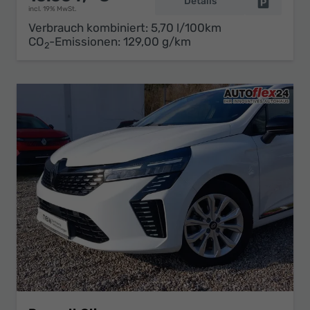
Details
Fahrzeug 
incl. 19% MwSt.
Verbrauch kombiniert:
5,70 l/100km
CO
-Emissionen:
129,00 g/km
2