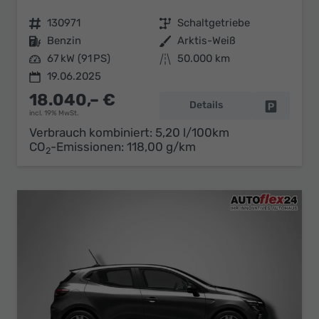
Fahrzeugnr.
130971
Getriebe
Schaltgetriebe
Kraftstoff
Benzin
Außenfarbe
Arktis-Weiß
Leistung
67 kW (91 PS)
Kilometerstand
50.000 km
19.06.2025
18.040,– €
Details
Fahrzeug 
incl. 19% MwSt.
Verbrauch kombiniert:
5,20 l/100km
CO
-Emissionen:
118,00 g/km
2