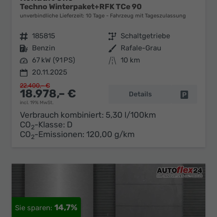
Techno Winterpaket+RFK TCe 90
unverbindliche Lieferzeit:
10 Tage
Fahrzeug mit Tageszulassung
Fahrzeugnr.
185815
Getriebe
Schaltgetriebe
Kraftstoff
Benzin
Außenfarbe
Rafale-Grau
Leistung
67 kW (91 PS)
Kilometerstand
10 km
20.11.2025
22.400,– €
18.978,– €
Details
Fahrzeug 
incl. 19% MwSt.
Verbrauch kombiniert:
5,30 l/100km
CO
-Klasse:
D
2
CO
-Emissionen:
120,00 g/km
2
14,7%