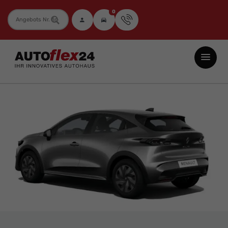
0
Fahrzeugnummer
Autoflex24
GmbH
-
EU-
Neuwagen
Jahreswagen
und
Gebrauchtwagen
zu
Top-
Preisen
-