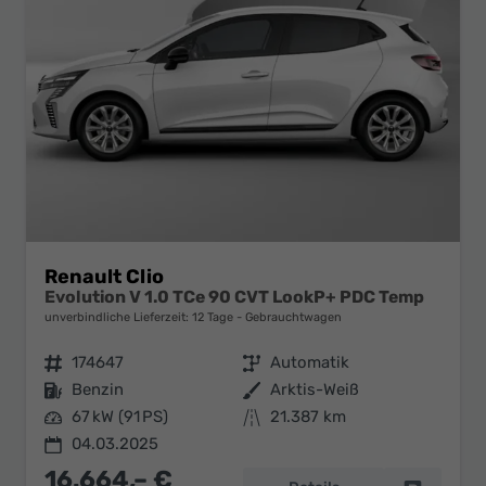
Renault Clio
Evolution V 1.0 TCe 90 CVT LookP+ PDC Temp
unverbindliche Lieferzeit:
12 Tage
Gebrauchtwagen
Fahrzeugnr.
174647
Getriebe
Automatik
Kraftstoff
Benzin
Außenfarbe
Arktis-Weiß
Leistung
67 kW (91 PS)
Kilometerstand
21.387 km
04.03.2025
16.664,– €