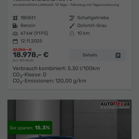
unverbindliche Lieferzeit:
10 Tage
Fahrzeug mit Tageszulassung
Fahrzeugnr.
185831
Getriebe
Schaltgetriebe
Kraftstoff
Benzin
Außenfarbe
Dolomit-Grau
Leistung
67 kW (91 PS)
Kilometerstand
10 km
12.11.2025
22.250,– €
18.978,– €
Details
Fahrzeug 
incl. 19% MwSt.
Verbrauch kombiniert:
5,30 l/100km
CO
-Klasse:
D
2
CO
-Emissionen:
120,00 g/km
2
15,3%