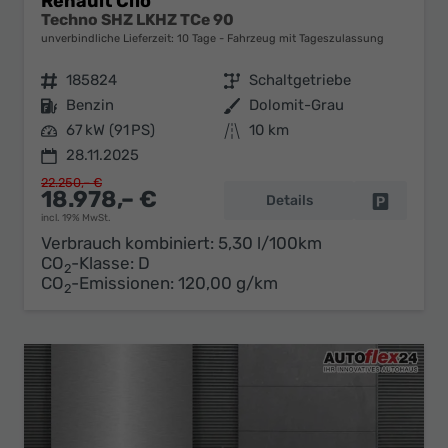
Renault Clio
Techno SHZ LKHZ TCe 90
unverbindliche Lieferzeit:
10 Tage
Fahrzeug mit Tageszulassung
Fahrzeugnr.
185824
Getriebe
Schaltgetriebe
Kraftstoff
Benzin
Außenfarbe
Dolomit-Grau
Leistung
67 kW (91 PS)
Kilometerstand
10 km
28.11.2025
22.250,– €
18.978,– €
Details
Fahrzeug 
incl. 19% MwSt.
Verbrauch kombiniert:
5,30 l/100km
CO
-Klasse:
D
2
CO
-Emissionen:
120,00 g/km
2