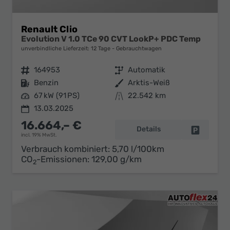
Renault Clio
Evolution V 1.0 TCe 90 CVT LookP+ PDC Temp
unverbindliche Lieferzeit:
12 Tage
Gebrauchtwagen
Fahrzeugnr.
164953
Getriebe
Automatik
Kraftstoff
Benzin
Außenfarbe
Arktis-Weiß
Leistung
67 kW (91 PS)
Kilometerstand
22.542 km
13.03.2025
16.664,– €
Details
Fahrzeug 
incl. 19% MwSt.
Verbrauch kombiniert:
5,70 l/100km
CO
-Emissionen:
129,00 g/km
2