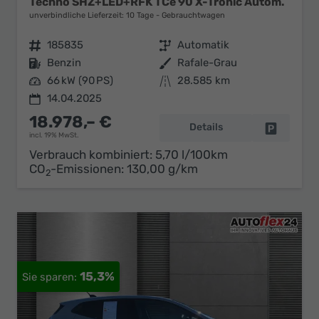
Techno SHZ+LED+RFK TCe 90 X-Tronic Autom.
unverbindliche Lieferzeit:
10 Tage
Gebrauchtwagen
Fahrzeugnr.
185835
Getriebe
Automatik
Kraftstoff
Benzin
Außenfarbe
Rafale-Grau
Leistung
66 kW (90 PS)
Kilometerstand
28.585 km
14.04.2025
18.978,– €
Details
Fahrzeug 
incl. 19% MwSt.
Verbrauch kombiniert:
5,70 l/100km
CO
-Emissionen:
130,00 g/km
2
15,3%