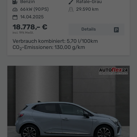
Kraftstoff
Benzin
Außenfarbe
Rafale-Grau
Leistung
66 kW (90 PS)
Kilometerstand
29.590 km
14.04.2025
18.778,– €
Details
Fahrzeug 
incl. 19% MwSt.
Verbrauch kombiniert:
5,70 l/100km
CO
-Emissionen:
130,00 g/km
2