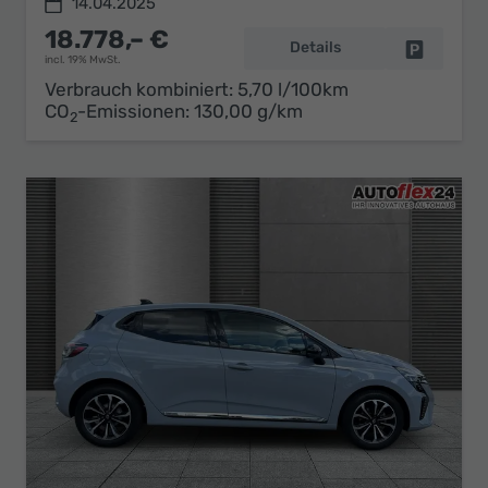
14.04.2025
18.778,– €
Details
Fahrzeug 
incl. 19% MwSt.
Verbrauch kombiniert:
5,70 l/100km
CO
-Emissionen:
130,00 g/km
2