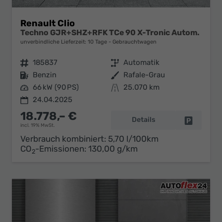
Renault Clio
Techno GJR+SHZ+RFK TCe 90 X-Tronic Autom.
unverbindliche Lieferzeit:
10 Tage
Gebrauchtwagen
Fahrzeugnr.
185837
Getriebe
Automatik
Kraftstoff
Benzin
Außenfarbe
Rafale-Grau
Leistung
66 kW (90 PS)
Kilometerstand
25.070 km
24.04.2025
18.778,– €
Details
Fahrzeug 
incl. 19% MwSt.
Verbrauch kombiniert:
5,70 l/100km
CO
-Emissionen:
130,00 g/km
2