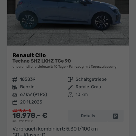
Renault Clio
Techno SHZ LKHZ TCe 90
unverbindliche Lieferzeit:
10 Tage
Fahrzeug mit Tageszulassung
Fahrzeugnr.
185839
Getriebe
Schaltgetriebe
Kraftstoff
Benzin
Außenfarbe
Rafale-Grau
Leistung
67 kW (91 PS)
Kilometerstand
10 km
20.11.2025
22.400,– €
18.978,– €
Details
Fahrzeug 
incl. 19% MwSt.
Verbrauch kombiniert:
5,30 l/100km
CO
-Klasse:
D