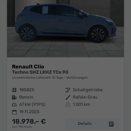
Renault Clio
Techno SHZ LKHZ TCe 90
unverbindliche Lieferzeit:
10 Tage
Vorführwagen
Fahrzeugnr.
185825
Getriebe
Schaltgetriebe
Kraftstoff
Benzin
Außenfarbe
Rafale-Grau
Leistung
67 kW (91 PS)
Kilometerstand
1.001 km
19.11.2025
18.978,– €
Details
Fahrzeug 
incl. 19% MwSt.