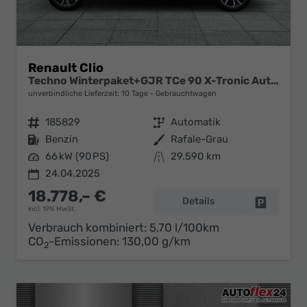
Renault Clio
Techno Winterpaket+GJR TCe 90 X-Tronic Autom.
unverbindliche Lieferzeit:
10 Tage
Gebrauchtwagen
Fahrzeugnr.
185829
Getriebe
Automatik
Kraftstoff
Benzin
Außenfarbe
Rafale-Grau
Leistung
66 kW (90 PS)
Kilometerstand
29.590 km
24.04.2025
18.778,– €
Details
Fahrzeug 
incl. 19% MwSt.
Verbrauch kombiniert:
5,70 l/100km
CO
-Emissionen:
130,00 g/km
2