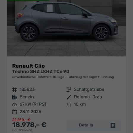
Renault Clio
Techno SHZ LKHZ TCe 90
unverbindliche Lieferzeit:
10 Tage
Fahrzeug mit Tageszulassung
Fahrzeugnr.
185823
Getriebe
Schaltgetriebe
Kraftstoff
Benzin
Außenfarbe
Dolomit-Grau
Leistung
67 kW (91 PS)
Kilometerstand
10 km
28.11.2025
22.250,– €
18.978,– €
Details
Fahrzeug 
incl. 19% MwSt.