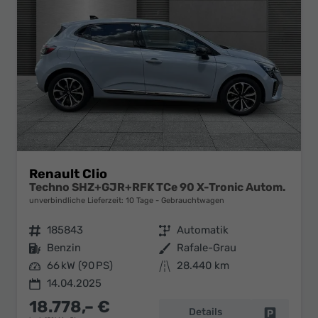
Renault Clio
Techno SHZ+GJR+RFK TCe 90 X-Tronic Autom.
unverbindliche Lieferzeit:
10 Tage
Gebrauchtwagen
Fahrzeugnr.
185843
Getriebe
Automatik
Kraftstoff
Benzin
Außenfarbe
Rafale-Grau
Leistung
66 kW (90 PS)
Kilometerstand
28.440 km
14.04.2025
18.778,– €
Details
Fahrzeug 