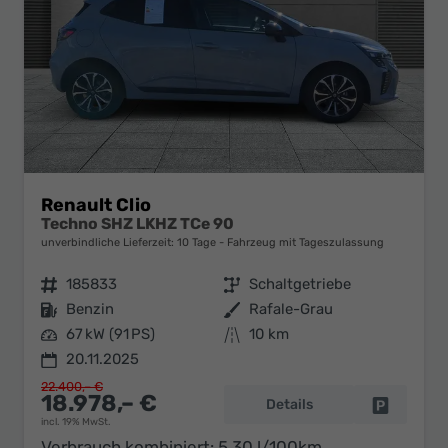
Renault Clio
Techno SHZ LKHZ TCe 90
unverbindliche Lieferzeit:
10 Tage
Fahrzeug mit Tageszulassung
Fahrzeugnr.
185833
Getriebe
Schaltgetriebe
Kraftstoff
Benzin
Außenfarbe
Rafale-Grau
Leistung
67 kW (91 PS)
Kilometerstand
10 km
20.11.2025
22.400,– €
18.978,– €
Details
Fahrzeug 
incl. 19% MwSt.
Verbrauch kombiniert:
5,30 l/100km