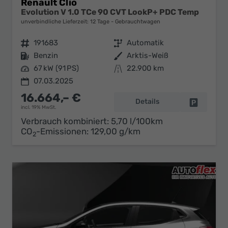
Renault Clio
Evolution V 1.0 TCe 90 CVT LookP+ PDC Temp
unverbindliche Lieferzeit:
12 Tage
Gebrauchtwagen
Fahrzeugnr.
191683
Getriebe
Automatik
Kraftstoff
Benzin
Außenfarbe
Arktis-Weiß
Leistung
67 kW (91 PS)
Kilometerstand
22.900 km
07.03.2025
16.664,– €
Details
Fahrzeug 
incl. 19% MwSt.
Verbrauch kombiniert:
5,70 l/100km
CO
-Emissionen:
129,00 g/km
2