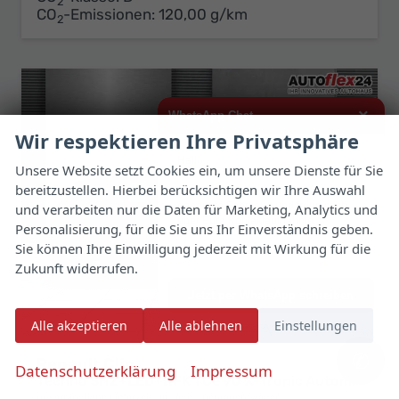
2
CO
-Emissionen:
120,00 g/km
2
×
WhatsApp Chat
Wir respektieren Ihre Privatsphäre
Hallo,
Unsere Website setzt Cookies ein, um unsere Dienste für Sie
bereitzustellen. Hierbei berücksichtigen wir Ihre Auswahl
ich interessiere mich für das oben
genannte Fahrzeug und freue mich
und verarbeiten nur die Daten für Marketing, Analytics und
über Eure Kontaktaufnahme.
Personalisierung, für die Sie uns Ihr Einverständnis geben.
Sie können Ihre Einwilligung jederzeit mit Wirkung für die
Viele Grüße
Zukunft widerrufen.
Jetzt per WhatsApp schreiben
Alle akzeptieren
Alle ablehnen
Einstellungen
✆
Renault Clio
Datenschutzerklärung
Impressum
Techno SHZ+LED+RFK TCe 90 X-Tronic Autom.
unverbindliche Lieferzeit:
10 Tage
Gebrauchtwagen