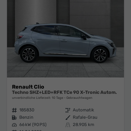
Renault Clio
Techno SHZ+LED+RFK TCe 90 X-Tronic Autom.
unverbindliche Lieferzeit:
10 Tage
Gebrauchtwagen
Fahrzeugnr.
185830
Getriebe
Automatik
Kraftstoff
Benzin
Außenfarbe
Rafale-Grau
Leistung
66 kW (90 PS)
Kilometerstand
28.905 km