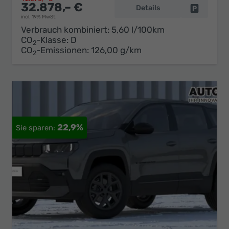
32.878,– €
Details
Fahrzeug 
incl. 19% MwSt.
Verbrauch kombiniert:
5,60 l/100km
CO
-Klasse:
D
2
CO
-Emissionen:
126,00 g/km
2
22,9%