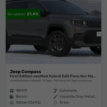
21,4%
Jeep Compass
First Edition neuMod Hybrid Edit Pano Nav Matrix
unverbindliche Lieferzeit:
12 Tage
Fahrzeug mit Tageszulassung
Fahrzeugnr.
189419
Getriebe
Automatik
Kraftstoff
Benzin
Außenfarbe
Yosemite Grey Metallic
Leistung
100 kW (136 PS)
Kilometerstand
10 km