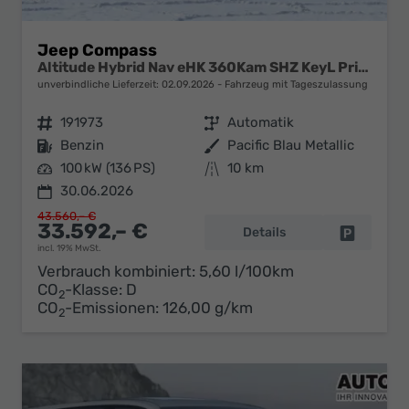
Jeep Compass
Altitude Hybrid Nav eHK 360Kam SHZ KeyL PrivG 18Z
unverbindliche Lieferzeit:
02.09.2026
Fahrzeug mit Tageszulassung
Fahrzeugnr.
191973
Getriebe
Automatik
Kraftstoff
Benzin
Außenfarbe
Pacific Blau Metallic
Leistung
100 kW (136 PS)
Kilometerstand
10 km
30.06.2026
43.560,– €
33.592,– €
Details
Fahrzeug 
incl. 19% MwSt.
Verbrauch kombiniert:
5,60 l/100km
CO
-Klasse:
D
2
CO
-Emissionen:
126,00 g/km
2