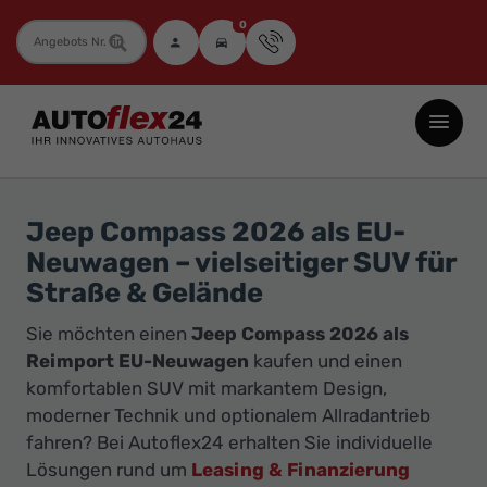
0
Fahrzeugnummer
Autoflex24
GmbH
-
EU-
Jeep Compass 2026 als EU-
Neuwagen
Neuwagen – vielseitiger SUV für
Jahreswagen
Straße & Gelände
und
Sie möchten einen
Jeep Compass 2026 als
Gebrauchtwagen
Reimport EU-Neuwagen
kaufen und einen
zu
komfortablen SUV mit markantem Design,
Top-
moderner Technik und optionalem Allradantrieb
Preisen
fahren? Bei Autoflex24 erhalten Sie individuelle
-
Lösungen rund um
Leasing & Finanzierung