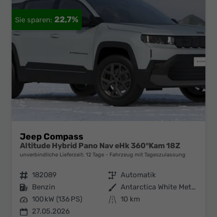
22,7%
Jeep Compass
Altitude Hybrid Pano Nav eHk 360°Kam 18Z
unverbindliche Lieferzeit:
12 Tage
Fahrzeug mit Tageszulassung
Fahrzeugnr.
182089
Getriebe
Automatik
Kraftstoff
Benzin
Außenfarbe
Antarctica White Metallic
Leistung
100 kW (136 PS)
Kilometerstand
10 km
27.05.2026