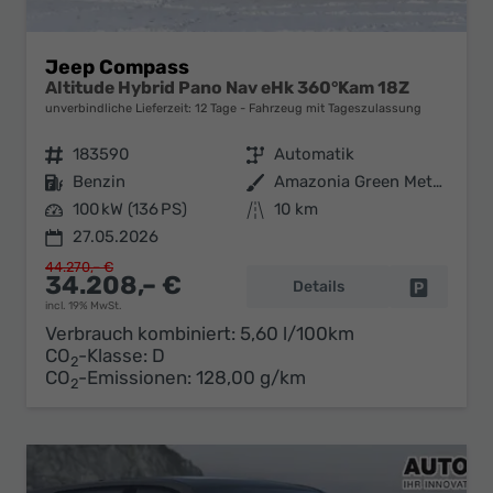
Jeep Compass
Altitude Hybrid Pano Nav eHk 360°Kam 18Z
unverbindliche Lieferzeit:
12 Tage
Fahrzeug mit Tageszulassung
Fahrzeugnr.
183590
Getriebe
Automatik
Kraftstoff
Benzin
Außenfarbe
Amazonia Green Metallic
Leistung
100 kW (136 PS)
Kilometerstand
10 km
27.05.2026
44.270,– €
34.208,– €
Details
Fahrzeug 
incl. 19% MwSt.
Verbrauch kombiniert:
5,60 l/100km
CO
-Klasse:
D
2
CO
-Emissionen:
128,00 g/km
2