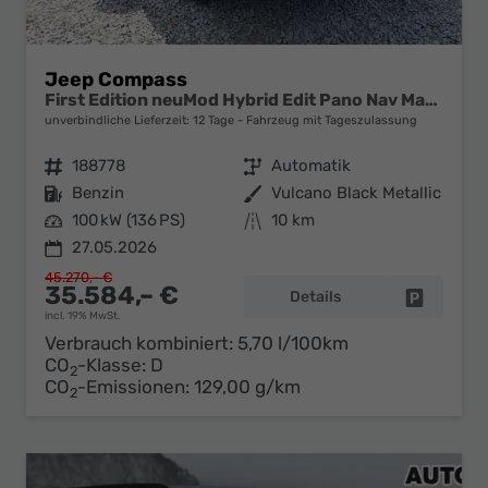
Jeep Compass
First Edition neuMod Hybrid Edit Pano Nav Matrix
unverbindliche Lieferzeit:
12 Tage
Fahrzeug mit Tageszulassung
Fahrzeugnr.
188778
Getriebe
Automatik
Kraftstoff
Benzin
Außenfarbe
Vulcano Black Metallic
Leistung
100 kW (136 PS)
Kilometerstand
10 km
27.05.2026
45.270,– €
35.584,– €
Details
Fahrzeug 
incl. 19% MwSt.
Verbrauch kombiniert:
5,70 l/100km
CO
-Klasse:
D
2
CO
-Emissionen:
129,00 g/km
2