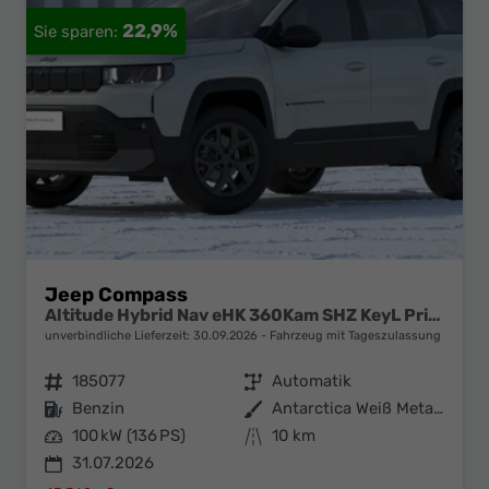
22,9%
Jeep Compass
Altitude Hybrid Nav eHK 360Kam SHZ KeyL PrivG 18Z
unverbindliche Lieferzeit:
30.09.2026
Fahrzeug mit Tageszulassung
Fahrzeugnr.
185077
Getriebe
Automatik
Kraftstoff
Benzin
Außenfarbe
Antarctica Weiß Metallic
Leistung
100 kW (136 PS)
Kilometerstand
10 km
31.07.2026