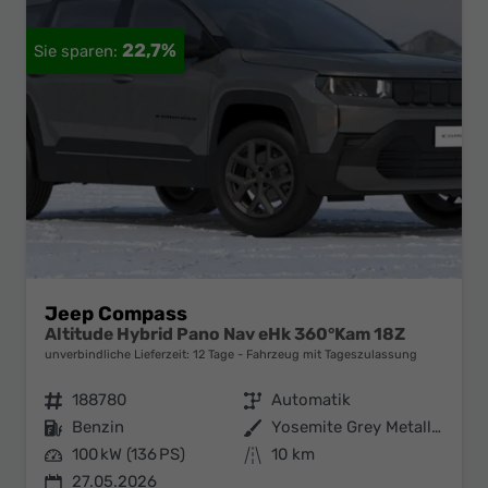
22,7%
Jeep Compass
Altitude Hybrid Pano Nav eHk 360°Kam 18Z
unverbindliche Lieferzeit:
12 Tage
Fahrzeug mit Tageszulassung
Fahrzeugnr.
188780
Getriebe
Automatik
Kraftstoff
Benzin
Außenfarbe
Yosemite Grey Metallic
Leistung
100 kW (136 PS)
Kilometerstand
10 km
27.05.2026