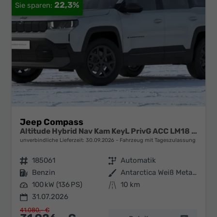
22,3%
Jeep Compass
Altitude Hybrid Nav Kam KeyL PrivG ACC LM18 PDC
unverbindliche Lieferzeit:
30.09.2026
Fahrzeug mit Tageszulassung
Fahrzeugnr.
185061
Getriebe
Automatik
Kraftstoff
Benzin
Außenfarbe
Antarctica Weiß Metallic
Leistung
100 kW (136 PS)
Kilometerstand
10 km
31.07.2026
41.080,– €