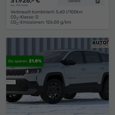
31.926,– €
Details
Fahrzeug 
incl. 19% MwSt.
Verbrauch kombiniert:
5,60 l/100km
CO
-Klasse:
D
2
CO
-Emissionen:
126,00 g/km
2
21,8%