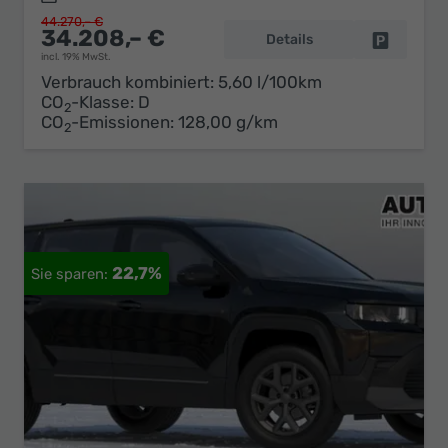
44.270,– €
34.208,– €
Details
Fahrzeug 
incl. 19% MwSt.
Verbrauch kombiniert:
5,60 l/100km
CO
-Klasse:
D
2
CO
-Emissionen:
128,00 g/km
2
22,7%