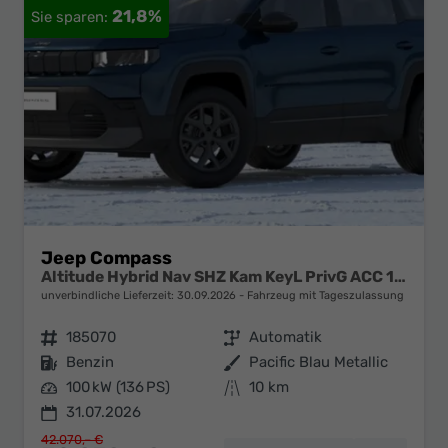
21,8%
Jeep Compass
Altitude Hybrid Nav SHZ Kam KeyL PrivG ACC 18Z
unverbindliche Lieferzeit:
30.09.2026
Fahrzeug mit Tageszulassung
Fahrzeugnr.
185070
Getriebe
Automatik
Kraftstoff
Benzin
Außenfarbe
Pacific Blau Metallic
Leistung
100 kW (136 PS)
Kilometerstand
10 km
31.07.2026
42.070,– €