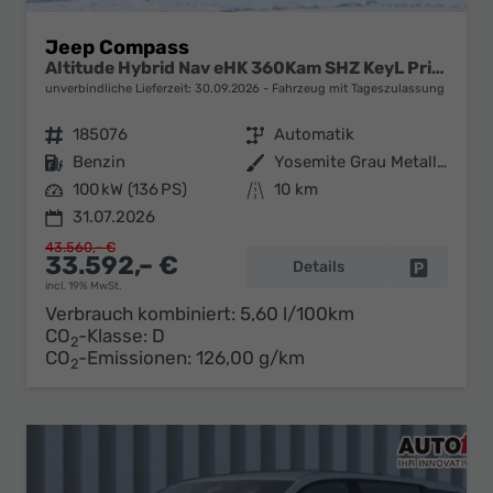
Jeep Compass
Altitude Hybrid Nav eHK 360Kam SHZ KeyL PrivG 18Z
unverbindliche Lieferzeit:
30.09.2026
Fahrzeug mit Tageszulassung
Fahrzeugnr.
185076
Getriebe
Automatik
Kraftstoff
Benzin
Außenfarbe
Yosemite Grau Metallic
Leistung
100 kW (136 PS)
Kilometerstand
10 km
31.07.2026
43.560,– €
33.592,– €
Details
Fahrzeug 
incl. 19% MwSt.
Verbrauch kombiniert:
5,60 l/100km
CO
-Klasse:
D
2
CO
-Emissionen:
126,00 g/km
2