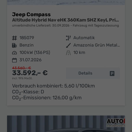
Jeep Compass
Altitude Hybrid Nav eHK 360Kam SHZ KeyL PrivG 18Z
unverbindliche Lieferzeit:
30.09.2026
Fahrzeug mit Tageszulassung
Fahrzeugnr.
185079
Getriebe
Automatik
Kraftstoff
Benzin
Außenfarbe
Amazonia Grün Metallic
Leistung
100 kW (136 PS)
Kilometerstand
10 km
31.07.2026
43.560,– €
33.592,– €
Details
Fahrzeug 
incl. 19% MwSt.
Verbrauch kombiniert:
5,60 l/100km
CO
-Klasse:
D
2
CO
-Emissionen:
126,00 g/km
2