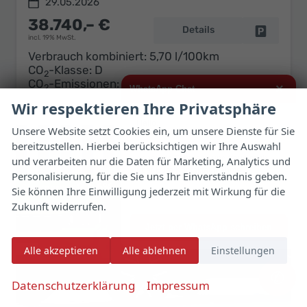
29.05.2026
38.740,– €
Details
Fahrzeug 
incl. 19% MwSt.
Verbrauch kombiniert:
5,70 l/100km
CO
-Klasse:
D
2
CO
-Emissionen:
129,00 g/km
×
2
WhatsApp Chat
Wir respektieren Ihre Privatsphäre
Hallo,
Unsere Website setzt Cookies ein, um unsere Dienste für Sie
bereitzustellen. Hierbei berücksichtigen wir Ihre Auswahl
ich interessiere mich für das oben
genannte Fahrzeug und freue mich
und verarbeiten nur die Daten für Marketing, Analytics und
über Eure Kontaktaufnahme.
Personalisierung, für die Sie uns Ihr Einverständnis geben.
22,6%
Sie können Ihre Einwilligung jederzeit mit Wirkung für die
Viele Grüße
Zukunft widerrufen.
Jetzt per WhatsApp schreiben
Alle akzeptieren
Alle ablehnen
Einstellungen
✆
Datenschutzerklärung
Impressum