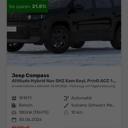
21,8%
Jeep Compass
Altitude Hybrid Nav SHZ Kam KeyL PrivG ACC 18Z
unverbindliche Lieferzeit:
02.09.2026
Fahrzeug mit Tageszulassung
Fahrzeugnr.
191971
Getriebe
Automatik
Kraftstoff
Benzin
Außenfarbe
Vulcano Schwarz Metallic
Leistung
100 kW (136 PS)
Kilometerstand
10 km
30.06.2026
42.070,– €