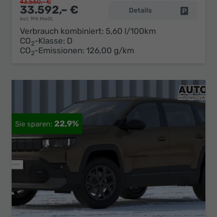
43.560,– €
33.592,– €
Details
Fahrzeug 
incl. 19% MwSt.
Verbrauch kombiniert:
5,60 l/100km
CO
-Klasse:
D
2
CO
-Emissionen:
126,00 g/km
2
22,9%