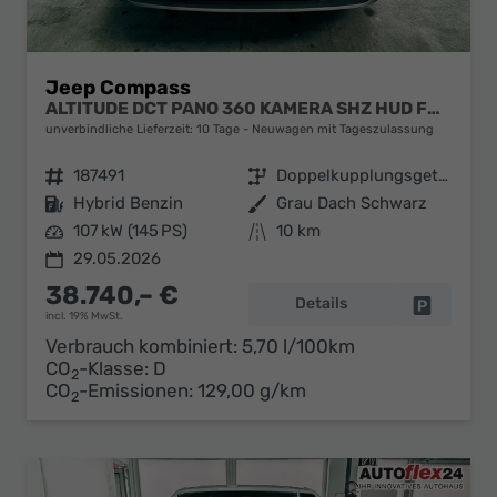
Jeep Compass
ALTITUDE DCT PANO 360 KAMERA SHZ HUD FOCAL BSD EL.HECKKLAPPE ACC
unverbindliche Lieferzeit:
10 Tage
Neuwagen mit Tageszulassung
Fahrzeugnr.
187491
Getriebe
Doppelkupplungsgetriebe (DSG)
Kraftstoff
Hybrid Benzin
Außenfarbe
Grau Dach Schwarz
Leistung
107 kW (145 PS)
Kilometerstand
10 km
29.05.2026
38.740,– €
Details
Fahrzeug 
incl. 19% MwSt.
Verbrauch kombiniert:
5,70 l/100km
CO
-Klasse:
D
2
CO
-Emissionen:
129,00 g/km
2