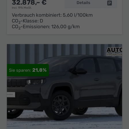
32.878,– €
Details
Fahrzeug 
incl. 19% MwSt.
Verbrauch kombiniert:
5,60 l/100km
CO
-Klasse:
D
2
CO
-Emissionen:
126,00 g/km
2
21,8%