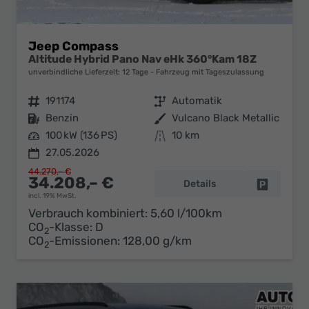
Jeep Compass
Altitude Hybrid Pano Nav eHk 360°Kam 18Z
unverbindliche Lieferzeit:
12 Tage
Fahrzeug mit Tageszulassung
Fahrzeugnr.
191174
Getriebe
Automatik
Kraftstoff
Benzin
Außenfarbe
Vulcano Black Metallic
Leistung
100 kW (136 PS)
Kilometerstand
10 km
27.05.2026
44.270,– €
34.208,– €
Details
Fahrzeug 
incl. 19% MwSt.
Verbrauch kombiniert:
5,60 l/100km
CO
-Klasse:
D
2
CO
-Emissionen:
128,00 g/km
2