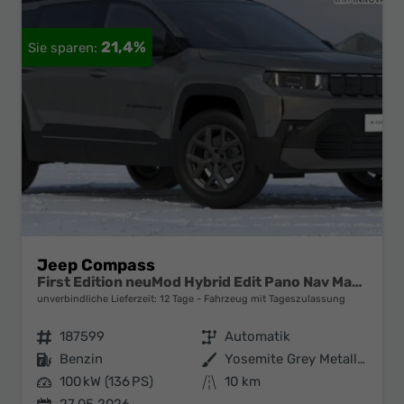
21,4%
Jeep Compass
First Edition neuMod Hybrid Edit Pano Nav Matrix
unverbindliche Lieferzeit:
12 Tage
Fahrzeug mit Tageszulassung
Fahrzeugnr.
187599
Getriebe
Automatik
Kraftstoff
Benzin
Außenfarbe
Yosemite Grey Metallic
Leistung
100 kW (136 PS)
Kilometerstand
10 km