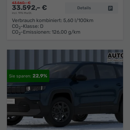
43.560,– €
33.592,– €
Details
Fahrzeug 
incl. 19% MwSt.
Verbrauch kombiniert:
5,60 l/100km
CO
-Klasse:
D
2
CO
-Emissionen:
126,00 g/km
2
22,9%