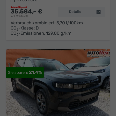
27.05.2026
45.270,– €
35.584,– €
Details
Fahrzeug 
incl. 19% MwSt.
Verbrauch kombiniert:
5,70 l/100km
CO
-Klasse:
D
2
CO
-Emissionen:
129,00 g/km
2
21,4%