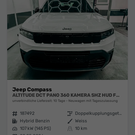
Jeep Compass
ALTITUDE DCT PANO 360 KAMERA SHZ HUD FOCAL BSD EL.HECKKLAPPE ACC
unverbindliche Lieferzeit:
10 Tage
Neuwagen mit Tageszulassung
Fahrzeugnr.
187492
Getriebe
Doppelkupplungsgetriebe (DSG)
Kraftstoff
Hybrid Benzin
Außenfarbe
Weiss
Leistung
107 kW (145 PS)
Kilometerstand
10 km