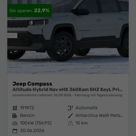
22,9%
Jeep Compass
Altitude Hybrid Nav eHK 360Kam SHZ KeyL PrivG 18Z
unverbindliche Lieferzeit:
02.09.2026
Fahrzeug mit Tageszulassung
Fahrzeugnr.
191972
Getriebe
Automatik
Kraftstoff
Benzin
Außenfarbe
Antarctica Weiß Metallic
Leistung
100 kW (136 PS)
Kilometerstand
10 km
30.06.2026