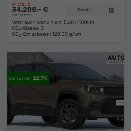
44.270,– €
34.208,– €
Details
Fahrzeug 
incl. 19% MwSt.
Verbrauch kombiniert:
5,60 l/100km
CO
-Klasse:
D
2
CO
-Emissionen:
128,00 g/km
2
22,7%