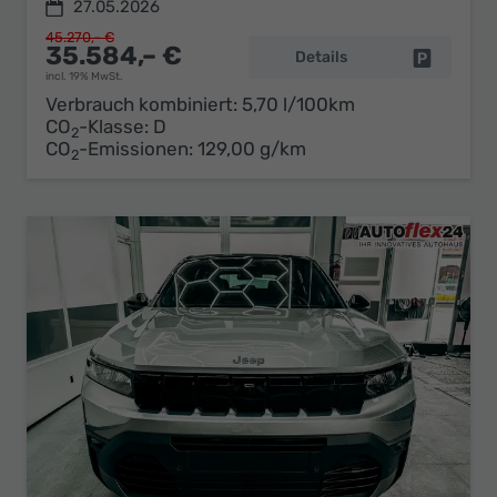
27.05.2026
45.270,– €
35.584,– €
Details
Fahrzeug 
incl. 19% MwSt.
Verbrauch kombiniert:
5,70 l/100km
CO
-Klasse:
D
2
CO
-Emissionen:
129,00 g/km
2