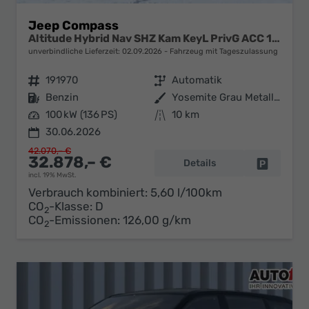
Jeep Compass
Altitude Hybrid Nav SHZ Kam KeyL PrivG ACC 18Z
unverbindliche Lieferzeit:
02.09.2026
Fahrzeug mit Tageszulassung
Fahrzeugnr.
191970
Getriebe
Automatik
Kraftstoff
Benzin
Außenfarbe
Yosemite Grau Metallic
Leistung
100 kW (136 PS)
Kilometerstand
10 km
30.06.2026
42.070,– €
32.878,– €
Details
Fahrzeug 
incl. 19% MwSt.
Verbrauch kombiniert:
5,60 l/100km
CO
-Klasse:
D
2
CO
-Emissionen:
126,00 g/km
2