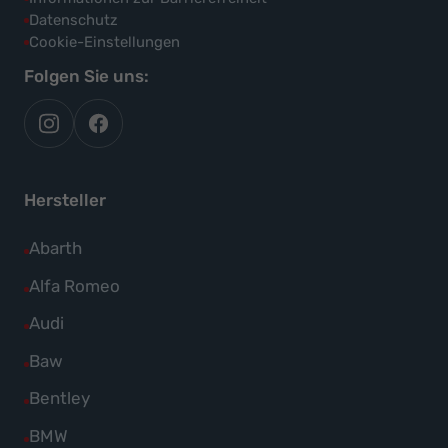
Datenschutz
Cookie-Einstellungen
Folgen Sie uns:
autoflex
autoflex24
auf
auf
instagram
facebook
Hersteller
Alle
Abarth
Fahrzeuge
Alle
Alfa Romeo
von
Fahrzeuge
Alle
Audi
Abarth
von
Fahrzeuge
Alle
Baw
anzeigen
Alfa
von
Fahrzeuge
Alle
Bentley
Romeo
Audi
von
Fahrzeuge
anzeigen
Alle
BMW
anzeigen
Baw