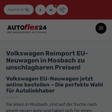
0
Fahrzeugnummer
Autoflex24
GmbH
-
EU-
Volkswagen Reimport EU-
Neuwagen
Neuwagen in Mosbach zu
Jahreswagen
unschlagbaren Preisen!
und
Gebrauchtwagen
Volkswagen EU-Neuwagen jetzt
online bestellen – Die perfekte Wahl
zu
für Autoliebhaber
Top-
Preisen
Sie leben in Mosbach, sind auf der Suche nach
-
einem neuen Auto und haben sich für einen