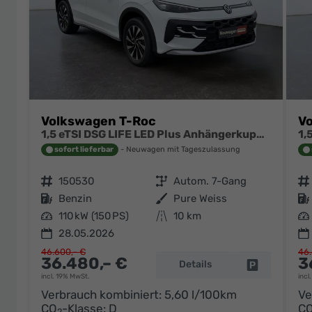
Volkswagen T-Roc
V
1,5 eTSI DSG LIFE LED Plus Anhängerkupplung Navigation Digital Pro Sitzheizung beheiztes Lenkrad 17 Zoll Alu 5J Garantie
sofort lieferbar
Neuwagen mit Tageszulassung
Fahrzeugnr.
150530
Getriebe
Autom. 7-Gang
Fahrzeugnr.
Kraftstoff
Benzin
Außenfarbe
Pure Weiss
Kraftstoff
Leistung
110 kW (150 PS)
Kilometerstand
10 km
Leistung
28.05.2026
46.600,– €
46.
36.480,– €
3
Details
Fahrzeug pa
incl. 19% MwSt.
incl
Verbrauch kombiniert:
5,60 l/100km
Ve
CO
-Klasse:
D
C
2