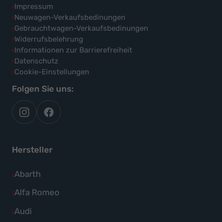
Impressum
Neuwagen-Verkaufsbedinungen
Gebrauchtwagen-Verkaufsbedinungen
Widerrufsbelehrung
Informationen zur Barrierefreiheit
Datenschutz
Cookie-Einstellungen
Folgen Sie uns:
autoflex
autoflex24
auf
auf
instagram
facebook
Hersteller
Alle
Abarth
Fahrzeuge
Alle
Alfa Romeo
von
Fahrzeuge
Alle
Audi
Abarth
von