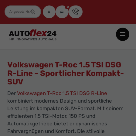
0
Fahrzeugnummer
Autoflex24
GmbH
-
EU-
Volkswagen T-Roc 1.5 TSI DSG
Neuwagen
R-Line – Sportlicher Kompakt-
Jahreswagen
SUV
und
Der
Volkswagen T-Roc 1.5 TSI DSG R-Line
Gebrauchtwagen
kombiniert modernes Design und sportliche
zu
Leistung im kompakten SUV-Format. Mit seinem
Top-
effizienten 1.5 TSI-Motor, 150 PS und
Preisen
Automatikgetriebe bietet er dynamisches
-
Fahrvergnügen und Komfort. Die stilvolle