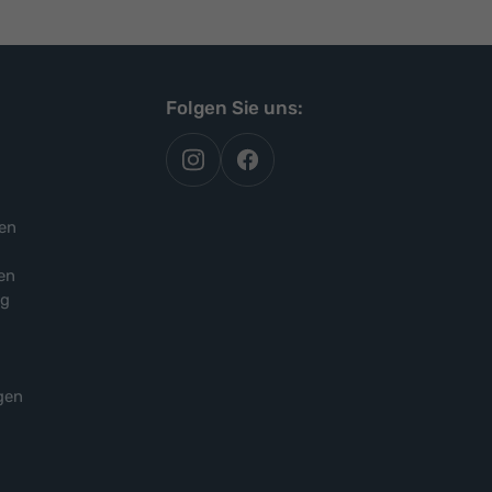
Folgen Sie uns:
autoflex
autoflex24
auf
auf
instagram
facebook
en
en
ng
gen