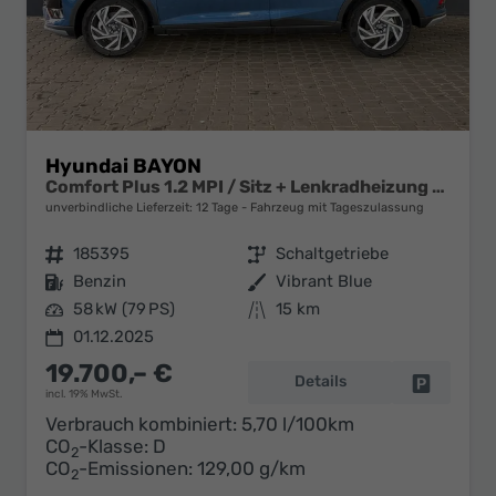
Hyundai BAYON
Comfort Plus 1.2 MPI / Sitz + Lenkradheizung PDC V&H Kamera LED Tempomat Keyless Alu 16"
unverbindliche Lieferzeit:
12 Tage
Fahrzeug mit Tageszulassung
Fahrzeugnr.
185395
Getriebe
Schaltgetriebe
Kraftstoff
Benzin
Außenfarbe
Vibrant Blue
Leistung
58 kW (79 PS)
Kilometerstand
15 km
01.12.2025
19.700,– €
Details
Fahrzeug 
incl. 19% MwSt.
Verbrauch kombiniert:
5,70 l/100km
CO
-Klasse:
D
2
CO
-Emissionen:
129,00 g/km
2