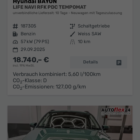
Hyundai BAYON
LIFE NAVI RFK PDC TEMPOMAT
unverbindliche Lieferzeit:
10 Tage
Neuwagen mit Tageszulassung
Fahrzeugnr.
187305
Getriebe
Schaltgetriebe
Kraftstoff
Benzin
Außenfarbe
Weiss SAW
Leistung
57 kW (79 PS)
Kilometerstand
10 km
29.09.2025
18.740,– €
Details
Fahrzeug 
incl. 19% MwSt.
Verbrauch kombiniert:
5,60 l/100km
CO
-Klasse:
D
2
CO
-Emissionen:
127,00 g/km
2