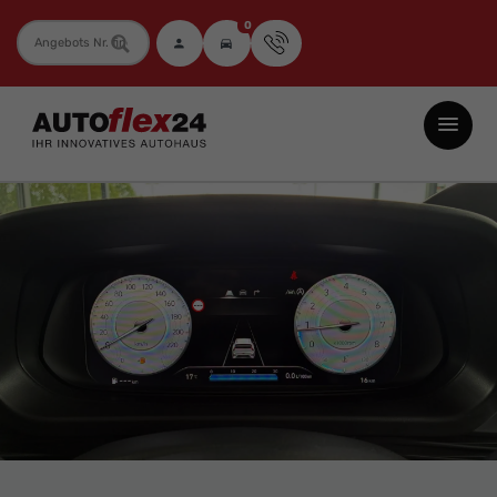
0
Fahrzeugnummer
Autoflex24
GmbH
-
EU-
Neuwagen
Jahreswagen
und
Gebrauchtwagen
zu
Top-
Preisen
-