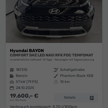
Hyundai BAYON
COMFORT SHZ LED NAVI RFK PDC TEMPOMAT
unverbindliche Lieferzeit:
10 Tage
Neuwagen mit Tageszulassung
Fahrzeugnr.
187310
Getriebe
Schaltgetriebe
Kraftstoff
Benzin
Außenfarbe
Phantom Black X5B
Leistung
57 kW (79 PS)
Kilometerstand
10 km
28.10.2025
19.600,– €
Details
Fahrzeug 
incl. 19% MwSt.
Verbrauch kombiniert:
5,70 l/100km