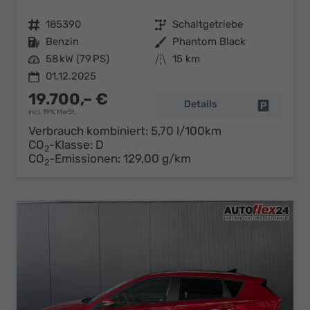
Fahrzeugnr.
185390
Getriebe
Schaltgetriebe
Kraftstoff
Benzin
Außenfarbe
Phantom Black
Leistung
58 kW (79 PS)
Kilometerstand
15 km
01.12.2025
19.700,– €
Details
Fahrzeug 
incl. 19% MwSt.
Verbrauch kombiniert:
5,70 l/100km
CO
-Klasse:
D
2
CO
-Emissionen:
129,00 g/km
2