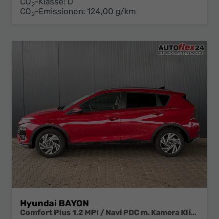
CO
-Klasse:
D
2
CO
-Emissionen:
124,00 g/km
2
Hyundai BAYON
Comfort Plus 1.2 MPI / Navi PDC m. Kamera Klimaautom./ LED Sitz & Lenkr.Heiz/ Alu16