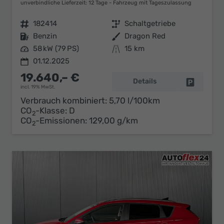
unverbindliche Lieferzeit:
12 Tage
Fahrzeug mit Tageszulassung
Fahrzeugnr.
182414
Getriebe
Schaltgetriebe
Kraftstoff
Benzin
Außenfarbe
Dragon Red
Leistung
58 kW (79 PS)
Kilometerstand
15 km
01.12.2025
19.640,– €
Details
Fahrzeug 
incl. 19% MwSt.
Verbrauch kombiniert:
5,70 l/100km
CO
-Klasse:
D
2
CO
-Emissionen:
129,00 g/km
2