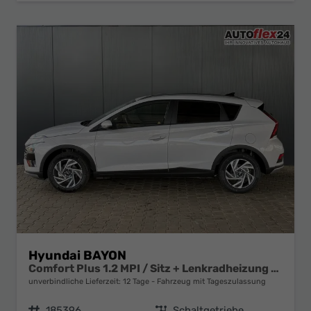
Hyundai BAYON
Comfort Plus 1.2 MPI / Sitz + Lenkradheizung PDC V&H Kamera LED Tempomat Keyless Alu 16"
unverbindliche Lieferzeit:
12 Tage
Fahrzeug mit Tageszulassung
Fahrzeugnr.
185396
Getriebe
Schaltgetriebe