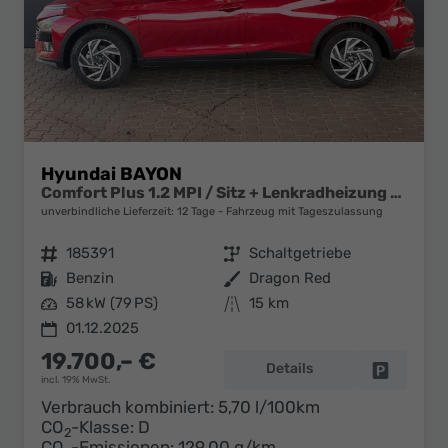
Hyundai BAYON
Comfort Plus 1.2 MPI / Sitz + Lenkradheizung PDC V&H Kamera LED Tempomat Keyless Alu 16"
unverbindliche Lieferzeit:
12 Tage
Fahrzeug mit Tageszulassung
Fahrzeugnr.
185391
Getriebe
Schaltgetriebe
Kraftstoff
Benzin
Außenfarbe
Dragon Red
Leistung
58 kW (79 PS)
Kilometerstand
15 km
01.12.2025
19.700,– €
Details
Fahrzeug 
incl. 19% MwSt.
Verbrauch kombiniert:
5,70 l/100km
CO
-Klasse:
D
2
CO
-Emissionen:
129,00 g/km