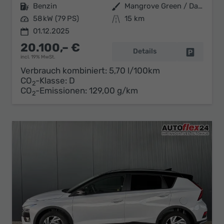
Kraftstoff
Benzin
Außenfarbe
Mangrove Green / Dach Schwarz
Leistung
58 kW (79 PS)
Kilometerstand
15 km
01.12.2025
20.100,– €
Details
Fahrzeug 
incl. 19% MwSt.
Verbrauch kombiniert:
5,70 l/100km
CO
-Klasse:
D
2
CO
-Emissionen:
129,00 g/km
2