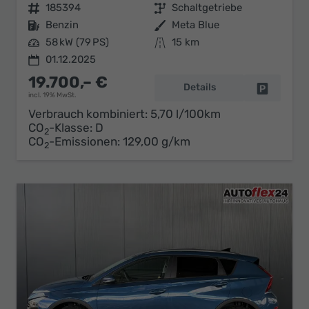
Fahrzeugnr.
185394
Getriebe
Schaltgetriebe
Kraftstoff
Benzin
Außenfarbe
Meta Blue
Leistung
58 kW (79 PS)
Kilometerstand
15 km
01.12.2025
19.700,– €
Details
Fahrzeug 
incl. 19% MwSt.
Verbrauch kombiniert:
5,70 l/100km
CO
-Klasse:
D
2
CO
-Emissionen:
129,00 g/km
2