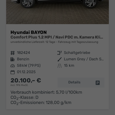
Hyundai BAYON
Comfort Plus 1.2 MPI / Navi PDC m. Kamera Klimaautom./ LED Sitz & Lenkr.Heiz/ Alu16
unverbindliche Lieferzeit:
12 Tage
Fahrzeug mit Tageszulassung
Fahrzeugnr.
182424
Getriebe
Schaltgetriebe
Kraftstoff
Benzin
Außenfarbe
Lumen Grey / Dach Schwarz
Leistung
58 kW (79 PS)
Kilometerstand
15 km
01.12.2025
20.100,– €
Details
Fahrzeug 
incl. 19% MwSt.
Verbrauch kombiniert:
5,70 l/100km
CO
-Klasse:
D
2
CO
-Emissionen:
128,00 g/km
2