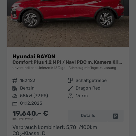
Hyundai BAYON
Comfort Plus 1.2 MPI / Navi PDC m. Kamera Klimaautom./ LED Sitz & Lenkr.Heiz/ Alu16
unverbindliche Lieferzeit:
12 Tage
Fahrzeug mit Tageszulassung
Fahrzeugnr.
182423
Getriebe
Schaltgetriebe
Kraftstoff
Benzin
Außenfarbe
Dragon Red
Leistung
58 kW (79 PS)
Kilometerstand
15 km
01.12.2025
19.640,– €
Details
Fahrzeug 
incl. 19% MwSt.
Verbrauch kombiniert:
5,70 l/100km
CO
-Klasse:
D
2