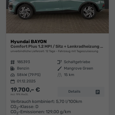
Hyundai BAYON
Comfort Plus 1.2 MPI / Sitz + Lenkradheizung PDC V&H Kamera LED Tempomat Keyless Alu 16"
unverbindliche Lieferzeit:
12 Tage
Fahrzeug mit Tageszulassung
Fahrzeugnr.
185393
Getriebe
Schaltgetriebe
Kraftstoff
Benzin
Außenfarbe
Mangrove Green
Leistung
58 kW (79 PS)
Kilometerstand
15 km
01.12.2025
19.700,– €
Details
Fahrzeug 
incl. 19% MwSt.
Verbrauch kombiniert:
5,70 l/100km
CO
-Klasse:
D
2
CO
-Emissionen:
129,00 g/km
2