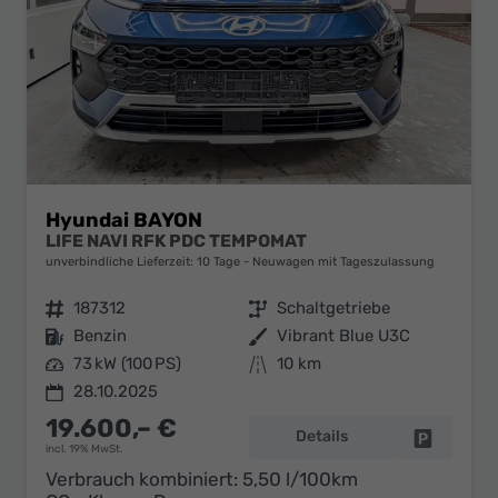
Hyundai BAYON
LIFE NAVI RFK PDC TEMPOMAT
unverbindliche Lieferzeit:
10 Tage
Neuwagen mit Tageszulassung
Fahrzeugnr.
187312
Getriebe
Schaltgetriebe
Kraftstoff
Benzin
Außenfarbe
Vibrant Blue U3C
Leistung
73 kW (100 PS)
Kilometerstand
10 km
28.10.2025
19.600,– €
Details
Fahrzeug 
incl. 19% MwSt.
Verbrauch kombiniert:
5,50 l/100km