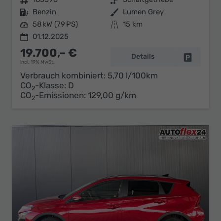
Kraftstoff
Benzin
Außenfarbe
Lumen Grey
Leistung
58 kW (79 PS)
Kilometerstand
15 km
01.12.2025
19.700,– €
Details
Fahrzeug 
incl. 19% MwSt.
Verbrauch kombiniert:
5,70 l/100km
CO
-Klasse:
D
2
CO
-Emissionen:
129,00 g/km
2