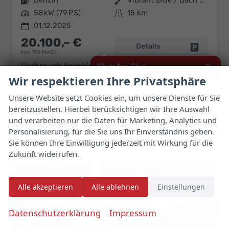
Kraftstoff
Benzin
Außenfarbe
Vibrant Blue / Dach Schwarz
Leistung
58 kW (79 PS)
Kilometerstand
15 km
01.12.2025
20.100,– €
Details
Fahrzeug 
incl. 19% MwSt.
×
Verbrauch kombiniert:
5,70 l/100km
WhatsApp Chat
CO
-Klasse:
D
Wir respektieren Ihre Privatsphäre
2
CO
-Emissionen:
128,00 g/km
2
Hallo,
Unsere Website setzt Cookies ein, um unsere Dienste für Sie
bereitzustellen. Hierbei berücksichtigen wir Ihre Auswahl
ich interessiere mich für das oben
genannte Fahrzeug und freue mich
und verarbeiten nur die Daten für Marketing, Analytics und
über Eure Kontaktaufnahme.
Personalisierung, für die Sie uns Ihr Einverständnis geben.
Sie können Ihre Einwilligung jederzeit mit Wirkung für die
Viele Grüße
Zukunft widerrufen.
Jetzt per WhatsApp schreiben
Alle akzeptieren
Alle ablehnen
Einstellungen
✆
Datenschutzerklärung
Impressum