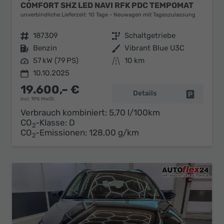
COMFORT SHZ LED NAVI RFK PDC TEMPOMAT
unverbindliche Lieferzeit:
10 Tage
Neuwagen mit Tageszulassung
Fahrzeugnr.
187309
Getriebe
Schaltgetriebe
Kraftstoff
Benzin
Außenfarbe
Vibrant Blue U3C
Leistung
57 kW (79 PS)
Kilometerstand
10 km
10.10.2025
19.600,– €
Details
Fahrzeug 
incl. 19% MwSt.
Verbrauch kombiniert:
5,70 l/100km
CO
-Klasse:
D
2
CO
-Emissionen:
128,00 g/km
2