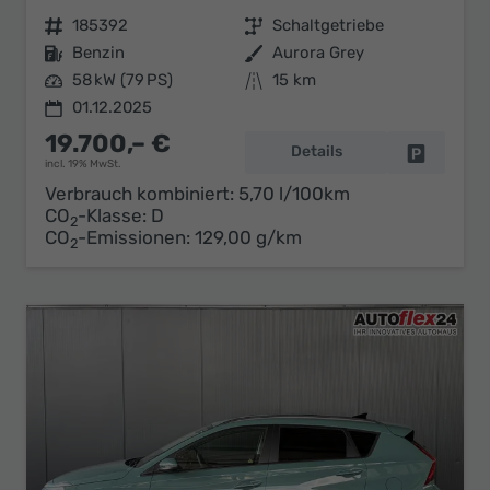
Fahrzeugnr.
185392
Getriebe
Schaltgetriebe
Kraftstoff
Benzin
Außenfarbe
Aurora Grey
Leistung
58 kW (79 PS)
Kilometerstand
15 km
01.12.2025
19.700,– €
Details
Fahrzeug 
incl. 19% MwSt.
Verbrauch kombiniert:
5,70 l/100km
CO
-Klasse:
D
2
CO
-Emissionen:
129,00 g/km
2