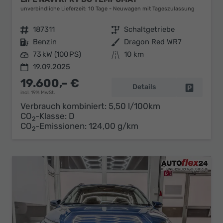
unverbindliche Lieferzeit:
10 Tage
Neuwagen mit Tageszulassung
Fahrzeugnr.
187311
Getriebe
Schaltgetriebe
Kraftstoff
Benzin
Außenfarbe
Dragon Red WR7
Leistung
73 kW (100 PS)
Kilometerstand
10 km
19.09.2025
19.600,– €
Details
Fahrzeug 
incl. 19% MwSt.
Verbrauch kombiniert:
5,50 l/100km
CO
-Klasse:
D
2
CO
-Emissionen:
124,00 g/km
2