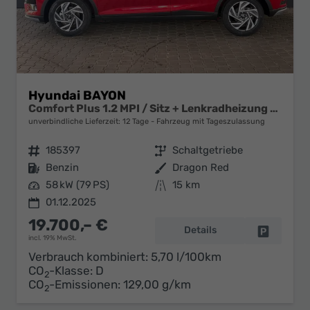
Hyundai BAYON
Comfort Plus 1.2 MPI / Sitz + Lenkradheizung PDC V&H Kamera LED Tempomat Keyless Alu 16"
unverbindliche Lieferzeit:
12 Tage
Fahrzeug mit Tageszulassung
Fahrzeugnr.
185397
Getriebe
Schaltgetriebe
Kraftstoff
Benzin
Außenfarbe
Dragon Red
Leistung
58 kW (79 PS)
Kilometerstand
15 km
01.12.2025
19.700,– €
Details
Fahrzeug 
incl. 19% MwSt.
Verbrauch kombiniert:
5,70 l/100km
CO
-Klasse:
D
2
CO
-Emissionen:
129,00 g/km
2