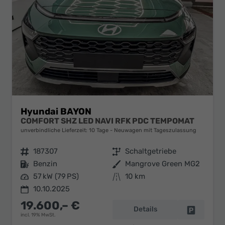
Hyundai BAYON
COMFORT SHZ LED NAVI RFK PDC TEMPOMAT
unverbindliche Lieferzeit:
10 Tage
Neuwagen mit Tageszulassung
Fahrzeugnr.
187307
Getriebe
Schaltgetriebe
Kraftstoff
Benzin
Außenfarbe
Mangrove Green MG2
Leistung
57 kW (79 PS)
Kilometerstand
10 km
10.10.2025
19.600,– €
Details
Fahrzeug 
incl. 19% MwSt.