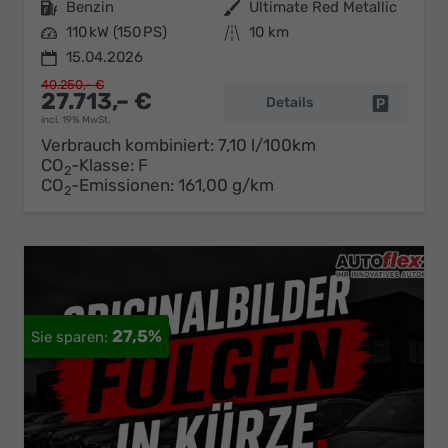
Kraftstoff
Benzin
Außenfarbe
Ultimate Red Metallic
Leistung
110 kW (150 PS)
Kilometerstand
10 km
15.04.2026
40.250,– €
27.713,– €
Details
Fahrzeug 
incl. 19% MwSt.
Verbrauch kombiniert:
7,10 l/100km
CO
-Klasse:
F
2
CO
-Emissionen:
161,00 g/km
2
27,5%