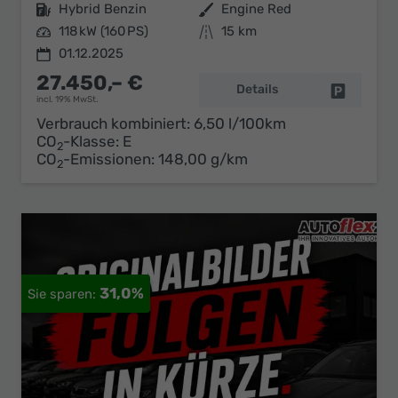
Kraftstoff
Hybrid Benzin
Außenfarbe
Engine Red
Leistung
118 kW (160 PS)
Kilometerstand
15 km
01.12.2025
27.450,– €
Details
Fahrzeug 
incl. 19% MwSt.
Verbrauch kombiniert:
6,50 l/100km
CO
-Klasse:
E
2
CO
-Emissionen:
148,00 g/km
2
31,0%