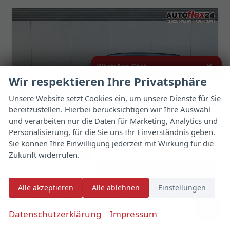
×
WhatsApp Chat
Wir respektieren Ihre Privatsphäre
Hallo,
Unsere Website setzt Cookies ein, um unsere Dienste für Sie
bereitzustellen. Hierbei berücksichtigen wir Ihre Auswahl
ich interessiere mich für das oben
genannte Fahrzeug und freue mich
und verarbeiten nur die Daten für Marketing, Analytics und
über Eure Kontaktaufnahme.
Personalisierung, für die Sie uns Ihr Einverständnis geben.
Sie können Ihre Einwilligung jederzeit mit Wirkung für die
Viele Grüße
Zukunft widerrufen.
Jetzt per WhatsApp schreiben
Hyundai TUCSON
Alle akzeptieren
Alle ablehnen
Einstellungen
Style NAVI+KAMERA+SHZ+LED+TEMPOMAT+17" ALU+PDC
unverbindliche Lieferzeit:
17.08.2026
Neuwagen mit Tageszulassung
✆
Datenschutzerklärung
Impressum
Fahrzeugnr.
179677
Getriebe
Autom. 7-Gang