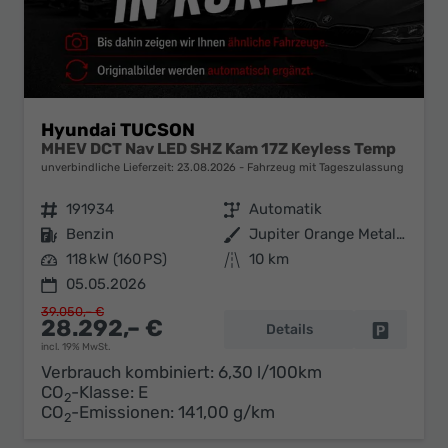
Hyundai TUCSON
MHEV DCT Nav LED SHZ Kam 17Z Keyless Temp
unverbindliche Lieferzeit:
23.08.2026
Fahrzeug mit Tageszulassung
Fahrzeugnr.
191934
Getriebe
Automatik
Kraftstoff
Benzin
Außenfarbe
Jupiter Orange Metallic
Leistung
118 kW (160 PS)
Kilometerstand
10 km
05.05.2026
39.050,– €
28.292,– €
Details
Fahrzeug 
incl. 19% MwSt.
Verbrauch kombiniert:
6,30 l/100km
CO
-Klasse:
E
2
CO
-Emissionen:
141,00 g/km
2