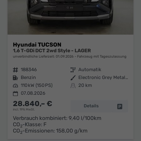
Hyundai TUCSON
1,6 T-GDi DCT 2wd Style - LAGER
unverbindliche Lieferzeit:
01.09.2026
Fahrzeug mit Tageszulassung
Fahrzeugnr.
188346
Getriebe
Automatik
Kraftstoff
Benzin
Außenfarbe
Electronic Grey Metallic ()
Leistung
110 kW (150 PS)
Kilometerstand
20 km
07.08.2026
28.840,– €
Details
Fahrzeug 
incl. 19% MwSt.
Verbrauch kombiniert:
9,40 l/100km
CO
-Klasse:
F
2
CO
-Emissionen:
158,00 g/km
2