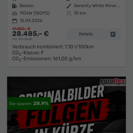
Kraftstoff
Benzin
Außenfarbe
Serenity White Mineraleffekt / D
Leistung
110 kW (150 PS)
Kilometerstand
10 km
15.04.2026
41.050,– €
28.485,– €
Details
Fahrzeug 
incl. 19% MwSt.
Verbrauch kombiniert:
7,10 l/100km
CO
-Klasse:
F
2
CO
-Emissionen:
161,00 g/km
2
28,9%