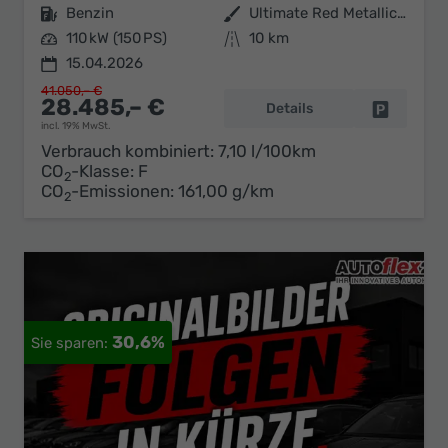
Kraftstoff
Benzin
Außenfarbe
Ultimate Red Metallic / Dachfarb
Leistung
110 kW (150 PS)
Kilometerstand
10 km
15.04.2026
41.050,– €
28.485,– €
Details
Fahrzeug 
incl. 19% MwSt.
Verbrauch kombiniert:
7,10 l/100km
CO
-Klasse:
F
2
CO
-Emissionen:
161,00 g/km
2
30,6%