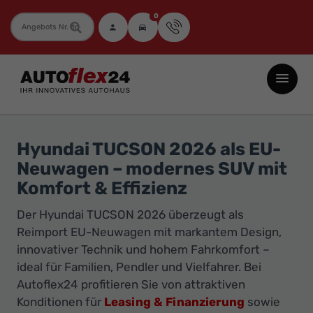
0
Fahrzeugnummer
Autoflex24
GmbH
-
EU-
Hyundai TUCSON 2026 als EU-
Neuwagen
Neuwagen – modernes SUV mit
Jahreswagen
Komfort & Effizienz
und
Der Hyundai TUCSON 2026 überzeugt als
Gebrauchtwagen
Reimport EU-Neuwagen mit markantem Design,
zu
innovativer Technik und hohem Fahrkomfort –
Top-
ideal für Familien, Pendler und Vielfahrer. Bei
Preisen
Autoflex24 profitieren Sie von attraktiven
-
Konditionen für
Leasing & Finanzierung
sowie