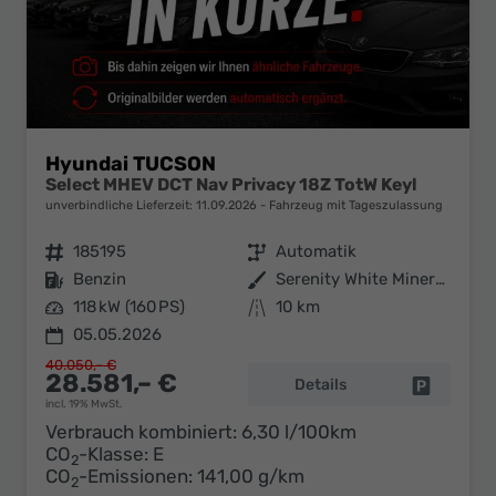
Hyundai TUCSON
Select MHEV DCT Nav Privacy 18Z TotW Keyl
unverbindliche Lieferzeit:
11.09.2026
Fahrzeug mit Tageszulassung
Fahrzeugnr.
185195
Getriebe
Automatik
Kraftstoff
Benzin
Außenfarbe
Serenity White Mineraleffekt / D
Leistung
118 kW (160 PS)
Kilometerstand
10 km
05.05.2026
40.050,– €
28.581,– €
Details
Fahrzeug 
incl. 19% MwSt.
Verbrauch kombiniert:
6,30 l/100km
CO
-Klasse:
E
2
CO
-Emissionen:
141,00 g/km
2