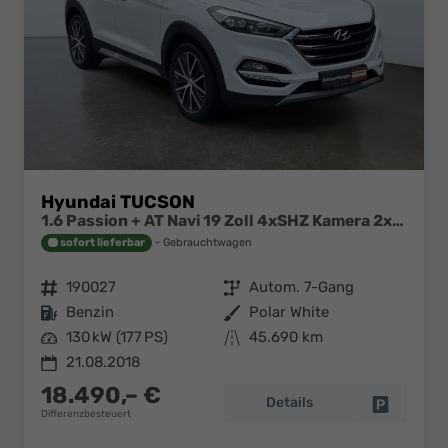
Hyundai TUCSON
1.6 Passion + AT Navi 19 Zoll 4xSHZ Kamera 2xPDC
sofort lieferbar
Gebrauchtwagen
Fahrzeugnr.
190027
Getriebe
Autom. 7-Gang
Kraftstoff
Benzin
Außenfarbe
Polar White
Leistung
130 kW (177 PS)
Kilometerstand
45.690 km
21.08.2018
18.490,– €
Details
Fahrzeug 
Differenzbesteuert