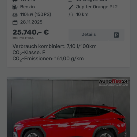
Kraftstoff
Benzin
Außenfarbe
Jupiter Orange PL2
Leistung
110 kW (150 PS)
Kilometerstand
10 km
28.11.2025
25.740,– €
Details
Fahrzeug 
incl. 19% MwSt.
Verbrauch kombiniert:
7,10 l/100km
CO
-Klasse:
F
2
CO
-Emissionen:
161,00 g/km
2