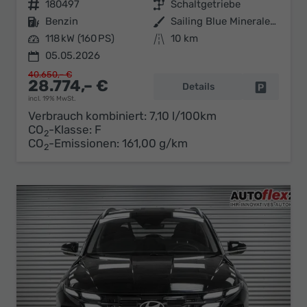
Fahrzeugnr.
180497
Getriebe
Schaltgetriebe
Kraftstoff
Benzin
Außenfarbe
Sailing Blue Mineraleffekt
Leistung
118 kW (160 PS)
Kilometerstand
10 km
05.05.2026
40.650,– €
28.774,– €
Details
Fahrzeug 
incl. 19% MwSt.
Verbrauch kombiniert:
7,10 l/100km
CO
-Klasse:
F
2
CO
-Emissionen:
161,00 g/km
2