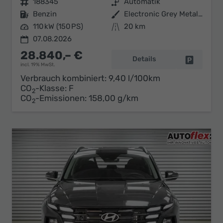
Fahrzeugnr.
188345
Getriebe
Automatik
Kraftstoff
Benzin
Außenfarbe
Electronic Grey Metallic ()
Leistung
110 kW (150 PS)
Kilometerstand
20 km
07.08.2026
28.840,– €
Details
Fahrzeug 
incl. 19% MwSt.
Verbrauch kombiniert:
9,40 l/100km
CO
-Klasse:
F
2
CO
-Emissionen:
158,00 g/km
2