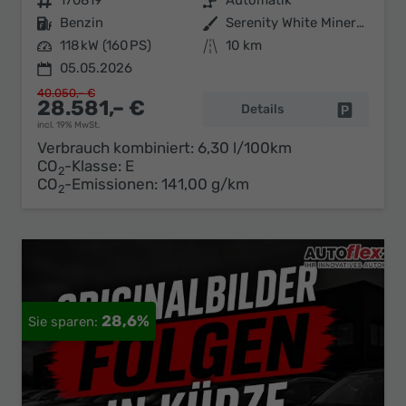
Fahrzeugnr.
170819
Getriebe
Automatik
Kraftstoff
Benzin
Außenfarbe
Serenity White Mineraleffekt / D
Leistung
118 kW (160 PS)
Kilometerstand
10 km
05.05.2026
40.050,– €
28.581,– €
Details
Fahrzeug 
incl. 19% MwSt.
Verbrauch kombiniert:
6,30 l/100km
CO
-Klasse:
E
2
CO
-Emissionen:
141,00 g/km
2
28,6%