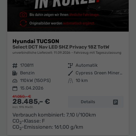
Hyundai TUCSON
Select DCT Nav LED SHZ Privacy 18Z TotW
unverbindliche Lieferzeit:
11.09.2026
Fahrzeug mit Tageszulassung
Fahrzeugnr.
170811
Getriebe
Automatik
Kraftstoff
Benzin
Außenfarbe
Cypress Green Mineraleffekt / Da
Leistung
110 kW (150 PS)
Kilometerstand
10 km
15.04.2026
41.050,– €
28.485,– €
Details
Fahrzeug 
incl. 19% MwSt.
Verbrauch kombiniert:
7,10 l/100km
CO
-Klasse:
F
2
CO
-Emissionen:
161,00 g/km
2