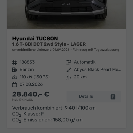
Hyundai TUCSON
1,6 T-GDi DCT 2wd Style - LAGER
unverbindliche Lieferzeit:
01.09.2026
Fahrzeug mit Tageszulassung
Fahrzeugnr.
188833
Getriebe
Automatik
Kraftstoff
Benzin
Außenfarbe
Abyss Black Pearl Metallic ()
Leistung
110 kW (150 PS)
Kilometerstand
20 km
07.08.2026
28.840,– €
Details
Fahrzeug 
incl. 19% MwSt.
Verbrauch kombiniert:
9,40 l/100km
CO
-Klasse:
F
2
CO
-Emissionen:
158,00 g/km
2