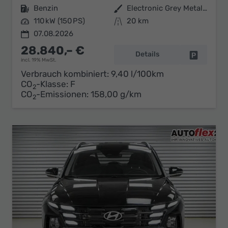
Kraftstoff
Benzin
Außenfarbe
Electronic Grey Metallic ()
Leistung
110 kW (150 PS)
Kilometerstand
20 km
07.08.2026
28.840,– €
Details
Fahrzeug 
incl. 19% MwSt.
Verbrauch kombiniert:
9,40 l/100km
CO
-Klasse:
F
2
CO
-Emissionen:
158,00 g/km
2