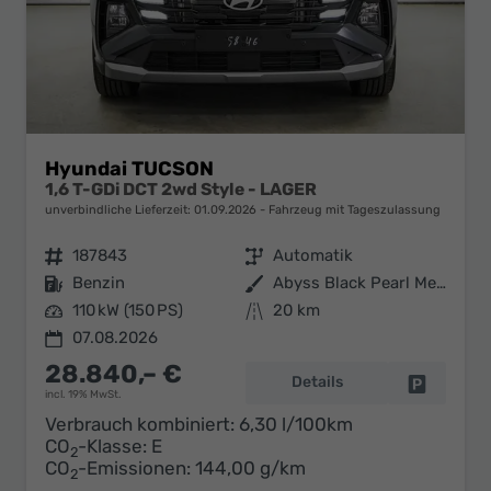
Hyundai TUCSON
1,6 T-GDi DCT 2wd Style - LAGER
unverbindliche Lieferzeit:
01.09.2026
Fahrzeug mit Tageszulassung
Fahrzeugnr.
187843
Getriebe
Automatik
Kraftstoff
Benzin
Außenfarbe
Abyss Black Pearl Metallic ()
Leistung
110 kW (150 PS)
Kilometerstand
20 km
07.08.2026
28.840,– €
Details
Fahrzeug 
incl. 19% MwSt.
Verbrauch kombiniert:
6,30 l/100km
CO
-Klasse:
E
2
CO
-Emissionen:
144,00 g/km
2