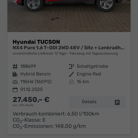
Hyundai TUCSON
NX4 Pure 1.6 T-GDI 2WD 48V / Sitz + Lenkradheiz. LED Tempomat Alu 17"
unverbindliche Lieferzeit:
12 Tage
Fahrzeug mit Tageszulassung
Fahrzeugnr.
188699
Getriebe
Schaltgetriebe
Kraftstoff
Hybrid Benzin
Außenfarbe
Engine Red
Leistung
118 kW (160 PS)
Kilometerstand
15 km
01.12.2025
27.450,– €
Details
Fahrzeug 
incl. 19% MwSt.
Verbrauch kombiniert:
6,50 l/100km
CO
-Klasse:
E
2
CO
-Emissionen:
148,00 g/km
2