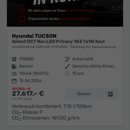
Hyundai TUCSON
Select DCT Nav LED Privacy 18Z TotW Keyl
unverbindliche Lieferzeit:
11.09.2026
Fahrzeug mit Tageszulassung
Fahrzeugnr.
170805
Getriebe
Automatik
Kraftstoff
Benzin
Außenfarbe
Serenity White Mineraleffekt
Leistung
110 kW (150 PS)
Kilometerstand
10 km
15.04.2026
40.050,– €
27.617,– €
Details
Fahrzeug 
incl. 19% MwSt.
Verbrauch kombiniert:
7,10 l/100km
CO
-Klasse:
F
2
CO
-Emissionen:
161,00 g/km
2