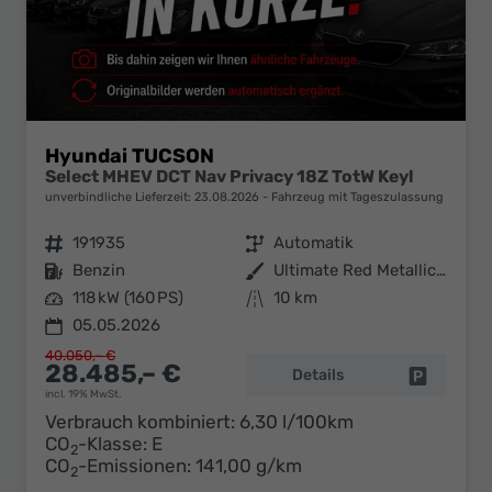
Hyundai TUCSON
Select MHEV DCT Nav Privacy 18Z TotW Keyl
unverbindliche Lieferzeit:
23.08.2026
Fahrzeug mit Tageszulassung
Fahrzeugnr.
191935
Getriebe
Automatik
Kraftstoff
Benzin
Außenfarbe
Ultimate Red Metallic / Dachfarb
Leistung
118 kW (160 PS)
Kilometerstand
10 km
05.05.2026
40.050,– €
28.485,– €
Details
Fahrzeug 
incl. 19% MwSt.
Verbrauch kombiniert:
6,30 l/100km
CO
-Klasse:
E
2
CO
-Emissionen:
141,00 g/km
2