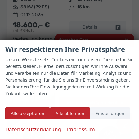
Leistung
58 kW (79 PS)
Kilometerstand
15 km
01.12.2025
18.600,– €
Details
Fahrzeug 
incl. 19% MwSt.
Verbrauch kombiniert:
5,40 l/100km
×
WhatsApp Chat
CO
-Klasse:
D
Wir respektieren Ihre Privatsphäre
2
CO
-Emissionen:
122,00 g/km
2
Hallo,
Unsere Website setzt Cookies ein, um unsere Dienste für Sie
bereitzustellen. Hierbei berücksichtigen wir Ihre Auswahl
ich interessiere mich für das oben
genannte Fahrzeug und freue mich
und verarbeiten nur die Daten für Marketing, Analytics und
über Eure Kontaktaufnahme.
Personalisierung, für die Sie uns Ihr Einverständnis geben.
Sie können Ihre Einwilligung jederzeit mit Wirkung für die
Viele Grüße
Zukunft widerrufen.
Jetzt per WhatsApp schreiben
Alle akzeptieren
Alle ablehnen
Einstellungen
✆
Datenschutzerklärung
Impressum