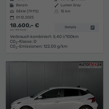
Kraftstoff
Benzin
Außenfarbe
Lumen Gray
Leistung
58 kW (79 PS)
Kilometerstand
15 km
01.12.2025
18.600,– €
Details
Fahrzeug 
incl. 19% MwSt.
Verbrauch kombiniert:
5,40 l/100km
CO
-Klasse:
D
2
CO
-Emissionen:
122,00 g/km
2