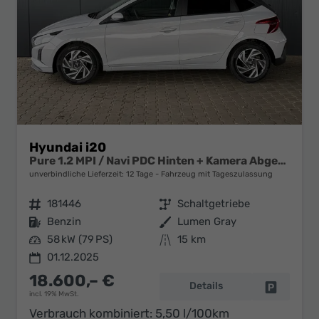
Hyundai i20
Pure 1.2 MPI / Navi PDC Hinten + Kamera Abgedunkelte Scheiben Tempomat Alu 16"
unverbindliche Lieferzeit:
12 Tage
Fahrzeug mit Tageszulassung
Fahrzeugnr.
181446
Getriebe
Schaltgetriebe
Kraftstoff
Benzin
Außenfarbe
Lumen Gray
Leistung
58 kW (79 PS)
Kilometerstand
15 km
01.12.2025
18.600,– €
Details
Fahrzeug 
incl. 19% MwSt.
Verbrauch kombiniert:
5,50 l/100km