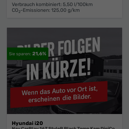
Verbrauch kombiniert:
5,50 l/100km
CO
-Emissionen:
125,00 g/km
2
21,6%
Hyundai i20
Nav CarPlay 16Z StyleP Black Temp Kam DigiCo