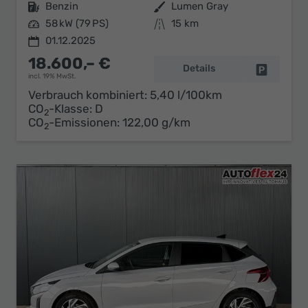
Kraftstoff
Benzin
Außenfarbe
Lumen Gray
Leistung
58 kW (79 PS)
Kilometerstand
15 km
01.12.2025
18.600,– €
Details
Fahrzeug 
incl. 19% MwSt.
Verbrauch kombiniert:
5,40 l/100km
CO
-Klasse:
D
2
CO
-Emissionen:
122,00 g/km
2