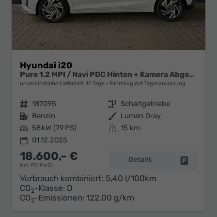
Hyundai i20
Pure 1.2 MPI / Navi PDC Hinten + Kamera Abgedunkelte Scheiben Tempomat Alu 16"
unverbindliche Lieferzeit:
12 Tage
Fahrzeug mit Tageszulassung
Fahrzeugnr.
187095
Getriebe
Schaltgetriebe
Kraftstoff
Benzin
Außenfarbe
Lumen Gray
Leistung
58 kW (79 PS)
Kilometerstand
15 km
01.12.2025
18.600,– €
Details
Fahrzeug 
incl. 19% MwSt.
Verbrauch kombiniert:
5,40 l/100km
CO
-Klasse:
D
2
CO
-Emissionen:
122,00 g/km
2