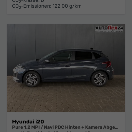
CO
-Klasse:
D
2
CO
-Emissionen:
122,00 g/km
2
Hyundai i20
Pure 1.2 MPI / Navi PDC Hinten + Kamera Abgedunkelte Scheiben Tempomat Alu 16"