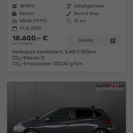
Fahrzeugnr.
187090
Getriebe
Schaltgetriebe
Kraftstoff
Benzin
Außenfarbe
Aurora Gray
Leistung
58 kW (79 PS)
Kilometerstand
15 km
01.12.2025
18.600,– €
Details
Fahrzeug 
incl. 19% MwSt.
Verbrauch kombiniert:
5,40 l/100km
CO
-Klasse:
D
2
CO
-Emissionen:
122,00 g/km
2