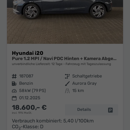
Hyundai i20
Pure 1.2 MPI / Navi PDC Hinten + Kamera Abgedunkelte Scheiben Tempomat Alu 16"
unverbindliche Lieferzeit:
12 Tage
Fahrzeug mit Tageszulassung
Fahrzeugnr.
187087
Getriebe
Schaltgetriebe
Kraftstoff
Benzin
Außenfarbe
Aurora Gray
Leistung
58 kW (79 PS)
Kilometerstand
15 km
01.12.2025
18.600,– €
Details
Fahrzeug 
incl. 19% MwSt.
Verbrauch kombiniert:
5,40 l/100km
CO
-Klasse:
D
2