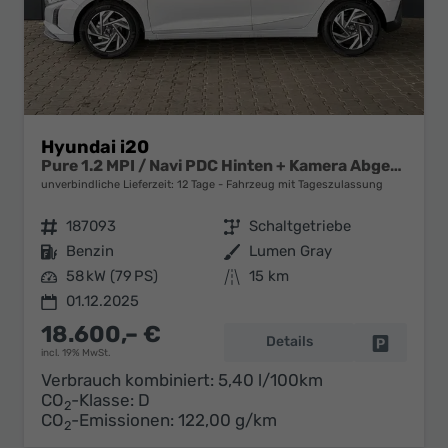
Hyundai i20
Pure 1.2 MPI / Navi PDC Hinten + Kamera Abgedunkelte Scheiben Tempomat Alu 16"
unverbindliche Lieferzeit:
12 Tage
Fahrzeug mit Tageszulassung
Fahrzeugnr.
187093
Getriebe
Schaltgetriebe
Kraftstoff
Benzin
Außenfarbe
Lumen Gray
Leistung
58 kW (79 PS)
Kilometerstand
15 km
01.12.2025
18.600,– €
Details
Fahrzeug 
incl. 19% MwSt.
Verbrauch kombiniert:
5,40 l/100km
CO
-Klasse:
D
2
CO
-Emissionen:
122,00 g/km
2