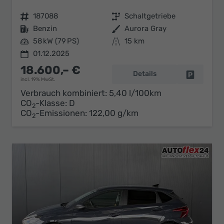
Fahrzeugnr.
187088
Getriebe
Schaltgetriebe
Kraftstoff
Benzin
Außenfarbe
Aurora Gray
Leistung
58 kW (79 PS)
Kilometerstand
15 km
01.12.2025
18.600,– €
Details
Fahrzeug 
incl. 19% MwSt.
Verbrauch kombiniert:
5,40 l/100km
CO
-Klasse:
D
2
CO
-Emissionen:
122,00 g/km
2