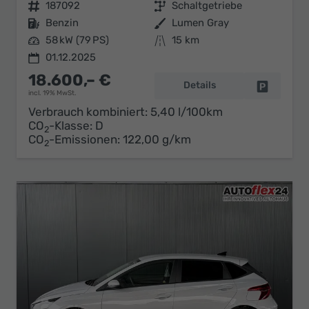
Fahrzeugnr.
187092
Getriebe
Schaltgetriebe
Kraftstoff
Benzin
Außenfarbe
Lumen Gray
Leistung
58 kW (79 PS)
Kilometerstand
15 km
01.12.2025
18.600,– €
Details
Fahrzeug 
incl. 19% MwSt.
Verbrauch kombiniert:
5,40 l/100km
CO
-Klasse:
D
2
CO
-Emissionen:
122,00 g/km
2