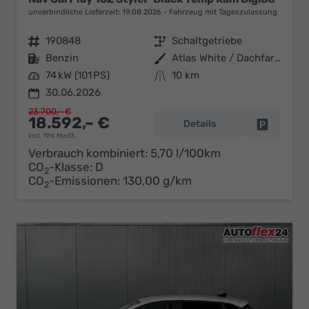
unverbindliche Lieferzeit:
19.08.2026
Fahrzeug mit Tageszulassung
Fahrzeugnr.
190848
Getriebe
Schaltgetriebe
Kraftstoff
Benzin
Außenfarbe
Atlas White / Dachfarbe in schwa
Leistung
74 kW (101 PS)
Kilometerstand
10 km
30.06.2026
23.700,– €
18.592,– €
Details
Fahrzeug 
incl. 19% MwSt.
Verbrauch kombiniert:
5,70 l/100km
CO
-Klasse:
D
2
CO
-Emissionen:
130,00 g/km
2