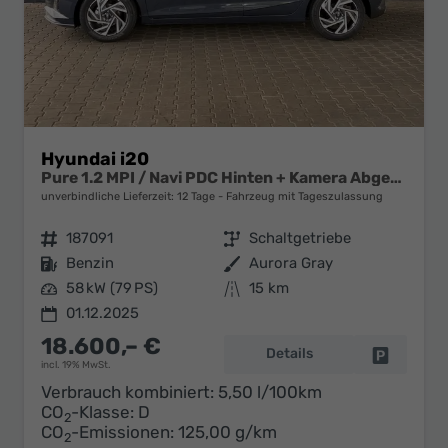
Hyundai i20
Pure 1.2 MPI / Navi PDC Hinten + Kamera Abgedunkelte Scheiben Tempomat Alu 16"
unverbindliche Lieferzeit:
12 Tage
Fahrzeug mit Tageszulassung
Fahrzeugnr.
187091
Getriebe
Schaltgetriebe
Kraftstoff
Benzin
Außenfarbe
Aurora Gray
Leistung
58 kW (79 PS)
Kilometerstand
15 km
01.12.2025
18.600,– €
Details
Fahrzeug 
incl. 19% MwSt.
Verbrauch kombiniert:
5,50 l/100km
CO
-Klasse:
D
2
CO
-Emissionen:
125,00 g/km
2