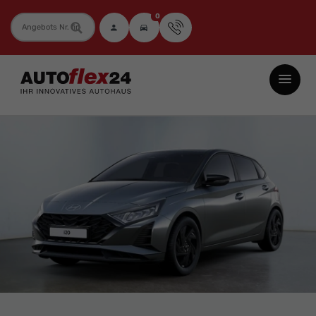
0
Fahrzeugnummer
Autoflex24
GmbH
-
EU-
Neuwagen
Jahreswagen
und
Gebrauchtwagen
zu
Top-
Preisen
-