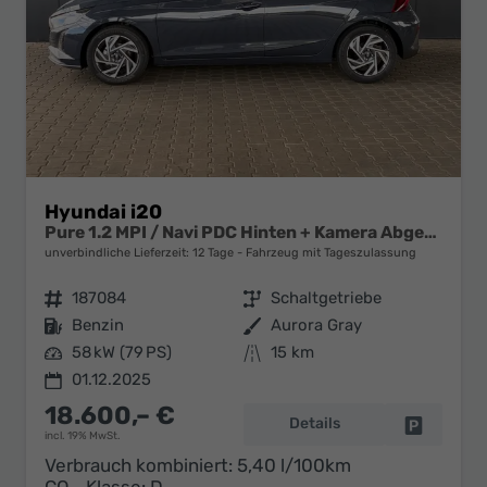
Hyundai i20
Pure 1.2 MPI / Navi PDC Hinten + Kamera Abgedunkelte Scheiben Tempomat Alu 16"
unverbindliche Lieferzeit:
12 Tage
Fahrzeug mit Tageszulassung
Fahrzeugnr.
187084
Getriebe
Schaltgetriebe
Kraftstoff
Benzin
Außenfarbe
Aurora Gray
Leistung
58 kW (79 PS)
Kilometerstand
15 km
01.12.2025
18.600,– €
Details
Fahrzeug 
incl. 19% MwSt.
Verbrauch kombiniert:
5,40 l/100km