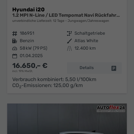
Hyundai i20
1.2 MPI N-Line / LED Tempomat Navi Rückfahrkamera Alu 17"
unverbindliche Lieferzeit:
12 Tage
Jungwagen/Jahreswagen
Fahrzeugnr.
186951
Getriebe
Schaltgetriebe
Kraftstoff
Benzin
Außenfarbe
Atlas White
Leistung
58 kW (79 PS)
Kilometerstand
12.400 km
01.04.2025
16.650,– €
Details
Fahrzeug 
incl. 19% MwSt.
Verbrauch kombiniert:
5,50 l/100km
CO
-Emissionen:
125,00 g/km
2