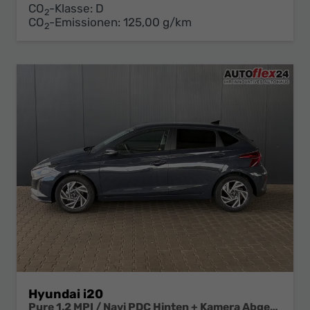
CO
-Klasse:
D
2
CO
-Emissionen:
125,00 g/km
2
Hyundai i20
Pure 1.2 MPI / Navi PDC Hinten + Kamera Abgedunkelte Scheiben Tempomat Alu 16"