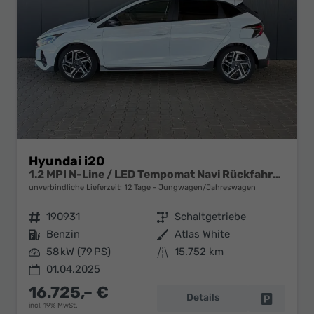
Hyundai i20
1.2 MPI N-Line / LED Tempomat Navi Rückfahrkamera Alu 17"
unverbindliche Lieferzeit:
12 Tage
Jungwagen/Jahreswagen
Fahrzeugnr.
190931
Getriebe
Schaltgetriebe
Kraftstoff
Benzin
Außenfarbe
Atlas White
Leistung
58 kW (79 PS)
Kilometerstand
15.752 km
01.04.2025
16.725,– €
Details
Fahrzeug 
incl. 19% MwSt.