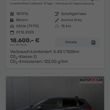
unverbindliche Lieferzeit:
12 Tage
Fahrzeug mit Tageszulassung
Fahrzeugnr.
187076
Getriebe
Schaltgetriebe
Kraftstoff
Benzin
Außenfarbe
Aurora Gray
Leistung
58 kW (79 PS)
Kilometerstand
15 km
01.12.2025
18.600,– €
Details
Fahrzeug 
incl. 19% MwSt.
Verbrauch kombiniert:
5,40 l/100km
CO
-Klasse:
D
2
CO
-Emissionen:
122,00 g/km
2