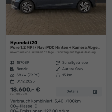
Hyundai i20
Pure 1.2 MPI / Navi PDC Hinten + Kamera Abgedunkelte Scheiben Tempomat Alu 16"
unverbindliche Lieferzeit:
12 Tage
Fahrzeug mit Tageszulassung
Fahrzeugnr.
187089
Getriebe
Schaltgetriebe
Kraftstoff
Benzin
Außenfarbe
Aurora Gray
Leistung
58 kW (79 PS)
Kilometerstand
15 km
01.12.2025
18.600,– €
Details
Fahrzeug 
incl. 19% MwSt.
Verbrauch kombiniert:
5,40 l/100km
CO
-Klasse:
D
2
CO
-Emissionen:
122,00 g/km