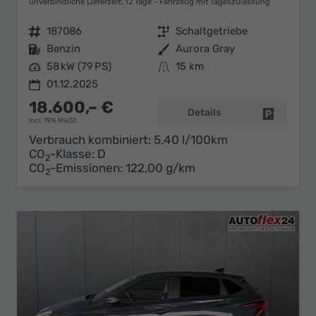
unverbindliche Lieferzeit:
12 Tage
Fahrzeug mit Tageszulassung
Fahrzeugnr.
187086
Getriebe
Schaltgetriebe
Kraftstoff
Benzin
Außenfarbe
Aurora Gray
Leistung
58 kW (79 PS)
Kilometerstand
15 km
01.12.2025
18.600,– €
Details
Fahrzeug 
incl. 19% MwSt.
Verbrauch kombiniert:
5,40 l/100km
CO
-Klasse:
D
2
CO
-Emissionen:
122,00 g/km
2