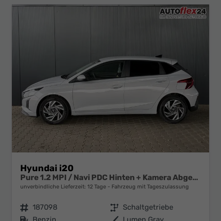
Hyundai i20
Pure 1.2 MPI / Navi PDC Hinten + Kamera Abgedunkelte Scheiben Tempomat Alu 16"
unverbindliche Lieferzeit:
12 Tage
Fahrzeug mit Tageszulassung
Fahrzeugnr.
187098
Getriebe
Schaltgetriebe
Kraftstoff
Benzin
Außenfarbe
Lumen Gray