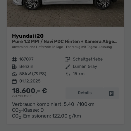
Hyundai i20
Pure 1.2 MPI / Navi PDC Hinten + Kamera Abgedunkelte Scheiben Tempomat Alu 16"
unverbindliche Lieferzeit:
12 Tage
Fahrzeug mit Tageszulassung
Fahrzeugnr.
187097
Getriebe
Schaltgetriebe
Kraftstoff
Benzin
Außenfarbe
Lumen Gray
Leistung
58 kW (79 PS)
Kilometerstand
15 km
01.12.2025
18.600,– €
Details
Fahrzeug 
incl. 19% MwSt.
Verbrauch kombiniert:
5,40 l/100km
CO
-Klasse:
D
2
CO
-Emissionen:
122,00 g/km
2