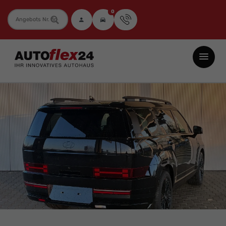
0
Fahrzeugnummer
Autoflex24
GmbH
-
EU-
Neuwagen
Jahreswagen
und
Gebrauchtwagen
zu
Top-
Preisen
-