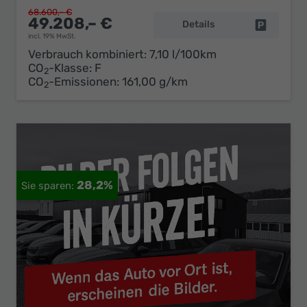
68.600,– €
49.208,– €
Details
Fahrzeug 
incl. 19% MwSt.
Verbrauch kombiniert:
7,10 l/100km
CO
-Klasse:
F
2
CO
-Emissionen:
161,00 g/km
2
28,2%