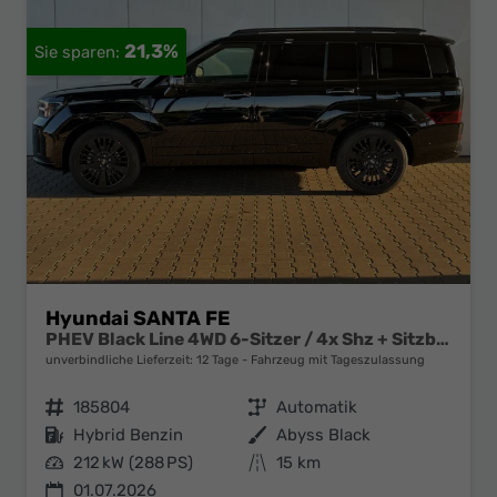
21,3%
Hyundai SANTA FE
PHEV Black Line 4WD 6-Sitzer / 4x Shz + Sitzbelüftung ACC Head-Up 360° Kam. Leder Alu 20"
unverbindliche Lieferzeit:
12 Tage
Fahrzeug mit Tageszulassung
Fahrzeugnr.
185804
Getriebe
Automatik
Kraftstoff
Hybrid Benzin
Außenfarbe
Abyss Black
Leistung
212 kW (288 PS)
Kilometerstand
15 km
01.07.2026