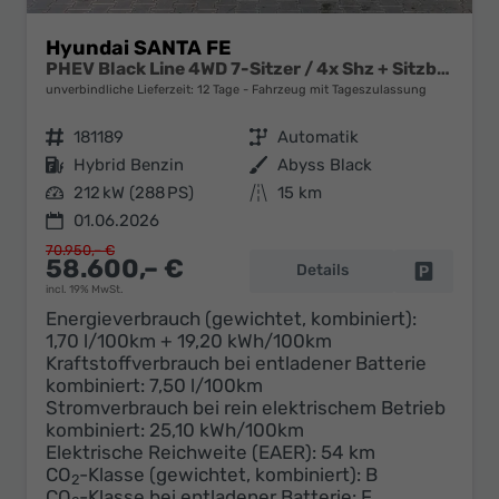
Hyundai SANTA FE
PHEV Black Line 4WD 7-Sitzer / 4x Shz + Sitzbelüftung ACC Head-Up 360° Kam. Leder Alu 20"
unverbindliche Lieferzeit:
12 Tage
Fahrzeug mit Tageszulassung
Fahrzeugnr.
181189
Getriebe
Automatik
Kraftstoff
Hybrid Benzin
Außenfarbe
Abyss Black
Leistung
212 kW (288 PS)
Kilometerstand
15 km
01.06.2026
70.950,– €
58.600,– €
Details
Fahrzeug 
incl. 19% MwSt.
Energieverbrauch (gewichtet, kombiniert):
1,70 l/100km + 19,20 kWh/100km
Kraftstoffverbrauch bei entladener Batterie
kombiniert:
7,50 l/100km
Stromverbrauch bei rein elektrischem Betrieb
kombiniert:
25,10 kWh/100km
Elektrische Reichweite (EAER):
54 km
CO
-Klasse (gewichtet, kombiniert):
B
2
CO
-Klasse bei entladener Batterie:
F