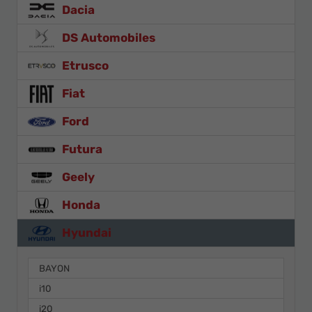
Dacia
DS Automobiles
Etrusco
Fiat
Ford
Futura
Geely
Honda
Hyundai
BAYON
i10
i20