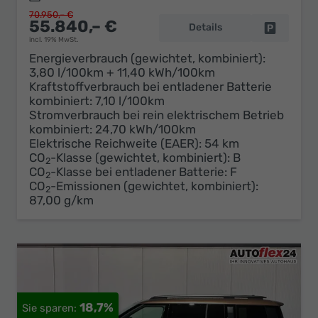
70.950,– €
55.840,– €
Details
Fahrzeug 
incl. 19% MwSt.
Energieverbrauch (gewichtet, kombiniert):
3,80 l/100km + 11,40 kWh/100km
Kraftstoffverbrauch bei entladener Batterie
kombiniert:
7,10 l/100km
Stromverbrauch bei rein elektrischem Betrieb
kombiniert:
24,70 kWh/100km
Elektrische Reichweite (EAER):
54 km
CO
-Klasse (gewichtet, kombiniert):
B
2
CO
-Klasse bei entladener Batterie:
F
2
CO
-Emissionen (gewichtet, kombiniert):
2
87,00 g/km
18,7%