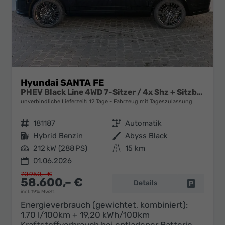
Hyundai SANTA FE
PHEV Black Line 4WD 7-Sitzer / 4x Shz + Sitzbelüftung ACC Head-Up 360° Kam. Leder Alu 20"
unverbindliche Lieferzeit:
12 Tage
Fahrzeug mit Tageszulassung
Fahrzeugnr.
181187
Getriebe
Automatik
Kraftstoff
Hybrid Benzin
Außenfarbe
Abyss Black
Leistung
212 kW (288 PS)
Kilometerstand
15 km
01.06.2026
70.950,– €
58.600,– €
Details
Fahrzeug 
incl. 19% MwSt.
Energieverbrauch (gewichtet, kombiniert):
1,70 l/100km + 19,20 kWh/100km
Kraftstoffverbrauch bei entladener Batterie