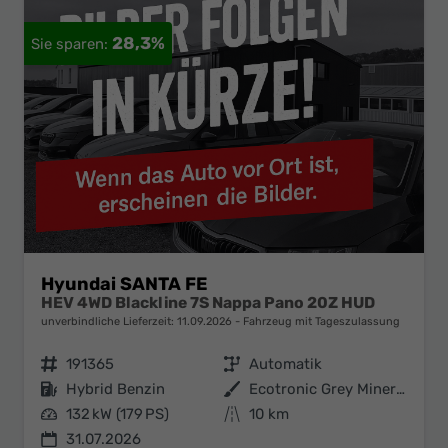
28,3%
Hyundai SANTA FE
HEV 4WD Blackline 7S Nappa Pano 20Z HUD
unverbindliche Lieferzeit:
11.09.2026
Fahrzeug mit Tageszulassung
Fahrzeugnr.
191365
Getriebe
Automatik
Kraftstoff
Hybrid Benzin
Außenfarbe
Ecotronic Grey Mineraleffekt
Leistung
132 kW (179 PS)
Kilometerstand
10 km
31.07.2026