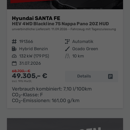
Hyundai SANTA FE
HEV 4WD Blackline 7S Nappa Pano 20Z HUD
unverbindliche Lieferzeit:
11.09.2026
Fahrzeug mit Tageszulassung
Fahrzeugnr.
191366
Getriebe
Automatik
Kraftstoff
Hybrid Benzin
Außenfarbe
Ocado Green
Leistung
132 kW (179 PS)
Kilometerstand
10 km
31.07.2026
68.700,– €
49.305,– €
Details
Fahrzeug 
incl. 19% MwSt.
Verbrauch kombiniert:
7,10 l/100km
CO
-Klasse:
F
2
CO
-Emissionen:
161,00 g/km
2