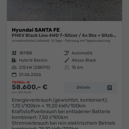
Hyundai SANTA FE
PHEV Black Line 4WD 7-Sitzer / 4x Shz + Sitzbelüftung ACC Head-Up 360° Kam. Leder Alu 20"
unverbindliche Lieferzeit:
12 Tage
Fahrzeug mit Tageszulassung
Fahrzeugnr.
181188
Getriebe
Automatik
Kraftstoff
Hybrid Benzin
Außenfarbe
Abyss Black
Leistung
212 kW (288 PS)
Kilometerstand
15 km
01.06.2026
70.950,– €
58.600,– €
Details
Fahrzeug 
incl. 19% MwSt.
Energieverbrauch (gewichtet, kombiniert):
1,70 l/100km + 19,20 kWh/100km
Kraftstoffverbrauch bei entladener Batterie
kombiniert:
7,50 l/100km
Stromverbrauch bei rein elektrischem Betrieb
kombiniert:
25,10 kWh/100km