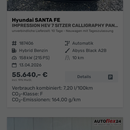
Hyundai SANTA FE
IMPRESSION HEV 7 SITZER CALLIGRAPHY PANO DIG.KEY
unverbindliche Lieferzeit:
10 Tage
Neuwagen mit Tageszulassung
Fahrzeugnr.
187406
Getriebe
Automatik
Kraftstoff
Hybrid Benzin
Außenfarbe
Abyss Black A2B
Leistung
158 kW (215 PS)
Kilometerstand
10 km
13.04.2026
55.640,– €
Details
Fahrzeug 
incl. 19% MwSt.
Verbrauch kombiniert:
7,20 l/100km
CO
-Klasse:
F
2
CO
-Emissionen:
164,00 g/km
2