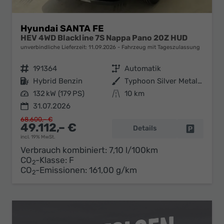
Hyundai SANTA FE
HEV 4WD Blackline 7S Nappa Pano 20Z HUD
unverbindliche Lieferzeit:
11.09.2026
Fahrzeug mit Tageszulassung
Fahrzeugnr.
191364
Getriebe
Automatik
Kraftstoff
Hybrid Benzin
Außenfarbe
Typhoon Silver Metallic
Leistung
132 kW (179 PS)
Kilometerstand
10 km
31.07.2026
68.600,– €
49.112,– €
Details
Fahrzeug 
incl. 19% MwSt.
Verbrauch kombiniert:
7,10 l/100km
CO
-Klasse:
F
2
CO
-Emissionen:
161,00 g/km
2