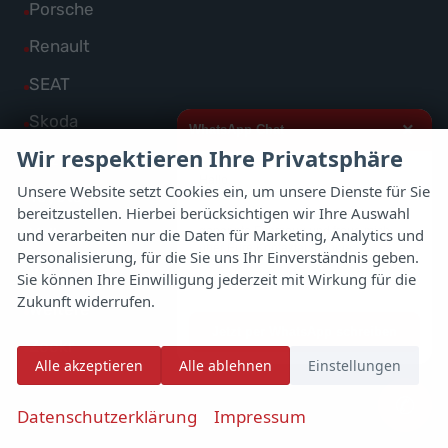
Fahrzeuge
Alle
Porsche
anzeigen
Peugeot
von
Fahrzeuge
Alle
Renault
anzeigen
Polestar
von
Fahrzeuge
Alle
SEAT
anzeigen
Porsche
von
Fahrzeuge
Alle
Skoda
anzeigen
×
WhatsApp Chat
Renault
von
Fahrzeuge
Wir respektieren Ihre Privatsphäre
Alle
Suzuki
anzeigen
SEAT
von
Hallo,
Fahrzeuge
Unsere Website setzt Cookies ein, um unsere Dienste für Sie
Alle
Toyota
anzeigen
Skoda
bereitzustellen. Hierbei berücksichtigen wir Ihre Auswahl
von
ich interessiere mich für das oben
Fahrzeuge
Alle
Volkswagen
genannte Fahrzeug und freue mich
und verarbeiten nur die Daten für Marketing, Analytics und
anzeigen
Suzuki
über Eure Kontaktaufnahme.
von
Personalisierung, für die Sie uns Ihr Einverständnis geben.
Fahrzeuge
Alle
Volvo
anzeigen
Sie können Ihre Einwilligung jederzeit mit Wirkung für die
Toyota
Viele Grüße
von
Fahrzeuge
Zukunft widerrufen.
Alle
Weitere
anzeigen
Volkswagen
von
Jetzt per WhatsApp schreiben
Fahrzeuge
Alle
Zeekr
anzeigen
Volvo
Alle akzeptieren
Alle ablehnen
Einstellungen
von
Fahrzeuge
anzeigen
Weitere
✆
von
Datenschutzerklärung
Impressum
anzeigen
Zeekr