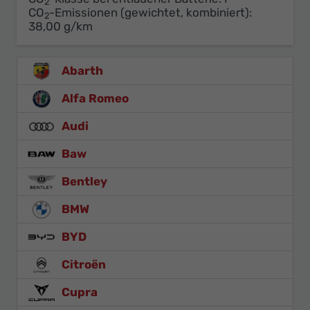
2
CO
-Emissionen (gewichtet, kombiniert):
2
38,00 g/km
Abarth
Alfa Romeo
Audi
Baw
Bentley
BMW
BYD
Citroën
Cupra