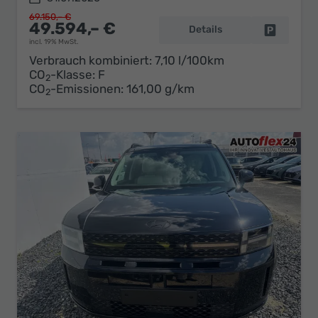
69.150,– €
49.594,– €
Details
Fahrzeug 
incl. 19% MwSt.
Verbrauch kombiniert:
7,10 l/100km
CO
-Klasse:
F
2
CO
-Emissionen:
161,00 g/km
2