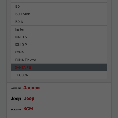
i30
i30 Kombi
i30 N
Inster
IONIQ 5
IONIQ 9
KONA
KONA Elektro
SANTA FE
TUCSON
Jaecoo
Jeep
KGM