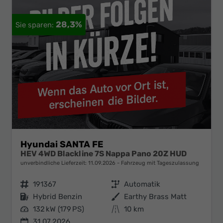
28,3%
Hyundai SANTA FE
HEV 4WD Blackline 7S Nappa Pano 20Z HUD
unverbindliche Lieferzeit:
11.09.2026
Fahrzeug mit Tageszulassung
Fahrzeugnr.
191367
Getriebe
Automatik
Kraftstoff
Hybrid Benzin
Außenfarbe
Earthy Brass Matt
Leistung
132 kW (179 PS)
Kilometerstand
10 km
31.07.2026