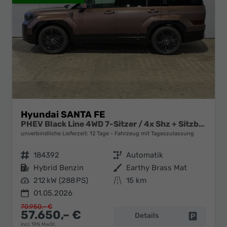
Hyundai SANTA FE
PHEV Black Line 4WD 7-Sitzer / 4x Shz + Sitzbelüftung ACC Head-Up 360° Kam. Leder Alu 20"
unverbindliche Lieferzeit:
12 Tage
Fahrzeug mit Tageszulassung
Fahrzeugnr.
184392
Getriebe
Automatik
Kraftstoff
Hybrid Benzin
Außenfarbe
Earthy Brass Mat
Leistung
212 kW (288 PS)
Kilometerstand
15 km
01.05.2026
70.950,– €
57.650,– €
Details
Fahrzeug 
incl. 19% MwSt.