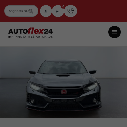
0
Fahrzeugnummer
Autoflex24
GmbH
-
EU-
Neuwagen
Jahreswagen
und
Gebrauchtwagen
zu
Top-
Preisen
-