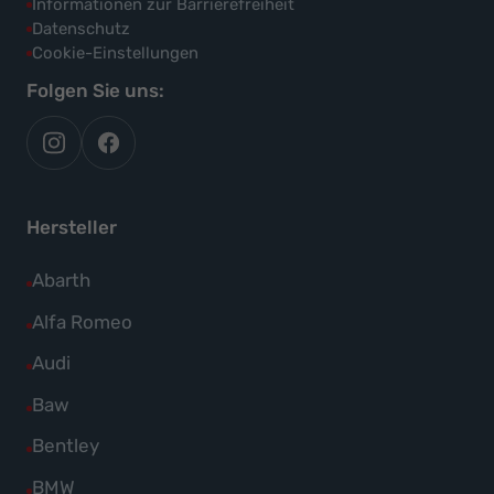
Informationen zur Barrierefreiheit
Datenschutz
Cookie-Einstellungen
Folgen Sie uns:
autoflex
autoflex24
auf
auf
instagram
facebook
Hersteller
Alle
Abarth
Fahrzeuge
Alle
Alfa Romeo
von
Fahrzeuge
Alle
Audi
Abarth
von
Fahrzeuge
Alle
Baw
anzeigen
Alfa
von
Fahrzeuge
Alle
Bentley
Romeo
Audi
von
Fahrzeuge
anzeigen
Alle
BMW
anzeigen