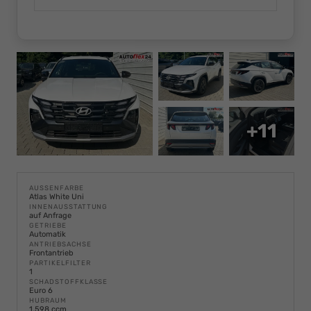
+11
AUSSENFARBE
Atlas White Uni
INNENAUSSTATTUNG
auf Anfrage
GETRIEBE
Automatik
ANTRIEBSACHSE
Frontantrieb
PARTIKELFILTER
1
SCHADSTOFFKLASSE
Euro 6
HUBRAUM
1.598 ccm