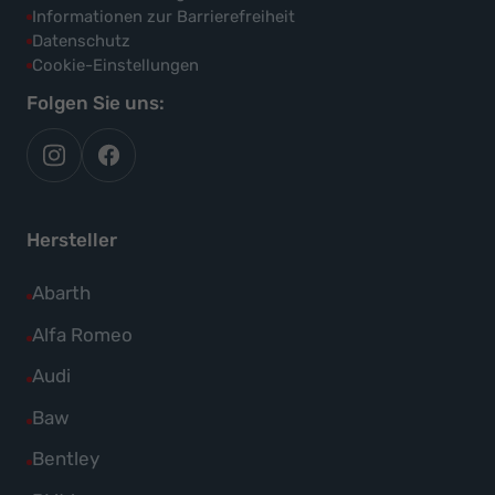
Informationen zur Barrierefreiheit
Datenschutz
Cookie-Einstellungen
Folgen Sie uns:
autoflex
autoflex24
auf
auf
instagram
facebook
Hersteller
Alle
Abarth
Fahrzeuge
Alle
Alfa Romeo
von
Fahrzeuge
Alle
Audi
Abarth
von
Fahrzeuge
Alle
Baw
anzeigen
Alfa
von
Fahrzeuge
Alle
Bentley
Romeo
Audi
von
Fahrzeuge
anzeigen