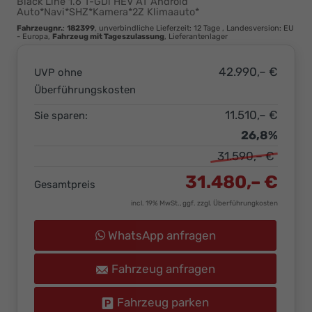
Black Line 1.6 T-GDi HEV AT Android
Ihr
Auto*Navi*SHZ*Kamera*2Z Klimaauto*
Innovatives
Fahrzeugnr.
:
182399
, unverbindliche Lieferzeit:
12 Tage
, Landesversion: EU
- Europa,
Fahrzeug mit Tageszulassung
, Lieferantenlager
Autohaus
42.990,– €
UVP ohne
Überführungskosten
11.510,– €
Sie sparen:
26,8%
31.590,– €
31.480,– €
Gesamtpreis
incl. 19% MwSt., ggf. zzgl. Überführungkosten
WhatsApp anfragen
Fahrzeug anfragen
Fahrzeug parken