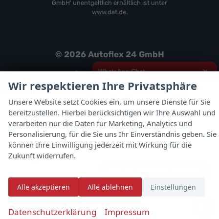
GmbH' unentgeltlich erhältlich ist unter
www.dat.de.
© 2026
Autoflex 24 GmbH
×
WhatsApp Chat
Powered by Autrado
Wir respektieren Ihre Privatsphäre
Hallo,
Unsere Website setzt Cookies ein, um unsere Dienste für Sie
bereitzustellen. Hierbei berücksichtigen wir Ihre Auswahl und
ich interessiere mich für das oben
genannte Fahrzeug und freue mich
verarbeiten nur die Daten für Marketing, Analytics und
über Eure Kontaktaufnahme.
Personalisierung, für die Sie uns Ihr Einverständnis geben. Sie
können Ihre Einwilligung jederzeit mit Wirkung für die
Viele Grüße
Zukunft widerrufen.
Jetzt per WhatsApp schreiben
Alle akzeptieren
Alle ablehnen
Einstellungen
✆
Datenschutzerklärung
Impressum