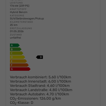
LEISTUNG
176 kW (239 PS)
KRAFTSTOFF
Hybrid Benzin
KATEGORIE
SUV/Geländewagen/Pickup
KILOMETERSTAND
25 km
ERSTZULASSUNG
01.05.2026
ZUSTAND
unfallfrei
Verbrauch kombiniert:
5,60 l/100km
Verbrauch Innenstadt:
6,00 l/100km
Verbrauch Stadtrand:
4,60 l/100km
Verbrauch Landstraße:
4,80 l/100km
Verbrauch Autobahn:
4,70 l/100km
CO
-Emissionen:
126,00 g/km
2
CO
-Klasse:
D
2