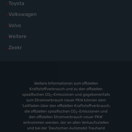
Fahrzeuge
Alle
Toyota
anzeigen
Skoda
von
Fahrzeuge
Alle
Volkswagen
anzeigen
Suzuki
von
Fahrzeuge
Alle
Volvo
anzeigen
Toyota
von
Fahrzeuge
Alle
Weitere
anzeigen
Volkswagen
von
Fahrzeuge
Alle
Zeekr
anzeigen
Volvo
von
Fahrzeuge
anzeigen
Weitere
von
anzeigen
Zeekr
anzeigen
Weitere Informationen zum offiziellen
Kraftstoffverbrauch und zu den offiziellen
spezifischen CO
-Emissionen und gegebenenfalls
2
zum Stromverbrauch neuer PKW können dem
'Leitfaden über den offiziellen Kraftstoffverbrauch,
die offiziellen spezifischen CO
-Emissionen und
2
den offiziellen Stromverbrauch neuer PKW'
entnommen werden, der an allen Verkaufsstellen
und bei der 'Deutschen Automobil Treuhand