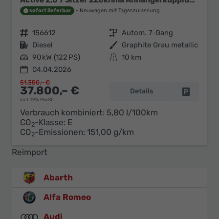
sofort lieferbar
Neuwagen mit Tageszulassung
Fahrzeugnr.
156612
Getriebe
Autom. 7-Gang
Kraftstoff
Diesel
Außenfarbe
Graphite Grau metallic
Leistung
90 kW (122 PS)
Kilometerstand
10 km
04.04.2026
51.350,– €
37.800,– €
Details
Fahrzeug 
incl. 19% MwSt.
Verbrauch kombiniert:
5,80 l/100km
CO
-Klasse:
E
2
CO
-Emissionen:
151,00 g/km
2
Reimport
Abarth
Alfa Romeo
Audi