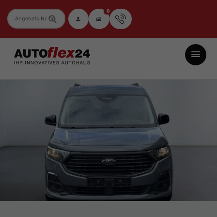
0
Fahrzeugnummer
Autoflex24
GmbH
-
EU-
Neuwagen
Jahreswagen
und
Gebrauchtwagen
zu
Top-
Preisen
-