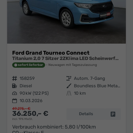
Ford Grand Tourneo Connect
Titanium 2,0 7 Sitzer 2ZKlima LED Scheinwerfer Anhängerkupplung Sitzheizung Einparkhilfe Kamera 17 Zoll Leichtmetall ACC
sofort lieferbar
Neuwagen mit Tageszulassung
Fahrzeugnr.
158259
Getriebe
Autom. 7-Gang
Kraftstoff
Diesel
Außenfarbe
Boundless Blue Metallic
Leistung
90 kW (122 PS)
Kilometerstand
10 km
10.03.2026
49.275,– €
36.250,– €
Details
Fahrzeug 
incl. 19% MwSt.
Verbrauch kombiniert:
5,80 l/100km
CO
-Klasse:
E