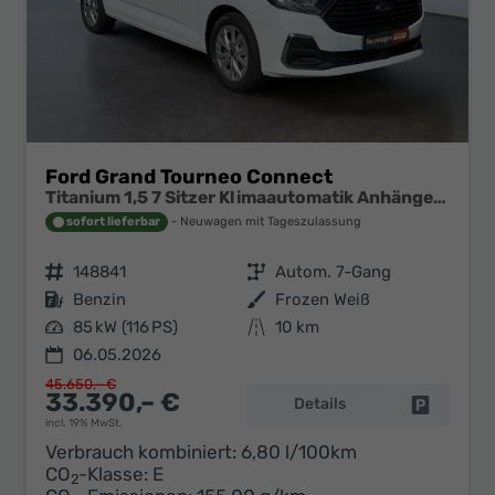
Ford Grand Tourneo Connect
Titanium 1,5 7 Sitzer Klimaautomatik Anhängerkupplung Sitzheizung Einparkhilfe Kamera 17 Zoll Leichtmetall ACC
sofort lieferbar
Neuwagen mit Tageszulassung
Fahrzeugnr.
148841
Getriebe
Autom. 7-Gang
Kraftstoff
Benzin
Außenfarbe
Frozen Weiß
Leistung
85 kW (116 PS)
Kilometerstand
10 km
06.05.2026
45.650,– €
33.390,– €
Details
Fahrzeug 
incl. 19% MwSt.
Verbrauch kombiniert:
6,80 l/100km
CO
-Klasse:
E
2