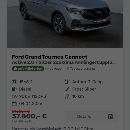
Ford Grand Tourneo Connect
Active 2,0 7 Sitzer 2Zoklima Anhängerkupplung Panoramadach AGR Sitze Sitzheizung Einparkhilfe Kamera 17 Zoll Leichtmetall ACC
sofort lieferbar
Neuwagen mit Tageszulassung
Fahrzeugnr.
156611
Getriebe
Autom. 7-Gang
Kraftstoff
Diesel
Außenfarbe
Frost Silber
Leistung
90 kW (122 PS)
Kilometerstand
10 km
04.04.2026
51.350,– €
37.800,– €
Details
Fahrzeug 
incl. 19% MwSt.
Verbrauch kombiniert:
5,80 l/100km