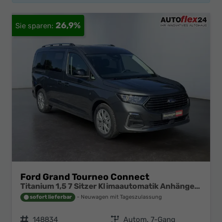
26,9%
Ford Grand Tourneo Connect
Titanium 1,5 7 Sitzer Klimaautomatik Anhängerkupplung Sitzheizung Einparkhilfe Kamera 17 Zoll Leichtmetall ACC
sofort lieferbar
Neuwagen mit Tageszulassung
Fahrzeugnr.
148834
Getriebe
Autom. 7-Gang