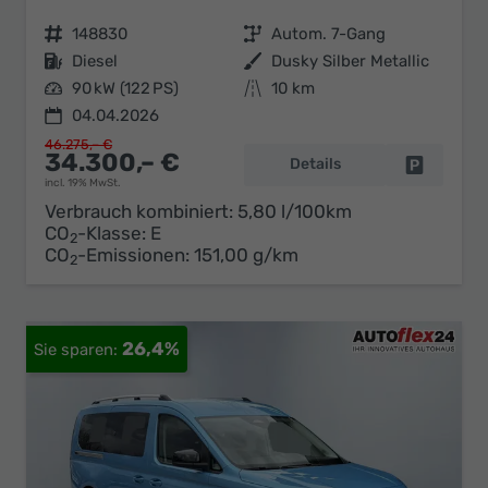
Fahrzeugnr.
148830
Getriebe
Autom. 7-Gang
Kraftstoff
Diesel
Außenfarbe
Dusky Silber Metallic
Leistung
90 kW (122 PS)
Kilometerstand
10 km
04.04.2026
46.275,– €
34.300,– €
Details
Fahrzeug 
incl. 19% MwSt.
Verbrauch kombiniert:
5,80 l/100km
CO
-Klasse:
E
2
CO
-Emissionen:
151,00 g/km
2
26,4%