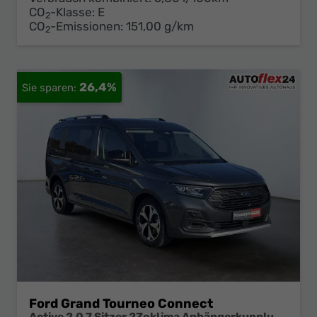
CO
-Klasse:
E
2
CO
-Emissionen:
151,00 g/km
2
26,4%
Ford Grand Tourneo Connect
Active 2,0 7 Sitzer 2Zoklima Anhängerkupplung Panoramadach AGR Sitze Sitzheizung Einparkhilfe Kamera 17 Zoll Leichtmetall ACC