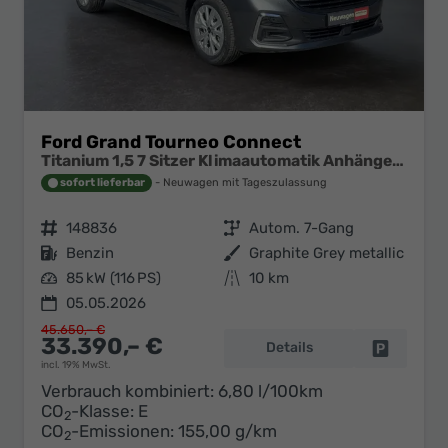
Ford Grand Tourneo Connect
Titanium 1,5 7 Sitzer Klimaautomatik Anhängerkupplung Sitzheizung Einparkhilfe Kamera 17 Zoll Leichtmetall ACC
sofort lieferbar
Neuwagen mit Tageszulassung
Fahrzeugnr.
148836
Getriebe
Autom. 7-Gang
Kraftstoff
Benzin
Außenfarbe
Graphite Grey metallic
Leistung
85 kW (116 PS)
Kilometerstand
10 km
05.05.2026
45.650,– €
33.390,– €
Details
Fahrzeug 
incl. 19% MwSt.
Verbrauch kombiniert:
6,80 l/100km
CO
-Klasse:
E
2
CO
-Emissionen:
155,00 g/km
2