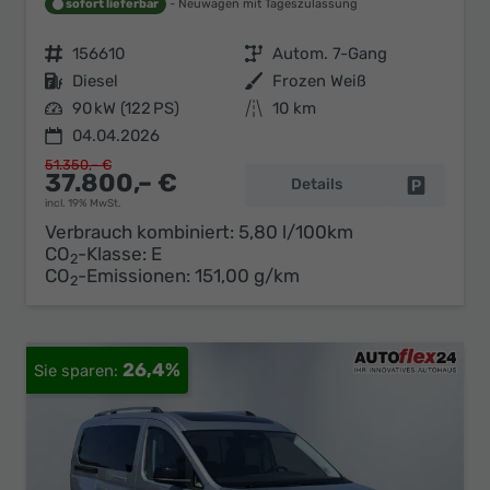
sofort lieferbar
Neuwagen mit Tageszulassung
Fahrzeugnr.
156610
Getriebe
Autom. 7-Gang
Kraftstoff
Diesel
Außenfarbe
Frozen Weiß
Leistung
90 kW (122 PS)
Kilometerstand
10 km
04.04.2026
51.350,– €
37.800,– €
Details
Fahrzeug 
incl. 19% MwSt.
Verbrauch kombiniert:
5,80 l/100km
CO
-Klasse:
E
2
CO
-Emissionen:
151,00 g/km
2
26,4%