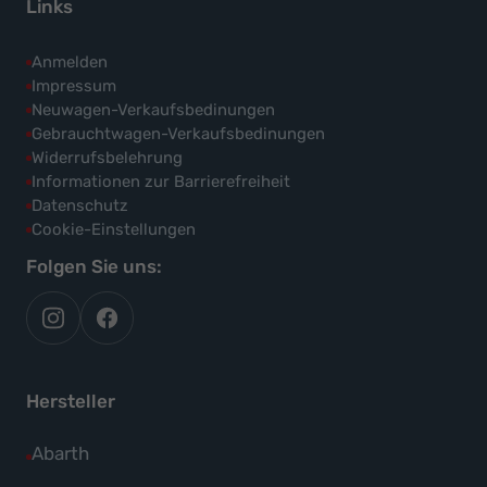
Links
Anmelden
Impressum
Neuwagen-Verkaufsbedinungen
Gebrauchtwagen-Verkaufsbedinungen
Widerrufsbelehrung
Informationen zur Barrierefreiheit
Datenschutz
Cookie-Einstellungen
Folgen Sie uns:
autoflex
autoflex24
auf
auf
instagram
facebook
Hersteller
Alle
Abarth
Fahrzeuge