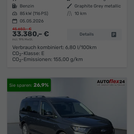
Kraftstoff
Benzin
Außenfarbe
Graphite Grey metallic
Leistung
85 kW (116 PS)
Kilometerstand
10 km
05.05.2026
45.650,– €
33.380,– €
Details
Fahrzeug 
incl. 19% MwSt.
Verbrauch kombiniert:
6,80 l/100km
CO
-Klasse:
E
2
CO
-Emissionen:
155,00 g/km
2
26,9%