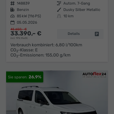
Fahrzeugnr.
148839
Getriebe
Autom. 7-Gang
Kraftstoff
Benzin
Außenfarbe
Dusky Silber Metallic
Leistung
85 kW (116 PS)
Kilometerstand
10 km
05.05.2026
45.650,– €
33.390,– €
Details
Fahrzeug 
incl. 19% MwSt.
Verbrauch kombiniert:
6,80 l/100km
CO
-Klasse:
E
2
CO
-Emissionen:
155,00 g/km
2
26,9%