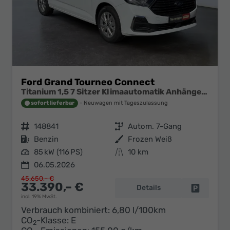
Ford Grand Tourneo Connect
Titanium 1,5 7 Sitzer Klimaautomatik Anhängerkupplung Sitzheizung Einparkhilfe Kamera 17 Zoll Leichtmetall ACC
sofort lieferbar
Neuwagen mit Tageszulassung
Fahrzeugnr.
148841
Getriebe
Autom. 7-Gang
Kraftstoff
Benzin
Außenfarbe
Frozen Weiß
Leistung
85 kW (116 PS)
Kilometerstand
10 km
06.05.2026
45.650,– €
33.390,– €
Details
Fahrzeug 
incl. 19% MwSt.
Verbrauch kombiniert:
6,80 l/100km
CO
-Klasse:
E
2