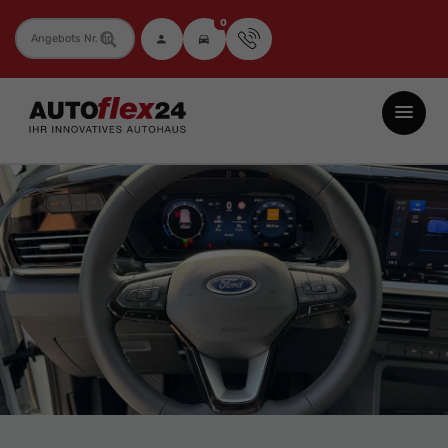
0
Fahrzeugnummer
Autoflex24
GmbH
-
EU-
Neuwagen
Jahreswagen
und
Gebrauchtwagen
zu
Top-
Preisen
-