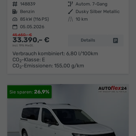
Fahrzeugnr.
148839
Getriebe
Autom. 7-Gang
Kraftstoff
Benzin
Außenfarbe
Dusky Silber Metallic
Leistung
85 kW (116 PS)
Kilometerstand
10 km
05.05.2026
45.650,– €
33.390,– €
Details
Fahrzeug 
incl. 19% MwSt.
Verbrauch kombiniert:
6,80 l/100km
CO
-Klasse:
E
2
CO
-Emissionen:
155,00 g/km
2
26,9%