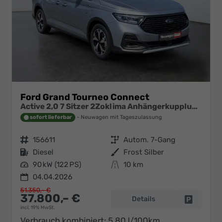
Ford Grand Tourneo Connect
Active 2,0 7 Sitzer 2Zoklima Anhängerkupplung Panoramadach AGR Sitze Sitzheizung Einparkhilfe Kamera 17 Zoll Leichtmetall ACC
sofort lieferbar
Neuwagen mit Tageszulassung
Fahrzeugnr.
156611
Getriebe
Autom. 7-Gang
Kraftstoff
Diesel
Außenfarbe
Frost Silber
Leistung
90 kW (122 PS)
Kilometerstand
10 km
04.04.2026
51.350,– €
37.800,– €
Details
Fahrzeug 
incl. 19% MwSt.
Verbrauch kombiniert:
5,80 l/100km