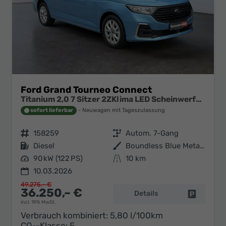
Ford Grand Tourneo Connect
Titanium 2,0 7 Sitzer 2ZKlima LED Scheinwerfer Anhängerkupplung Sitzheizung Einparkhilfe Kamera 17 Zoll Leichtmetall ACC
sofort lieferbar
Neuwagen mit Tageszulassung
Fahrzeugnr.
158259
Getriebe
Autom. 7-Gang
Kraftstoff
Diesel
Außenfarbe
Boundless Blue Metallic
Leistung
90 kW (122 PS)
Kilometerstand
10 km
10.03.2026
49.275,– €
36.250,– €
Details
Fahrzeug 
incl. 19% MwSt.
Verbrauch kombiniert:
5,80 l/100km
CO
-Klasse:
E