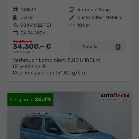
Fahrzeugnr.
148830
Getriebe
Autom. 7-Gang
Kraftstoff
Diesel
Außenfarbe
Dusky Silber Metallic
Leistung
90 kW (122 PS)
Kilometerstand
10 km
04.04.2026
46.275,– €
34.300,– €
Details
Fahrzeug 
incl. 19% MwSt.
Verbrauch kombiniert:
5,80 l/100km
CO
-Klasse:
E
2
CO
-Emissionen:
151,00 g/km
2
26,4%