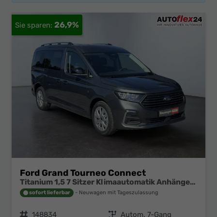
26,9%
Ford Grand Tourneo Connect
Titanium 1,5 7 Sitzer Klimaautomatik Anhängerkupplung Sitzheizung Einparkhilfe Kamera 17 Zoll Leichtmetall ACC
sofort lieferbar
Neuwagen mit Tageszulassung
Fahrzeugnr.
148834
Getriebe
Autom. 7-Gang