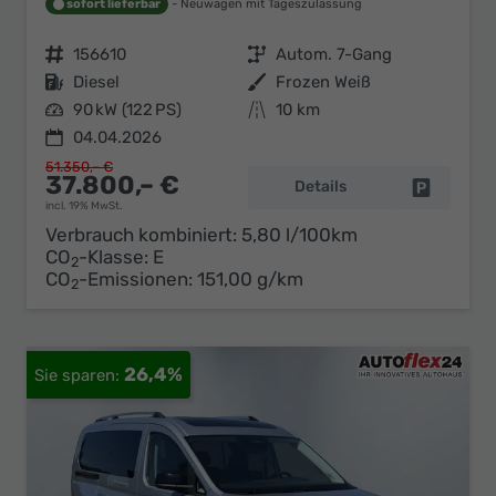
sofort lieferbar
Neuwagen mit Tageszulassung
Fahrzeugnr.
156610
Getriebe
Autom. 7-Gang
Kraftstoff
Diesel
Außenfarbe
Frozen Weiß
Leistung
90 kW (122 PS)
Kilometerstand
10 km
04.04.2026
51.350,– €
37.800,– €
Details
Fahrzeug 
incl. 19% MwSt.
Verbrauch kombiniert:
5,80 l/100km
CO
-Klasse:
E
2
CO
-Emissionen:
151,00 g/km
2
26,4%