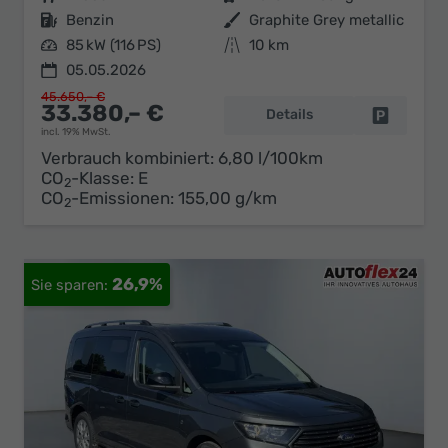
Kraftstoff
Benzin
Außenfarbe
Graphite Grey metallic
Leistung
85 kW (116 PS)
Kilometerstand
10 km
05.05.2026
45.650,– €
33.380,– €
Details
Fahrzeug 
incl. 19% MwSt.
Verbrauch kombiniert:
6,80 l/100km
CO
-Klasse:
E
2
CO
-Emissionen:
155,00 g/km
2
26,9%