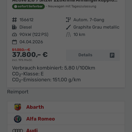
sofort lieferbar
Neuwagen mit Tageszulassung
Fahrzeugnr.
156612
Getriebe
Autom. 7-Gang
Kraftstoff
Diesel
Außenfarbe
Graphite Grau metallic
Leistung
90 kW (122 PS)
Kilometerstand
10 km
04.04.2026
51.350,– €
37.800,– €
Details
Fahrzeug 
incl. 19% MwSt.
Verbrauch kombiniert:
5,80 l/100km
CO
-Klasse:
E
2
CO
-Emissionen:
151,00 g/km
2
Reimport
Abarth
Alfa Romeo
Audi