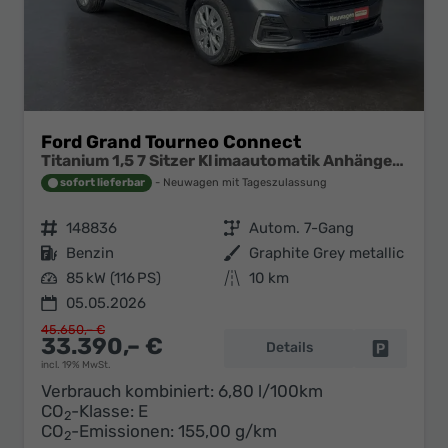
Ford Grand Tourneo Connect
Titanium 1,5 7 Sitzer Klimaautomatik Anhängerkupplung Sitzheizung Einparkhilfe Kamera 17 Zoll Leichtmetall ACC
sofort lieferbar
Neuwagen mit Tageszulassung
Fahrzeugnr.
148836
Getriebe
Autom. 7-Gang
Kraftstoff
Benzin
Außenfarbe
Graphite Grey metallic
Leistung
85 kW (116 PS)
Kilometerstand
10 km
05.05.2026
45.650,– €
33.390,– €
Details
Fahrzeug 
incl. 19% MwSt.
Verbrauch kombiniert:
6,80 l/100km
CO
-Klasse:
E
2
CO
-Emissionen:
155,00 g/km
2