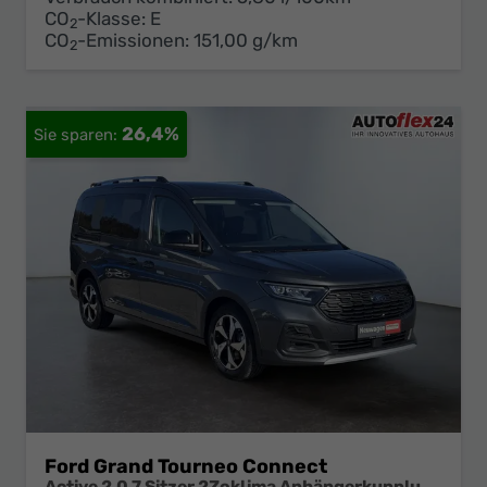
CO
-Klasse:
E
2
CO
-Emissionen:
151,00 g/km
2
26,4%
Ford Grand Tourneo Connect
Active 2,0 7 Sitzer 2Zoklima Anhängerkupplung Panoramadach AGR Sitze Sitzheizung Einparkhilfe Kamera 17 Zoll Leichtmetall ACC