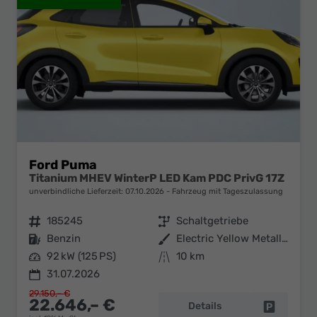
Ford Puma
Titanium MHEV WinterP LED Kam PDC PrivG 17Z
unverbindliche Lieferzeit:
07.10.2026
Fahrzeug mit Tageszulassung
Fahrzeugnr.
185245
Getriebe
Schaltgetriebe
Kraftstoff
Benzin
Außenfarbe
Electric Yellow Metallic
Leistung
92 kW (125 PS)
Kilometerstand
10 km
31.07.2026
29.150,– €
22.646,– €
Details
Fahrzeug 