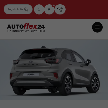
0
Fahrzeugnummer
Autoflex24
GmbH
-
EU-
Neuwagen
Jahreswagen
und
Gebrauchtwagen
zu
Top-
Preisen
-