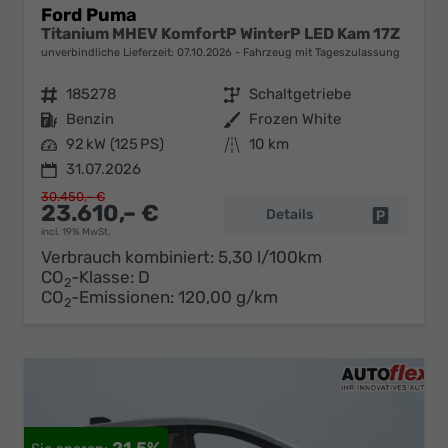
Ford Puma
Titanium MHEV KomfortP WinterP LED Kam 17Z
unverbindliche Lieferzeit:
07.10.2026
Fahrzeug mit Tageszulassung
Fahrzeugnr.
185278
Getriebe
Schaltgetriebe
Kraftstoff
Benzin
Außenfarbe
Frozen White
Leistung
92 kW (125 PS)
Kilometerstand
10 km
31.07.2026
30.450,– €
23.610,– €
Details
Fahrzeug 
incl. 19% MwSt.
Verbrauch kombiniert:
5,30 l/100km
CO
-Klasse:
D
2
CO
-Emissionen:
120,00 g/km
2