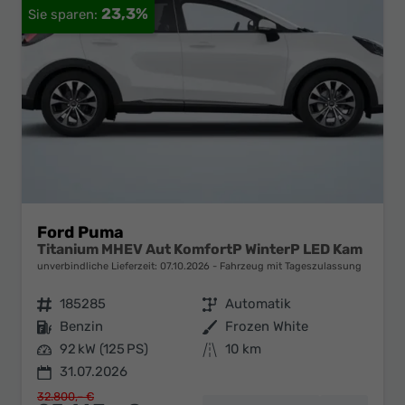
23,3%
Ford Puma
Titanium MHEV Aut KomfortP WinterP LED Kam
unverbindliche Lieferzeit:
07.10.2026
Fahrzeug mit Tageszulassung
Fahrzeugnr.
185285
Getriebe
Automatik
Kraftstoff
Benzin
Außenfarbe
Frozen White
Leistung
92 kW (125 PS)
Kilometerstand
10 km
31.07.2026
32.800,– €