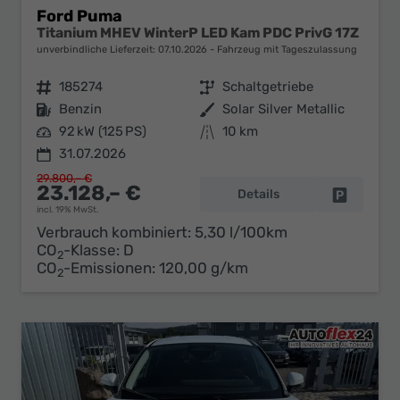
Ford Puma
Titanium MHEV WinterP LED Kam PDC PrivG 17Z
unverbindliche Lieferzeit:
07.10.2026
Fahrzeug mit Tageszulassung
Fahrzeugnr.
185274
Getriebe
Schaltgetriebe
Kraftstoff
Benzin
Außenfarbe
Solar Silver Metallic
Leistung
92 kW (125 PS)
Kilometerstand
10 km
31.07.2026
29.800,– €
23.128,– €
Details
Fahrzeug 
incl. 19% MwSt.
Verbrauch kombiniert:
5,30 l/100km
CO
-Klasse:
D
2
CO
-Emissionen:
120,00 g/km
2