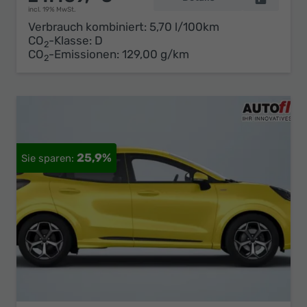
incl. 19% MwSt.
Verbrauch kombiniert:
5,70 l/100km
CO
-Klasse:
D
2
CO
-Emissionen:
129,00 g/km
2
25,9%