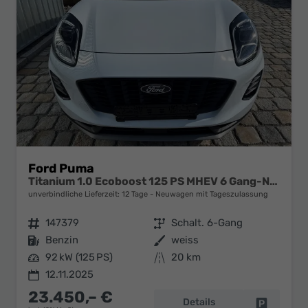
Ford Puma
Titanium 1.0 Ecoboost 125 PS MHEV 6 Gang-Navi-Rückfahrkamera-17" Alu-Winterpaket-Sofort
unverbindliche Lieferzeit:
12 Tage
Neuwagen mit Tageszulassung
Fahrzeugnr.
147379
Getriebe
Schalt. 6-Gang
Kraftstoff
Benzin
Außenfarbe
weiss
Leistung
92 kW (125 PS)
Kilometerstand
20 km
12.11.2025
23.450,– €
Details
Fahrzeug 