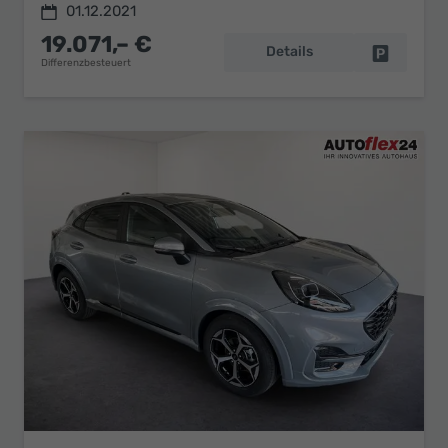
01.12.2021
19.071,– €
Details
Fahrzeug 
Differenzbesteuert