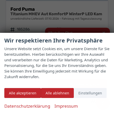
Ford Puma
Titanium MHEV Aut KomfortP WinterP LED Kam
unverbindliche Lieferzeit:
07.10.2026
Fahrzeug mit Tageszulassung
Fahrzeugnr.
185286
Getriebe
Automatik
×
WhatsApp Chat
Kraftstoff
Benzin
Außenfarbe
Cactus Grey
Wir respektieren Ihre Privatsphäre
Leistung
92 kW (125 PS)
Kilometerstand
10 km
Hallo,
Unsere Website setzt Cookies ein, um unsere Dienste für Sie
31.07.2026
bereitzustellen. Hierbei berücksichtigen wir Ihre Auswahl
ich interessiere mich für das oben
33.150,– €
25.452,– €
genannte Fahrzeug und freue mich
und verarbeiten nur die Daten für Marketing, Analytics und
Details
Fahrzeug 
über Eure Kontaktaufnahme.
incl. 19% MwSt.
Personalisierung, für die Sie uns Ihr Einverständnis geben.
Verbrauch kombiniert:
5,70 l/100km
Sie können Ihre Einwilligung jederzeit mit Wirkung für die
Viele Grüße
CO
-Klasse:
D
Zukunft widerrufen.
2
CO
-Emissionen:
129,00 g/km
2
Jetzt per WhatsApp schreiben
Alle akzeptieren
Alle ablehnen
Einstellungen
✆
Datenschutzerklärung
Impressum