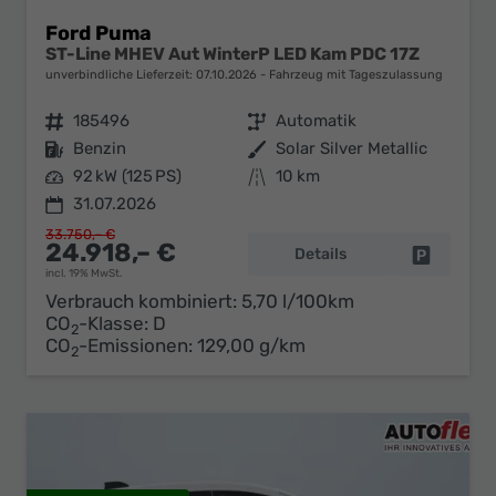
Ford Puma
ST-Line MHEV Aut WinterP LED Kam PDC 17Z
unverbindliche Lieferzeit:
07.10.2026
Fahrzeug mit Tageszulassung
Fahrzeugnr.
185496
Getriebe
Automatik
Kraftstoff
Benzin
Außenfarbe
Solar Silver Metallic
Leistung
92 kW (125 PS)
Kilometerstand
10 km
31.07.2026
33.750,– €
24.918,– €
Details
Fahrzeug 
incl. 19% MwSt.
Verbrauch kombiniert:
5,70 l/100km
CO
-Klasse:
D
2
CO
-Emissionen:
129,00 g/km
2