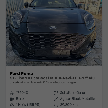
Ford Puma
ST-Line 1.0 EcoBoost MHEV-Navi-LED-17" Alu-Klima-Winterpaket-sofort
unverbindliche Lieferzeit:
12 Tage
Gebrauchtwagen
Fahrzeugnr.
179043
Getriebe
Schalt. 6-Gang
Kraftstoff
Benzin
Außenfarbe
Agate-Black Metallic
Leistung
114 kW (155 PS)
Kilometerstand
29.800 km