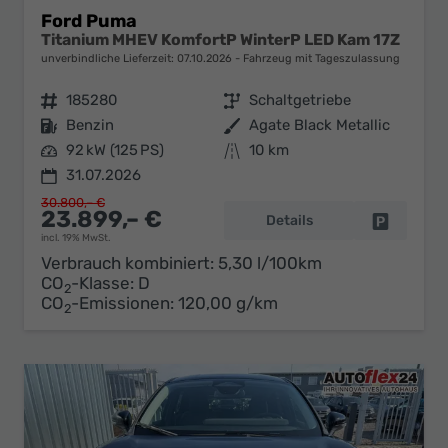
Ford Puma
Titanium MHEV KomfortP WinterP LED Kam 17Z
unverbindliche Lieferzeit:
07.10.2026
Fahrzeug mit Tageszulassung
Fahrzeugnr.
185280
Getriebe
Schaltgetriebe
Kraftstoff
Benzin
Außenfarbe
Agate Black Metallic
Leistung
92 kW (125 PS)
Kilometerstand
10 km
31.07.2026
30.800,– €
23.899,– €
Details
Fahrzeug 
incl. 19% MwSt.
Verbrauch kombiniert:
5,30 l/100km
CO
-Klasse:
D
2
CO
-Emissionen:
120,00 g/km
2