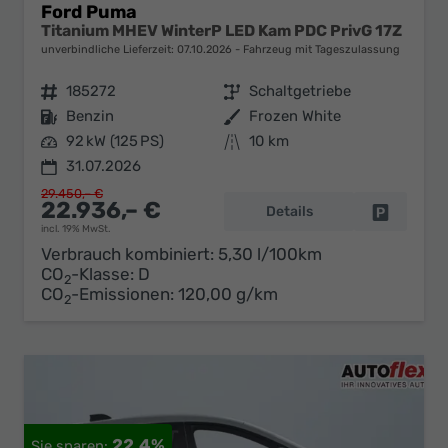
Ford Puma
Titanium MHEV WinterP LED Kam PDC PrivG 17Z
unverbindliche Lieferzeit:
07.10.2026
Fahrzeug mit Tageszulassung
Fahrzeugnr.
185272
Getriebe
Schaltgetriebe
Kraftstoff
Benzin
Außenfarbe
Frozen White
Leistung
92 kW (125 PS)
Kilometerstand
10 km
31.07.2026
29.450,– €
22.936,– €
Details
Fahrzeug 
incl. 19% MwSt.
Verbrauch kombiniert:
5,30 l/100km
CO
-Klasse:
D
2
CO
-Emissionen:
120,00 g/km
2
22,4%