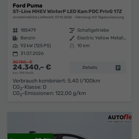
Ford Puma
ST-Line MHEV WinterP LED Kam PDC PrivG 17Z
unverbindliche Lieferzeit:
07.10.2026
Fahrzeug mit Tageszulassung
Fahrzeugnr.
185479
Getriebe
Schaltgetriebe
Kraftstoff
Benzin
Außenfarbe
Electric Yellow Metallic
Leistung
92 kW (125 PS)
Kilometerstand
10 km
31.07.2026
30.750,– €
24.340,– €
Details
Fahrzeug 
incl. 19% MwSt.
Verbrauch kombiniert:
5,40 l/100km
CO
-Klasse:
D
2
CO
-Emissionen:
122,00 g/km
2