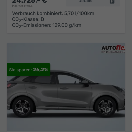
24.725,– €
Details
Fahrzeug 
incl. 19% MwSt.
Verbrauch kombiniert:
5,70 l/100km
CO
-Klasse:
D
2
CO
-Emissionen:
129,00 g/km
2
26,2%