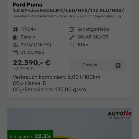
Ford Puma
1.0 ST-Line FACELIFT/LED/RFK/17Z ALU/NAV/
unverbindliche Lieferzeit:
12 Tage
Neuwagen mit Tageszulassung
Fahrzeugnr.
179044
Getriebe
Schaltgetriebe
Kraftstoff
Benzin
Außenfarbe
SOLAR SILVER
Leistung
92 kW (125 PS)
Kilometerstand
10 km
01.02.2025
22.390,– €
Details
Fahrzeug 
incl. 19% MwSt.
Verbrauch kombiniert:
6,00 l/100km
CO
-Klasse:
D
2
CO
-Emissionen:
135,00 g/km
2
22,3%