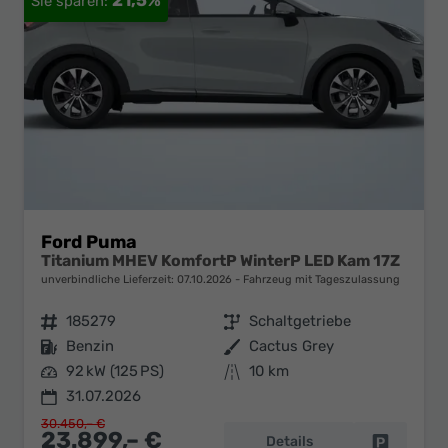
21,5%
Ford Puma
Titanium MHEV KomfortP WinterP LED Kam 17Z
unverbindliche Lieferzeit:
07.10.2026
Fahrzeug mit Tageszulassung
Fahrzeugnr.
185279
Getriebe
Schaltgetriebe
Kraftstoff
Benzin
Außenfarbe
Cactus Grey
Leistung
92 kW (125 PS)
Kilometerstand
10 km
31.07.2026
30.450,– €
23.899,– €
Details
Fahrzeug 