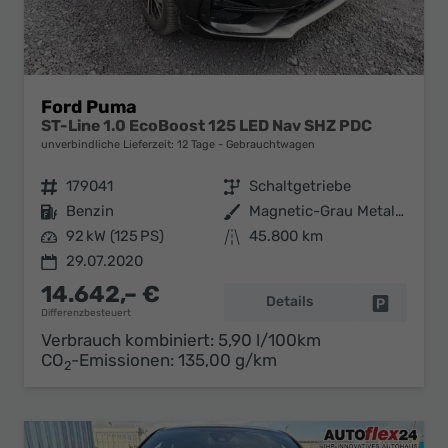
Ford Puma
ST-Line 1.0 EcoBoost 125 LED Nav SHZ PDC
unverbindliche Lieferzeit:
12 Tage
Gebrauchtwagen
Fahrzeugnr.
179041
Getriebe
Schaltgetriebe
Kraftstoff
Benzin
Außenfarbe
Magnetic-Grau Metallic
Leistung
92 kW (125 PS)
Kilometerstand
45.800 km
29.07.2020
14.642,– €
Details
Fahrzeug 
Differenzbesteuert
Verbrauch kombiniert:
5,90 l/100km
CO
-Emissionen:
135,00 g/km
2