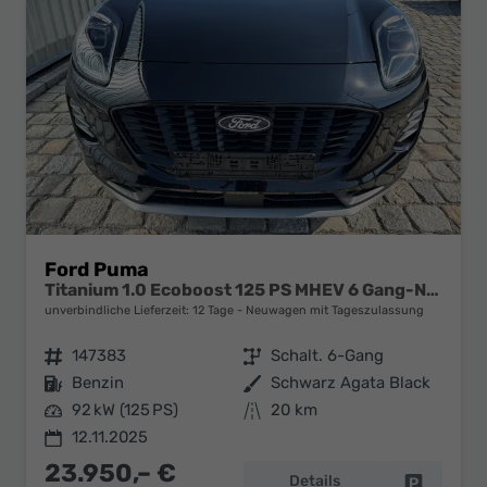
Ford Puma
Titanium 1.0 Ecoboost 125 PS MHEV 6 Gang-Navi-Rückfahrkamera-17" Alu-Winterpaket-Sofort
unverbindliche Lieferzeit:
12 Tage
Neuwagen mit Tageszulassung
Fahrzeugnr.
147383
Getriebe
Schalt. 6-Gang
Kraftstoff
Benzin
Außenfarbe
Schwarz Agata Black
Leistung
92 kW (125 PS)
Kilometerstand
20 km
12.11.2025
23.950,– €
Details
Fahrzeug 