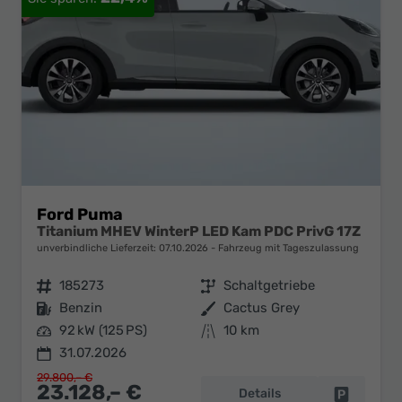
Ford Puma
Titanium MHEV WinterP LED Kam PDC PrivG 17Z
unverbindliche Lieferzeit:
07.10.2026
Fahrzeug mit Tageszulassung
Fahrzeugnr.
185273
Getriebe
Schaltgetriebe
Kraftstoff
Benzin
Außenfarbe
Cactus Grey
Leistung
92 kW (125 PS)
Kilometerstand
10 km
31.07.2026
29.800,– €
23.128,– €
Details
Fahrzeug 