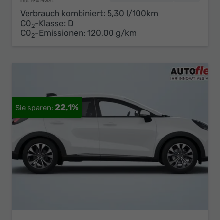
incl. 19% MwSt.
Verbrauch kombiniert:
5,30 l/100km
CO
-Klasse:
D
2
CO
-Emissionen:
120,00 g/km
2
22,1%