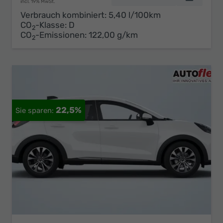
incl. 19% MwSt.
Verbrauch kombiniert:
5,40 l/100km
CO
-Klasse:
D
2
CO
-Emissionen:
122,00 g/km
2
22,5%