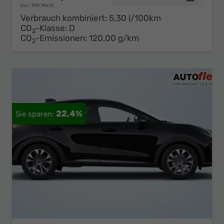
incl. 19% MwSt.
Verbrauch kombiniert:
5,30 l/100km
CO
-Klasse:
D
2
CO
-Emissionen:
120,00 g/km
2
22,4%