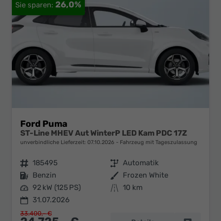
26,0%
Ford Puma
ST-Line MHEV Aut WinterP LED Kam PDC 17Z
unverbindliche Lieferzeit:
07.10.2026
Fahrzeug mit Tageszulassung
Fahrzeugnr.
185495
Getriebe
Automatik
Kraftstoff
Benzin
Außenfarbe
Frozen White
Leistung
92 kW (125 PS)
Kilometerstand
10 km
31.07.2026
33.400,– €