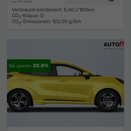
incl. 19% MwSt.
Verbrauch kombiniert:
5,40 l/100km
CO
-Klasse:
D
2
CO
-Emissionen:
122,00 g/km
2
20,8%