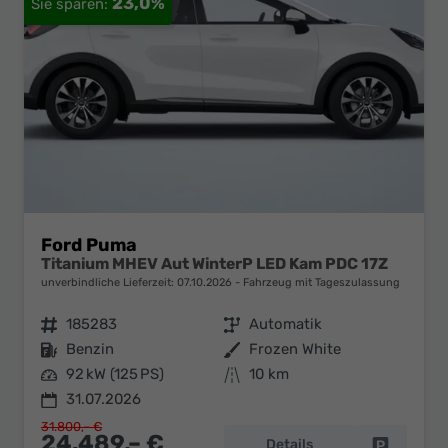
23,0%
Ford Puma
Titanium MHEV Aut WinterP LED Kam PDC 17Z
unverbindliche Lieferzeit:
07.10.2026
Fahrzeug mit Tageszulassung
Fahrzeugnr.
185283
Getriebe
Automatik
Kraftstoff
Benzin
Außenfarbe
Frozen White
Leistung
92 kW (125 PS)
Kilometerstand
10 km
31.07.2026
31.800,– €
24.489,– €
Details
Fahrzeug 