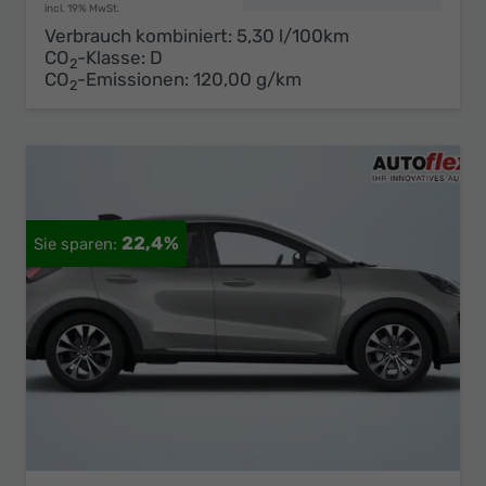
incl. 19% MwSt.
Verbrauch kombiniert:
5,30 l/100km
CO
-Klasse:
D
2
CO
-Emissionen:
120,00 g/km
2
22,4%