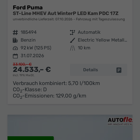
Ford Puma
ST-Line MHEV Aut WinterP LED Kam PDC 17Z
unverbindliche Lieferzeit:
07.10.2026
Fahrzeug mit Tageszulassung
Fahrzeugnr.
185494
Getriebe
Automatik
Kraftstoff
Benzin
Außenfarbe
Electric Yellow Metallic
Leistung
92 kW (125 PS)
Kilometerstand
10 km
31.07.2026
33.100,– €
24.533,– €
Details
Fahrzeug 
incl. 19% MwSt.
Verbrauch kombiniert:
5,70 l/100km
CO
-Klasse:
D
2
CO
-Emissionen:
129,00 g/km
2