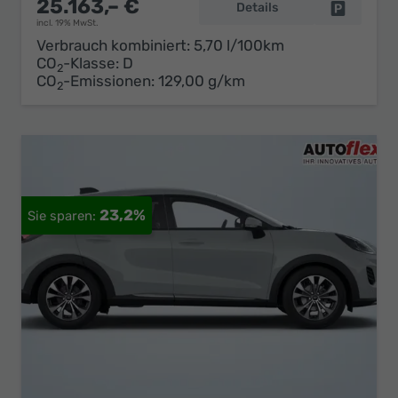
25.163,– €
Details
Fahrzeug 
incl. 19% MwSt.
Verbrauch kombiniert:
5,70 l/100km
CO
-Klasse:
D
2
CO
-Emissionen:
129,00 g/km
2
23,2%