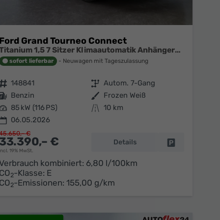
Ford Grand Tourneo Connect
Titanium 1,5 7 Sitzer Klimaautomatik Anhängerkupplung Sitzheizung Einparkhilfe Kamera 17 Zoll Leichtmetall ACC
sofort lieferbar
Neuwagen mit Tageszulassung
Fahrzeugnr.
148841
Getriebe
Autom. 7-Gang
Kraftstoff
Benzin
Außenfarbe
Frozen Weiß
Leistung
85 kW (116 PS)
Kilometerstand
10 km
06.05.2026
45.650,– €
33.390,– €
Details
en
Fahrzeug parke
incl. 19% MwSt.
Verbrauch kombiniert:
6,80 l/100km
CO
-Klasse:
E
2
CO
-Emissionen:
155,00 g/km
2