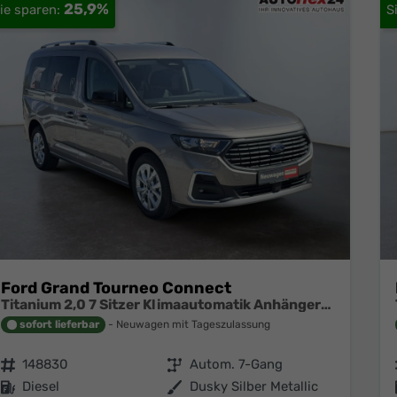
25,9%
Ford Grand Tourneo Connect
Titanium 2,0 7 Sitzer Klimaautomatik Anhängerkupplung Sitzheizung Einparkhilfe Kamera 17 Zoll Leichtmetall ACC
sofort lieferbar
Neuwagen mit Tageszulassung
Fahrzeugnr.
148830
Getriebe
Autom. 7-Gang
Kraftstoff
Diesel
Außenfarbe
Dusky Silber Metallic