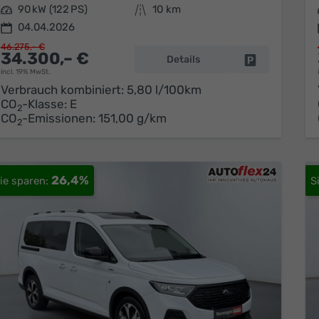
Leistung
90 kW (122 PS)
Kilometerstand
10 km
04.04.2026
46.275,– €
34.300,– €
Details
Fahrzeug park
incl. 19% MwSt.
Verbrauch kombiniert:
5,80 l/100km
CO
-Klasse:
E
2
CO
-Emissionen:
151,00 g/km
2
26,4%