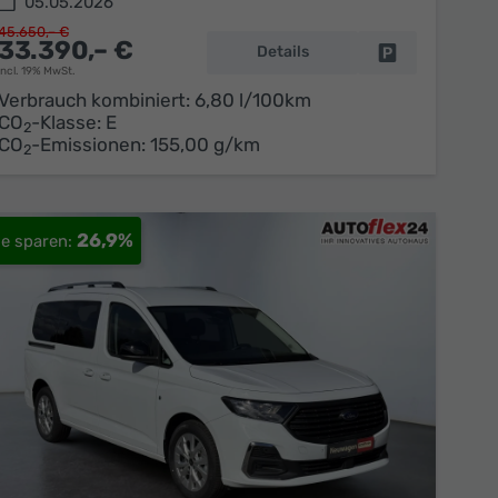
05.05.2026
45.650,– €
33.390,– €
Details
en
Fahrzeug parke
incl. 19% MwSt.
Verbrauch kombiniert:
6,80 l/100km
CO
-Klasse:
E
2
CO
-Emissionen:
155,00 g/km
2
26,9%