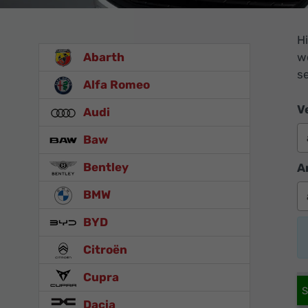
Hi
Abarth
w
s
Alfa Romeo
V
Audi
Baw
Bentley
A
BMW
BYD
Citroën
Cupra
Dacia