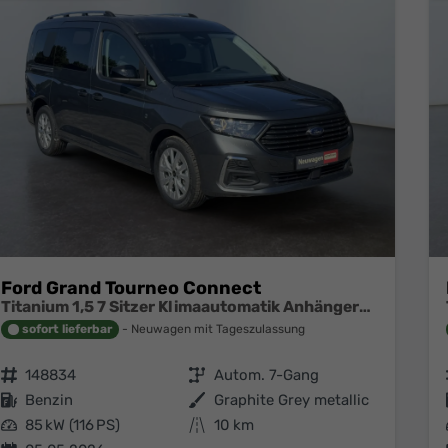
Ford Grand Tourneo Connect
Titanium 1,5 7 Sitzer Klimaautomatik Anhängerkupplung Sitzheizung Einparkhilfe Kamera 17 Zoll Leichtmetall ACC
sofort lieferbar
Neuwagen mit Tageszulassung
Fahrzeugnr.
148834
Getriebe
Autom. 7-Gang
Kraftstoff
Benzin
Außenfarbe
Graphite Grey metallic
Leistung
85 kW (116 PS)
Kilometerstand
10 km