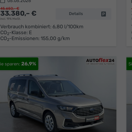
05.05.2026
45.650,– €
33.380,– €
Details
Fahrzeug park
incl. 19% MwSt.
Verbrauch kombiniert:
6,80 l/100km
CO
-Klasse:
E
2
CO
-Emissionen:
155,00 g/km
2
26,9%