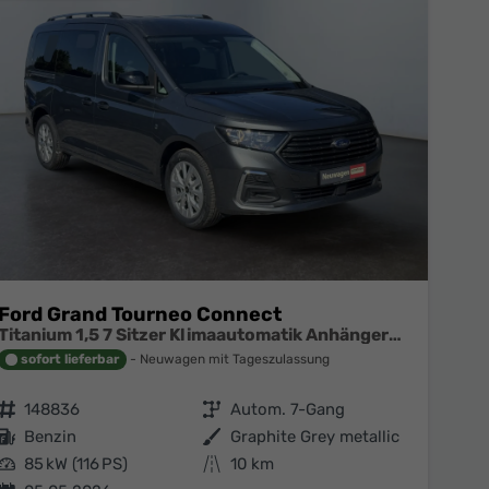
Ford Grand Tourneo Connect
Titanium 1,5 7 Sitzer Klimaautomatik Anhängerkupplung Sitzheizung Einparkhilfe Kamera 17 Zoll Leichtmetall ACC
sofort lieferbar
Neuwagen mit Tageszulassung
Fahrzeugnr.
148836
Getriebe
Autom. 7-Gang
Kraftstoff
Benzin
Außenfarbe
Graphite Grey metallic
Leistung
85 kW (116 PS)
Kilometerstand
10 km