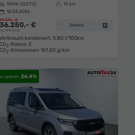
Leistung
90 kW (122 PS)
Kilometerstand
10 km
10.03.2026
49.275,– €
36.250,– €
Details
en
Fahrzeug parke
incl. 19% MwSt.
Verbrauch kombiniert:
5,80 l/100km
CO
-Klasse:
E
2
CO
-Emissionen:
151,00 g/km
2
26,4%