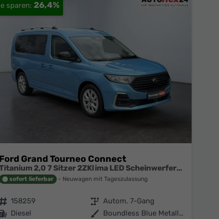
26,4%
Ford Grand Tourneo Connect
Titanium 2,0 7 Sitzer 2ZKlima LED Scheinwerfer Anhängerkupplung Sitzheizung Einparkhilfe Kamera 17 Zoll Leichtmetall ACC
sofort lieferbar
Neuwagen mit Tageszulassung
Fahrzeugnr.
158259
Getriebe
Autom. 7-Gang
Kraftstoff
Diesel
Außenfarbe
Boundless Blue Metallic