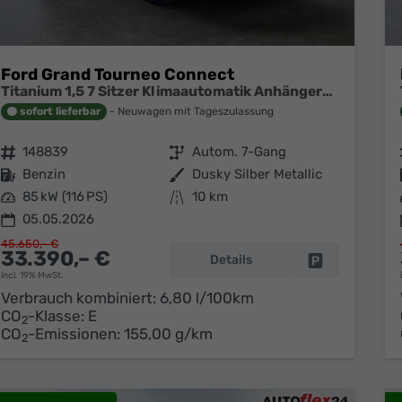
Ford Grand Tourneo Connect
Titanium 1,5 7 Sitzer Klimaautomatik Anhängerkupplung Sitzheizung Einparkhilfe Kamera 17 Zoll Leichtmetall ACC
sofort lieferbar
Neuwagen mit Tageszulassung
Fahrzeugnr.
148839
Getriebe
Autom. 7-Gang
Kraftstoff
Benzin
Außenfarbe
Dusky Silber Metallic
Leistung
85 kW (116 PS)
Kilometerstand
10 km
05.05.2026
45.650,– €
33.390,– €
Details
Fahrzeug park
incl. 19% MwSt.
Verbrauch kombiniert:
6,80 l/100km
CO
-Klasse:
E
2
CO
-Emissionen:
155,00 g/km
2