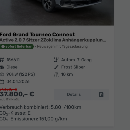
Ford Grand Tourneo Connect
Active 2,0 7 Sitzer 2Zoklima Anhängerkupplung Panoramadach AGR Sitze Sitzheizung Einparkhilfe Kamera 17 Zoll Leichtmetall ACC
sofort lieferbar
Neuwagen mit Tageszulassung
Fahrzeugnr.
156611
Getriebe
Autom. 7-Gang
Kraftstoff
Diesel
Außenfarbe
Frost Silber
Leistung
90 kW (122 PS)
Kilometerstand
10 km
04.04.2026
51.350,– €
37.800,– €
Details
en
Fahrzeug parke
incl. 19% MwSt.
Verbrauch kombiniert:
5,80 l/100km
CO
-Klasse:
E
2
CO
-Emissionen:
151,00 g/km
2