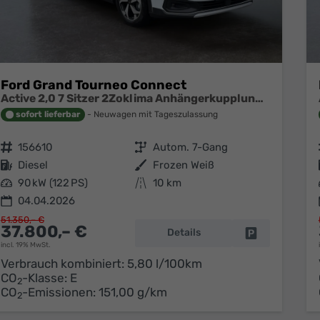
Ford Grand Tourneo Connect
Active 2,0 7 Sitzer 2Zoklima Anhängerkupplung Panoramadach AGR Sitze Sitzheizung Einparkhilfe Kamera 17 Zoll Leichtmetall ACC
sofort lieferbar
Neuwagen mit Tageszulassung
Fahrzeugnr.
156610
Getriebe
Autom. 7-Gang
Kraftstoff
Diesel
Außenfarbe
Frozen Weiß
Leistung
90 kW (122 PS)
Kilometerstand
10 km
04.04.2026
51.350,– €
37.800,– €
Details
Fahrzeug park
incl. 19% MwSt.
Verbrauch kombiniert:
5,80 l/100km
CO
-Klasse:
E
2
CO
-Emissionen:
151,00 g/km
2