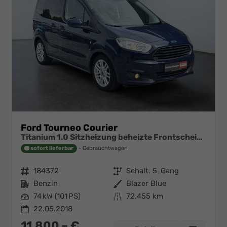
Ford Tourneo Courier
Titanium 1.0 Sitzheizung beheizte Frontscheibe 2ZonenKlima
sofort lieferbar
Gebrauchtwagen
Fahrzeugnr.
184372
Getriebe
Schalt. 5-Gang
Kraftstoff
Benzin
Außenfarbe
Blazer Blue
Leistung
74 kW (101 PS)
Kilometerstand
72.455 km
22.05.2018
11.800,– €