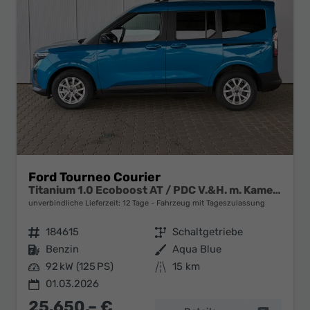
Ford Tourneo Courier
Titanium 1.0 Ecoboost AT / PDC V.&H. m. Kamera Privacy 5-Jahre Garantie Alu 16"
unverbindliche Lieferzeit:
12 Tage
Fahrzeug mit Tageszulassung
Fahrzeugnr.
184615
Getriebe
Schaltgetriebe
Kraftstoff
Benzin
Außenfarbe
Aqua Blue
Leistung
92 kW (125 PS)
Kilometerstand
15 km
01.03.2026
25.650,– €