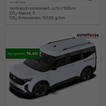
incl. 19% MwSt.
Verbrauch kombiniert:
6,70 l/100km
CO
-Klasse:
E
2
CO
-Emissionen:
151,00 g/km
2
16,6%