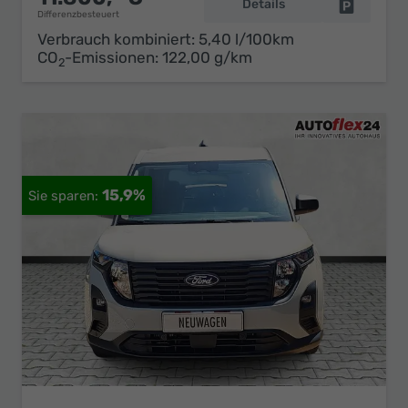
Details
Fahrzeug 
Differenzbesteuert
Verbrauch kombiniert:
5,40 l/100km
CO
-Emissionen:
122,00 g/km
2
15,9%