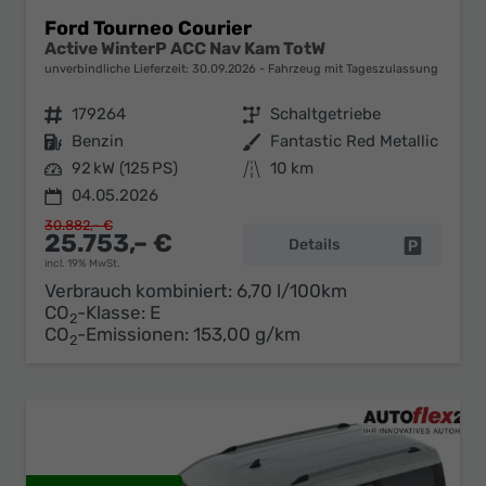
Ford Tourneo Courier
Active WinterP ACC Nav Kam TotW
unverbindliche Lieferzeit:
30.09.2026
Fahrzeug mit Tageszulassung
Fahrzeugnr.
179264
Getriebe
Schaltgetriebe
Kraftstoff
Benzin
Außenfarbe
Fantastic Red Metallic
Leistung
92 kW (125 PS)
Kilometerstand
10 km
04.05.2026
30.882,– €
25.753,– €
Details
Fahrzeug 
incl. 19% MwSt.
Verbrauch kombiniert:
6,70 l/100km
CO
-Klasse:
E
2
CO
-Emissionen:
153,00 g/km
2