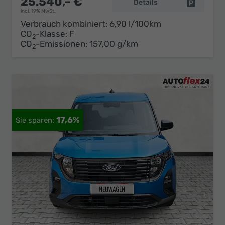
25.540,– €
Details
Fahrzeug 
incl. 19% MwSt.
Verbrauch kombiniert:
6,90 l/100km
CO
-Klasse:
F
2
CO
-Emissionen:
157,00 g/km
2
17,6%