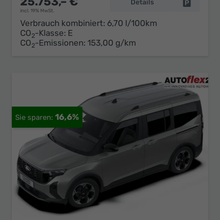
25.753,– €
Details
Fahrzeug 
incl. 19% MwSt.
Verbrauch kombiniert:
6,70 l/100km
CO
-Klasse:
E
2
CO
-Emissionen:
153,00 g/km
2
16,6%