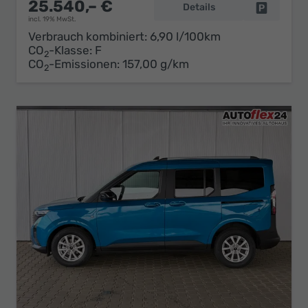
25.540,– €
Details
Fahrzeug 
incl. 19% MwSt.
Verbrauch kombiniert:
6,90 l/100km
CO
-Klasse:
F
2
CO
-Emissionen:
157,00 g/km
2