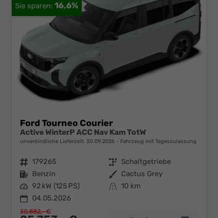
16,6%
Ford Tourneo Courier
Active WinterP ACC Nav Kam TotW
unverbindliche Lieferzeit:
30.09.2026
Fahrzeug mit Tageszulassung
Fahrzeugnr.
179265
Getriebe
Schaltgetriebe
Kraftstoff
Benzin
Außenfarbe
Cactus Grey
Leistung
92 kW (125 PS)
Kilometerstand
10 km
04.05.2026
30.882,– €