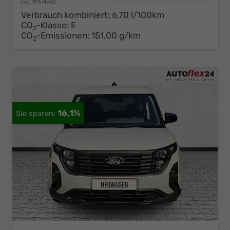
incl. 19% MwSt.
Verbrauch kombiniert:
6,70 l/100km
CO
-Klasse:
E
2
CO
-Emissionen:
151,00 g/km
2
16,1%