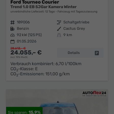
Ford Tourneo Courier
Trend 1.0 EB 5JGar Kamera Winter
unverbindliche Lieferzeit:
12 Tage
Fahrzeug mit Tageszulassung
Fahrzeugnr.
189006
Getriebe
Schaltgetriebe
Kraftstoff
Benzin
Außenfarbe
Cactus Grey
Leistung
92 kW (125 PS)
Kilometerstand
9 km
01.05.2026
28.613,– €
24.055,– €
Details
Fahrzeug 
incl. 19% MwSt.
Verbrauch kombiniert:
6,70 l/100km
CO
-Klasse:
E
2
CO
-Emissionen:
151,00 g/km
2
15,9%