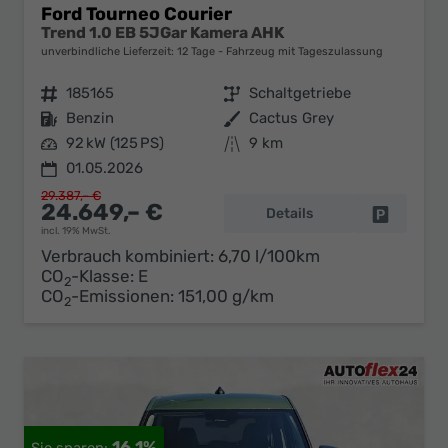
Ford Tourneo Courier
Trend 1.0 EB 5JGar Kamera AHK
unverbindliche Lieferzeit:
12 Tage
Fahrzeug mit Tageszulassung
Fahrzeugnr.
185165
Getriebe
Schaltgetriebe
Kraftstoff
Benzin
Außenfarbe
Cactus Grey
Leistung
92 kW (125 PS)
Kilometerstand
9 km
01.05.2026
29.387,– €
24.649,– €
Details
Fahrzeug 
incl. 19% MwSt.
Verbrauch kombiniert:
6,70 l/100km
CO
-Klasse:
E
2
CO
-Emissionen:
151,00 g/km
2
16,1%