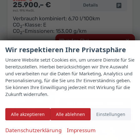
25.900,– €
Details
Fahrzeug 
incl. 19% MwSt.
Verbrauch kombiniert:
6,70 l/100km
CO
-Klasse:
E
2
CO
-Emissionen:
153,00 g/km
2
×
WhatsApp Chat
Wir respektieren Ihre Privatsphäre
Hallo,
Unsere Website setzt Cookies ein, um unsere Dienste für Sie
bereitzustellen. Hierbei berücksichtigen wir Ihre Auswahl
ich interessiere mich für das oben
genannte Fahrzeug und freue mich
und verarbeiten nur die Daten für Marketing, Analytics und
über Eure Kontaktaufnahme.
Personalisierung, für die Sie uns Ihr Einverständnis geben.
Sie können Ihre Einwilligung jederzeit mit Wirkung für die
Viele Grüße
Zukunft widerrufen.
Jetzt per WhatsApp schreiben
Alle akzeptieren
Alle ablehnen
Einstellungen
✆
Datenschutzerklärung
Impressum