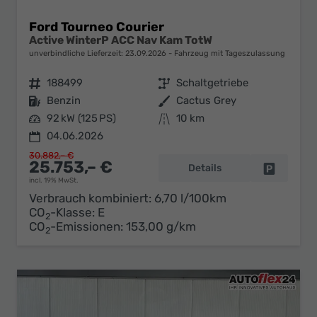
Ford Tourneo Courier
Active WinterP ACC Nav Kam TotW
unverbindliche Lieferzeit:
23.09.2026
Fahrzeug mit Tageszulassung
Fahrzeugnr.
188499
Getriebe
Schaltgetriebe
Kraftstoff
Benzin
Außenfarbe
Cactus Grey
Leistung
92 kW (125 PS)
Kilometerstand
10 km
04.06.2026
30.882,– €
25.753,– €
Details
Fahrzeug 
incl. 19% MwSt.
Verbrauch kombiniert:
6,70 l/100km
CO
-Klasse:
E
2
CO
-Emissionen:
153,00 g/km
2