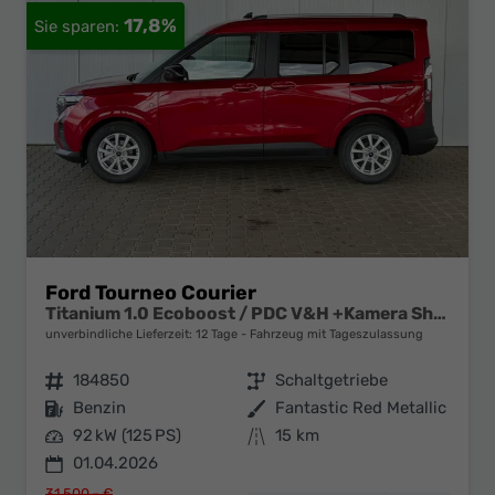
17,8%
Ford Tourneo Courier
Titanium 1.0 Ecoboost / PDC V&H +Kamera Shz vo AHK fest Alu 16"
unverbindliche Lieferzeit:
12 Tage
Fahrzeug mit Tageszulassung
Fahrzeugnr.
184850
Getriebe
Schaltgetriebe
Kraftstoff
Benzin
Außenfarbe
Fantastic Red Metallic
Leistung
92 kW (125 PS)
Kilometerstand
15 km
01.04.2026
31.500,– €