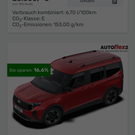
Details
Fahrzeug 
incl. 19% MwSt.
Verbrauch kombiniert:
6,70 l/100km
CO
-Klasse:
E
2
CO
-Emissionen:
153,00 g/km
2
16,6%