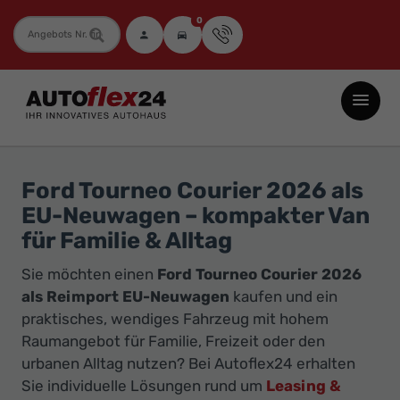
0
Fahrzeugnummer
Autoflex24
GmbH
-
EU-
Ford Tourneo Courier 2026 als
Neuwagen
EU-Neuwagen – kompakter Van
Jahreswagen
für Familie & Alltag
und
Sie möchten einen
Ford Tourneo Courier 2026
Gebrauchtwagen
als Reimport EU-Neuwagen
kaufen und ein
zu
praktisches, wendiges Fahrzeug mit hohem
Top-
Raumangebot für Familie, Freizeit oder den
Preisen
urbanen Alltag nutzen? Bei Autoflex24 erhalten
-
Sie individuelle Lösungen rund um
Leasing &