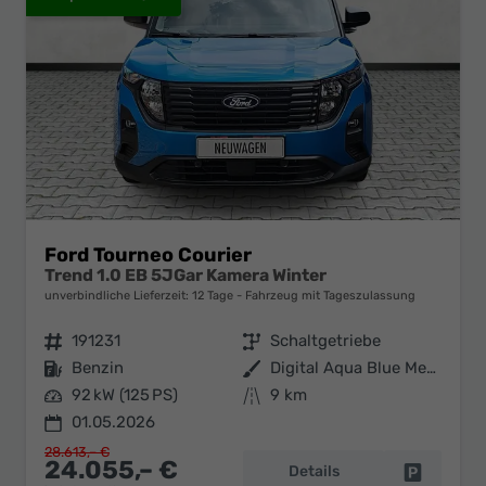
Ford Tourneo Courier
Trend 1.0 EB 5JGar Kamera Winter
unverbindliche Lieferzeit:
12 Tage
Fahrzeug mit Tageszulassung
Fahrzeugnr.
191231
Getriebe
Schaltgetriebe
Kraftstoff
Benzin
Außenfarbe
Digital Aqua Blue Metallic
Leistung
92 kW (125 PS)
Kilometerstand
9 km
01.05.2026
28.613,– €
24.055,– €
Details
Fahrzeug 