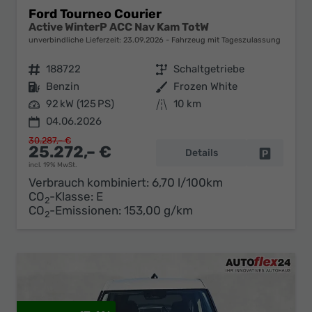
Ford Tourneo Courier
Active WinterP ACC Nav Kam TotW
unverbindliche Lieferzeit:
23.09.2026
Fahrzeug mit Tageszulassung
Fahrzeugnr.
188722
Getriebe
Schaltgetriebe
Kraftstoff
Benzin
Außenfarbe
Frozen White
Leistung
92 kW (125 PS)
Kilometerstand
10 km
04.06.2026
30.287,– €
25.272,– €
Details
Fahrzeug 
incl. 19% MwSt.
Verbrauch kombiniert:
6,70 l/100km
CO
-Klasse:
E
2
CO
-Emissionen:
153,00 g/km
2