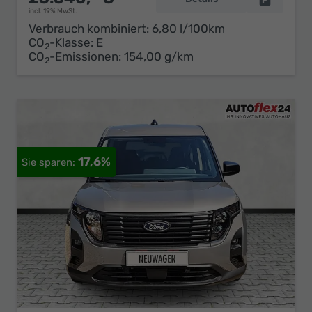
incl. 19% MwSt.
Verbrauch kombiniert:
6,80 l/100km
CO
-Klasse:
E
2
CO
-Emissionen:
154,00 g/km
2
17,6%