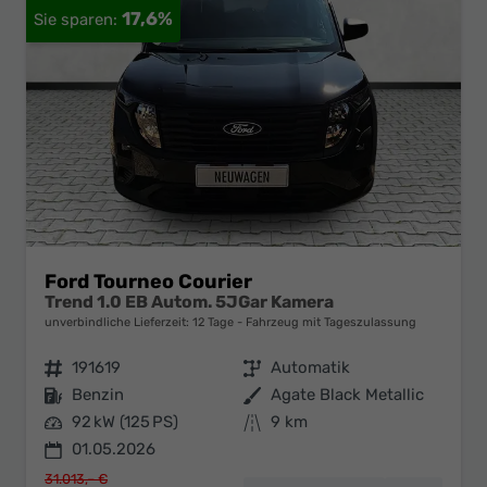
17,6%
Ford Tourneo Courier
Trend 1.0 EB Autom. 5JGar Kamera
unverbindliche Lieferzeit:
12 Tage
Fahrzeug mit Tageszulassung
Fahrzeugnr.
191619
Getriebe
Automatik
Kraftstoff
Benzin
Außenfarbe
Agate Black Metallic
Leistung
92 kW (125 PS)
Kilometerstand
9 km
01.05.2026
31.013,– €