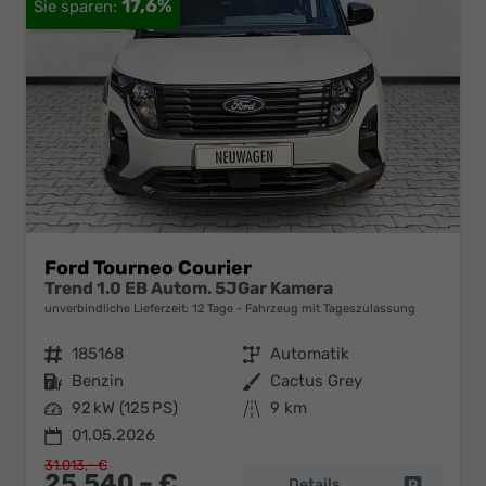
17,6%
Ford Tourneo Courier
Trend 1.0 EB Autom. 5JGar Kamera
unverbindliche Lieferzeit:
12 Tage
Fahrzeug mit Tageszulassung
Fahrzeugnr.
185168
Getriebe
Automatik
Kraftstoff
Benzin
Außenfarbe
Cactus Grey
Leistung
92 kW (125 PS)
Kilometerstand
9 km
01.05.2026
31.013,– €
25.540,– €
Details
Fahrzeug 