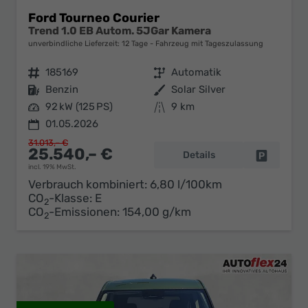
Ford Tourneo Courier
Trend 1.0 EB Autom. 5JGar Kamera
unverbindliche Lieferzeit:
12 Tage
Fahrzeug mit Tageszulassung
Fahrzeugnr.
185169
Getriebe
Automatik
Kraftstoff
Benzin
Außenfarbe
Solar Silver
Leistung
92 kW (125 PS)
Kilometerstand
9 km
01.05.2026
31.013,– €
25.540,– €
Details
Fahrzeug 
incl. 19% MwSt.
Verbrauch kombiniert:
6,80 l/100km
CO
-Klasse:
E
2
CO
-Emissionen:
154,00 g/km
2