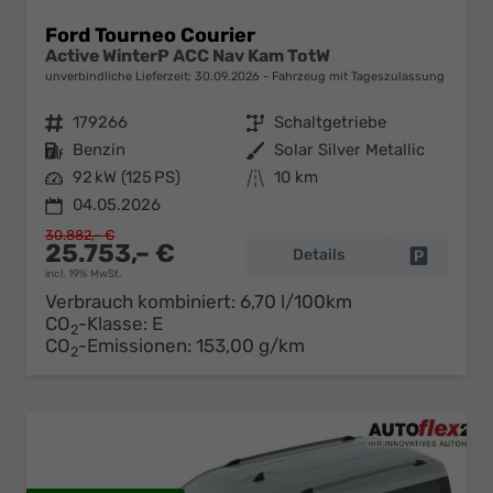
Ford Tourneo Courier
Active WinterP ACC Nav Kam TotW
unverbindliche Lieferzeit:
30.09.2026
Fahrzeug mit Tageszulassung
Fahrzeugnr.
179266
Getriebe
Schaltgetriebe
Kraftstoff
Benzin
Außenfarbe
Solar Silver Metallic
Leistung
92 kW (125 PS)
Kilometerstand
10 km
04.05.2026
30.882,– €
25.753,– €
Details
Fahrzeug 
incl. 19% MwSt.
Verbrauch kombiniert:
6,70 l/100km
CO
-Klasse:
E
2
CO
-Emissionen:
153,00 g/km
2