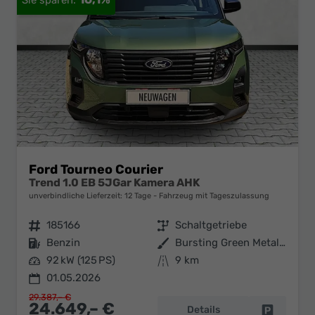
Ford Tourneo Courier
Trend 1.0 EB 5JGar Kamera AHK
unverbindliche Lieferzeit:
12 Tage
Fahrzeug mit Tageszulassung
Fahrzeugnr.
185166
Getriebe
Schaltgetriebe
Kraftstoff
Benzin
Außenfarbe
Bursting Green Metallic
Leistung
92 kW (125 PS)
Kilometerstand
9 km
01.05.2026
29.387,– €
24.649,– €
Details
Fahrzeug 