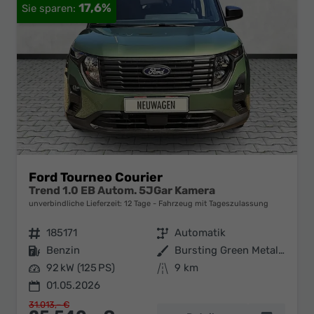
17,6%
Ford Tourneo Courier
Trend 1.0 EB Autom. 5JGar Kamera
unverbindliche Lieferzeit:
12 Tage
Fahrzeug mit Tageszulassung
Fahrzeugnr.
185171
Getriebe
Automatik
Kraftstoff
Benzin
Außenfarbe
Bursting Green Metallic
Leistung
92 kW (125 PS)
Kilometerstand
9 km
01.05.2026
31.013,– €