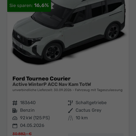
16,6%
Ford Tourneo Courier
Active WinterP ACC Nav Kam TotW
unverbindliche Lieferzeit:
30.09.2026
Fahrzeug mit Tageszulassung
Fahrzeugnr.
183640
Getriebe
Schaltgetriebe
Kraftstoff
Benzin
Außenfarbe
Cactus Grey
Leistung
92 kW (125 PS)
Kilometerstand
10 km
04.05.2026
30.882,– €