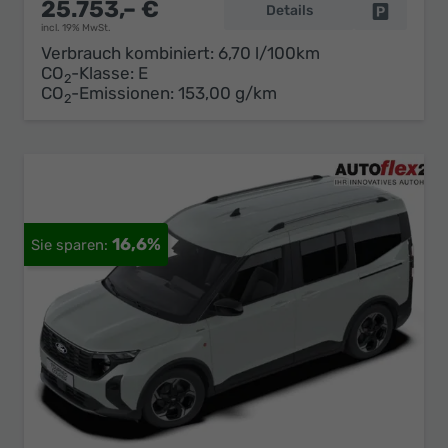
25.753,– €
Details
Fahrzeug 
incl. 19% MwSt.
Verbrauch kombiniert:
6,70 l/100km
CO
-Klasse:
E
2
CO
-Emissionen:
153,00 g/km
2
16,6%