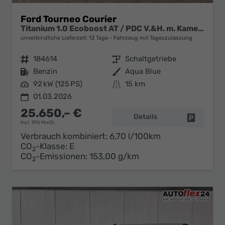
Ford Tourneo Courier
Titanium 1.0 Ecoboost AT / PDC V.&H. m. Kamera Privacy 5-Jahre Garantie Alu 16"
unverbindliche Lieferzeit:
12 Tage
Fahrzeug mit Tageszulassung
Fahrzeugnr.
184614
Getriebe
Schaltgetriebe
Kraftstoff
Benzin
Außenfarbe
Aqua Blue
Leistung
92 kW (125 PS)
Kilometerstand
15 km
01.03.2026
25.650,– €
Details
Fahrzeug 
incl. 19% MwSt.
Verbrauch kombiniert:
6,70 l/100km
CO
-Klasse:
E
2
CO
-Emissionen:
153,00 g/km
2