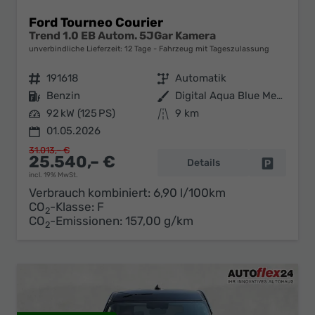
Ford Tourneo Courier
Trend 1.0 EB Autom. 5JGar Kamera
unverbindliche Lieferzeit:
12 Tage
Fahrzeug mit Tageszulassung
Fahrzeugnr.
191618
Getriebe
Automatik
Kraftstoff
Benzin
Außenfarbe
Digital Aqua Blue Metallic
Leistung
92 kW (125 PS)
Kilometerstand
9 km
01.05.2026
31.013,– €
25.540,– €
Details
Fahrzeug 
incl. 19% MwSt.
Verbrauch kombiniert:
6,90 l/100km
CO
-Klasse:
F
2
CO
-Emissionen:
157,00 g/km
2