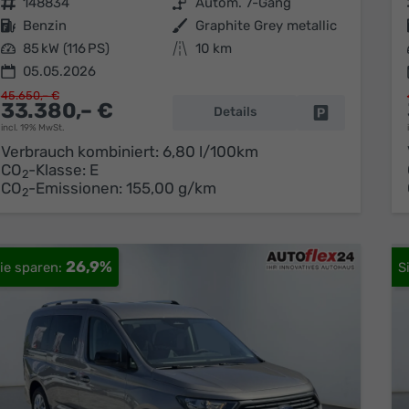
Fahrzeugnr.
148834
Getriebe
Autom. 7-Gang
Kraftstoff
Benzin
Außenfarbe
Graphite Grey metallic
Leistung
85 kW (116 PS)
Kilometerstand
10 km
05.05.2026
45.650,– €
33.380,– €
Details
Fahrzeug park
incl. 19% MwSt.
Verbrauch kombiniert:
6,80 l/100km
CO
-Klasse:
E
2
CO
-Emissionen:
155,00 g/km
2
26,9%