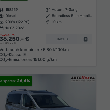
Fahrzeugnr.
158259
Getriebe
Autom. 7-Gang
Kraftstoff
Diesel
Außenfarbe
Boundless Blue Metallic
Leistung
90 kW (122 PS)
Kilometerstand
10 km
10.03.2026
49.275,– €
36.250,– €
Details
en
Fahrzeug parke
incl. 19% MwSt.
Verbrauch kombiniert:
5,80 l/100km
CO
-Klasse:
E
2
CO
-Emissionen:
151,00 g/km
2
26,4%