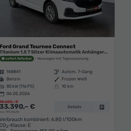
Ford Grand Tourneo Connect
Titanium 1,5 7 Sitzer Klimaautomatik Anhängerkupplung Sitzheizung Einparkhilfe Kamera 17 Zoll Leichtmetall ACC
sofort lieferbar
Neuwagen mit Tageszulassung
Fahrzeugnr.
148841
Getriebe
Autom. 7-Gang
Kraftstoff
Benzin
Außenfarbe
Frozen Weiß
Leistung
85 kW (116 PS)
Kilometerstand
10 km
06.05.2026
45.650,– €
33.390,– €
Details
en
Fahrzeug parke
incl. 19% MwSt.
Verbrauch kombiniert:
6,80 l/100km
CO
-Klasse:
E
2