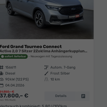
Ford Grand Tourneo Connect
Active 2,0 7 Sitzer 2Zoklima Anhängerkupplung Panoramadach AGR Sitze Sitzheizung Einparkhilfe Kamera 17 Zoll Leichtmetall ACC
sofort lieferbar
Neuwagen mit Tageszulassung
Fahrzeugnr.
156611
Getriebe
Autom. 7-Gang
Kraftstoff
Diesel
Außenfarbe
Frost Silber
Leistung
90 kW (122 PS)
Kilometerstand
10 km
04.04.2026
51.350,– €
37.800,– €
Details
en
Fahrzeug parke
incl. 19% MwSt.
Verbrauch kombiniert:
5,80 l/100km