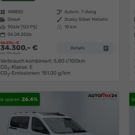
Fahrzeugnr.
148830
Getriebe
Autom. 7-Gang
Kraftstoff
Diesel
Außenfarbe
Dusky Silber Metallic
Leistung
90 kW (122 PS)
Kilometerstand
10 km
04.04.2026
46.275,– €
34.300,– €
Details
Fahrzeug park
incl. 19% MwSt.
Verbrauch kombiniert:
5,80 l/100km
CO
-Klasse:
E
2
CO
-Emissionen:
151,00 g/km
2
26,4%