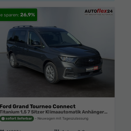
26,9%
Ford Grand Tourneo Connect
Titanium 1,5 7 Sitzer Klimaautomatik Anhängerkupplung Sitzheizung Einparkhilfe Kamera 17 Zoll Leichtmetall ACC
sofort lieferbar
Neuwagen mit Tageszulassung