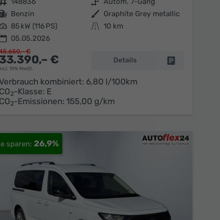
Fahrzeugnr.
148836
Getriebe
Autom. 7-Gang
Kraftstoff
Benzin
Außenfarbe
Graphite Grey metallic
Leistung
85 kW (116 PS)
Kilometerstand
10 km
05.05.2026
45.650,– €
33.390,– €
Details
en
Fahrzeug parke
incl. 19% MwSt.
Verbrauch kombiniert:
6,80 l/100km
CO
-Klasse:
E
2
CO
-Emissionen:
155,00 g/km
2
26,9%