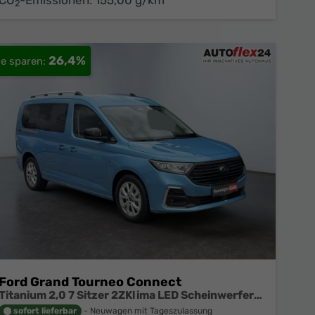
CO
-Emissionen:
155,00 g/km
2
26,4%
Ford Grand Tourneo Connect
Titanium 2,0 7 Sitzer 2ZKlima LED Scheinwerfer Anhängerkupplung Sitzheizung Einparkhilfe Kamera 17 Zoll Leichtmetall ACC
sofort lieferbar
Neuwagen mit Tageszulassung