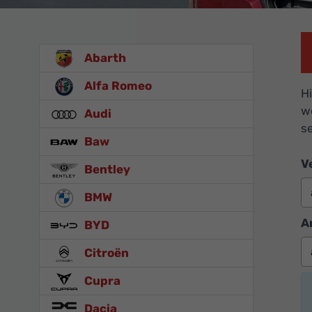
Abarth
Alfa Romeo
Hi
w
Audi
s
Baw
V
Bentley
BMW
A
BYD
Citroën
Cupra
Dacia