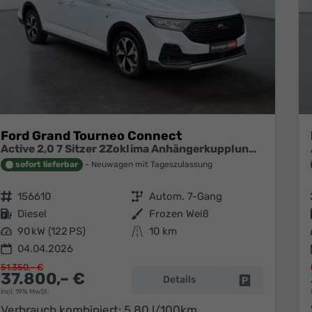
Ford Grand Tourneo Connect
Active 2,0 7 Sitzer 2Zoklima Anhängerkupplung Panoramadach AGR Sitze Sitzheizung Einparkhilfe Kamera 17 Zoll Leichtmetall ACC
sofort lieferbar
Neuwagen mit Tageszulassung
Fahrzeugnr.
156610
Getriebe
Autom. 7-Gang
Kraftstoff
Diesel
Außenfarbe
Frozen Weiß
Leistung
90 kW (122 PS)
Kilometerstand
10 km
04.04.2026
51.350,– €
37.800,– €
Details
Fahrzeug park
incl. 19% MwSt.
Verbrauch kombiniert:
5,80 l/100km