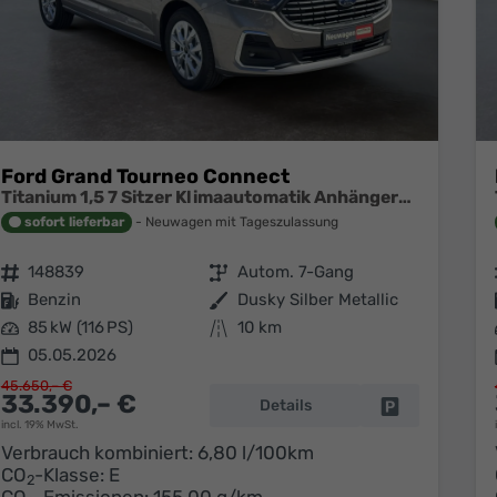
Ford Grand Tourneo Connect
Titanium 1,5 7 Sitzer Klimaautomatik Anhängerkupplung Sitzheizung Einparkhilfe Kamera 17 Zoll Leichtmetall ACC
sofort lieferbar
Neuwagen mit Tageszulassung
Fahrzeugnr.
148839
Getriebe
Autom. 7-Gang
Kraftstoff
Benzin
Außenfarbe
Dusky Silber Metallic
Leistung
85 kW (116 PS)
Kilometerstand
10 km
05.05.2026
45.650,– €
33.390,– €
Details
Fahrzeug park
incl. 19% MwSt.
Verbrauch kombiniert:
6,80 l/100km
CO
-Klasse:
E
2