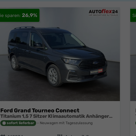
26,9%
Ford Grand Tourneo Connect
Titanium 1,5 7 Sitzer Klimaautomatik Anhängerkupplung Sitzheizung Einparkhilfe Kamera 17 Zoll Leichtmetall ACC
sofort lieferbar
Neuwagen mit Tageszulassung