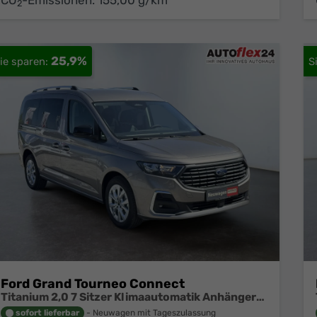
CO
-Emissionen:
155,00 g/km
2
25,9%
Ford Grand Tourneo Connect
Titanium 2,0 7 Sitzer Klimaautomatik Anhängerkupplung Sitzheizung Einparkhilfe Kamera 17 Zoll Leichtmetall ACC
sofort lieferbar
Neuwagen mit Tageszulassung