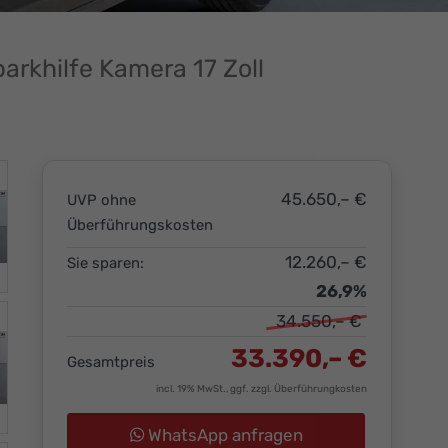
arkhilfe Kamera 17 Zoll
45.650,– €
UVP ohne
Überführungskosten
12.260,– €
Sie sparen:
26,9%
34.550,– €
33.390,– €
Gesamtpreis
incl. 19% MwSt., ggf. zzgl. Überführungkosten
WhatsApp anfragen