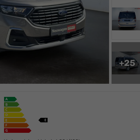
+25
Ikaro Neureuther
+49 (0)6269 - 42870
E-Mail