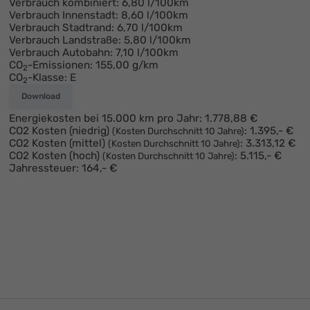
Verbrauch kombiniert:
6,80 l/100km
Verbrauch Innenstadt:
8,60 l/100km
Verbrauch Stadtrand:
6,70 l/100km
Verbrauch Landstraße:
5,80 l/100km
Verbrauch Autobahn:
7,10 l/100km
CO
-Emissionen:
155,00 g/km
2
CO
-Klasse:
E
2
Download
Energiekosten bei 15.000 km pro Jahr:
1.778,88 €
CO2 Kosten (niedrig)
:
1.395,- €
(Kosten Durchschnitt 10 Jahre)
CO2 Kosten (mittel)
:
3.313,12 €
(Kosten Durchschnitt 10 Jahre)
CO2 Kosten (hoch)
:
5.115,- €
(Kosten Durchschnitt 10 Jahre)
Jahressteuer:
164,- €