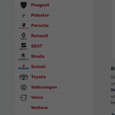
Peugeot
Polestar
Porsche
Renault
SEAT
Skoda
Suzuki
B
Toyota
S
u
Volkswagen
N
u
Volvo
Ne
Weitere