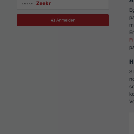
A
Zeekr
E
p
Anmelden
m
Er
F
p
H
So
n
sc
k
Ve