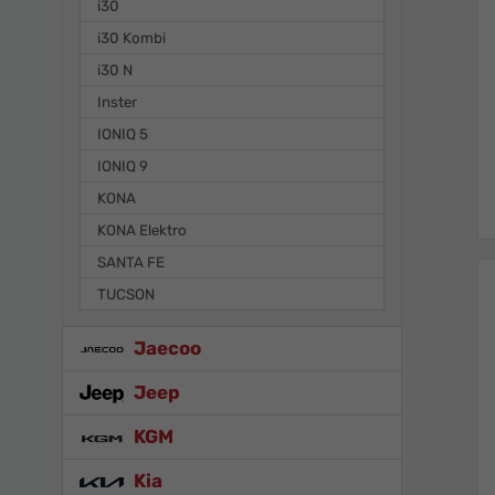
i30
i30 Kombi
i30 N
Inster
IONIQ 5
IONIQ 9
KONA
KONA Elektro
SANTA FE
TUCSON
Jaecoo
Jeep
KGM
Kia