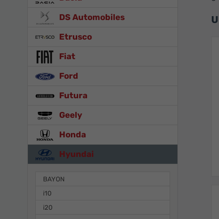
DS Automobiles
U
Etrusco
Fiat
Ford
Futura
Geely
Honda
Hyundai
BAYON
i10
i20