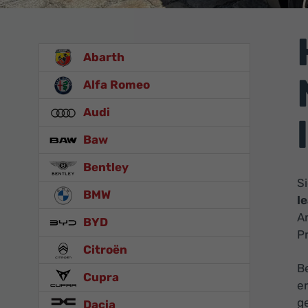
Abarth
Alfa Romeo
Audi
Baw
Bentley
S
BMW
l
A
BYD
Pr
Citroën
Be
Cupra
er
g
Dacia