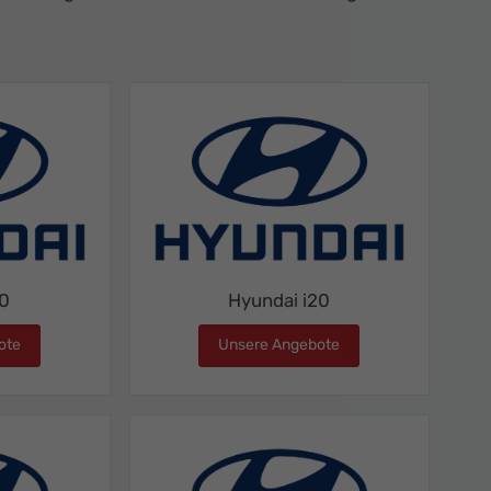
10
Hyundai i20
ote
Hyundai i10
Unsere Angebote
Hyundai i20