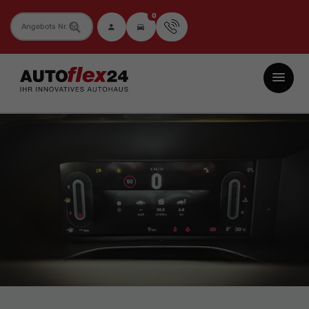
0
Fahrzeugnummer
Autoflex24
GmbH
-
EU-
Neuwagen
Jahreswagen
und
Gebrauchtwagen
zu
Top-
Preisen
-