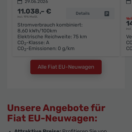
29.06.2026
11.038,– €
Details
Fahrzeug pa
incl. 19% MwSt.
16.
1
Stromverbrauch kombiniert:
incl
8,60 kWh/100km
Elektrische Reichweite:
75 km
Ve
CO
-Klasse:
A
C
2
CO
-Emissionen:
0 g/km
C
2
Alle Fiat EU-Neuwagen
Unsere Angebote für
Fiat EU-Neuwagen:
Attraktive Preise:
Profitieren Sie von