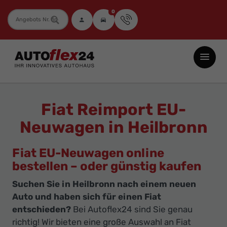
0
Fahrzeugnummer
Autoflex24
GmbH
-
EU-
Fiat Reimport EU-
Neuwagen
Neuwagen in Heilbronn
Jahreswagen
und
Fiat EU-Neuwagen online
Gebrauchtwagen
bestellen – oder günstig kaufen
zu
Suchen Sie in Heilbronn nach einem neuen
Top-
Auto und haben sich für einen Fiat
Preisen
entschieden?
Bei Autoflex24 sind Sie genau
-
richtig! Wir bieten eine große Auswahl an Fiat