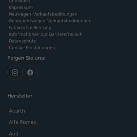
Anmelden
Impressum
Neuwagen-Verkaufsbedinungen
Gebrauchtwagen-Verkaufsbedinungen
Widerrufsbelehrung
Informationen zur Barrierefreiheit
Datenschutz
Cookie-Einstellungen
Folgen Sie uns:
autoflex
autoflex24
auf
auf
instagram
facebook
Hersteller
Alle
Abarth
Fahrzeuge
Alle
Alfa Romeo
von
Fahrzeuge
Alle
Audi