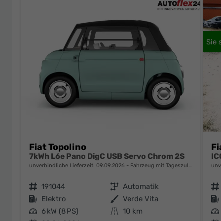
Fiat Topolino
Fi
7kWh L6e Pano DigC USB Servo Chrom 2S
unverbindliche Lieferzeit:
09.09.2026
Fahrzeug mit Tageszulassung
unv
Fahrzeugnr.
191044
Getriebe
Automatik
Fahrzeugnr.
Kraftstoff
Elektro
Außenfarbe
Verde Vita
Kraftstoff
Leistung
6 kW (8 PS)
Kilometerstand
10 km
Leistung