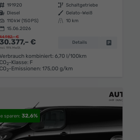
Fahrzeugnr.
191920
Getriebe
Schaltgetriebe
Kraftstoff
Diesel
Außenfarbe
Gelato-Weiß
Leistung
110 kW (150 PS)
Kilometerstand
10 km
15.06.2026
44.982,– €
30.377,– €
Details
en
Fahrzeug parke
incl. 19% MwSt.
Verbrauch kombiniert:
6,70 l/100km
CO
-Klasse:
F
2
CO
-Emissionen:
175,00 g/km
2
32,6%