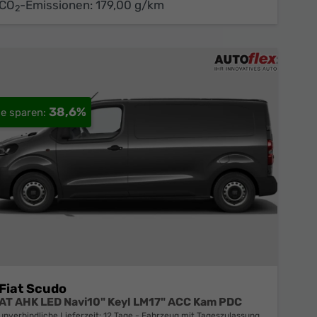
CO
-Emissionen:
179,00 g/km
2
38,6%
Fiat Scudo
AT AHK LED Navi10" Keyl LM17" ACC Kam PDC
unverbindliche Lieferzeit:
12 Tage
Fahrzeug mit Tageszulassung