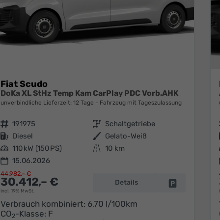
Fiat Scudo
DoKa XL StHz Temp Kam CarPlay PDC Vorb.AHK
unverbindliche Lieferzeit:
12 Tage
Fahrzeug mit Tageszulassung
Fahrzeugnr.
191975
Getriebe
Schaltgetriebe
Kraftstoff
Diesel
Außenfarbe
Gelato-Weiß
Leistung
110 kW (150 PS)
Kilometerstand
10 km
15.06.2026
44.982,– €
30.412,– €
Details
Fahrzeug park
incl. 19% MwSt.
Verbrauch kombiniert:
6,70 l/100km
CO
-Klasse:
F
2