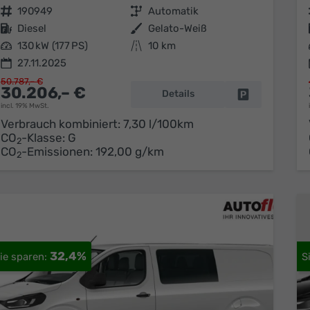
Fahrzeugnr.
190949
Getriebe
Automatik
Kraftstoff
Diesel
Außenfarbe
Gelato-Weiß
Leistung
130 kW (177 PS)
Kilometerstand
10 km
27.11.2025
50.787,– €
30.206,– €
Details
Fahrzeug park
incl. 19% MwSt.
Verbrauch kombiniert:
7,30 l/100km
CO
-Klasse:
G
2
CO
-Emissionen:
192,00 g/km
2
32,4%