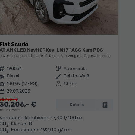
Fiat Scudo
AT AHK LED Navi10" Keyl LM17" ACC Kam PDC
unverbindliche Lieferzeit:
12 Tage
Fahrzeug mit Tageszulassung
Fahrzeugnr.
190054
Getriebe
Automatik
Kraftstoff
Diesel
Außenfarbe
Gelato-Weiß
Leistung
130 kW (177 PS)
Kilometerstand
10 km
29.09.2025
50.787,– €
30.206,– €
Details
en
Fahrzeug parke
incl. 19% MwSt.
Verbrauch kombiniert:
7,30 l/100km
CO
-Klasse:
G
2
CO
-Emissionen:
192,00 g/km
2