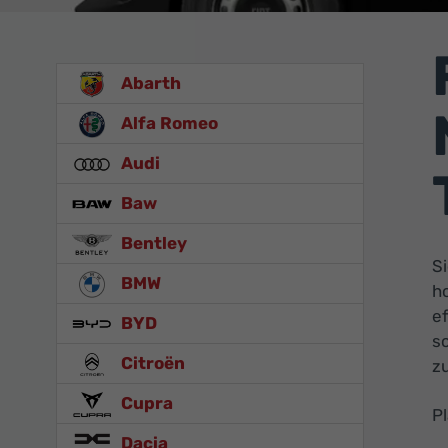
Abarth
Alfa Romeo
Audi
Baw
Bentley
S
BMW
h
ef
BYD
s
Citroën
zu
Cupra
P
Dacia