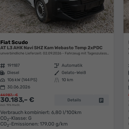
Fiat Scudo
AT L3 AHK Navi SHZ Kam Webasto Temp 2xPDC
unverbindliche Lieferzeit:
02.09.2026
Fahrzeug mit Tageszulassung
Fahrzeugnr.
191187
Getriebe
Automatik
Kraftstoff
Diesel
Außenfarbe
Gelato-Weiß
Leistung
106 kW (144 PS)
Kilometerstand
10 km
30.06.2026
44.987,– €
30.183,– €
Details
Fahrzeug park
incl. 19% MwSt.
Verbrauch kombiniert:
6,80 l/100km
CO
-Klasse:
G
2
CO
-Emissionen:
179,00 g/km
2