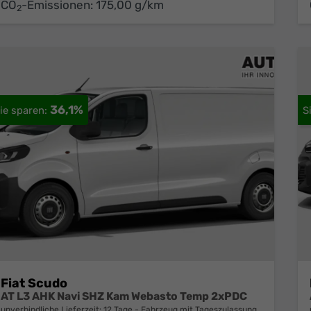
CO
-Emissionen:
175,00 g/km
2
36,1%
Fiat Scudo
AT L3 AHK Navi SHZ Kam Webasto Temp 2xPDC
unverbindliche Lieferzeit:
12 Tage
Fahrzeug mit Tageszulassung