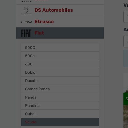
V
DS Automobiles
Etrusco
A
Fiat
500C
500e
600
Doblo
Ducato
Grande Panda
Panda
Pandina
Qubo L
Scudo