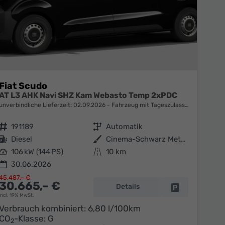
Fiat Scudo
AT L3 AHK Navi SHZ Kam Webasto Temp 2xPDC
unverbindliche Lieferzeit:
02.09.2026
Fahrzeug mit Tageszulassung
Fahrzeugnr.
191189
Getriebe
Automatik
Kraftstoff
Diesel
Außenfarbe
Cinema-Schwarz Metallic
Leistung
106 kW (144 PS)
Kilometerstand
10 km
30.06.2026
45.487,– €
30.665,– €
Details
en
Fahrzeug parke
incl. 19% MwSt.
Verbrauch kombiniert:
6,80 l/100km
CO
-Klasse:
G
2