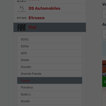
V
DS Automobiles
Etrusco
A
Fiat
500C
500e
600
Doblo
Ducato
Grande Panda
Panda
Pandina
Qubo L
Scudo