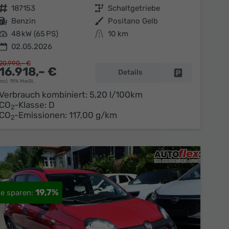
Fahrzeugnr.
187153
Getriebe
Schaltgetriebe
Kraftstoff
Benzin
Außenfarbe
Positano Gelb
Leistung
48 kW (65 PS)
Kilometerstand
10 km
02.05.2026
20.990,– €
16.918,– €
Details
en
Fahrzeug parke
incl. 19% MwSt.
Verbrauch kombiniert:
5,20 l/100km
CO
-Klasse:
D
2
CO
-Emissionen:
117,00 g/km
2
19,7%