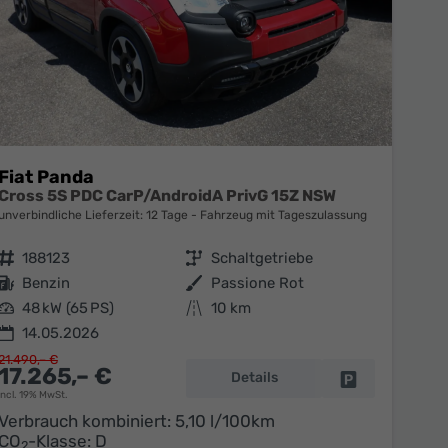
Fiat Panda
Cross 5S PDC CarP/AndroidA PrivG 15Z NSW
unverbindliche Lieferzeit:
12 Tage
Fahrzeug mit Tageszulassung
Fahrzeugnr.
188123
Getriebe
Schaltgetriebe
Kraftstoff
Benzin
Außenfarbe
Passione Rot
Leistung
48 kW (65 PS)
Kilometerstand
10 km
14.05.2026
21.490,– €
17.265,– €
Details
en
Fahrzeug parke
incl. 19% MwSt.
Verbrauch kombiniert:
5,10 l/100km
CO
-Klasse:
D
2