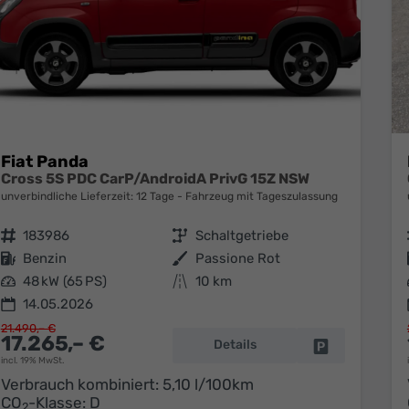
Fiat Panda
Cross 5S PDC CarP/AndroidA PrivG 15Z NSW
unverbindliche Lieferzeit:
12 Tage
Fahrzeug mit Tageszulassung
Fahrzeugnr.
183986
Getriebe
Schaltgetriebe
Kraftstoff
Benzin
Außenfarbe
Passione Rot
Leistung
48 kW (65 PS)
Kilometerstand
10 km
14.05.2026
21.490,– €
17.265,– €
Details
Fahrzeug park
incl. 19% MwSt.
Verbrauch kombiniert:
5,10 l/100km
CO
-Klasse:
D
2