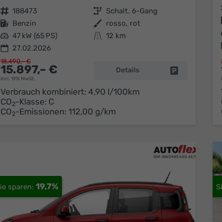
Fahrzeugnr.
188473
Getriebe
Schalt. 6-Gang
Kraftstoff
Benzin
Außenfarbe
rosso, rot
Leistung
47 kW (65 PS)
Kilometerstand
12 km
27.02.2026
18.490,– €
15.897,– €
Details
Fahrzeug park
incl. 19% MwSt.
Verbrauch kombiniert:
4,90 l/100km
CO
-Klasse:
C
2
CO
-Emissionen:
112,00 g/km
2
19,7%