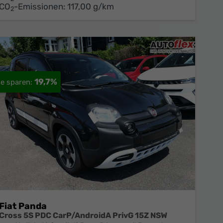
CO
-Emissionen:
117,00 g/km
2
19,7%
Fiat Panda
Cross 5S PDC CarP/AndroidA PrivG 15Z NSW