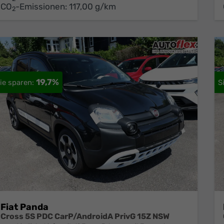
CO
-Emissionen:
117,00 g/km
2
19,7%
Fiat Panda
Cross 5S PDC CarP/AndroidA PrivG 15Z NSW