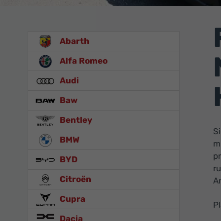
Abarth
Alfa Romeo
Audi
Baw
Bentley
S
BMW
m
p
BYD
r
Citroën
An
Cupra
P
Dacia