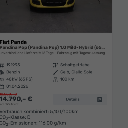
Fiat Panda
Pandina Pop (Pandina Pop) 1.0 Mild-Hybrid (65PS) 6-Gang Schaltgetriebe
unverbindliche Lieferzeit:
12 Tage
Fahrzeug mit Tageszulassung
Fahrzeugnr.
191995
Getriebe
Schaltgetriebe
Kraftstoff
Benzin
Außenfarbe
Gelb, Giallo Sole
Leistung
48 kW (65 PS)
Kilometerstand
100 km
01.04.2026
18.580,– €
14.790,– €
Details
en
Fahrzeug parke
incl. 19% MwSt.
Verbrauch kombiniert:
5,10 l/100km
CO
-Klasse:
D
2
CO
-Emissionen:
116,00 g/km
2