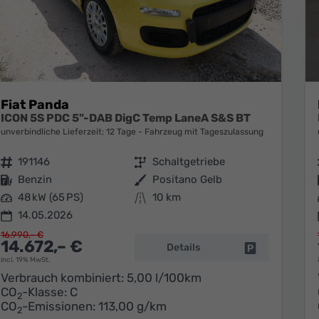
Fiat Panda
ICON 5S PDC 5"-DAB DigC Temp LaneA S&S BT
unverbindliche Lieferzeit:
12 Tage
Fahrzeug mit Tageszulassung
Fahrzeugnr.
191146
Getriebe
Schaltgetriebe
Kraftstoff
Benzin
Außenfarbe
Positano Gelb
Leistung
48 kW (65 PS)
Kilometerstand
10 km
14.05.2026
16.990,– €
14.672,– €
Details
Fahrzeug park
incl. 19% MwSt.
Verbrauch kombiniert:
5,00 l/100km
CO
-Klasse:
C
2
CO
-Emissionen:
113,00 g/km
2