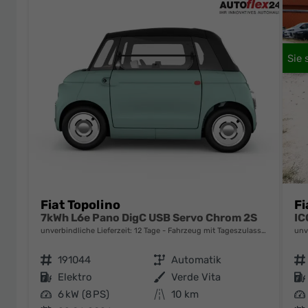
Fiat Topolino
Fi
7kWh L6e Pano DigC USB Servo Chrom 2S
unverbindliche Lieferzeit:
12 Tage
Fahrzeug mit Tageszulassung
unv
Fahrzeugnr.
191044
Getriebe
Automatik
Fahrzeugnr.
Kraftstoff
Elektro
Außenfarbe
Verde Vita
Kraftstoff
Leistung
6 kW (8 PS)
Kilometerstand
10 km
Leistung