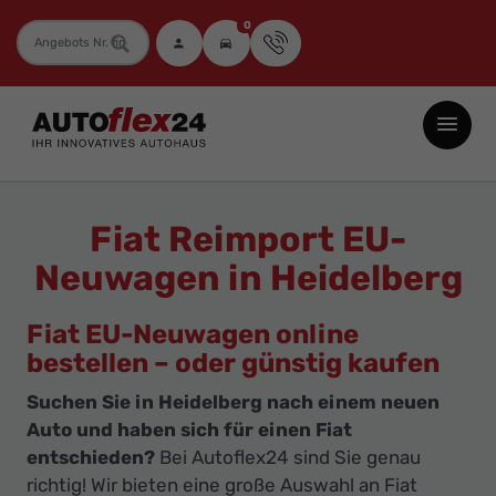
0
Fahrzeugnummer
Autoflex24
GmbH
-
EU-
Fiat Reimport EU-
Neuwagen
Neuwagen in Heidelberg
Jahreswagen
und
Fiat EU-Neuwagen online
Gebrauchtwagen
bestellen – oder günstig kaufen
zu
Suchen Sie in Heidelberg nach einem neuen
Top-
Auto und haben sich für einen Fiat
Preisen
entschieden?
Bei Autoflex24 sind Sie genau
-
richtig! Wir bieten eine große Auswahl an Fiat