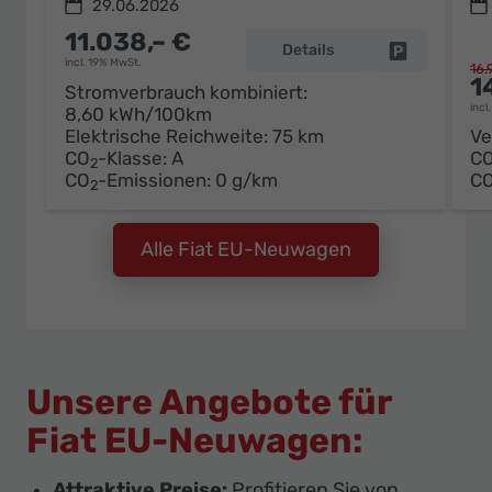
29.06.2026
11.038,– €
Details
Fahrzeug pa
incl. 19% MwSt.
16.
1
Stromverbrauch kombiniert:
incl
8,60 kWh/100km
Elektrische Reichweite:
75 km
Ve
CO
-Klasse:
A
C
2
CO
-Emissionen:
0 g/km
C
2
Alle Fiat EU-Neuwagen
Unsere Angebote für
Fiat EU-Neuwagen:
Attraktive Preise:
Profitieren Sie von