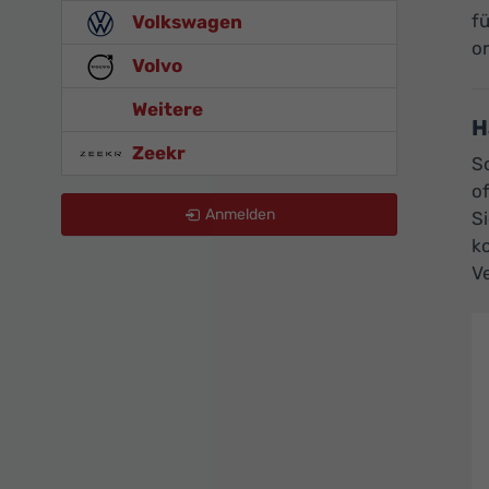
fü
Volkswagen
or
Volvo
Weitere
H
Zeekr
So
o
Anmelden
Si
k
Ve