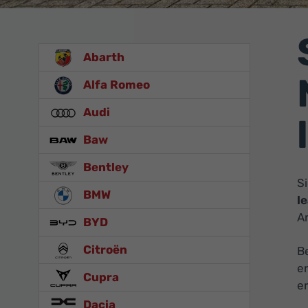
Abarth
Alfa Romeo
Audi
Baw
Bentley
S
BMW
l
A
BYD
Citroën
B
e
Cupra
er
Dacia