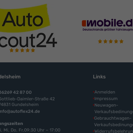
elsheim
Links
Anmelden
06269 42 87 00
Impressum
Gottlieb-Daimler-Straße 42
74831 Gundelsheim
Neuwagen-
info@autoflex24.de
Verkaufsbedinung
Gebrauchtwagen-
ungszeiten
Verkaufsbedinung
i, Mi, Do, Fr,09:30 Uhr – 17:00
Widerrufsbelehru