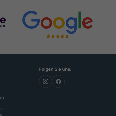
Folgen Sie uns:
autoflex
autoflex24
auf
auf
instagram
facebook
en
en
ng