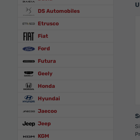
U
DS Automobiles
Etrusco
Fiat
Ford
Futura
Geely
Honda
Hyundai
Jaecoo
S
Jeep
S
P
KGM