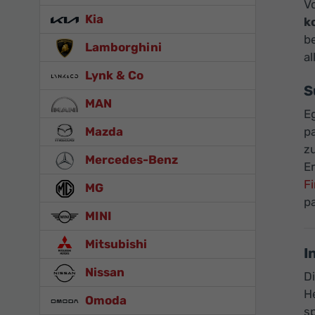
V
Kia
k
b
Lamborghini
al
Lynk & Co
S
MAN
Eg
Mazda
p
z
Mercedes-Benz
Er
F
MG
p
MINI
Mitsubishi
I
Nissan
D
H
Omoda
s