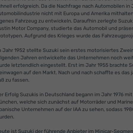
hnell erfolgreich. Da die Nachfrage nach Automobilen in
tomobilindustrie nicht mit Europa und Amerika mithalten
genes Fahrzeug zu entwickeln. Daraufhin zerlegte Suzuki
stin Motor Company, studierte das Automobil und präsent
rototypen. Aufgrund des Krieges wurde das Fahrzeugprojek
 Jahr 1952 stellte Suzuki sein erstes motorisiertes Zwe
olgenden Jahren entwickelte das Unternehmen noch weit
rde letztendlich eingestellt. Erst im Jahr 1955 brachte 
leinwagen auf den Markt. Nach und nach schaffte es das
uß zu fassen.
er Erfolg Suzukis in Deutschland begann im Jahr 1976 mi
ünchen, welche sich zunächst auf Motorräder und Marinepr
apanische Unternehmen auf der IAA zu sehen, sodass 198
urden.
ute ist Suzuki der führende Anbieter im Minicar-Segment 