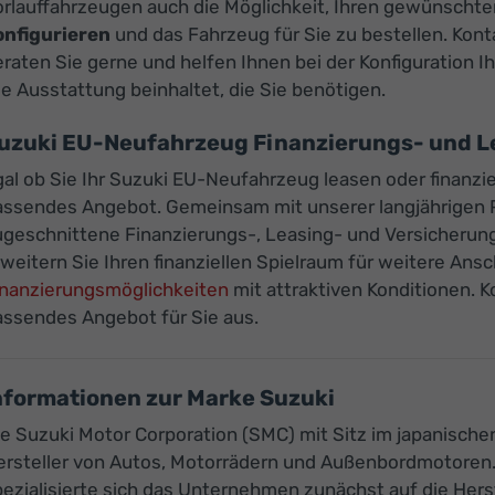
orlauffahrzeugen auch die Möglichkeit, Ihren gewünscht
onfigurieren
und das Fahrzeug für Sie zu bestellen. Kont
eraten Sie gerne und helfen Ihnen bei der Konfiguration
le Ausstattung beinhaltet, die Sie benötigen.
uzuki EU-Neufahrzeug Finanzierungs- und 
al ob Sie Ihr Suzuki EU-Neufahrzeug leasen oder finanzi
assendes Angebot. Gemeinsam mit unserer langjährigen P
ugeschnittene Finanzierungs-, Leasing- und Versicherun
weitern Sie Ihren finanziellen Spielraum für weitere An
inanzierungsmöglichkeiten
mit attraktiven Konditionen. K
assendes Angebot für Sie aus.
nformationen zur Marke Suzuki
ie Suzuki Motor Corporation (SMC) mit Sitz im japanisch
ersteller von Autos, Motorrädern und Außenbordmotoren.
pezialisierte sich das Unternehmen zunächst auf die Her