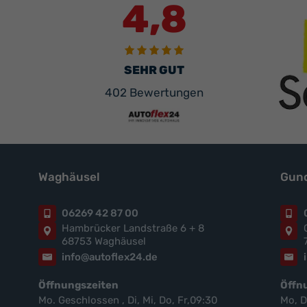
4,8
SEHR GUT
402 Bewertungen
Waghäusel
Gund
06269 42 87 00
Hambrücker Landstraße 6 + 8
68753 Waghäusel
info@autoflex24.de
Öffnungszeiten
Öffn
Mo. Geschlossen , Di, Mi, Do, Fr,09:30
Mo, D