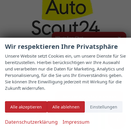
×
WhatsApp Chat
Wir respektieren Ihre Privatsphäre
Hallo,
Unsere Website setzt Cookies ein, um unsere Dienste für Sie
bereitzustellen. Hierbei berücksichtigen wir Ihre Auswahl
ich interessiere mich für das oben
genannte Fahrzeug und freue mich
und verarbeiten nur die Daten für Marketing, Analytics und
über Eure Kontaktaufnahme.
Personalisierung, für die Sie uns Ihr Einverständnis geben.
Sie können Ihre Einwilligung jederzeit mit Wirkung für die
Viele Grüße
Zukunft widerrufen.
Jetzt per WhatsApp schreiben
Alle akzeptieren
Alle ablehnen
Einstellungen
✆
Datenschutzerklärung
Impressum