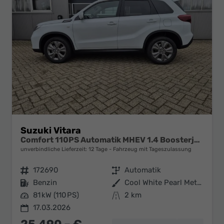
Suzuki Vitara
Comfort 110PS Automatik MHEV 1.4 Boosterjet Klimaautomatik Sitzheizung Navi ACC PDC Rückf.Kamera Suzuki-Radio Apple CarPlay Android Auto Touchscreen 2xKeyless 17-LM
unverbindliche Lieferzeit:
12 Tage
Fahrzeug mit Tageszulassung
Fahrzeugnr.
172690
Getriebe
Automatik
Kraftstoff
Benzin
Außenfarbe
Cool White Pearl Metallic
Leistung
81 kW (110 PS)
Kilometerstand
2 km
17.03.2026