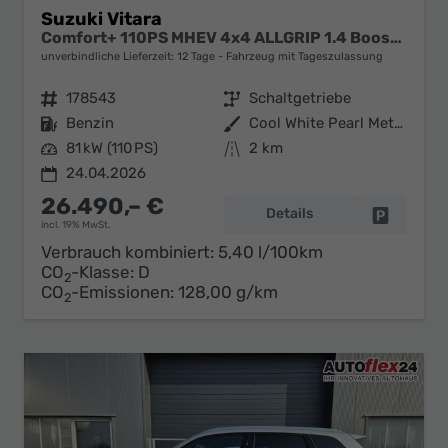
Suzuki Vitara
Comfort+ 110PS MHEV 4x4 ALLGRIP 1.4 Boosterjet Allrad Teilleder mit Alcantara Navi Klimaautomatik Sitzheizung ACC PDC v+h Rückf.Kamera Suzuki-Radio Apple CarPlay Android Auto Touchscreen 2xKeyless 17-LM
unverbindliche Lieferzeit:
12 Tage
Fahrzeug mit Tageszulassung
Fahrzeugnr.
178543
Getriebe
Schaltgetriebe
Kraftstoff
Benzin
Außenfarbe
Cool White Pearl Metallic
Leistung
81 kW (110 PS)
Kilometerstand
2 km
24.04.2026
26.490,– €
Details
Fahrzeug 
incl. 19% MwSt.
Verbrauch kombiniert:
5,40 l/100km
CO
-Klasse:
D
2
CO
-Emissionen:
128,00 g/km
2