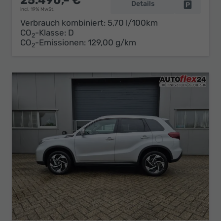
25.490,– €
Details
Fahrzeug 
incl. 19% MwSt.
Verbrauch kombiniert:
5,70 l/100km
CO
-Klasse:
D
2
CO
-Emissionen:
129,00 g/km
2