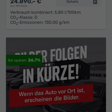
24.890,– €
Details
Fahrzeug 
incl. 19% MwSt.
Verbrauch kombiniert:
5,80 l/100km
CO
-Klasse:
D
2
CO
-Emissionen:
130,00 g/km
2
26,7%