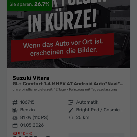
26,7%
Suzuki Vitara
GL+ Comfort 1.4 MHEV AT Android Auto*Navi*SHZ*ACC*Kamera*Klimauto*LED*PrivacyGlas
unverbindliche Lieferzeit:
12 Tage
Fahrzeug mit Tageszulassung
Fahrzeugnr.
186715
Getriebe
Automatik
Kraftstoff
Benzin
Außenfarbe
Bright Red / Cosmic Black Pearl Metallic
Leistung
81 kW (110 PS)
Kilometerstand
25 km
01.05.2026
33.940,– €