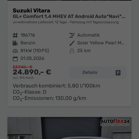
Suzuki Vitara
GL+ Comfort 1.4 MHEV AT Android Auto*Navi*SHZ*ACC*Kamera*Klimauto*LED*PrivacyGlas
unverbindliche Lieferzeit:
12 Tage
Fahrzeug mit Tageszulassung
Fahrzeugnr.
186716
Getriebe
Automatik
Kraftstoff
Benzin
Außenfarbe
Solar Yellow Pearl Metallic / Cosmic Black Pearl Metallic
Leistung
81 kW (110 PS)
Kilometerstand
25 km
01.05.2026
33.940,– €
24.890,– €
Details
Fahrzeug 
incl. 19% MwSt.
Verbrauch kombiniert:
5,80 l/100km
CO
-Klasse:
D
2
CO
-Emissionen:
130,00 g/km
2