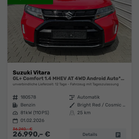
Suzuki Vitara
GL+ Comfort 1.4 MHEV AT 4WD Android Auto*Navi*SHZ*ACC*Kamera*Klimauto*LED*PrivacyGlas
unverbindliche Lieferzeit:
12 Tage
Fahrzeug mit Tageszulassung
Fahrzeugnr.
180578
Getriebe
Automatik
Kraftstoff
Benzin
Außenfarbe
Bright Red / Cosmic Black Pearl Metallic
Leistung
81 kW (110 PS)
Kilometerstand
25 km
01.02.2026
36.240,– €
26.990,– €
Details
Fahrzeug 