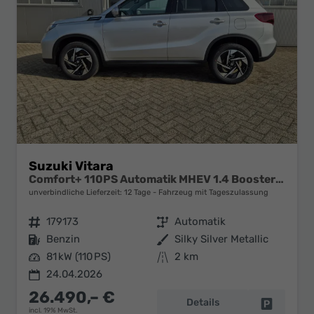
Suzuki Vitara
Comfort+ 110PS Automatik MHEV 1.4 Boosterjet Teilleder Navi Klimaautomatik Sitzheizung ACC PDC v+h Rückf.Kamera Suzuki-Radio Apple CarPlay Android Auto Touchscreen 2xKeyless 17-LM
unverbindliche Lieferzeit:
12 Tage
Fahrzeug mit Tageszulassung
Fahrzeugnr.
179173
Getriebe
Automatik
Kraftstoff
Benzin
Außenfarbe
Silky Silver Metallic
Leistung
81 kW (110 PS)
Kilometerstand
2 km
24.04.2026
26.490,– €
Details
Fahrzeug 
incl. 19% MwSt.