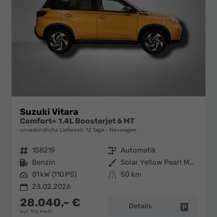
Suzuki Vitara
Comfort+ 1.4L Boosterjet 6 MT
unverbindliche Lieferzeit:
12 Tage
Neuwagen
Fahrzeugnr.
158219
Getriebe
Automatik
Kraftstoff
Benzin
Außenfarbe
Solar Yellow Pearl Metallic / Cosmic Black Pearl Metallic
Leistung
81 kW (110 PS)
Kilometerstand
50 km
23.02.2026
28.040,– €
Details
Fahrzeug 
incl. 19% MwSt.