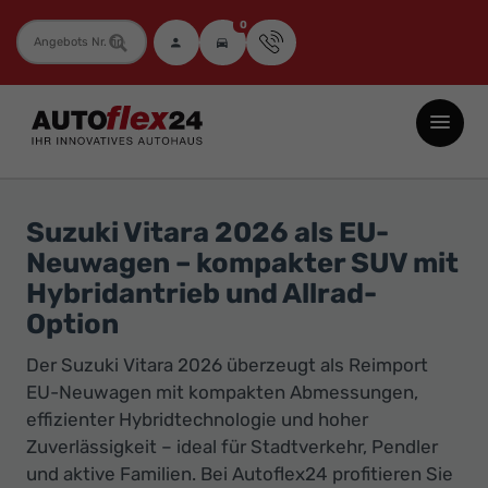
0
Fahrzeugnummer
Autoflex24
GmbH
-
EU-
Suzuki Vitara 2026 als EU-
Neuwagen
Neuwagen – kompakter SUV mit
Jahreswagen
Hybridantrieb und Allrad-
und
Option
Gebrauchtwagen
Der Suzuki Vitara 2026 überzeugt als Reimport
zu
EU-Neuwagen mit kompakten Abmessungen,
Top-
effizienter Hybridtechnologie und hoher
Preisen
Zuverlässigkeit – ideal für Stadtverkehr, Pendler
-
und aktive Familien. Bei Autoflex24 profitieren Sie