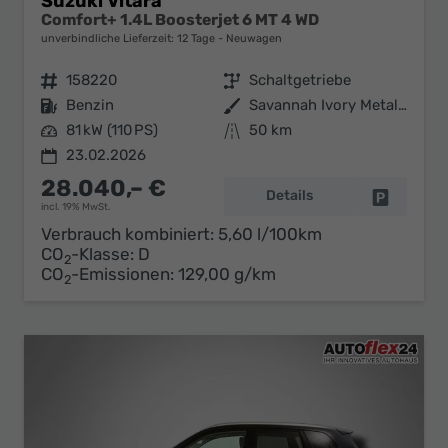
Suzuki Vitara
Comfort+ 1.4L Boosterjet 6 MT 4 WD
unverbindliche Lieferzeit:
12 Tage
Neuwagen
Fahrzeugnr.
158220
Getriebe
Schaltgetriebe
Kraftstoff
Benzin
Außenfarbe
Savannah Ivory Metallic / Cosmic Black Pearl Metallic
Leistung
81 kW (110 PS)
Kilometerstand
50 km
23.02.2026
28.040,– €
Details
Fahrzeug 
incl. 19% MwSt.
Verbrauch kombiniert:
5,60 l/100km
CO
-Klasse:
D
2
CO
-Emissionen:
129,00 g/km
2