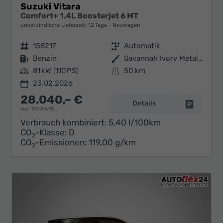
Suzuki Vitara
Comfort+ 1.4L Boosterjet 6 MT
unverbindliche Lieferzeit:
12 Tage
Neuwagen
Fahrzeugnr.
158217
Getriebe
Automatik
Kraftstoff
Benzin
Außenfarbe
Savannah Ivory Metallic / Cosmic Black Pearl Metallic
Leistung
81 kW (110 PS)
Kilometerstand
50 km
23.02.2026
28.040,– €
Details
Fahrzeug 
incl. 19% MwSt.
Verbrauch kombiniert:
5,40 l/100km
CO
-Klasse:
D
2
CO
-Emissionen:
119,00 g/km
2