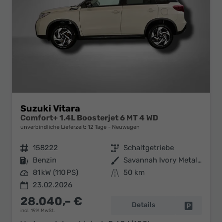
Suzuki Vitara
Comfort+ 1.4L Boosterjet 6 MT 4 WD
unverbindliche Lieferzeit:
12 Tage
Neuwagen
Fahrzeugnr.
158222
Getriebe
Schaltgetriebe
Kraftstoff
Benzin
Außenfarbe
Savannah Ivory Metallic / Cosmic Black Pearl Metallic
Leistung
81 kW (110 PS)
Kilometerstand
50 km
23.02.2026
28.040,– €
Details
Fahrzeug 
incl. 19% MwSt.