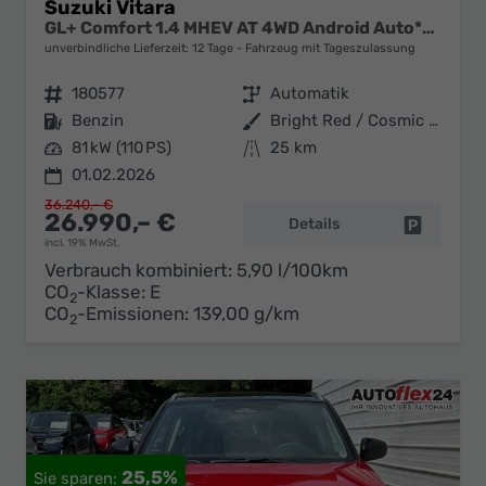
Suzuki Vitara
GL+ Comfort 1.4 MHEV AT 4WD Android Auto*Navi*SHZ*ACC*Kamera*Klimauto*LED*PrivacyGlas
unverbindliche Lieferzeit:
12 Tage
Fahrzeug mit Tageszulassung
Fahrzeugnr.
180577
Getriebe
Automatik
Kraftstoff
Benzin
Außenfarbe
Bright Red / Cosmic Black Pearl Metallic
Leistung
81 kW (110 PS)
Kilometerstand
25 km
01.02.2026
36.240,– €
26.990,– €
Details
Fahrzeug 
incl. 19% MwSt.
Verbrauch kombiniert:
5,90 l/100km
CO
-Klasse:
E
2
CO
-Emissionen:
139,00 g/km
2
25,5%