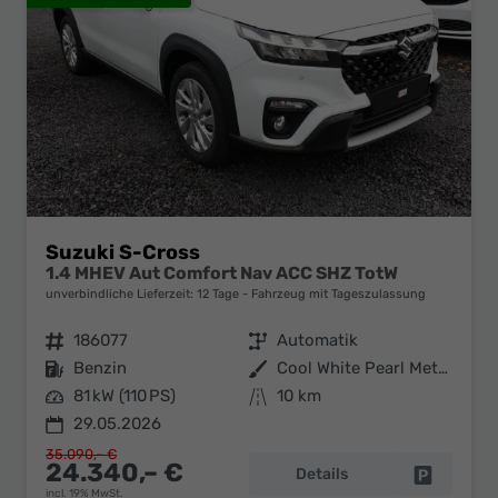
Suzuki S-Cross
1.4 MHEV Aut Comfort Nav ACC SHZ TotW
unverbindliche Lieferzeit:
12 Tage
Fahrzeug mit Tageszulassung
Fahrzeugnr.
186077
Getriebe
Automatik
Kraftstoff
Benzin
Außenfarbe
Cool White Pearl Metallic
Leistung
81 kW (110 PS)
Kilometerstand
10 km
29.05.2026
35.090,– €
24.340,– €
Details
Fahrzeug 
incl. 19% MwSt.