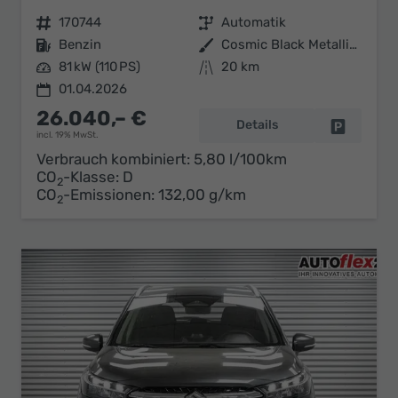
Fahrzeugnr.
170744
Getriebe
Automatik
Kraftstoff
Benzin
Außenfarbe
Cosmic Black Metallic (ZCE)
Leistung
81 kW (110 PS)
Kilometerstand
20 km
01.04.2026
26.040,– €
Details
Fahrzeug 
incl. 19% MwSt.
Verbrauch kombiniert:
5,80 l/100km
CO
-Klasse:
D
2
CO
-Emissionen:
132,00 g/km
2