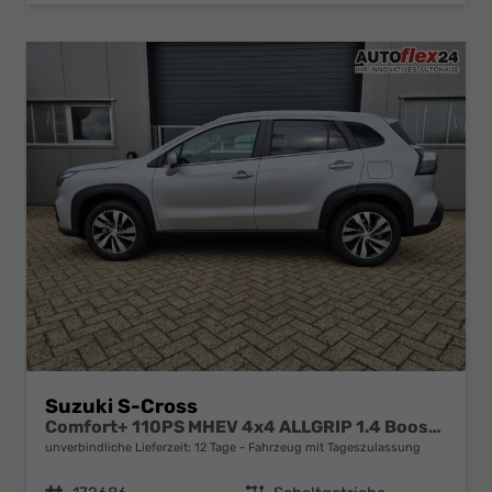
Suzuki S-Cross
Comfort+ 110PS MHEV 4x4 ALLGRIP 1.4 Boosterjet Teilleder Navi Klimaautomatik Sitzheizung ACC PDC v+h 4x Kamera Suzuki-Radio Apple CarPlay Android Auto Touchscreen 2xKeyless 17-LM
unverbindliche Lieferzeit:
12 Tage
Fahrzeug mit Tageszulassung