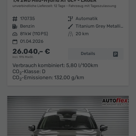
1,4 2WD Mild-Hybrid AT GL+ - LAGER
unverbindliche Lieferzeit:
12 Tage
Fahrzeug mit Tageszulassung
Fahrzeugnr.
170735
Getriebe
Automatik
Kraftstoff
Benzin
Außenfarbe
Titanium Grey Metallic (ZZZ)
Leistung
81 kW (110 PS)
Kilometerstand
20 km
01.04.2026
26.040,– €
Details
Fahrzeug 
incl. 19% MwSt.
Verbrauch kombiniert:
5,80 l/100km
CO
-Klasse:
D
2
CO
-Emissionen:
132,00 g/km
2