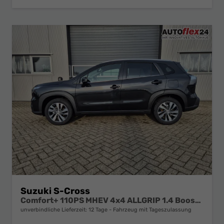
Suzuki S-Cross
Comfort+ 110PS MHEV 4x4 ALLGRIP 1.4 Boosterjet Teilleder Navi Klimaautomatik Sitzheizung ACC PDC v+h 4x Kamera Suzuki-Radio Apple CarPlay Android Auto Touchscreen 2xKeyless 17-LM
unverbindliche Lieferzeit:
12 Tage
Fahrzeug mit Tageszulassung