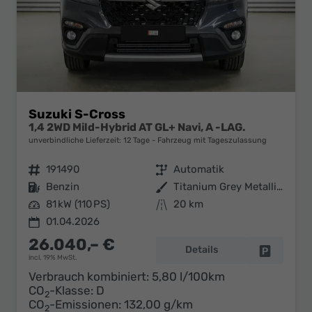
Suzuki S-Cross
1,4 2WD Mild-Hybrid AT GL+ Navi, A -LAG.
unverbindliche Lieferzeit:
12 Tage
Fahrzeug mit Tageszulassung
Fahrzeugnr.
191490
Getriebe
Automatik
Kraftstoff
Benzin
Außenfarbe
Titanium Grey Metallic (ZZZ)
Leistung
81 kW (110 PS)
Kilometerstand
20 km
01.04.2026
26.040,– €
Details
Fahrzeug 
incl. 19% MwSt.
Verbrauch kombiniert:
5,80 l/100km
CO
-Klasse:
D
2
CO
-Emissionen:
132,00 g/km
2