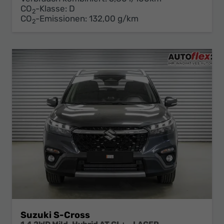
CO
-Klasse:
D
2
CO
-Emissionen:
132,00 g/km
2
Suzuki S-Cross