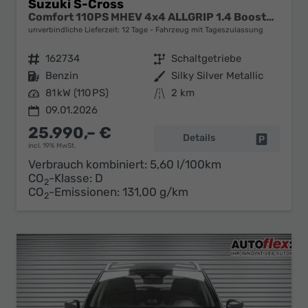
Suzuki S-Cross
Comfort 110PS MHEV 4x4 ALLGRIP 1.4 Boosterjet Navi Klimaautomatik Sitzheizung ACC PDC v+h Rückf.Kamera Suzuki-Radio Apple CarPlay Android Auto Touchscreen 2xKeyless 17-LM
unverbindliche Lieferzeit:
12 Tage
Fahrzeug mit Tageszulassung
Fahrzeugnr.
162734
Getriebe
Schaltgetriebe
Kraftstoff
Benzin
Außenfarbe
Silky Silver Metallic
Leistung
81 kW (110 PS)
Kilometerstand
2 km
09.01.2026
25.990,– €
Details
Fahrzeug 
incl. 19% MwSt.
Verbrauch kombiniert:
5,60 l/100km
CO
-Klasse:
D
2
CO
-Emissionen:
131,00 g/km
2