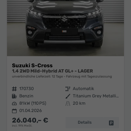
Suzuki S-Cross
1,4 2WD Mild-Hybrid AT GL+ - LAGER
unverbindliche Lieferzeit:
12 Tage
Fahrzeug mit Tageszulassung
Fahrzeugnr.
170730
Getriebe
Automatik
Kraftstoff
Benzin
Außenfarbe
Titanium Grey Metallic (ZZZ)
Leistung
81 kW (110 PS)
Kilometerstand
20 km
01.04.2026
26.040,– €
Details
Fahrzeug 
incl. 19% MwSt.