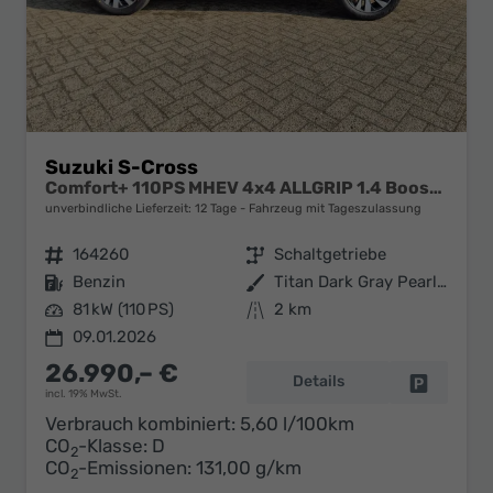
Suzuki S-Cross
Comfort+ 110PS MHEV 4x4 ALLGRIP 1.4 Boosterjet Teilleder Navi Klimaautomatik Sitzheizung ACC PDC v+h 4x Kamera Suzuki-Radio Apple CarPlay Android Auto Touchscreen 2xKeyless 17-LM
unverbindliche Lieferzeit:
12 Tage
Fahrzeug mit Tageszulassung
Fahrzeugnr.
164260
Getriebe
Schaltgetriebe
Kraftstoff
Benzin
Außenfarbe
Titan Dark Gray Pearl Metallic
Leistung
81 kW (110 PS)
Kilometerstand
2 km
09.01.2026
26.990,– €
Details
Fahrzeug 
incl. 19% MwSt.
Verbrauch kombiniert:
5,60 l/100km
CO
-Klasse:
D
2
CO
-Emissionen:
131,00 g/km
2