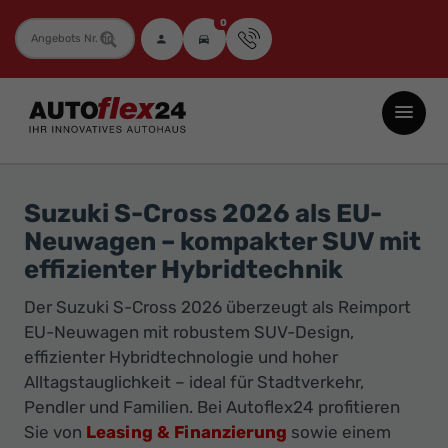
0
Fahrzeugnummer
Autoflex24
GmbH
-
EU-
Suzuki S-Cross 2026 als EU-
Neuwagen
Neuwagen – kompakter SUV mit
Jahreswagen
effizienter Hybridtechnik
und
Der Suzuki S-Cross 2026 überzeugt als Reimport
Gebrauchtwagen
EU-Neuwagen mit robustem SUV-Design,
zu
effizienter Hybridtechnologie und hoher
Top-
Alltagstauglichkeit – ideal für Stadtverkehr,
Preisen
Pendler und Familien. Bei Autoflex24 profitieren
-
Sie von
Leasing & Finanzierung
sowie einem