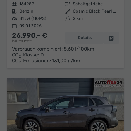
Fahrzeugnr.
164259
Getriebe
Schaltgetriebe
Kraftstoff
Benzin
Außenfarbe
Cosmic Black Pearl Metallic
Leistung
81 kW (110 PS)
Kilometerstand
2 km
09.01.2026
26.990,– €
Details
Fahrzeug 
incl. 19% MwSt.
Verbrauch kombiniert:
5,60 l/100km
CO
-Klasse:
D
2
CO
-Emissionen:
131,00 g/km
2