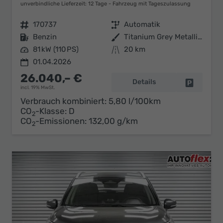
unverbindliche Lieferzeit:
12 Tage
Fahrzeug mit Tageszulassung
Fahrzeugnr.
170737
Getriebe
Automatik
Kraftstoff
Benzin
Außenfarbe
Titanium Grey Metallic (ZZZ)
Leistung
81 kW (110 PS)
Kilometerstand
20 km
01.04.2026
26.040,– €
Details
Fahrzeug 
incl. 19% MwSt.
Verbrauch kombiniert:
5,80 l/100km
CO
-Klasse:
D
2
CO
-Emissionen:
132,00 g/km
2