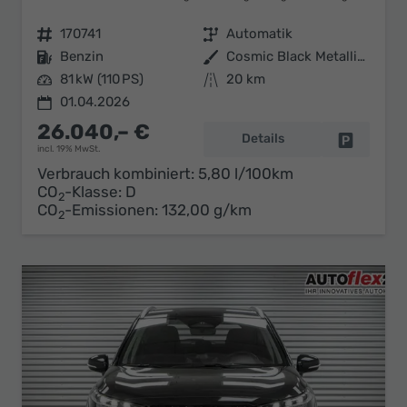
Fahrzeugnr.
170741
Getriebe
Automatik
Kraftstoff
Benzin
Außenfarbe
Cosmic Black Metallic (ZCE)
Leistung
81 kW (110 PS)
Kilometerstand
20 km
01.04.2026
26.040,– €
Details
Fahrzeug 
incl. 19% MwSt.
Verbrauch kombiniert:
5,80 l/100km
CO
-Klasse:
D
2
CO
-Emissionen:
132,00 g/km
2