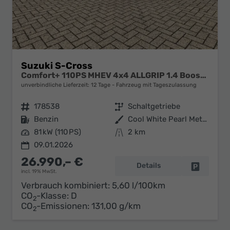
Suzuki S-Cross
Comfort+ 110PS MHEV 4x4 ALLGRIP 1.4 Boosterjet Teilleder Navi Klimaautomatik Sitzheizung ACC PDC v+h 4x Kamera Suzuki-Radio Apple CarPlay Android Auto Touchscreen 2xKeyless 17-LM
unverbindliche Lieferzeit:
12 Tage
Fahrzeug mit Tageszulassung
Fahrzeugnr.
178538
Getriebe
Schaltgetriebe
Kraftstoff
Benzin
Außenfarbe
Cool White Pearl Metallic
Leistung
81 kW (110 PS)
Kilometerstand
2 km
09.01.2026
26.990,– €
Details
Fahrzeug 
incl. 19% MwSt.
Verbrauch kombiniert:
5,60 l/100km
CO
-Klasse:
D
2
CO
-Emissionen:
131,00 g/km
2