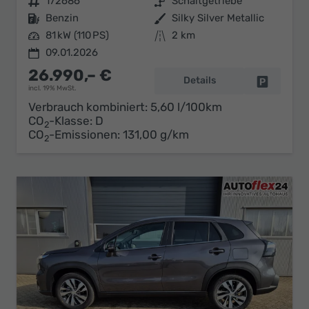
Fahrzeugnr.
172686
Getriebe
Schaltgetriebe
Kraftstoff
Benzin
Außenfarbe
Silky Silver Metallic
Leistung
81 kW (110 PS)
Kilometerstand
2 km
09.01.2026
26.990,– €
Details
Fahrzeug 
incl. 19% MwSt.
Verbrauch kombiniert:
5,60 l/100km
CO
-Klasse:
D
2
CO
-Emissionen:
131,00 g/km
2