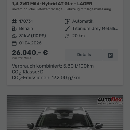
1,4 2WD Mild-Hybrid AT GL+ - LAGER
unverbindliche Lieferzeit:
12 Tage
Fahrzeug mit Tageszulassung
Fahrzeugnr.
170731
Getriebe
Automatik
Kraftstoff
Benzin
Außenfarbe
Titanium Grey Metallic (ZZZ)
Leistung
81 kW (110 PS)
Kilometerstand
20 km
01.04.2026
26.040,– €
Details
Fahrzeug 
incl. 19% MwSt.
Verbrauch kombiniert:
5,80 l/100km
CO
-Klasse:
D
2
CO
-Emissionen:
132,00 g/km
2