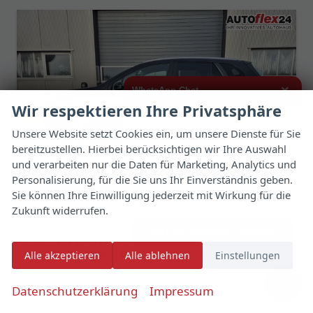
×
WhatsApp Chat
Wir respektieren Ihre Privatsphäre
Hallo,
Unsere Website setzt Cookies ein, um unsere Dienste für Sie
bereitzustellen. Hierbei berücksichtigen wir Ihre Auswahl
ich interessiere mich für das oben
genannte Fahrzeug und freue mich
und verarbeiten nur die Daten für Marketing, Analytics und
über Eure Kontaktaufnahme.
Personalisierung, für die Sie uns Ihr Einverständnis geben.
Sie können Ihre Einwilligung jederzeit mit Wirkung für die
Viele Grüße
Zukunft widerrufen.
Jetzt per WhatsApp schreiben
Suzuki S-Cross
Comfort+ 110PS MHEV 4x4 ALLGRIP 1.4 Boosterjet Teilleder Navi Klimaautomatik Sitzheizung ACC PDC v+h 4x Kamera Suzuki-Radio Apple CarPlay Android Auto Touchscreen 2xKeyless 17-LM
Alle akzeptieren
Alle ablehnen
Einstellungen
unverbindliche Lieferzeit:
12 Tage
Fahrzeug mit Tageszulassung
✆
Datenschutzerklärung
Impressum
Fahrzeugnr.
179175
Getriebe
Schaltgetriebe