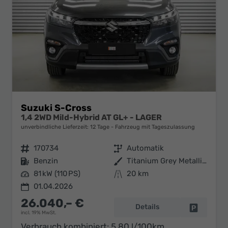
Suzuki S-Cross
1,4 2WD Mild-Hybrid AT GL+ - LAGER
unverbindliche Lieferzeit:
12 Tage
Fahrzeug mit Tageszulassung
Fahrzeugnr.
170734
Getriebe
Automatik
Kraftstoff
Benzin
Außenfarbe
Titanium Grey Metallic (ZZZ)
Leistung
81 kW (110 PS)
Kilometerstand
20 km
01.04.2026
26.040,– €
Details
Fahrzeug 
incl. 19% MwSt.
Verbrauch kombiniert:
5,80 l/100km