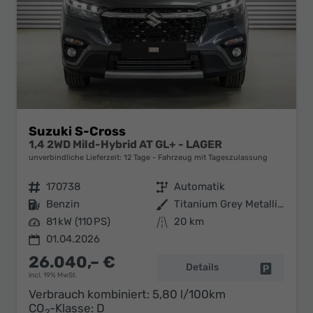
Suzuki S-Cross
1,4 2WD Mild-Hybrid AT GL+ - LAGER
unverbindliche Lieferzeit:
12 Tage
Fahrzeug mit Tageszulassung
Fahrzeugnr.
170738
Getriebe
Automatik
Kraftstoff
Benzin
Außenfarbe
Titanium Grey Metallic (ZZZ)
Leistung
81 kW (110 PS)
Kilometerstand
20 km
01.04.2026
26.040,– €
Details
Fahrzeug 
incl. 19% MwSt.
Verbrauch kombiniert:
5,80 l/100km
CO
-Klasse:
D
2