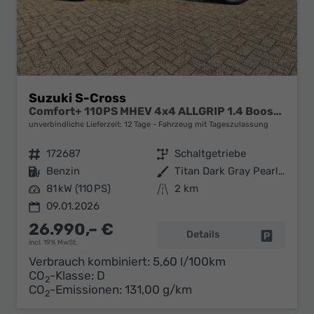
Suzuki S-Cross
Comfort+ 110PS MHEV 4x4 ALLGRIP 1.4 Boosterjet Teilleder Navi Klimaautomatik Sitzheizung ACC PDC v+h 4x Kamera Suzuki-Radio Apple CarPlay Android Auto Touchscreen 2xKeyless 17-LM
unverbindliche Lieferzeit:
12 Tage
Fahrzeug mit Tageszulassung
Fahrzeugnr.
172687
Getriebe
Schaltgetriebe
Kraftstoff
Benzin
Außenfarbe
Titan Dark Gray Pearl Metallic
Leistung
81 kW (110 PS)
Kilometerstand
2 km
09.01.2026
26.990,– €
Details
Fahrzeug 
incl. 19% MwSt.
Verbrauch kombiniert:
5,60 l/100km
CO
-Klasse:
D
2
CO
-Emissionen:
131,00 g/km
2