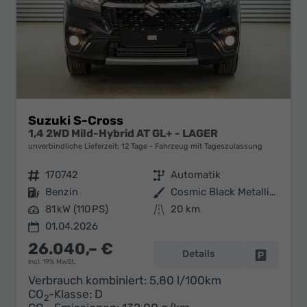
Suzuki S-Cross
1,4 2WD Mild-Hybrid AT GL+ - LAGER
unverbindliche Lieferzeit:
12 Tage
Fahrzeug mit Tageszulassung
Fahrzeugnr.
170742
Getriebe
Automatik
Kraftstoff
Benzin
Außenfarbe
Cosmic Black Metallic (ZCE)
Leistung
81 kW (110 PS)
Kilometerstand
20 km
01.04.2026
26.040,– €
Details
Fahrzeug 
incl. 19% MwSt.
Verbrauch kombiniert:
5,80 l/100km
CO
-Klasse:
D
2