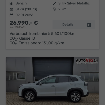
Kraftstoff
Benzin
Außenfarbe
Silky Silver Metallic
Leistung
81 kW (110 PS)
Kilometerstand
2 km
09.01.2026
26.990,– €
Details
Fahrzeug 
incl. 19% MwSt.
Verbrauch kombiniert:
5,60 l/100km
CO
-Klasse:
D
2
CO
-Emissionen:
131,00 g/km
2