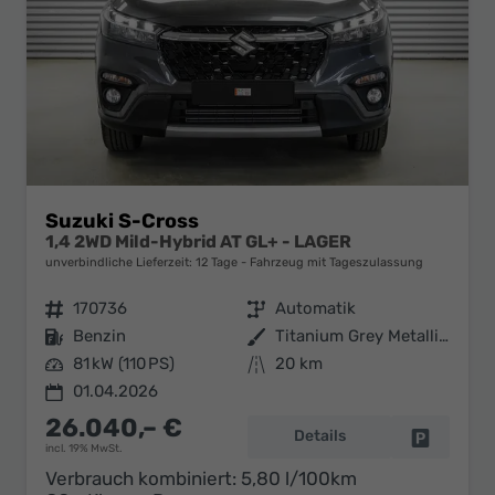
Suzuki S-Cross
1,4 2WD Mild-Hybrid AT GL+ - LAGER
unverbindliche Lieferzeit:
12 Tage
Fahrzeug mit Tageszulassung
Fahrzeugnr.
170736
Getriebe
Automatik
Kraftstoff
Benzin
Außenfarbe
Titanium Grey Metallic (ZZZ)
Leistung
81 kW (110 PS)
Kilometerstand
20 km
01.04.2026
26.040,– €
Details
Fahrzeug 
incl. 19% MwSt.
Verbrauch kombiniert:
5,80 l/100km