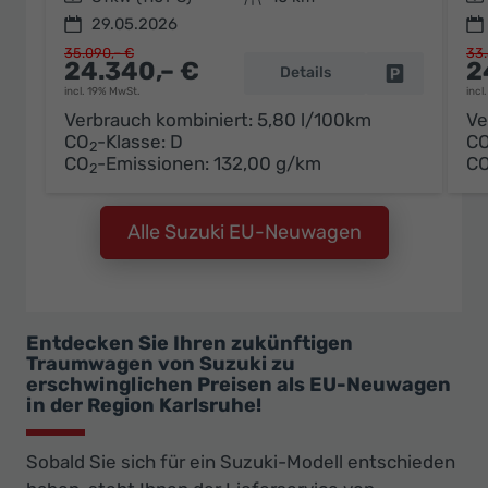
29.05.2026
35.090,– €
33.
24.340,– €
2
Details
Fahrzeug pa
incl. 19% MwSt.
incl
Verbrauch kombiniert:
5,80 l/100km
Ve
CO
-Klasse:
D
C
2
CO
-Emissionen:
132,00 g/km
C
2
Alle Suzuki EU-Neuwagen
Entdecken Sie Ihren zukünftigen
Traumwagen von Suzuki zu
erschwinglichen Preisen als EU-Neuwagen
in der Region Karlsruhe!
Sobald Sie sich für ein Suzuki-Modell entschieden