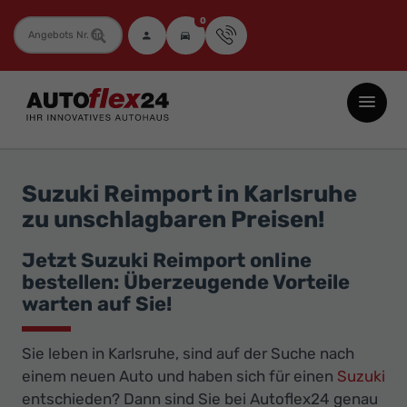
0
Fahrzeugnummer
Autoflex24
GmbH
-
EU-
Suzuki Reimport in Karlsruhe
Neuwagen
zu unschlagbaren Preisen!
Jahreswagen
und
Jetzt Suzuki Reimport online
bestellen: Überzeugende Vorteile
Gebrauchtwagen
warten auf Sie!
zu
Top-
Sie leben in Karlsruhe, sind auf der Suche nach
Preisen
einem neuen Auto und haben sich für einen
Suzuki
-
entschieden? Dann sind Sie bei Autoflex24 genau