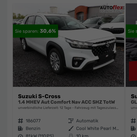
30,6%
Suzuki S-Cross
Su
1.4 MHEV Aut Comfort Nav ACC SHZ TotW
unverbindliche Lieferzeit:
12 Tage
Fahrzeug mit Tageszulassung
unv
Fahrzeugnr.
186077
Getriebe
Automatik
Fahrzeugnr.
Kraftstoff
Benzin
Außenfarbe
Cool White Pearl Metallic
Kraftstoff
Leistung
81 kW (110 PS)
Kilometerstand
10 km
Leistung