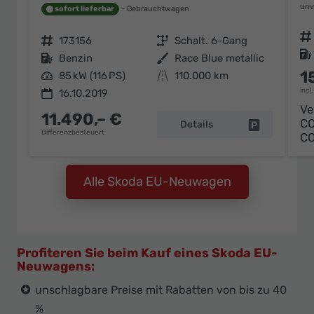
unv
sofort lieferbar
Gebrauchtwagen
Fahrzeugnr.
Fahrzeugnr.
173156
Getriebe
Schalt. 6-Gang
Kraftstoff
Kraftstoff
Benzin
Außenfarbe
Race Blue metallic
1
Leistung
85 kW (116 PS)
Kilometerstand
110.000 km
incl
16.10.2019
Ve
11.490,– €
C
Details
Fahrzeug pa
Differenzbesteuert
C
Alle Skoda EU-Neuwagen
Profiteren Sie beim Kauf eines Skoda EU-
Neuwagens:
unschlagbare Preise mit Rabatten von bis zu 40
%