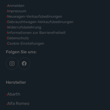
Anmelden
Impressum
Neuwagen-Verkaufsbedinungen
Gebrauchtwagen-Verkaufsbedinungen
Widerrufsbelehrung
Informationen zur Barrierefreiheit
Datenschutz
Cookie-Einstellungen
Folgen Sie uns:
autoflex
autoflex24
auf
auf
instagram
facebook
Hersteller
Alle
Abarth
Fahrzeuge
Alle
Alfa Romeo
von