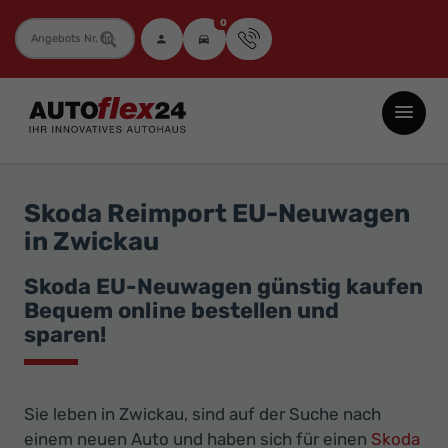
0
Fahrzeugnummer
Autoflex24
GmbH
-
EU-
Skoda Reimport EU-Neuwagen
Neuwagen
in Zwickau
Jahreswagen
und
Skoda EU-Neuwagen günstig kaufen
Bequem online bestellen und
Gebrauchtwagen
sparen!
zu
Top-
Preisen
Sie leben in Zwickau, sind auf der Suche nach
-
einem neuen Auto und haben sich für einen
Skoda