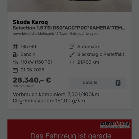
Skoda Karoq
Selection 1.5 TSI DSG*ACC*PDC*KAMERA*TEMPOMAT*LED*SMARTLINK*KLIMA*RADIO*17-ZOLL
unverbindliche Lieferzeit:
12 Tage
Gebrauchtwagen
Fahrzeugnr.
185730
Getriebe
Automatik
Kraftstoff
Benzin
Außenfarbe
Blackmagic Perleffekt
Leistung
110 kW (150 PS)
Kilometerstand
21.900 km
01.05.2025
28.340,– €
Details
Fahrzeug 
incl. 19% MwSt.
Verbrauch kombiniert:
7,50 l/100km
CO
-Emissionen:
151,00 g/km
2