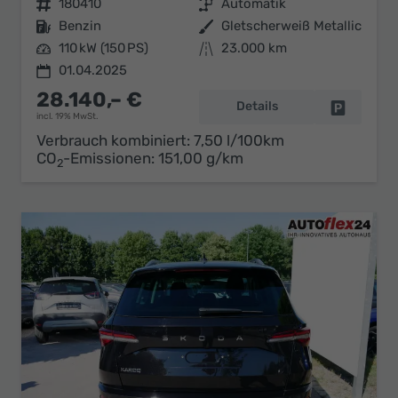
Fahrzeugnr.
180410
Getriebe
Automatik
Kraftstoff
Benzin
Außenfarbe
Gletscherweiß Metallic
Leistung
110 kW (150 PS)
Kilometerstand
23.000 km
01.04.2025
28.140,– €
Details
Fahrzeug 
incl. 19% MwSt.
Verbrauch kombiniert:
7,50 l/100km
CO
-Emissionen:
151,00 g/km
2