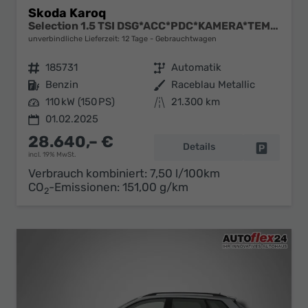
Skoda Karoq
Selection 1.5 TSI DSG*ACC*PDC*KAMERA*TEMPOMAT*LED*SMARTLINK*KLIMA*RADIO*17-ZOLL
unverbindliche Lieferzeit:
12 Tage
Gebrauchtwagen
Fahrzeugnr.
185731
Getriebe
Automatik
Kraftstoff
Benzin
Außenfarbe
Raceblau Metallic
Leistung
110 kW (150 PS)
Kilometerstand
21.300 km
01.02.2025
28.640,– €
Details
Fahrzeug 
incl. 19% MwSt.
Verbrauch kombiniert:
7,50 l/100km
CO
-Emissionen:
151,00 g/km
2