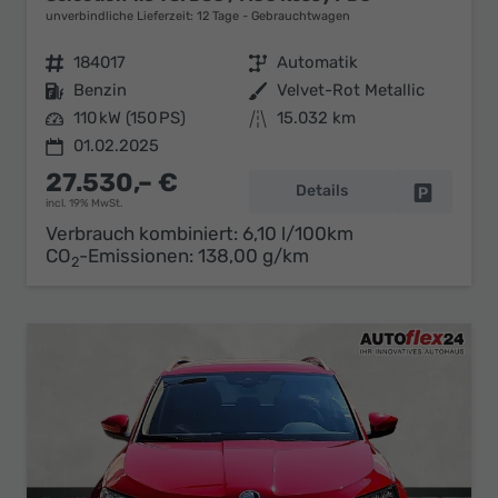
unverbindliche Lieferzeit:
12 Tage
Gebrauchtwagen
Fahrzeugnr.
184017
Getriebe
Automatik
Kraftstoff
Benzin
Außenfarbe
Velvet-Rot Metallic
Leistung
110 kW (150 PS)
Kilometerstand
15.032 km
01.02.2025
27.530,– €
Details
Fahrzeug 
incl. 19% MwSt.
Verbrauch kombiniert:
6,10 l/100km
CO
-Emissionen:
138,00 g/km
2