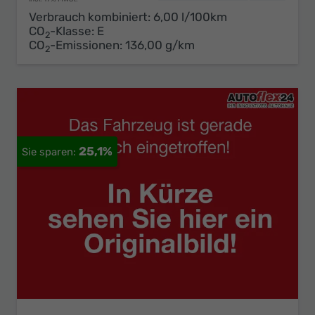
Verbrauch kombiniert:
6,00 l/100km
CO
-Klasse:
E
2
CO
-Emissionen:
136,00 g/km
2
25,1%