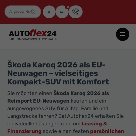
0
Fahrzeugnummer
Autoflex24
GmbH
-
EU-
Škoda Karoq 2026 als EU-
Neuwagen
Neuwagen – vielseitiges
Jahreswagen
Kompakt-SUV mit Komfort
und
Sie möchten einen
Škoda Karoq 2026 als
Gebrauchtwagen
Reimport EU-Neuwagen
kaufen und ein
zu
ausgewogenes SUV für Alltag, Familie und
Top-
Langstrecke fahren? Bei Autoflex24 erhalten Sie
Preisen
individuelle Lösungen rund um
Leasing &
-
Finanzierung
sowie einen festen
persönlichen