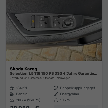
Skoda Karoq
Selection 1.5 TSI 150 PS DSG 4 Jahre Garantie-Keyless Start-AppleCarPlay-AndroidAuto-Sunset-Tempomat-2-Zonen-Klima-16''Alu
unverbindliche Lieferzeit:
6 Monate
Neuwagen
Fahrzeugnr.
184121
Getriebe
Doppelkupplungsgetriebe (DSG)
Kraftstoff
Benzin
Außenfarbe
Energyblau
Leistung
110 kW (150 PS)
Kilometerstand
10 km