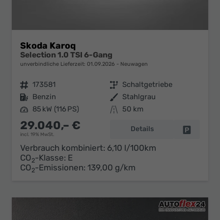
Skoda Karoq
Selection 1.0 TSI 6-Gang
unverbindliche Lieferzeit:
01.09.2026
Neuwagen
Fahrzeugnr.
173581
Getriebe
Schaltgetriebe
Kraftstoff
Benzin
Außenfarbe
Stahlgrau
Leistung
85 kW (116 PS)
Kilometerstand
50 km
29.040,– €
Details
Fahrzeug 
incl. 19% MwSt.
Verbrauch kombiniert:
6,10 l/100km
CO
-Klasse:
E
2
CO
-Emissionen:
139,00 g/km
2