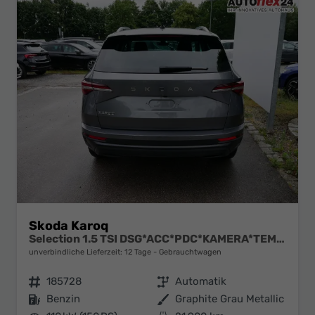
Skoda Karoq
Selection 1.5 TSI DSG*ACC*PDC*KAMERA*TEMPOMAT*LED*SMARTLINK*KLIMA*RADIO*17-ZOLL
unverbindliche Lieferzeit:
12 Tage
Gebrauchtwagen
Fahrzeugnr.
185728
Getriebe
Automatik
Kraftstoff
Benzin
Außenfarbe
Graphite Grau Metallic