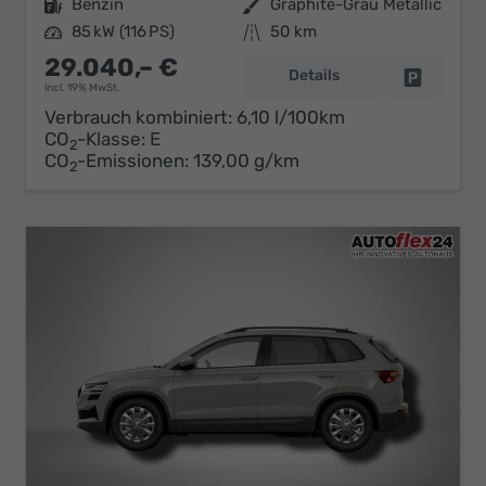
Kraftstoff
Benzin
Außenfarbe
Graphite-Grau Metallic
Leistung
85 kW (116 PS)
Kilometerstand
50 km
29.040,– €
Details
Fahrzeug 
incl. 19% MwSt.
Verbrauch kombiniert:
6,10 l/100km
CO
-Klasse:
E
2
CO
-Emissionen:
139,00 g/km
2