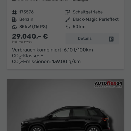
Fahrzeugnr.
173576
Getriebe
Schaltgetriebe
Kraftstoff
Benzin
Außenfarbe
Black-Magic Perleffekt
Leistung
85 kW (116 PS)
Kilometerstand
50 km
29.040,– €
Details
Fahrzeug 
incl. 19% MwSt.
Verbrauch kombiniert:
6,10 l/100km
CO
-Klasse:
E
2
CO
-Emissionen:
139,00 g/km
2