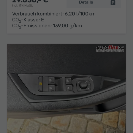
29.050,– €
Details
Fahrzeug 
incl. 19% MwSt.
Verbrauch kombiniert:
6,20 l/100km
CO
-Klasse:
E
2
CO
-Emissionen:
139,00 g/km
2