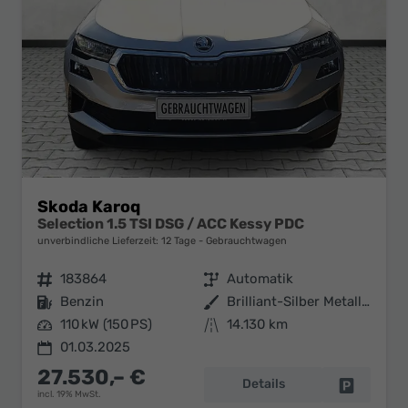
Skoda Karoq
Selection 1.5 TSI DSG / ACC Kessy PDC
unverbindliche Lieferzeit:
12 Tage
Gebrauchtwagen
Fahrzeugnr.
183864
Getriebe
Automatik
Kraftstoff
Benzin
Außenfarbe
Brilliant-Silber Metallic
Leistung
110 kW (150 PS)
Kilometerstand
14.130 km
01.03.2025
27.530,– €
Details
Fahrzeug 
incl. 19% MwSt.