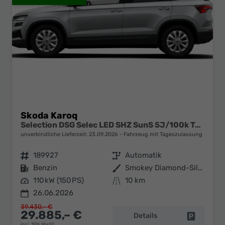
Skoda Karoq
Selection DSG Selec LED SHZ SunS 5J/100k Temp VirtC
unverbindliche Lieferzeit:
23.09.2026
Fahrzeug mit Tageszulassung
Fahrzeugnr.
189927
Getriebe
Automatik
Kraftstoff
Benzin
Außenfarbe
Smokey Diamond-Silber Metallic
Leistung
110 kW (150 PS)
Kilometerstand
10 km
26.06.2026
39.430,– €
29.885,– €
Details
Fahrzeug 
incl. 19% MwSt.