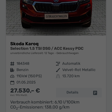
Skoda Karoq
Selection 1.5 TSI DSG / ACC Kessy PDC
unverbindliche Lieferzeit:
12 Tage
Gebrauchtwagen
Fahrzeugnr.
184348
Getriebe
Automatik
Kraftstoff
Benzin
Außenfarbe
Velvet-Rot Metallic
Leistung
110 kW (150 PS)
Kilometerstand
13.720 km
01.05.2025
27.530,– €
Details
Fahrzeug 
incl. 19% MwSt.
Verbrauch kombiniert:
6,10 l/100km
CO
-Emissionen:
138,00 g/km
2