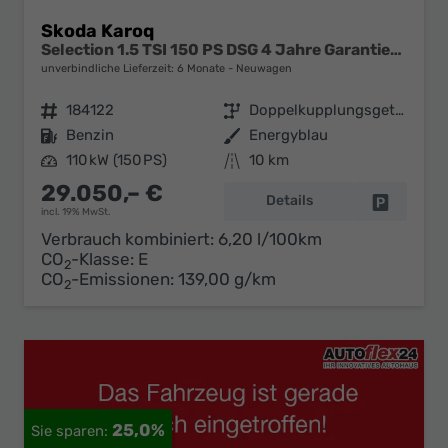
Skoda Karoq
Selection 1.5 TSI 150 PS DSG 4 Jahre Garantie-Keyless Start-AppleCarPlay-AndroidAuto-Sunset-Tempomat-2-Zonen-Klima-16''Alu
unverbindliche Lieferzeit:
6 Monate
Neuwagen
Fahrzeugnr.
184122
Getriebe
Doppelkupplungsgetriebe (DSG)
Kraftstoff
Benzin
Außenfarbe
Energyblau
Leistung
110 kW (150 PS)
Kilometerstand
10 km
29.050,– €
Details
Fahrzeug 
incl. 19% MwSt.
Verbrauch kombiniert:
6,20 l/100km
CO
-Klasse:
E
2
CO
-Emissionen:
139,00 g/km
2
25,0%