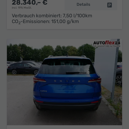
28.340,– €
Details
Fahrzeug 
incl. 19% MwSt.
Verbrauch kombiniert:
7,50 l/100km
CO
-Emissionen:
151,00 g/km
2