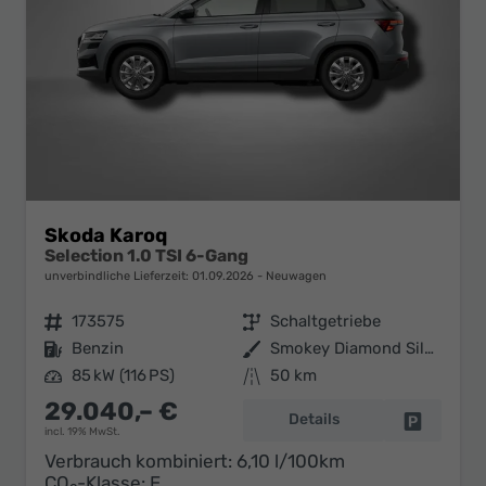
Skoda Karoq
Selection 1.0 TSI 6-Gang
unverbindliche Lieferzeit:
01.09.2026
Neuwagen
Fahrzeugnr.
173575
Getriebe
Schaltgetriebe
Kraftstoff
Benzin
Außenfarbe
Smokey Diamond Silber Metallic
Leistung
85 kW (116 PS)
Kilometerstand
50 km
29.040,– €
Details
Fahrzeug 
incl. 19% MwSt.
Verbrauch kombiniert:
6,10 l/100km
CO
-Klasse:
E