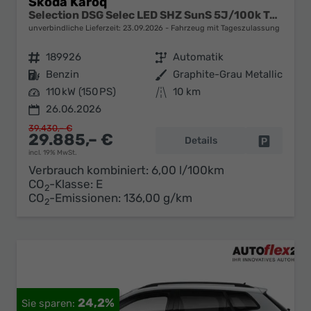
Skoda Karoq
Selection DSG Selec LED SHZ SunS 5J/100k Temp VirtC
unverbindliche Lieferzeit:
23.09.2026
Fahrzeug mit Tageszulassung
Fahrzeugnr.
189926
Getriebe
Automatik
Kraftstoff
Benzin
Außenfarbe
Graphite-Grau Metallic
Leistung
110 kW (150 PS)
Kilometerstand
10 km
26.06.2026
39.430,– €
29.885,– €
Details
Fahrzeug 
incl. 19% MwSt.
Verbrauch kombiniert:
6,00 l/100km
CO
-Klasse:
E
2
CO
-Emissionen:
136,00 g/km
2
24,2%