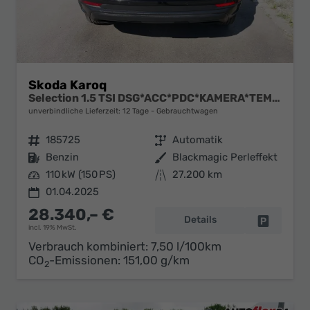
Skoda Karoq
Selection 1.5 TSI DSG*ACC*PDC*KAMERA*TEMPOMAT*LED*SMARTLINK*KLIMA*RADIO*17-ZOLL
unverbindliche Lieferzeit:
12 Tage
Gebrauchtwagen
Fahrzeugnr.
185725
Getriebe
Automatik
Kraftstoff
Benzin
Außenfarbe
Blackmagic Perleffekt
Leistung
110 kW (150 PS)
Kilometerstand
27.200 km
01.04.2025
28.340,– €
Details
Fahrzeug 
incl. 19% MwSt.
Verbrauch kombiniert:
7,50 l/100km
CO
-Emissionen:
151,00 g/km
2