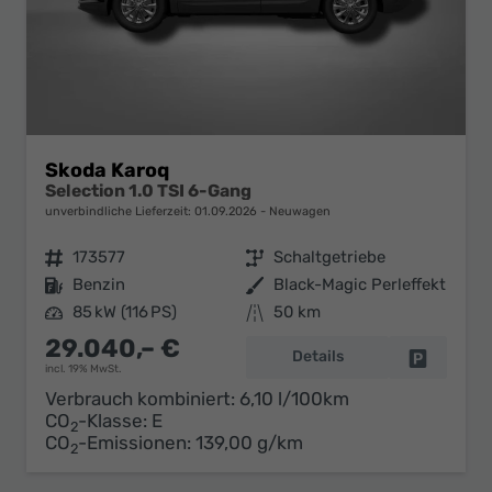
Skoda Karoq
Selection 1.0 TSI 6-Gang
unverbindliche Lieferzeit:
01.09.2026
Neuwagen
Fahrzeugnr.
173577
Getriebe
Schaltgetriebe
Kraftstoff
Benzin
Außenfarbe
Black-Magic Perleffekt
Leistung
85 kW (116 PS)
Kilometerstand
50 km
29.040,– €
Details
Fahrzeug 
incl. 19% MwSt.
Verbrauch kombiniert:
6,10 l/100km
CO
-Klasse:
E
2
CO
-Emissionen:
139,00 g/km
2