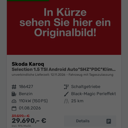
Skoda Karoq
Selection 1.5 TSI Android Auto*SHZ*PDC*Klimaauto*SUNSET*LED
unverbindliche Lieferzeit:
12.11.2026
Fahrzeug mit Tageszulassung
Fahrzeugnr.
186427
Getriebe
Schaltgetriebe
Kraftstoff
Benzin
Außenfarbe
Black-Magic Perleffekt
Leistung
110 kW (150 PS)
Kilometerstand
25 km
01.08.2026
39.599,– €
29.690,– €
Details
Fahrzeug 
incl. 19% MwSt.