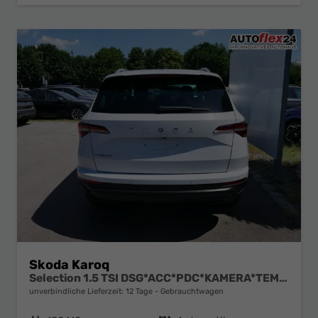
Skoda Karoq
Selection 1.5 TSI DSG*ACC*PDC*KAMERA*TEMPOMAT*LED*SMARTLINK*KLIMA*RADIO*17-ZOLL
unverbindliche Lieferzeit:
12 Tage
Gebrauchtwagen