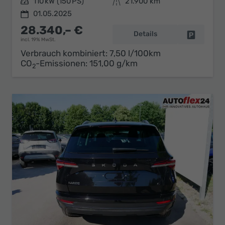
Leistung
110 kW (150 PS)
Kilometerstand
21.900 km
01.05.2025
28.340,– €
Details
Fahrzeug 
incl. 19% MwSt.
Verbrauch kombiniert:
7,50 l/100km
CO
-Emissionen:
151,00 g/km
2