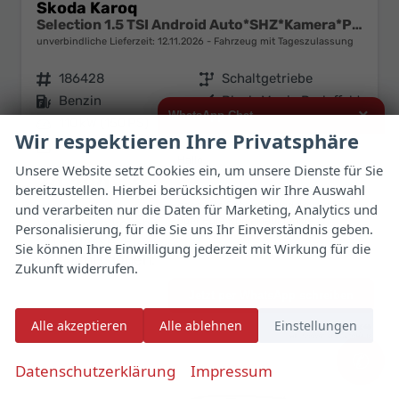
Skoda Karoq
Selection 1.5 TSI Android Auto*SHZ*Kamera*PDC v/h*Klimaauto*SUNSET*LED
unverbindliche Lieferzeit:
12.11.2026
Fahrzeug mit Tageszulassung
Fahrzeugnr.
186428
Getriebe
Schaltgetriebe
Kraftstoff
Benzin
Außenfarbe
Black-Magic Perleffekt
×
WhatsApp Chat
Leistung
110 kW (150 PS)
Kilometerstand
25 km
Wir respektieren Ihre Privatsphäre
01.08.2026
Hallo,
Unsere Website setzt Cookies ein, um unsere Dienste für Sie
40.429,– €
30.290,– €
Details
Fahrzeug 
bereitzustellen. Hierbei berücksichtigen wir Ihre Auswahl
ich interessiere mich für das oben
incl. 19% MwSt.
genannte Fahrzeug und freue mich
und verarbeiten nur die Daten für Marketing, Analytics und
über Eure Kontaktaufnahme.
Verbrauch kombiniert:
7,10 l/100km
Personalisierung, für die Sie uns Ihr Einverständnis geben.
CO
-Klasse:
F
2
Sie können Ihre Einwilligung jederzeit mit Wirkung für die
Viele Grüße
CO
-Emissionen:
162,00 g/km
2
Zukunft widerrufen.
Jetzt per WhatsApp schreiben
Alle akzeptieren
Alle ablehnen
Einstellungen
✆
Datenschutzerklärung
Impressum