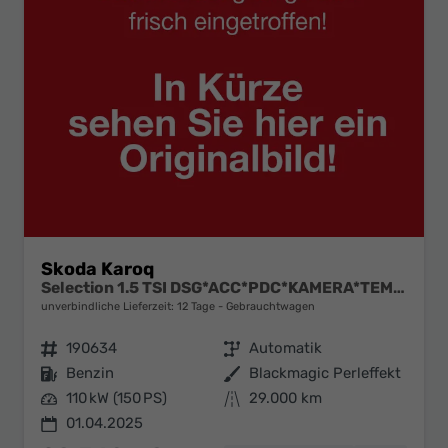
Skoda Karoq
Selection 1.5 TSI DSG*ACC*PDC*KAMERA*TEMPOMAT*LED*SMARTLINK*KLIMA*RADIO*17-ZOLL
unverbindliche Lieferzeit:
12 Tage
Gebrauchtwagen
Fahrzeugnr.
190634
Getriebe
Automatik
Kraftstoff
Benzin
Außenfarbe
Blackmagic Perleffekt
Leistung
110 kW (150 PS)
Kilometerstand
29.000 km
01.04.2025