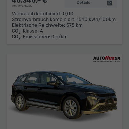
46.340,– €
Details
Fahrzeug 
incl. 19% MwSt.
Verbrauch kombiniert:
0,00
Stromverbrauch kombiniert:
15,10 kWh/100km
Elektrische Reichweite:
575 km
CO
-Klasse:
A
2
CO
-Emissionen:
0 g/km
2