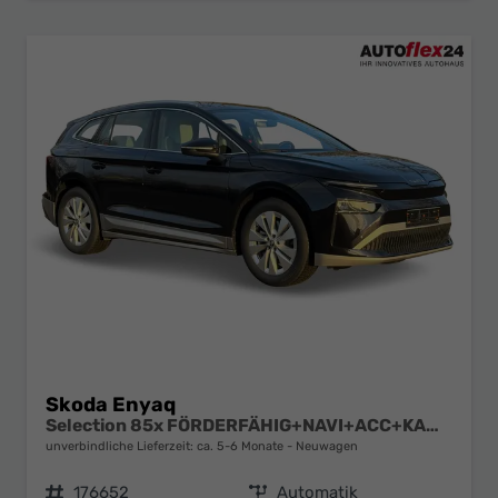
Skoda Enyaq
Selection 85x FÖRDERFÄHIG+NAVI+ACC+KAMERA+SHZ+LED+19" ALU
unverbindliche Lieferzeit: ca. 5-6 Monate
Neuwagen
Fahrzeugnr.
176652
Getriebe
Automatik