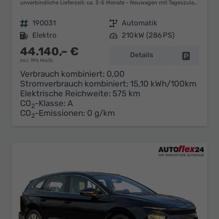
unverbindliche Lieferzeit: ca. 3-5 Monate
Neuwagen mit Tageszulassung
Fahrzeugnr.
190031
Getriebe
Automatik
Kraftstoff
Elektro
Leistung
210 kW (286 PS)
44.140,– €
Details
Fahrzeug 
incl. 19% MwSt.
Verbrauch kombiniert:
0,00
Stromverbrauch kombiniert:
15,10 kWh/100km
Elektrische Reichweite:
575 km
CO
-Klasse:
A
2
CO
-Emissionen:
0 g/km
2