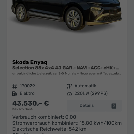
Skoda Enyaq
Selection 85x 4x4 4J GAR.+NAVI+ACC+eHK+KAMERA+SHZ+19" ALU+KESSY+LED+KLIMA
unverbindliche Lieferzeit: ca. 3-5 Monate
Neuwagen mit Tageszulassung
Fahrzeugnr.
190029
Getriebe
Automatik
Kraftstoff
Elektro
Leistung
220 kW (299 PS)
43.530,– €
Details
Fahrzeug 
incl. 19% MwSt.
Verbrauch kombiniert:
0,00
Stromverbrauch kombiniert:
15,80 kWh/100km
Elektrische Reichweite:
542 km