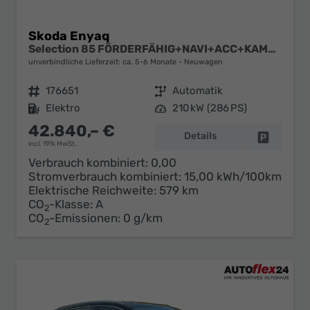
Skoda Enyaq
Selection 85 FÖRDERFÄHIG+NAVI+ACC+KAMERA+SHZ+LED+19" ALU
unverbindliche Lieferzeit: ca. 5-6 Monate
Neuwagen
Fahrzeugnr.
176651
Getriebe
Automatik
Kraftstoff
Elektro
Leistung
210 kW (286 PS)
42.840,– €
Details
Fahrzeug 
incl. 19% MwSt.
Verbrauch kombiniert:
0,00
Stromverbrauch kombiniert:
15,00 kWh/100km
Elektrische Reichweite:
579 km
CO
-Klasse:
A
2
CO
-Emissionen:
0 g/km
2