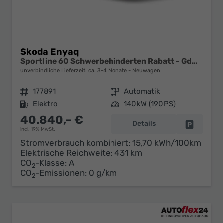
Skoda Enyaq
Sportline 60 Schwerbehinderten Rabatt - GdB 50% FÖRDERFÄHIG
unverbindliche Lieferzeit: ca. 3-4 Monate
Neuwagen
Fahrzeugnr.
177891
Getriebe
Automatik
Kraftstoff
Elektro
Leistung
140 kW (190 PS)
40.840,– €
Details
Fahrzeug 
incl. 19% MwSt.
Stromverbrauch kombiniert:
15,70 kWh/100km
Elektrische Reichweite:
431 km
CO
-Klasse:
A
2
CO
-Emissionen:
0 g/km
2