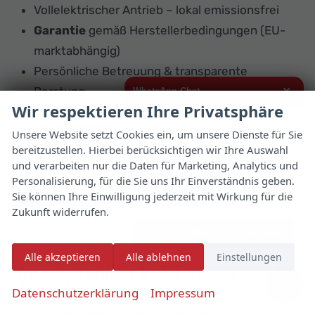
Vollelektrischer Antrieb – lokal emissionsfrei
Garantie
gemäß Herstellerbedingungen (EU-
marktabhängig)
Persönliche Betreuung & transparente
×
Beratung
WhatsApp Chat
Wir respektieren Ihre Privatsphäre
Škoda Enyaq: Elektromobilität für
Hallo,
Unsere Website setzt Cookies ein, um unsere Dienste für Sie
Alltag, Familie & Langstrecke
bereitzustellen. Hierbei berücksichtigen wir Ihre Auswahl
ich interessiere mich für das oben
genannte Fahrzeug und freue mich
und verarbeiten nur die Daten für Marketing, Analytics und
Der Škoda Enyaq kombiniert die Vorteile eines
über Eure Kontaktaufnahme.
Personalisierung, für die Sie uns Ihr Einverständnis geben.
klassischen SUVs mit moderner Elektromobilität.
Sie können Ihre Einwilligung jederzeit mit Wirkung für die
Viele Grüße
Dank hoher Reichweite, komfortabler Abstimmung
Zukunft widerrufen.
und großzügigem Platzangebot eignet sich der
Jetzt per WhatsApp schreiben
Enyaq ideal für Familien, Pendler und Vielfahrer.
Alle akzeptieren
Alle ablehnen
Einstellungen
Ausstattungen & elektrische
✆
Antriebsvarianten
Datenschutzerklärung
Impressum
Der Škoda Enyaq ist je nach Modelljahr und EU-