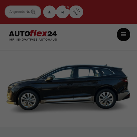
0
Fahrzeugnummer
Autoflex24
GmbH
-
EU-
Neuwagen
Jahreswagen
und
Gebrauchtwagen
zu
Top-
Preisen
-