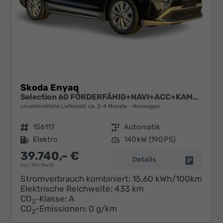
Skoda Enyaq
Selection 60 FÖRDERFÄHIG+NAVI+ACC+KAMERA+SHZ+LED+19" ALU
unverbindliche Lieferzeit: ca. 3-4 Monate
Neuwagen
Fahrzeugnr.
156117
Getriebe
Automatik
Kraftstoff
Elektro
Leistung
140 kW (190 PS)
39.740,– €
Details
Fahrzeug 
incl. 19% MwSt.
Stromverbrauch kombiniert:
15,60 kWh/100km
Elektrische Reichweite:
433 km
CO
-Klasse:
A
2
CO
-Emissionen:
0 g/km
2