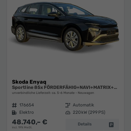
Skoda Enyaq
Sportline 85x FÖRDERFÄHIG+NAVI+MATRIX+EL. HECKKL.+ACC+KAMERA+20" ALU
unverbindliche Lieferzeit: ca. 5-6 Monate
Neuwagen
Fahrzeugnr.
176654
Getriebe
Automatik
Kraftstoff
Elektro
Leistung
220 kW (299 PS)
48.740,– €
Details
Fahrzeug 
incl. 19% MwSt.