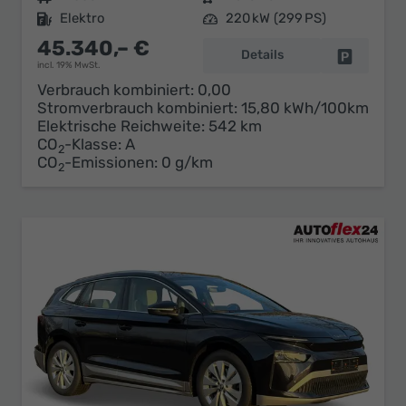
Kraftstoff
Elektro
Leistung
220 kW (299 PS)
45.340,– €
Details
Fahrzeug 
incl. 19% MwSt.
Verbrauch kombiniert:
0,00
Stromverbrauch kombiniert:
15,80 kWh/100km
Elektrische Reichweite:
542 km
CO
-Klasse:
A
2
CO
-Emissionen:
0 g/km
2