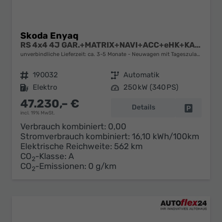
Skoda Enyaq
RS 4x4 4J GAR.+MATRIX+NAVI+ACC+eHK+KAMERA+SHZ+20" ALU+KESSY+KLIMA
unverbindliche Lieferzeit: ca. 3-5 Monate
Neuwagen mit Tageszulassung
Fahrzeugnr.
190032
Getriebe
Automatik
Kraftstoff
Elektro
Leistung
250 kW (340 PS)
47.230,– €
Details
Fahrzeug 
incl. 19% MwSt.
Verbrauch kombiniert:
0,00
Stromverbrauch kombiniert:
16,10 kWh/100km
Elektrische Reichweite:
562 km
CO
-Klasse:
A
2
CO
-Emissionen:
0 g/km
2