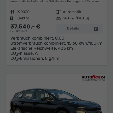
unverbindliche Lieferzeit: ca. 3-5 Monate
Neuwagen mit Tageszulassung
Fahrzeugnr.
190030
Getriebe
Automatik
Kraftstoff
Elektro
Leistung
140 kW (190 PS)
37.540,– €
Details
Fahrzeug 
incl. 19% MwSt.
Verbrauch kombiniert:
0,00
Stromverbrauch kombiniert:
15,60 kWh/100km
Elektrische Reichweite:
433 km
CO
-Klasse:
A
2
CO
-Emissionen:
0 g/km
2