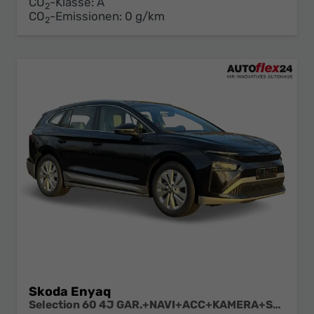
CO
-Klasse:
A
2
CO
-Emissionen:
0 g/km
2
Skoda Enyaq
Selection 60 4J GAR.+NAVI+ACC+KAMERA+SHZ+19" ALU+KESSY+LED+KLIMA