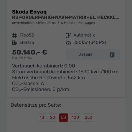
Skoda Enyaq
RS FÖRDERFÄHIG+NAVI+MATRIX+EL. HECKKL.+ACC+KAMERA+20" ALU
unverbindliche Lieferzeit: ca. 5-6 Monate
Neuwagen
Fahrzeugnr.
176655
Getriebe
Automatik
Kraftstoff
Elektro
Leistung
250 kW (340 PS)
50.140,– €
Details
Fahrzeug 
incl. 19% MwSt.
Verbrauch kombiniert:
0,00
Stromverbrauch kombiniert:
16,10 kWh/100km
Elektrische Reichweite:
562 km
CO
-Klasse:
A
2
CO
-Emissionen:
0 g/km
2
Datensätze pro Seite:
10
20
50
100
250