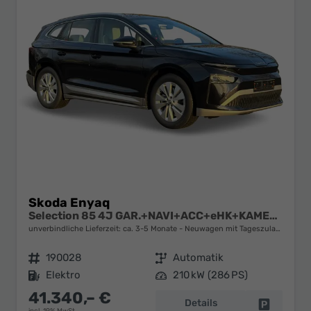
Skoda Enyaq
Selection 85 4J GAR.+NAVI+ACC+eHK+KAMERA+SHZ+19" ALU+KESSY+LED+KLIMA
unverbindliche Lieferzeit: ca. 3-5 Monate
Neuwagen mit Tageszulassung
Fahrzeugnr.
190028
Getriebe
Automatik
Kraftstoff
Elektro
Leistung
210 kW (286 PS)
41.340,– €
Details
Fahrzeug 