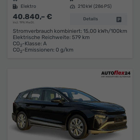
Kraftstoff
Elektro
Leistung
210 kW (286 PS)
40.840,– €
Details
Fahrzeug 
incl. 19% MwSt.
Stromverbrauch kombiniert:
15,00 kWh/100km
Elektrische Reichweite:
579 km
CO
-Klasse:
A
2
CO
-Emissionen:
0 g/km
2