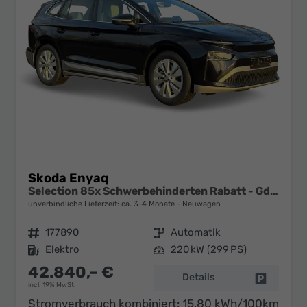
Skoda Enyaq
Selection 85x Schwerbehinderten Rabatt - GdB 50% FÖRDERFÄHIG
unverbindliche Lieferzeit: ca. 3-4 Monate
Neuwagen
Fahrzeugnr.
177890
Getriebe
Automatik
Kraftstoff
Elektro
Leistung
220 kW (299 PS)
42.840,– €
Details
Fahrzeug 
incl. 19% MwSt.
Stromverbrauch kombiniert:
15,80 kWh/100km