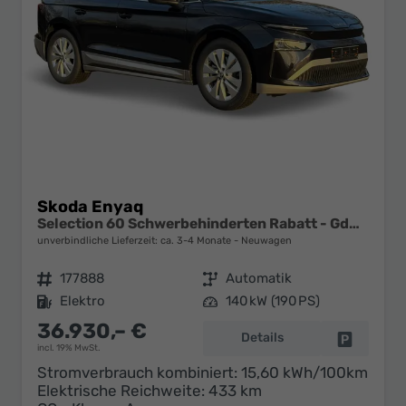
Skoda Enyaq
Selection 60 Schwerbehinderten Rabatt - GdB 50% FÖRDERFÄHIG
unverbindliche Lieferzeit: ca. 3-4 Monate
Neuwagen
Fahrzeugnr.
177888
Getriebe
Automatik
Kraftstoff
Elektro
Leistung
140 kW (190 PS)
36.930,– €
Details
Fahrzeug 
incl. 19% MwSt.
Stromverbrauch kombiniert:
15,60 kWh/100km
Elektrische Reichweite:
433 km