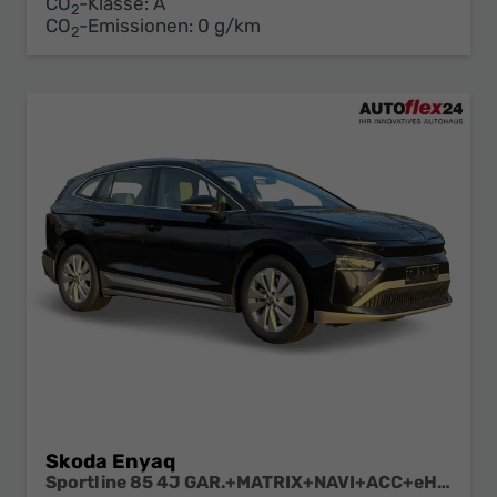
CO
-Klasse:
A
2
CO
-Emissionen:
0 g/km
2
Skoda Enyaq
Sportline 85 4J GAR.+MATRIX+NAVI+ACC+eHK+KAMERA+SHZ+20" ALU+KESSY+KLIMA