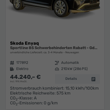
Skoda Enyaq
Sportline 85 Schwerbehinderten Rabatt - GdB 50% FÖRDERFÄHIG
unverbindliche Lieferzeit: ca. 3-4 Monate
Neuwagen
Fahrzeugnr.
177892
Getriebe
Automatik
Kraftstoff
Elektro
Leistung
210 kW (286 PS)
44.240,– €
Details
Fahrzeug 
incl. 19% MwSt.
Stromverbrauch kombiniert:
15,10 kWh/100km
Elektrische Reichweite:
575 km
CO
-Klasse:
A
2
CO
-Emissionen:
0 g/km
2