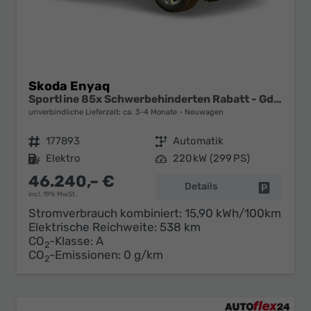
Skoda Enyaq
Sportline 85x Schwerbehinderten Rabatt - GdB 50% FÖRDERFÄHIG
unverbindliche Lieferzeit: ca. 3-4 Monate
Neuwagen
Fahrzeugnr.
177893
Getriebe
Automatik
Kraftstoff
Elektro
Leistung
220 kW (299 PS)
46.240,– €
Details
Fahrzeug 
incl. 19% MwSt.
Stromverbrauch kombiniert:
15,90 kWh/100km
Elektrische Reichweite:
538 km
CO
-Klasse:
A
2
CO
-Emissionen:
0 g/km
2