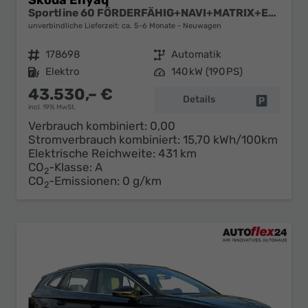
Sportline 60 FÖRDERFÄHIG+NAVI+MATRIX+EL. HECKKL.+ACC+KAMERA+20" ALU
unverbindliche Lieferzeit: ca. 5-6 Monate
Neuwagen
Fahrzeugnr.
178698
Getriebe
Automatik
Kraftstoff
Elektro
Leistung
140 kW (190 PS)
43.530,– €
Details
Fahrzeug 
incl. 19% MwSt.
Verbrauch kombiniert:
0,00
Stromverbrauch kombiniert:
15,70 kWh/100km
Elektrische Reichweite:
431 km
CO
-Klasse:
A
2
CO
-Emissionen:
0 g/km
2