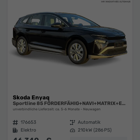
Skoda Enyaq
Sportline 85 FÖRDERFÄHIG+NAVI+MATRIX+EL. HECKKL.+ACC+KAMERA+20" ALU
unverbindliche Lieferzeit: ca. 5-6 Monate
Neuwagen
Fahrzeugnr.
176653
Getriebe
Automatik
Kraftstoff
Elektro
Leistung
210 kW (286 PS)