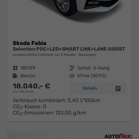
Skoda Fabia
Selection PDC+LED+SMART LINK+LANE ASSIST
unverbindliche Lieferzeit: ca. 5 Monate
Neuwagen
Fahrzeugnr.
180129
Getriebe
Schalt. 5-Gang
Kraftstoff
Benzin
Leistung
59 kW (80 PS)
18.040,– €
Details
Fahrzeug 
incl. 19% MwSt.
Verbrauch kombiniert:
5,40 l/100km
CO
-Klasse:
D
2
CO
-Emissionen:
122,00 g/km
2