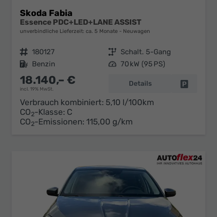
Skoda Fabia
Essence PDC+LED+LANE ASSIST
unverbindliche Lieferzeit: ca. 5 Monate
Neuwagen
Fahrzeugnr.
180127
Getriebe
Schalt. 5-Gang
Kraftstoff
Benzin
Leistung
70 kW (95 PS)
18.140,– €
Details
Fahrzeug 
incl. 19% MwSt.
Verbrauch kombiniert:
5,10 l/100km
CO
-Klasse:
C
2
CO
-Emissionen:
115,00 g/km
2