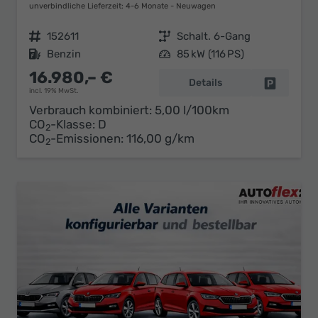
unverbindliche Lieferzeit: 4-6 Monate
Neuwagen
Fahrzeugnr.
152611
Getriebe
Schalt. 6-Gang
Kraftstoff
Benzin
Leistung
85 kW (116 PS)
16.980,– €
Details
Fahrzeug 
incl. 19% MwSt.
Verbrauch kombiniert:
5,00 l/100km
CO
-Klasse:
D
2
CO
-Emissionen:
116,00 g/km
2