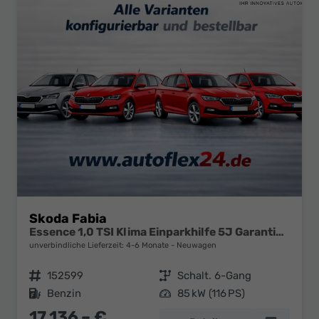
Skoda Fabia
Essence 1,0 TSI Klima Einparkhilfe 5J Garantie LED Scheinwerfer Bluetooth
unverbindliche Lieferzeit: 4-6 Monate
Neuwagen
Fahrzeugnr.
152599
Getriebe
Schalt. 6-Gang
Kraftstoff
Benzin
Leistung
85 kW (116 PS)
17.136,– €