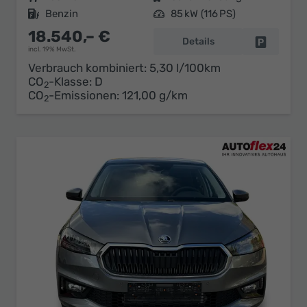
Kraftstoff
Benzin
Leistung
85 kW (116 PS)
18.540,– €
Details
Fahrzeug 
incl. 19% MwSt.
Verbrauch kombiniert:
5,30 l/100km
CO
-Klasse:
D
2
CO
-Emissionen:
121,00 g/km
2