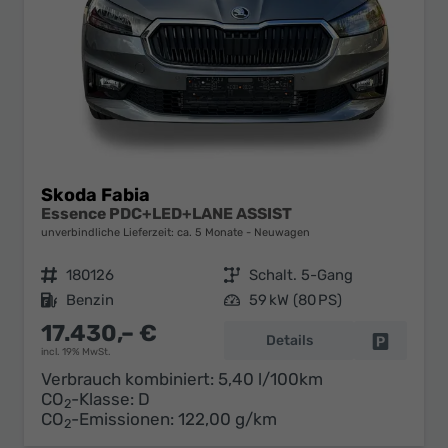
Skoda Fabia
Essence PDC+LED+LANE ASSIST
unverbindliche Lieferzeit: ca. 5 Monate
Neuwagen
Fahrzeugnr.
180126
Getriebe
Schalt. 5-Gang
Kraftstoff
Benzin
Leistung
59 kW (80 PS)
17.430,– €
Details
Fahrzeug 
incl. 19% MwSt.
Verbrauch kombiniert:
5,40 l/100km
CO
-Klasse:
D
2
CO
-Emissionen:
122,00 g/km
2