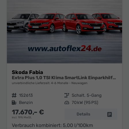
Skoda Fabia
Extra Plus 1,0 TSI Klima SmartLink Einparkhilfe 5J Garantie LED Alu Felgen Kamera Sitzheizung Bluetooth
unverbindliche Lieferzeit: 4-6 Monate
Neuwagen
Fahrzeugnr.
152613
Getriebe
Schalt. 5-Gang
Kraftstoff
Benzin
Leistung
70 kW (95 PS)
17.670,– €
Details
Fahrzeug 
incl. 19% MwSt.
Verbrauch kombiniert:
5,00 l/100km