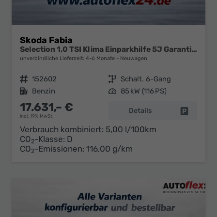
Skoda Fabia
Selection 1,0 TSI Klima Einparkhilfe 5J Garantie LED Apple Carplay Bluetooth
unverbindliche Lieferzeit: 4-6 Monate
Neuwagen
Fahrzeugnr.
152602
Getriebe
Schalt. 6-Gang
Kraftstoff
Benzin
Leistung
85 kW (116 PS)
17.631,– €
Details
Fahrzeug 
incl. 19% MwSt.
Verbrauch kombiniert:
5,00 l/100km
CO
-Klasse:
D
2
CO
-Emissionen:
116,00 g/km
2