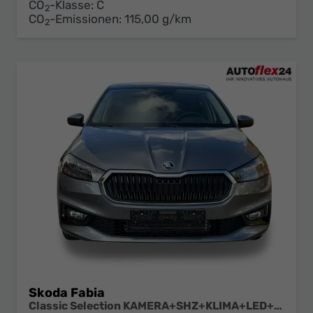
CO
-Klasse:
C
2
CO
-Emissionen:
115,00 g/km
2
Skoda Fabia
Classic Selection KAMERA+SHZ+KLIMA+LED+15" LM+SMARTLINK