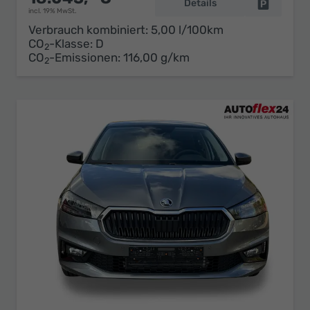
Details
Fahrzeug 
incl. 19% MwSt.
Verbrauch kombiniert:
5,00 l/100km
CO
-Klasse:
D
2
CO
-Emissionen:
116,00 g/km
2