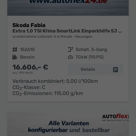
Skoda Fabia
Extra 1,0 TSI Klima SmartLink Einparkhilfe 5J Garantie LED Scheinwerfer Bluetooth
unverbindliche Lieferzeit: 4-6 Monate
Neuwagen
Fahrzeugnr.
152610
Getriebe
Schalt. 5-Gang
Kraftstoff
Benzin
Leistung
70 kW (95 PS)
16.606,– €
Details
Fahrzeug 
incl. 19% MwSt.
Verbrauch kombiniert:
5,00 l/100km
CO
-Klasse:
C
2
CO
-Emissionen:
115,00 g/km
2