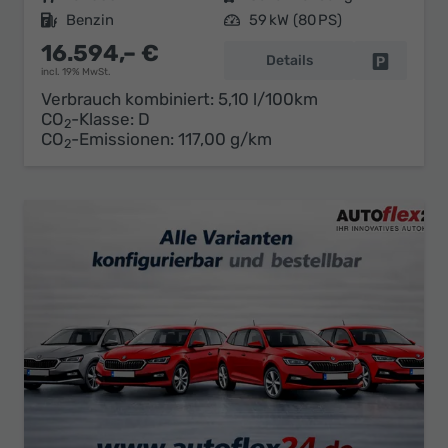
Kraftstoff
Benzin
Leistung
59 kW (80 PS)
16.594,– €
Details
Fahrzeug 
incl. 19% MwSt.
Verbrauch kombiniert:
5,10 l/100km
CO
-Klasse:
D
2
CO
-Emissionen:
117,00 g/km
2