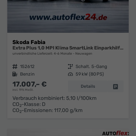
Skoda Fabia
Extra Plus 1,0 MPI Klima SmartLink Einparkhilfe 5J Garantie LED Alu Felgen Kamera Sitzheizung Bluetooth
unverbindliche Lieferzeit: 4-6 Monate
Neuwagen
Fahrzeugnr.
152612
Getriebe
Schalt. 5-Gang
Kraftstoff
Benzin
Leistung
59 kW (80 PS)
17.007,– €
Details
Fahrzeug 
incl. 19% MwSt.
Verbrauch kombiniert:
5,10 l/100km
CO
-Klasse:
D
2
CO
-Emissionen:
117,00 g/km
2