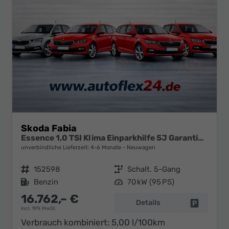
Skoda Fabia
Essence 1,0 TSI Klima Einparkhilfe 5J Garantie LED Scheinwerfer Bluetooth
unverbindliche Lieferzeit: 4-6 Monate
Neuwagen
Fahrzeugnr.
152598
Getriebe
Schalt. 5-Gang
Kraftstoff
Benzin
Leistung
70 kW (95 PS)
16.762,– €
Details
Fahrzeug 
incl. 19% MwSt.
Verbrauch kombiniert:
5,00 l/100km