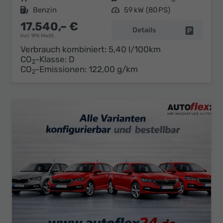
Kraftstoff
Benzin
Leistung
59 kW (80 PS)
17.540,– €
Details
Fahrzeug 
incl. 19% MwSt.
Verbrauch kombiniert:
5,40 l/100km
CO
-Klasse:
D
2
CO
-Emissionen:
122,00 g/km
2