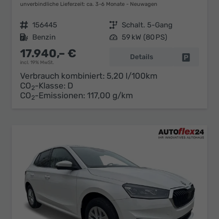
unverbindliche Lieferzeit: ca. 3-6 Monate
Neuwagen
Fahrzeugnr.
156445
Getriebe
Schalt. 5-Gang
Kraftstoff
Benzin
Leistung
59 kW (80 PS)
17.940,– €
Details
Fahrzeug 
incl. 19% MwSt.
Verbrauch kombiniert:
5,20 l/100km
CO
-Klasse:
D
2
CO
-Emissionen:
117,00 g/km
2