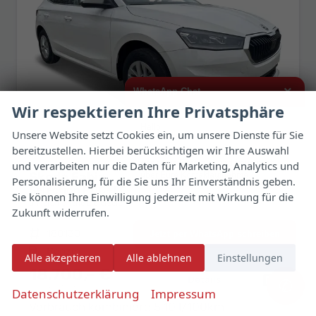
×
WhatsApp Chat
Wir respektieren Ihre Privatsphäre
Hallo,
Unsere Website setzt Cookies ein, um unsere Dienste für Sie
bereitzustellen. Hierbei berücksichtigen wir Ihre Auswahl
ich interessiere mich für das oben
genannte Fahrzeug und freue mich
und verarbeiten nur die Daten für Marketing, Analytics und
Skoda Fabia
über Eure Kontaktaufnahme.
Personalisierung, für die Sie uns Ihr Einverständnis geben.
Selection PDC+LED+SMART LINK+LANE ASSIST
Sie können Ihre Einwilligung jederzeit mit Wirkung für die
Viele Grüße
unverbindliche Lieferzeit: ca. 5 Monate
Neuwagen
Zukunft widerrufen.
Fahrzeugnr.
180130
Getriebe
Schalt. 5-Gang
Jetzt per WhatsApp schreiben
Kraftstoff
Benzin
Leistung
70 kW (95 PS)
Alle akzeptieren
Alle ablehnen
Einstellungen
18.700,– €
Details
Fahrzeug 
✆
incl. 19% MwSt.
Datenschutzerklärung
Impressum
Verbrauch kombiniert:
5,10 l/100km