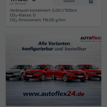
Details
Fahrzeug 
incl. 19% MwSt.
Verbrauch kombiniert:
5,00 l/100km
CO
-Klasse:
D
2
CO
-Emissionen:
116,00 g/km
2