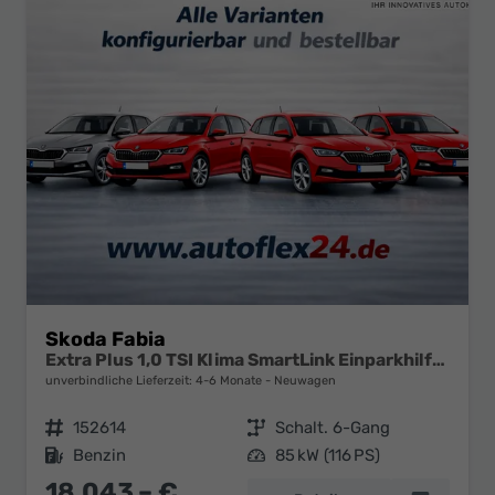
Skoda Fabia
Extra Plus 1,0 TSI Klima SmartLink Einparkhilfe 5J Garantie LED Alu Felgen Kamera Sitzheizung Bluetooth
unverbindliche Lieferzeit: 4-6 Monate
Neuwagen
Fahrzeugnr.
152614
Getriebe
Schalt. 6-Gang
Kraftstoff
Benzin
Leistung
85 kW (116 PS)
18.043,– €