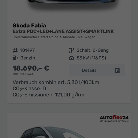
Skoda Fabia
Extra PDC+LED+LANE ASSIST+SMARTLINK
unverbindliche Lieferzeit: ca. 5 Monate
Neuwagen
Fahrzeugnr.
181497
Getriebe
Schalt. 6-Gang
Kraftstoff
Benzin
Leistung
85 kW (116 PS)
18.690,– €
Details
Fahrzeug 
incl. 19% MwSt.
Verbrauch kombiniert:
5,30 l/100km
CO
-Klasse:
D
2
CO
-Emissionen:
121,00 g/km
2