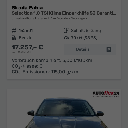
Skoda Fabia
Selection 1,0 TSI Klima Einparkhilfe 5J Garantie LED Apple Carplay Bluetooth
unverbindliche Lieferzeit: 4-6 Monate
Neuwagen
Fahrzeugnr.
152601
Getriebe
Schalt. 5-Gang
Kraftstoff
Benzin
Leistung
70 kW (95 PS)
17.257,– €
Details
Fahrzeug 
incl. 19% MwSt.
Verbrauch kombiniert:
5,00 l/100km
CO
-Klasse:
C
2
CO
-Emissionen:
115,00 g/km
2