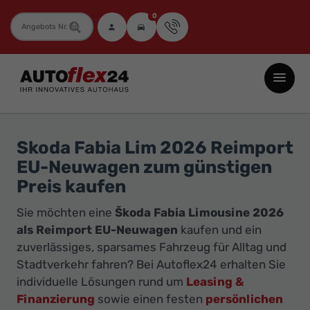
0
Fahrzeugnummer
Autoflex24
GmbH
-
EU-
Skoda Fabia Lim 2026 Reimport
Neuwagen
EU-Neuwagen zum günstigen
Jahreswagen
Preis kaufen
und
Sie möchten eine
Škoda Fabia Limousine 2026
Gebrauchtwagen
als Reimport EU-Neuwagen
kaufen und ein
zu
zuverlässiges, sparsames Fahrzeug für Alltag und
Top-
Stadtverkehr fahren? Bei Autoflex24 erhalten Sie
Preisen
individuelle Lösungen rund um
Leasing &
-
Finanzierung
sowie einen festen
persönlichen