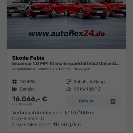
Skoda Fabia
Essence 1,0 MPI Klima Einparkhilfe 5J Garantie LED Scheinwerfer Bluetooth
unverbindliche Lieferzeit: 4-6 Monate
Neuwagen
Fahrzeugnr.
152490
Getriebe
Schalt. 5-Gang
Kraftstoff
Benzin
Leistung
59 kW (80 PS)
16.066,– €
Details
Fahrzeug 
incl. 19% MwSt.
Verbrauch kombiniert:
5,10 l/100km
CO
-Klasse:
D
2
CO
-Emissionen:
117,00 g/km
2