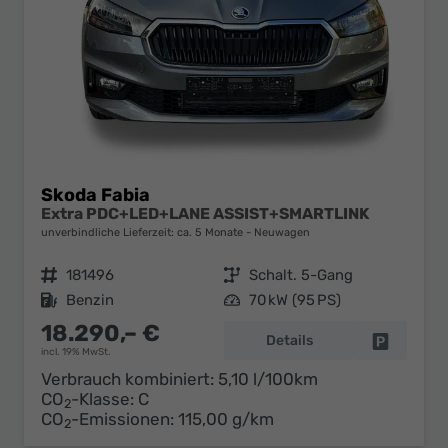
Skoda Fabia
Extra PDC+LED+LANE ASSIST+SMARTLINK
unverbindliche Lieferzeit: ca. 5 Monate
Neuwagen
Fahrzeugnr.
181496
Getriebe
Schalt. 5-Gang
Kraftstoff
Benzin
Leistung
70 kW (95 PS)
18.290,– €
Details
Fahrzeug 
incl. 19% MwSt.
Verbrauch kombiniert:
5,10 l/100km
CO
-Klasse:
C
2
CO
-Emissionen:
115,00 g/km
2