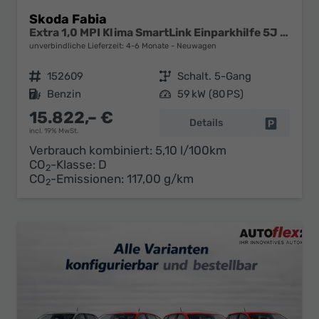
Skoda Fabia
Extra 1,0 MPI Klima SmartLink Einparkhilfe 5J Garantie LED Scheinwerfer Bluetooth
unverbindliche Lieferzeit: 4-6 Monate
Neuwagen
Fahrzeugnr.
152609
Getriebe
Schalt. 5-Gang
Kraftstoff
Benzin
Leistung
59 kW (80 PS)
15.822,– €
Details
Fahrzeug 
incl. 19% MwSt.
Verbrauch kombiniert:
5,10 l/100km
CO
-Klasse:
D
2
CO
-Emissionen:
117,00 g/km
2