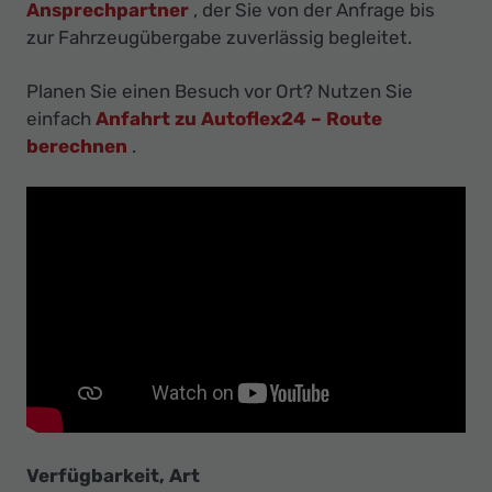
Ihr
Ansprechpartner
, der Sie von der Anfrage bis
zur Fahrzeugübergabe zuverlässig begleitet.
Innovatives
Autohaus
Planen Sie einen Besuch vor Ort? Nutzen Sie
einfach
Anfahrt zu Autoflex24 – Route
berechnen
.
Verfügbarkeit, Art