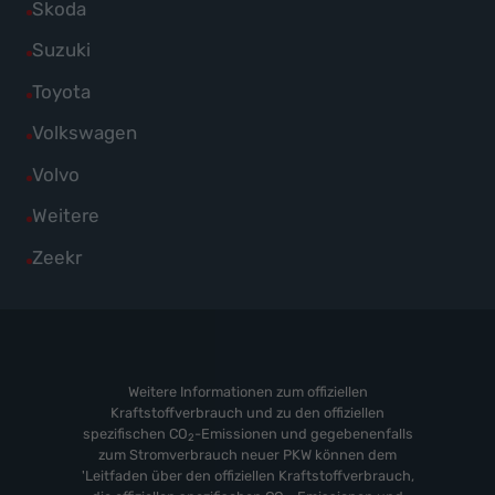
Alle
Skoda
anzeigen
Renault
von
Fahrzeuge
Alle
Suzuki
anzeigen
SEAT
von
Fahrzeuge
Alle
Toyota
anzeigen
Skoda
von
Fahrzeuge
Alle
Volkswagen
anzeigen
Suzuki
von
Fahrzeuge
Alle
Volvo
anzeigen
Toyota
von
Fahrzeuge
Alle
Weitere
anzeigen
Volkswagen
von
Fahrzeuge
Alle
Zeekr
anzeigen
Volvo
von
Fahrzeuge
anzeigen
Weitere
von
anzeigen
Zeekr
anzeigen
Weitere Informationen zum offiziellen
Kraftstoffverbrauch und zu den offiziellen
spezifischen CO
-Emissionen und gegebenenfalls
2
zum Stromverbrauch neuer PKW können dem
'Leitfaden über den offiziellen Kraftstoffverbrauch,