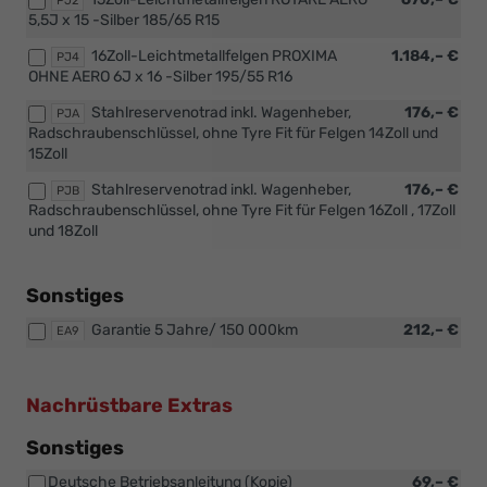
PJ2
5,5J x 15 -Silber 185/65 R15
16Zoll-Leichtmetallfelgen PROXIMA
1.184,– €
PJ4
OHNE AERO 6J x 16 -Silber 195/55 R16
Stahlreservenotrad inkl. Wagenheber,
176,– €
PJA
Radschraubenschlüssel, ohne Tyre Fit für Felgen 14Zoll und
15Zoll
Stahlreservenotrad inkl. Wagenheber,
176,– €
PJB
Radschraubenschlüssel, ohne Tyre Fit für Felgen 16Zoll , 17Zoll
und 18Zoll
Sonstiges
Garantie 5 Jahre/ 150 000km
212,– €
EA9
Nachrüstbare Extras
Sonstiges
Deutsche Betriebsanleitung (Kopie)
69,– €