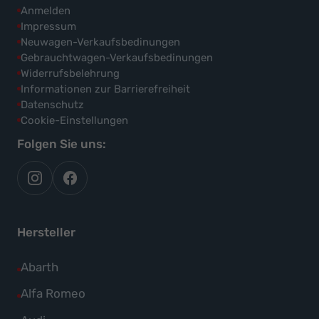
Anmelden
Impressum
Neuwagen-Verkaufsbedinungen
Gebrauchtwagen-Verkaufsbedinungen
Widerrufsbelehrung
Informationen zur Barrierefreiheit
Datenschutz
Cookie-Einstellungen
Folgen Sie uns:
autoflex
autoflex24
auf
auf
instagram
facebook
Hersteller
Alle
Abarth
Fahrzeuge
Alle
Alfa Romeo
von
Fahrzeuge