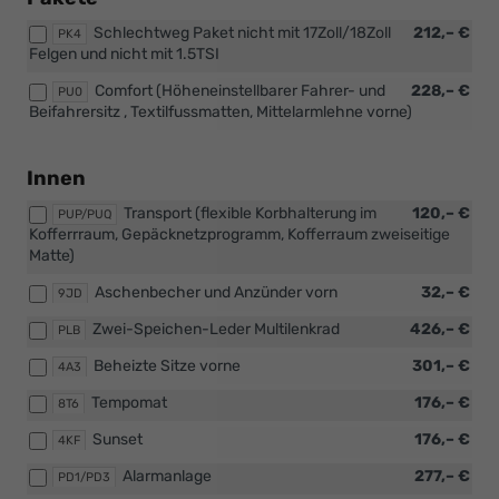
Schlechtweg Paket nicht mit 17Zoll/18Zoll
212,– €
PK4
Felgen und nicht mit 1.5TSI
Comfort (Höheneinstellbarer Fahrer- und
228,– €
PU0
Beifahrersitz , Textilfussmatten, Mittelarmlehne vorne)
Innen
Transport (flexible Korbhalterung im
120,– €
PUP/PUQ
Kofferrraum, Gepäcknetzprogramm, Kofferraum zweiseitige
Matte)
Aschenbecher und Anzünder vorn
32,– €
9JD
Zwei-Speichen-Leder Multilenkrad
426,– €
PLB
Beheizte Sitze vorne
301,– €
4A3
Tempomat
176,– €
8T6
Sunset
176,– €
4KF
Alarmanlage
277,– €
PD1/PD3