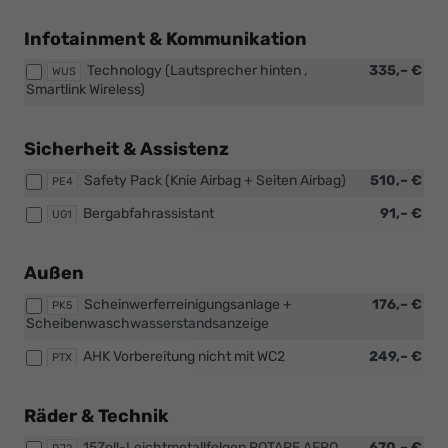
Infotainment & Kommunikation
Technology (Lautsprecher hinten ,
335,– €
WUS
Smartlink Wireless)
Sicherheit & Assistenz
Safety Pack (Knie Airbag + Seiten Airbag)
510,– €
PE4
Bergabfahrassistant
91,– €
UG1
Außen
Scheinwerferreinigungsanlage +
176,– €
PK5
Scheibenwaschwasserstandsanzeige
AHK Vorbereitung nicht mit WC2
249,– €
PTX
Räder & Technik
15Zoll-Leichtmetallfelgen ROTARE AERO
670,– €