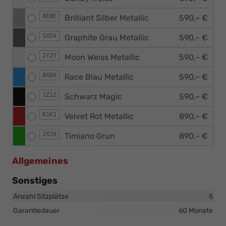
8E8E
Brilliant Silber Metallic
590,– €
5X5X
Graphite Grau Metallic
590,– €
2Y2Y
Moon Weiss Metallic
590,– €
8X8X
Race Blau Metallic
590,– €
1Z1Z
Schwarz Magic
590,– €
K1K1
Velvet Rot Metallic
890,– €
2X2X
Timiano Grun
890,– €
Allgemeines
Sonstiges
Anzahl Sitzplätze
5
Garantiedauer
60 Monate