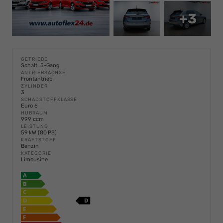
+3
GETRIEBE
Schalt. 5-Gang
ANTRIEBSACHSE
Frontantrieb
ZYLINDER
3
SCHADSTOFFKLASSE
Euro 6
HUBRAUM
999 ccm
LEISTUNG
59 kW (80 PS)
KRAFTSTOFF
Benzin
KATEGORIE
Limousine