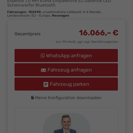
Essence 1,0 MPI Klima Einparkhilfe 5J Garantie LED
Ihr
Scheinwerfer Bluetooth
Innovatives
Fahrzeugnr.
:
152490
, unverbindliche Lieferzeit: 4-6 Monate ,
Landesversion: EU - Europa,
Neuwagen
Autohaus
16.066,– €
Gesamtpreis
incl. 19% MwSt., ggf. zzgl. Überführungkosten
WhatsApp anfragen
Fahrzeug anfragen
Fahrzeug parken
Meine Konfiguration downloaden