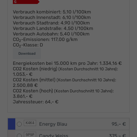
Verbrauch kombiniert:
5,10 l/100km
Verbrauch Innenstadt:
6,10 l/100km
Verbrauch Stadtrand:
4,90 l/100km
Verbrauch Landstraße:
4,50 l/100km
Verbrauch Autobahn:
5,40 l/100km
CO
-Emissionen:
117,00 g/km
2
CO
-Klasse:
D
2
Download
Energiekosten bei 15.000 km pro Jahr:
1.334,16 €
CO2 Kosten (niedrig)
:
(Kosten Durchschnitt 10 Jahre)
1.053,- €
CO2 Kosten (mittel)
:
(Kosten Durchschnitt 10 Jahre)
2.500,88 €
CO2 Kosten (hoch)
:
(Kosten Durchschnitt 10 Jahre)
3.861,- €
Jahressteuer:
64,- €
K4K4
Energy Blau
95,– €
9P9P
Candy Weiss
375,– €