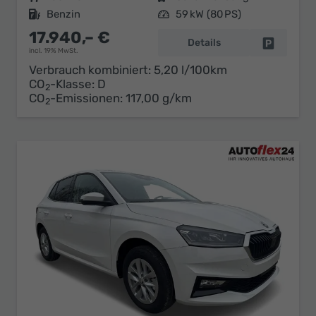
Kraftstoff
Benzin
Leistung
59 kW (80 PS)
17.940,– €
Details
Fahrzeug 
incl. 19% MwSt.
Verbrauch kombiniert:
5,20 l/100km
CO
-Klasse:
D
2
CO
-Emissionen:
117,00 g/km
2