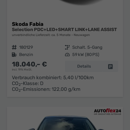
Skoda Fabia
Selection PDC+LED+SMART LINK+LANE ASSIST
unverbindliche Lieferzeit: ca. 5 Monate
Neuwagen
Fahrzeugnr.
180129
Getriebe
Schalt. 5-Gang
Kraftstoff
Benzin
Leistung
59 kW (80 PS)
18.040,– €
Details
Fahrzeug 
incl. 19% MwSt.
Verbrauch kombiniert:
5,40 l/100km
CO
-Klasse:
D
2
CO
-Emissionen:
122,00 g/km
2