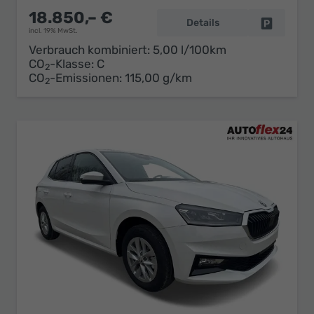
18.850,– €
Details
Fahrzeug 
incl. 19% MwSt.
Verbrauch kombiniert:
5,00 l/100km
CO
-Klasse:
C
2
CO
-Emissionen:
115,00 g/km
2