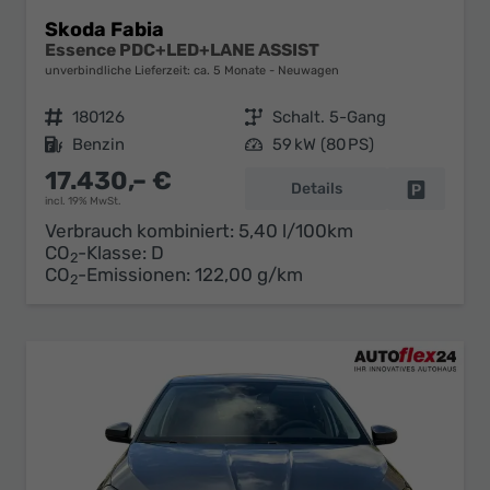
Skoda Fabia
Essence PDC+LED+LANE ASSIST
unverbindliche Lieferzeit: ca. 5 Monate
Neuwagen
Fahrzeugnr.
180126
Getriebe
Schalt. 5-Gang
Kraftstoff
Benzin
Leistung
59 kW (80 PS)
17.430,– €
Details
Fahrzeug 
incl. 19% MwSt.
Verbrauch kombiniert:
5,40 l/100km
CO
-Klasse:
D
2
CO
-Emissionen:
122,00 g/km
2