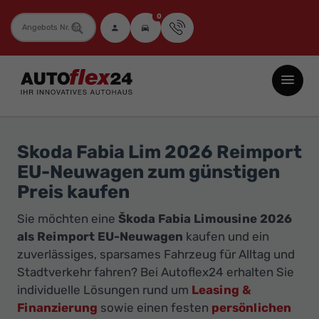
0
Fahrzeugnummer
Autoflex24
GmbH
-
EU-
Skoda Fabia Lim 2026 Reimport
Neuwagen
EU-Neuwagen zum günstigen
Jahreswagen
Preis kaufen
und
Sie möchten eine
Škoda Fabia Limousine 2026
Gebrauchtwagen
als Reimport EU-Neuwagen
kaufen und ein
zu
zuverlässiges, sparsames Fahrzeug für Alltag und
Top-
Stadtverkehr fahren? Bei Autoflex24 erhalten Sie
Preisen
individuelle Lösungen rund um
Leasing &
-
Finanzierung
sowie einen festen
persönlichen