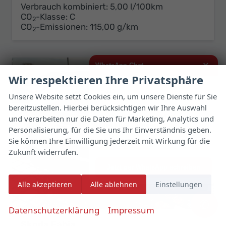
Verbrauch kombiniert:
5,00 l/100km
CO
-Klasse:
C
2
CO
-Emissionen:
115,00 g/km
2
×
WhatsApp Chat
Wir respektieren Ihre Privatsphäre
Hallo,
Unsere Website setzt Cookies ein, um unsere Dienste für Sie
bereitzustellen. Hierbei berücksichtigen wir Ihre Auswahl
ich interessiere mich für das oben
genannte Fahrzeug und freue mich
und verarbeiten nur die Daten für Marketing, Analytics und
über Eure Kontaktaufnahme.
Personalisierung, für die Sie uns Ihr Einverständnis geben.
Sie können Ihre Einwilligung jederzeit mit Wirkung für die
Viele Grüße
Zukunft widerrufen.
Jetzt per WhatsApp schreiben
Alle akzeptieren
Alle ablehnen
Einstellungen
✆
Datenschutzerklärung
Impressum
Skoda Fabia