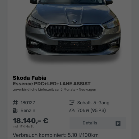
Skoda Fabia
Essence PDC+LED+LANE ASSIST
unverbindliche Lieferzeit: ca. 5 Monate
Neuwagen
Fahrzeugnr.
180127
Getriebe
Schalt. 5-Gang
Kraftstoff
Benzin
Leistung
70 kW (95 PS)
18.140,– €
Details
Fahrzeug 
incl. 19% MwSt.
Verbrauch kombiniert:
5,10 l/100km