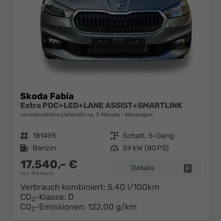
Skoda Fabia
Extra PDC+LED+LANE ASSIST+SMARTLINK
unverbindliche Lieferzeit: ca. 5 Monate
Neuwagen
Fahrzeugnr.
181495
Getriebe
Schalt. 5-Gang
Kraftstoff
Benzin
Leistung
59 kW (80 PS)
17.540,– €
Details
Fahrzeug 
incl. 19% MwSt.
Verbrauch kombiniert:
5,40 l/100km
CO
-Klasse:
D
2
CO
-Emissionen:
122,00 g/km
2