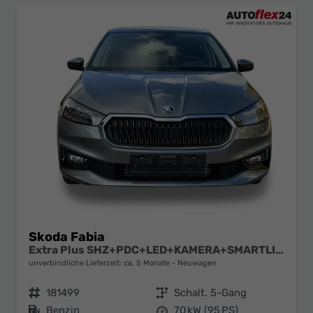
Skoda Fabia
Extra Plus SHZ+PDC+LED+KAMERA+SMARTLINK+LM
unverbindliche Lieferzeit: ca. 5 Monate
Neuwagen
Fahrzeugnr.
181499
Getriebe
Schalt. 5-Gang
Kraftstoff
Benzin
Leistung
70 kW (95 PS)