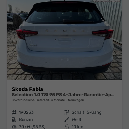
Skoda Fabia
Selection 1.0 TSI 95 PS 4-Jahre-Garantie-AppleCarPlay-AndroidAuto-LED-PDC-Sitzheizung-DAB-Klima
unverbindliche Lieferzeit:
4 Monate
Neuwagen
Fahrzeugnr.
190233
Getriebe
Schalt. 5-Gang
Kraftstoff
Benzin
Außenfarbe
Weiß
Leistung
70 kW (95 PS)
Kilometerstand
10 km