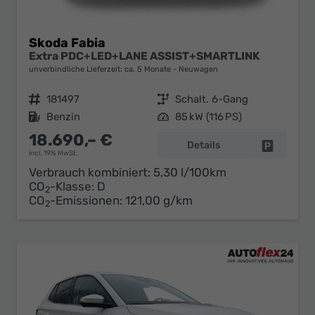
Skoda Fabia
Extra PDC+LED+LANE ASSIST+SMARTLINK
unverbindliche Lieferzeit: ca. 5 Monate
Neuwagen
Fahrzeugnr.
181497
Getriebe
Schalt. 6-Gang
Kraftstoff
Benzin
Leistung
85 kW (116 PS)
18.690,– €
Details
Fahrzeug 
incl. 19% MwSt.
Verbrauch kombiniert:
5,30 l/100km
CO
-Klasse:
D
2
CO
-Emissionen:
121,00 g/km
2