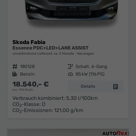
Skoda Fabia
Essence PDC+LED+LANE ASSIST
unverbindliche Lieferzeit: ca. 5 Monate
Neuwagen
Fahrzeugnr.
180128
Getriebe
Schalt. 6-Gang
Kraftstoff
Benzin
Leistung
85 kW (116 PS)
18.540,– €
Details
Fahrzeug 
incl. 19% MwSt.
Verbrauch kombiniert:
5,30 l/100km
CO
-Klasse:
D
2
CO
-Emissionen:
121,00 g/km
2