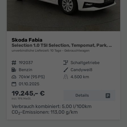
Skoda Fabia
Selection 1.0 TSI Selection, Tempomat, Park, Winterpaket, SmartLink, 4-J Garantie
unverbindliche Lieferzeit:
10 Tage
Gebrauchtwagen
Fahrzeugnr.
192037
Getriebe
Schaltgetriebe
Kraftstoff
Benzin
Außenfarbe
Candyweiß
Leistung
70 kW (95 PS)
Kilometerstand
4.500 km
01.10.2025
19.245,– €
Details
Fahrzeug 
incl. 19% MwSt.
Verbrauch kombiniert:
5,00 l/100km
CO
-Emissionen:
113,00 g/km
2