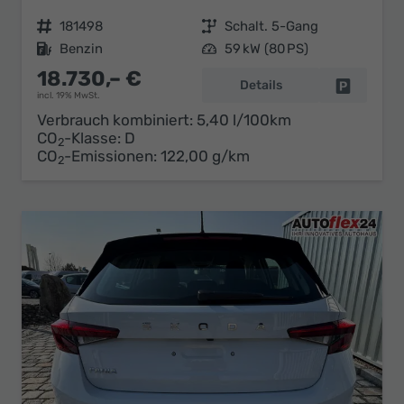
Fahrzeugnr.
181498
Getriebe
Schalt. 5-Gang
Kraftstoff
Benzin
Leistung
59 kW (80 PS)
18.730,– €
Details
Fahrzeug 
incl. 19% MwSt.
Verbrauch kombiniert:
5,40 l/100km
CO
-Klasse:
D
2
CO
-Emissionen:
122,00 g/km
2