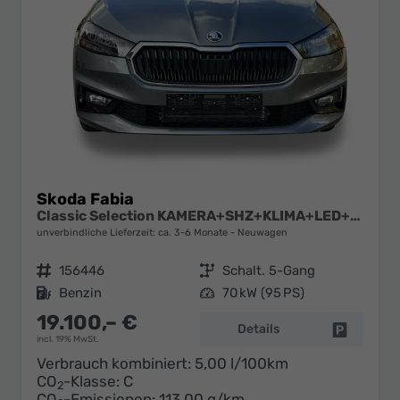
Skoda Fabia
Classic Selection KAMERA+SHZ+KLIMA+LED+15" LM+SMARTLINK
unverbindliche Lieferzeit: ca. 3-6 Monate
Neuwagen
Fahrzeugnr.
156446
Getriebe
Schalt. 5-Gang
Kraftstoff
Benzin
Leistung
70 kW (95 PS)
19.100,– €
Details
Fahrzeug 
incl. 19% MwSt.
Verbrauch kombiniert:
5,00 l/100km
CO
-Klasse:
C
2
CO
-Emissionen:
113,00 g/km