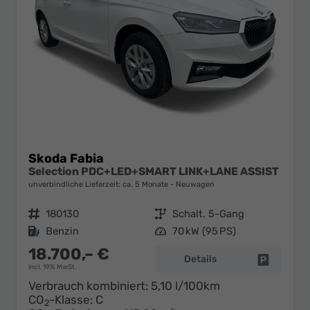
Skoda Fabia
Selection PDC+LED+SMART LINK+LANE ASSIST
unverbindliche Lieferzeit: ca. 5 Monate
Neuwagen
Fahrzeugnr.
180130
Getriebe
Schalt. 5-Gang
Kraftstoff
Benzin
Leistung
70 kW (95 PS)
18.700,– €
Details
Fahrzeug 
incl. 19% MwSt.
Verbrauch kombiniert:
5,10 l/100km
CO
-Klasse:
C
2