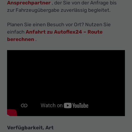
Ihr
Ansprechpartner
, der Sie von der Anfrage bis
zur Fahrzeugübergabe zuverlässig begleitet.
Innovatives
Autohaus
Planen Sie einen Besuch vor Ort? Nutzen Sie
einfach
Anfahrt zu Autoflex24 – Route
berechnen
.
Verfügbarkeit, Art