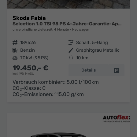
Skoda Fabia
Selection 1.0 TSI 95 PS 4-Jahre-Garantie-AppleCarPlay-AndroidAuto-LED-PDC-Sitzheizung-DAB-Klima
unverbindliche Lieferzeit:
4 Monate
Neuwagen
Fahrzeugnr.
189526
Getriebe
Schalt. 5-Gang
Kraftstoff
Benzin
Außenfarbe
Graphitgrau Metallic
Leistung
70 kW (95 PS)
Kilometerstand
10 km
19.450,– €
Details
Fahrzeug 
incl. 19% MwSt.
Verbrauch kombiniert:
5,00 l/100km
CO
-Klasse:
C
2
CO
-Emissionen:
115,00 g/km
2