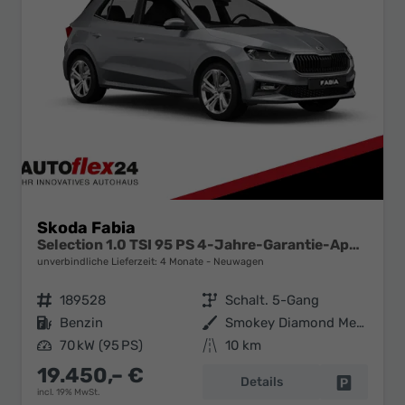
Skoda Fabia
Selection 1.0 TSI 95 PS 4-Jahre-Garantie-AppleCarPlay-AndroidAuto-LED-PDC-Sitzheizung-DAB-Klima
unverbindliche Lieferzeit:
4 Monate
Neuwagen
Fahrzeugnr.
189528
Getriebe
Schalt. 5-Gang
Kraftstoff
Benzin
Außenfarbe
Smokey Diamond Metallic
Leistung
70 kW (95 PS)
Kilometerstand
10 km
19.450,– €
Details
Fahrzeug 
incl. 19% MwSt.