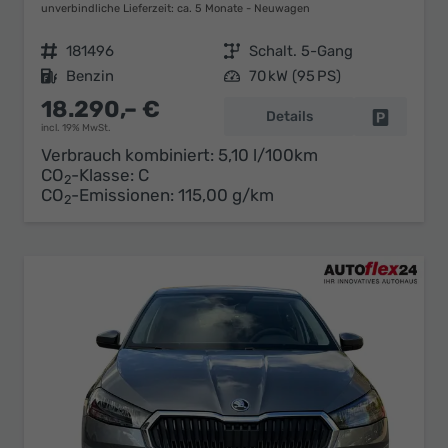
unverbindliche Lieferzeit: ca. 5 Monate
Neuwagen
Fahrzeugnr.
181496
Getriebe
Schalt. 5-Gang
Kraftstoff
Benzin
Leistung
70 kW (95 PS)
18.290,– €
Details
Fahrzeug 
incl. 19% MwSt.
Verbrauch kombiniert:
5,10 l/100km
CO
-Klasse:
C
2
CO
-Emissionen:
115,00 g/km
2