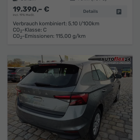
19.390,– €
Details
Fahrzeug 
incl. 19% MwSt.
Verbrauch kombiniert:
5,10 l/100km
CO
-Klasse:
C
2
CO
-Emissionen:
115,00 g/km
2