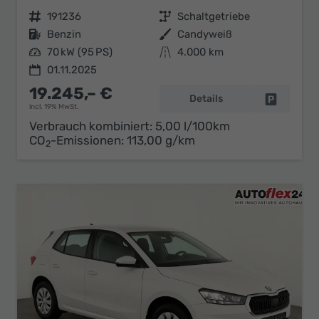
Fahrzeugnr.
191236
Getriebe
Schaltgetriebe
Kraftstoff
Benzin
Außenfarbe
Candyweiß
Leistung
70 kW (95 PS)
Kilometerstand
4.000 km
01.11.2025
19.245,– €
Details
Fahrzeug 
incl. 19% MwSt.
Verbrauch kombiniert:
5,00 l/100km
CO
-Emissionen:
113,00 g/km
2