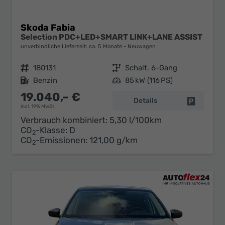
Skoda Fabia
Selection PDC+LED+SMART LINK+LANE ASSIST
unverbindliche Lieferzeit: ca. 5 Monate
Neuwagen
Fahrzeugnr.
180131
Getriebe
Schalt. 6-Gang
Kraftstoff
Benzin
Leistung
85 kW (116 PS)
19.040,– €
Details
Fahrzeug 
incl. 19% MwSt.
Verbrauch kombiniert:
5,30 l/100km
CO
-Klasse:
D
2
CO
-Emissionen:
121,00 g/km
2