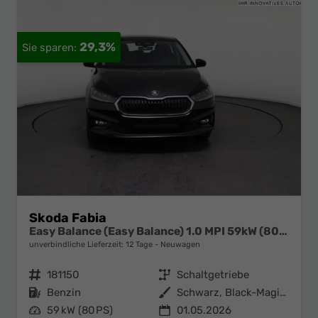
29,3%
Skoda Fabia
Easy Balance (Easy Balance) 1.0 MPI 59kW (80 PS) 5-Gang-Schaltgetriebe
unverbindliche Lieferzeit:
12 Tage
Neuwagen
Fahrzeugnr.
181150
Getriebe
Schaltgetriebe
Kraftstoff
Benzin
Außenfarbe
Schwarz, Black-Magic (1Z1Z)
Leistung
59 kW (80 PS)
01.05.2026