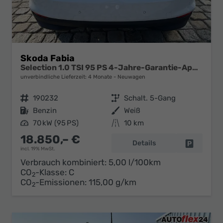
Skoda Fabia
Selection 1.0 TSI 95 PS 4-Jahre-Garantie-AppleCarPlay-AndroidAuto-LED-PDC-Sitzheizung-DAB-Klima
unverbindliche Lieferzeit:
4 Monate
Neuwagen
Fahrzeugnr.
190232
Getriebe
Schalt. 5-Gang
Kraftstoff
Benzin
Außenfarbe
Weiß
Leistung
70 kW (95 PS)
Kilometerstand
10 km
18.850,– €
Details
Fahrzeug 
incl. 19% MwSt.
Verbrauch kombiniert:
5,00 l/100km
CO
-Klasse:
C
2
CO
-Emissionen:
115,00 g/km
2