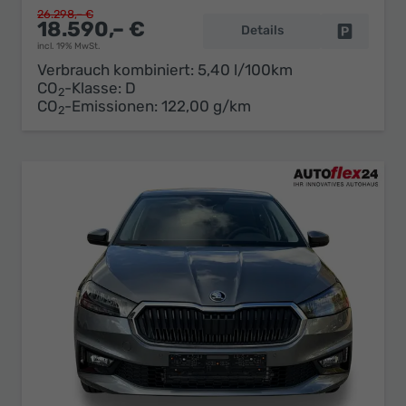
26.298,– €
18.590,– €
Details
Fahrzeug 
incl. 19% MwSt.
Verbrauch kombiniert:
5,40 l/100km
CO
-Klasse:
D
2
CO
-Emissionen:
122,00 g/km
2