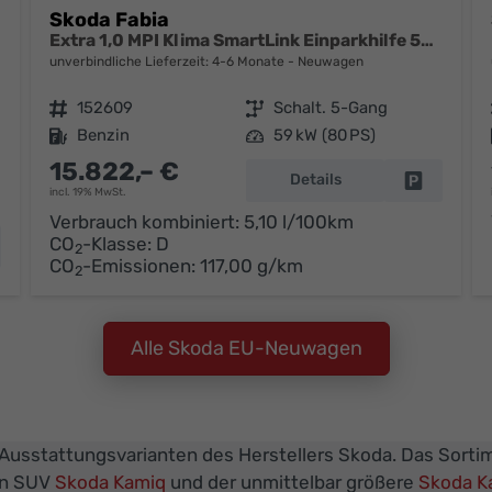
Skoda Fabia
Extra 1,0 MPI Klima SmartLink Einparkhilfe 5J Garantie LED Scheinwerfer Bluetooth
unverbindliche Lieferzeit: 4-6 Monate
Neuwagen
Fahrzeugnr.
152609
Getriebe
Schalt. 5-Gang
Kraftstoff
Benzin
Leistung
59 kW (80 PS)
15.822,– €
Details
Fahrzeug 
incl. 19% MwSt.
Verbrauch kombiniert:
5,10 l/100km
CO
-Klasse:
D
hrzeug parken
2
CO
-Emissionen:
117,00 g/km
2
Alle Skoda EU-Neuwagen
 Ausstattungsvarianten des Herstellers Skoda. Das Sortim
en SUV
Skoda Kamiq
und der unmittelbar größere
Skoda K