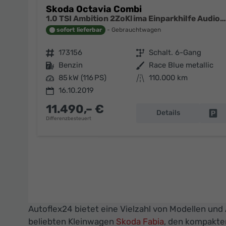
Skoda Octavia Combi
1.0 TSI Ambition 2ZoKlima Einparkhilfe Audio Swing
sofort lieferbar
Gebrauchtwagen
Fahrzeugnr.
173156
Getriebe
Schalt. 6-Gang
Kraftstoff
Benzin
Außenfarbe
Race Blue metallic
Leistung
85 kW (116 PS)
Kilometerstand
110.000 km
16.10.2019
11.490,– €
Details
Fa
Differenzbesteuert
Autoflex24 bietet eine Vielzahl von Modellen und
beliebten Kleinwagen
Skoda Fabia
, den kompakt