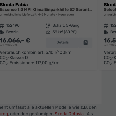
Skoda Fabia
Skod
Essence 1,0 MPI Klima Einparkhilfe 5J Garantie LED Scheinwerfer Bluetooth
unverbindliche Lieferzeit: 4-6 Monate
Neuwagen
unverbin
Fahrzeugnr.
152490
Getriebe
Schalt. 5-Gang
Fahrzeugnr.
15
Kraftstoff
Benzin
Leistung
59 kW (80 PS)
Kraftstoff
Be
16.066,– €
16.
Details
parken
Fahrzeug parken
incl. 19% MwSt.
incl. 19% 
Verbrauch kombiniert:
5,10 l/100km
Verbr
CO
-Klasse:
D
CO
-K
2
2
CO
-Emissionen:
117,00 g/km
CO
-
2
2
ent umfasst alle aktuellen Modelle wie z.B. den
aroq
, oder den geräumigen
Skoda Octavia
. Als