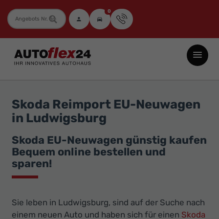
0
Fahrzeugnummer
Autoflex24
GmbH
-
EU-
Skoda Reimport EU-Neuwagen
Neuwagen
in Ludwigsburg
Jahreswagen
und
Skoda EU-Neuwagen günstig kaufen
Bequem online bestellen und
Gebrauchtwagen
sparen!
zu
Top-
Preisen
Sie leben in Ludwigsburg, sind auf der Suche nach
-
einem neuen Auto und haben sich für einen
Skoda