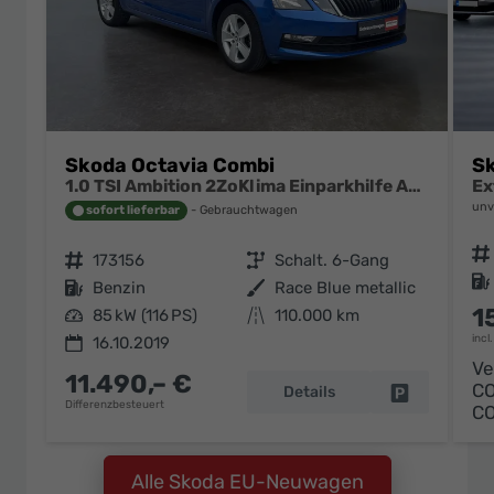
Skoda Octavia Combi
Sk
1.0 TSI Ambition 2ZoKlima Einparkhilfe Audio Swing
unv
sofort lieferbar
Gebrauchtwagen
Fahrzeugnr.
Fahrzeugnr.
173156
Getriebe
Schalt. 6-Gang
Kraftstoff
Kraftstoff
Benzin
Außenfarbe
Race Blue metallic
1
Leistung
85 kW (116 PS)
Kilometerstand
110.000 km
incl
16.10.2019
Ve
11.490,– €
C
Details
Fahrzeug pa
Differenzbesteuert
C
Alle Skoda EU-Neuwagen