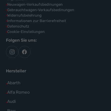
Neuwagen-Verkaufsbedinungen
Gebrauchtwagen-Verkaufsbedinungen
Widerrufsbelehrung
Informationen zur Barrierefreiheit
Datenschutz
Cookie-Einstellungen
Folgen Sie uns:
autoflex
autoflex24
auf
auf
instagram
facebook
Hersteller
Alle
Abarth
Fahrzeuge
Alle
Alfa Romeo
von
Fahrzeuge
Alle
Audi
Abarth
von
Fahrzeuge
Alle
Baw