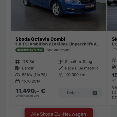
Skoda Octavia Combi
Sk
1.0 TSI Ambition 2ZoKlima Einparkhilfe Audio Swing
unv
sofort lieferbar
Gebrauchtwagen
Fahrzeugnr.
Fahrzeugnr.
173156
Getriebe
Schalt. 6-Gang
Kraftstoff
Kraftstoff
Benzin
Außenfarbe
Race Blue metallic
1
Leistung
85 kW (116 PS)
Kilometerstand
110.000 km
incl
16.10.2019
Ve
11.490,– €
C
Details
Fahrzeug pa
Differenzbesteuert
C
Alle Skoda EU-Neuwagen