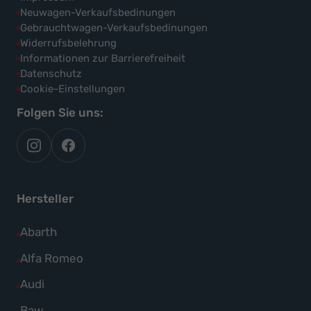
Neuwagen-Verkaufsbedinungen
Gebrauchtwagen-Verkaufsbedinungen
Widerrufsbelehrung
Informationen zur Barrierefreiheit
Datenschutz
Cookie-Einstellungen
Folgen Sie uns:
autoflex
autoflex24
auf
auf
instagram
facebook
Hersteller
Alle
Abarth
Fahrzeuge
Alle
Alfa Romeo
von
Fahrzeuge
Alle
Audi
Abarth
von
Fahrzeuge
Alle
Baw