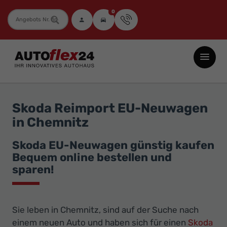
0
Fahrzeugnummer
Autoflex24
GmbH
-
EU-
Skoda Reimport EU-Neuwagen
Neuwagen
in Chemnitz
Jahreswagen
und
Skoda EU-Neuwagen günstig kaufen
Bequem online bestellen und
Gebrauchtwagen
sparen!
zu
Top-
Preisen
Sie leben in Chemnitz, sind auf der Suche nach
-
einem neuen Auto und haben sich für einen
Skoda