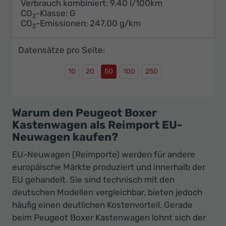
Verbrauch kombiniert:
9,40 l/100km
CO
-Klasse:
G
2
CO
-Emissionen:
247,00 g/km
2
Datensätze pro Seite:
10
20
50
100
250
Warum den Peugeot Boxer
Kastenwagen als Reimport EU-
Neuwagen kaufen?
EU-Neuwagen (Reimporte) werden für andere
europäische Märkte produziert und innerhalb der
EU gehandelt. Sie sind technisch mit den
deutschen Modellen vergleichbar, bieten jedoch
häufig einen deutlichen Kostenvorteil. Gerade
beim Peugeot Boxer Kastenwagen lohnt sich der