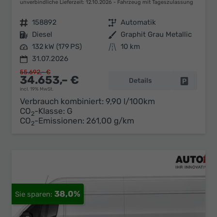
unverbindliche Lieferzeit:
12.10.2026
Fahrzeug mit Tageszulassung
Fahrzeugnr.
158892
Getriebe
Automatik
Kraftstoff
Diesel
Außenfarbe
Graphit Grau Metallic
Leistung
132 kW (179 PS)
Kilometerstand
10 km
31.07.2026
55.692,– €
34.653,– €
Details
Fahrzeug 
incl. 19% MwSt.
Verbrauch kombiniert:
9,90 l/100km
CO
-Klasse:
G
2
CO
-Emissionen:
261,00 g/km
2
38,0%