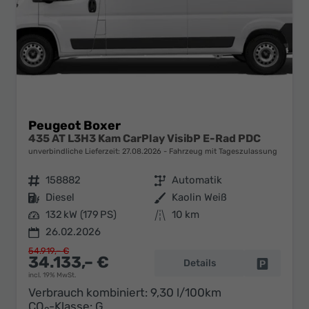
Peugeot Boxer
435 AT L3H3 Kam CarPlay VisibP E-Rad PDC
unverbindliche Lieferzeit:
27.08.2026
Fahrzeug mit Tageszulassung
Fahrzeugnr.
158882
Getriebe
Automatik
Kraftstoff
Diesel
Außenfarbe
Kaolin Weiß
Leistung
132 kW (179 PS)
Kilometerstand
10 km
26.02.2026
54.919,– €
34.133,– €
Details
Fahrzeug 
incl. 19% MwSt.
Verbrauch kombiniert:
9,30 l/100km
CO
-Klasse:
G