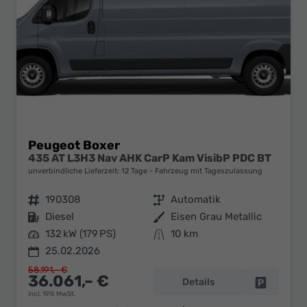
Peugeot Boxer
435 AT L3H3 Nav AHK CarP Kam VisibP PDC BT
unverbindliche Lieferzeit:
12 Tage
Fahrzeug mit Tageszulassung
Fahrzeugnr.
190308
Getriebe
Automatik
Kraftstoff
Diesel
Außenfarbe
Eisen Grau Metallic
Leistung
132 kW (179 PS)
Kilometerstand
10 km
25.02.2026
58.191,– €
36.061,– €
Details
Fahrzeug 
incl. 19% MwSt.