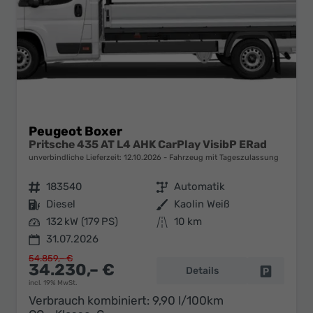
Peugeot Boxer
Pritsche 435 AT L4 AHK CarPlay VisibP ERad
unverbindliche Lieferzeit:
12.10.2026
Fahrzeug mit Tageszulassung
Fahrzeugnr.
183540
Getriebe
Automatik
Kraftstoff
Diesel
Außenfarbe
Kaolin Weiß
Leistung
132 kW (179 PS)
Kilometerstand
10 km
31.07.2026
54.859,– €
34.230,– €
Details
Fahrzeug 
incl. 19% MwSt.
Verbrauch kombiniert:
9,90 l/100km