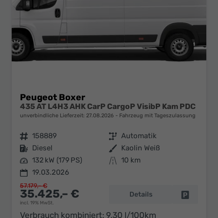
Peugeot Boxer
435 AT L4H3 AHK CarP CargoP VisibP Kam PDC
unverbindliche Lieferzeit:
27.08.2026
Fahrzeug mit Tageszulassung
Fahrzeugnr.
158889
Getriebe
Automatik
Kraftstoff
Diesel
Außenfarbe
Kaolin Weiß
Leistung
132 kW (179 PS)
Kilometerstand
10 km
19.03.2026
57.179,– €
35.425,– €
Details
Fahrzeug 
incl. 19% MwSt.
Verbrauch kombiniert:
9,30 l/100km