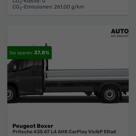
CO
-Klasse:
G
2
CO
-Emissionen:
261,00 g/km
2
37,8%
Peugeot Boxer
Pritsche 435 AT L4 AHK CarPlay VisibP ERad