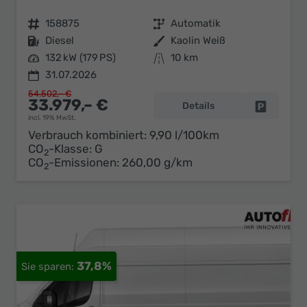
Fahrzeugnr.
158875
Getriebe
Automatik
Kraftstoff
Diesel
Außenfarbe
Kaolin Weiß
Leistung
132 kW (179 PS)
Kilometerstand
10 km
31.07.2026
54.502,– €
33.979,– €
Details
Fahrzeug 
incl. 19% MwSt.
Verbrauch kombiniert:
9,90 l/100km
CO
-Klasse:
G
2
CO
-Emissionen:
260,00 g/km
2
37,8%