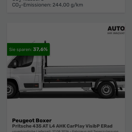
2
CO
-Emissionen:
244,00 g/km
2
37,6%
Peugeot Boxer
Pritsche 435 AT L4 AHK CarPlay VisibP ERad
unverbindliche Lieferzeit:
27.08.2026
Fahrzeug mit Tageszulassung