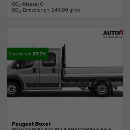
CO
-Klasse:
G
2
CO
-Emissionen:
246,00 g/km
2
37,7%
Peugeot Boxer
Pritsche DoKa 435 AT L4 AHK CarP Kam Visib