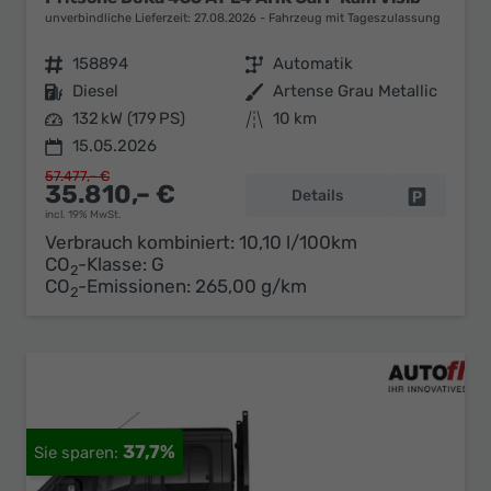
unverbindliche Lieferzeit:
27.08.2026
Fahrzeug mit Tageszulassung
Fahrzeugnr.
158894
Getriebe
Automatik
Kraftstoff
Diesel
Außenfarbe
Artense Grau Metallic
Leistung
132 kW (179 PS)
Kilometerstand
10 km
15.05.2026
57.477,– €
35.810,– €
Details
Fahrzeug 
incl. 19% MwSt.
Verbrauch kombiniert:
10,10 l/100km
CO
-Klasse:
G
2
CO
-Emissionen:
265,00 g/km
2
37,7%