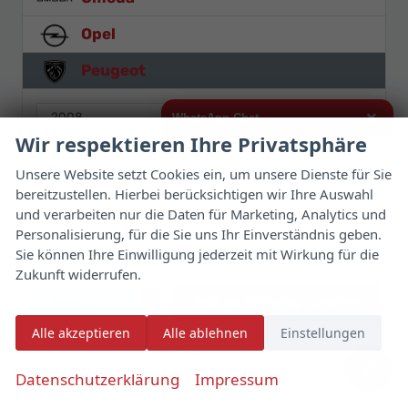
Opel
Peugeot
×
2008
WhatsApp Chat
Wir respektieren Ihre Privatsphäre
208
Hallo,
3008
Unsere Website setzt Cookies ein, um unsere Dienste für Sie
bereitzustellen. Hierbei berücksichtigen wir Ihre Auswahl
ich interessiere mich für das oben
308
genannte Fahrzeug und freue mich
und verarbeiten nur die Daten für Marketing, Analytics und
308 SW
über Eure Kontaktaufnahme.
Personalisierung, für die Sie uns Ihr Einverständnis geben.
408
Sie können Ihre Einwilligung jederzeit mit Wirkung für die
Viele Grüße
Zukunft widerrufen.
5008
Boxer
Jetzt per WhatsApp schreiben
e-2008
Alle akzeptieren
Alle ablehnen
Einstellungen
e-208
✆
Datenschutzerklärung
Impressum
Expert
Partner