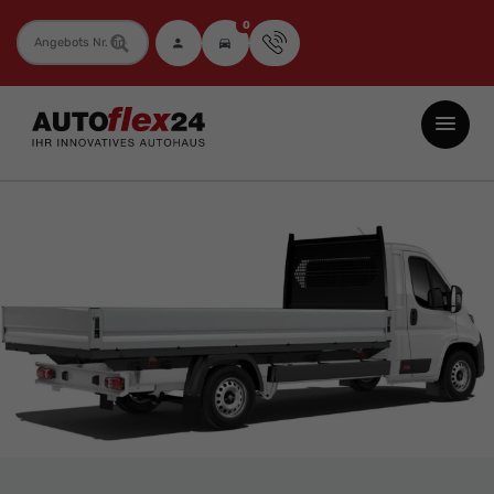
0
Fahrzeugnummer
Autoflex24
GmbH
-
EU-
Neuwagen
Jahreswagen
und
Gebrauchtwagen
zu
Top-
Preisen
-