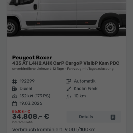
Peugeot Boxer
435 AT L4H2 AHK CarP CargoP VisibP Kam PDC
unverbindliche Lieferzeit:
12 Tage
Fahrzeug mit Tageszulassung
Fahrzeugnr.
192299
Getriebe
Automatik
Kraftstoff
Diesel
Außenfarbe
Kaolin Weiß
Leistung
132 kW (179 PS)
Kilometerstand
10 km
19.03.2026
56.108,– €
34.808,– €
Details
Fahrzeug 
incl. 19% MwSt.
Verbrauch kombiniert:
9,00 l/100km