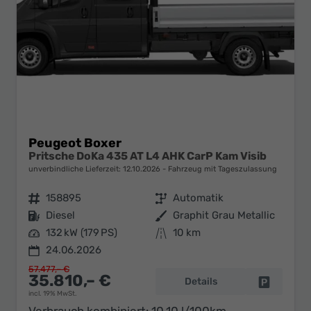
Peugeot Boxer
Pritsche DoKa 435 AT L4 AHK CarP Kam Visib
unverbindliche Lieferzeit:
12.10.2026
Fahrzeug mit Tageszulassung
Fahrzeugnr.
158895
Getriebe
Automatik
Kraftstoff
Diesel
Außenfarbe
Graphit Grau Metallic
Leistung
132 kW (179 PS)
Kilometerstand
10 km
24.06.2026
57.477,– €
35.810,– €
Details
Fahrzeug 
incl. 19% MwSt.