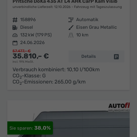
Pritsche DoKa 435 AT L4 AHK CarP Kam Visib
unverbindliche Lieferzeit:
12.10.2026
Fahrzeug mit Tageszulassung
Fahrzeugnr.
158896
Getriebe
Automatik
Kraftstoff
Diesel
Außenfarbe
Eisen Grau Metallic
Leistung
132 kW (179 PS)
Kilometerstand
10 km
24.06.2026
57.477,– €
35.810,– €
Details
Fahrzeug 
incl. 19% MwSt.
Verbrauch kombiniert:
10,10 l/100km
CO
-Klasse:
G
2
CO
-Emissionen:
265,00 g/km
2
38,0%