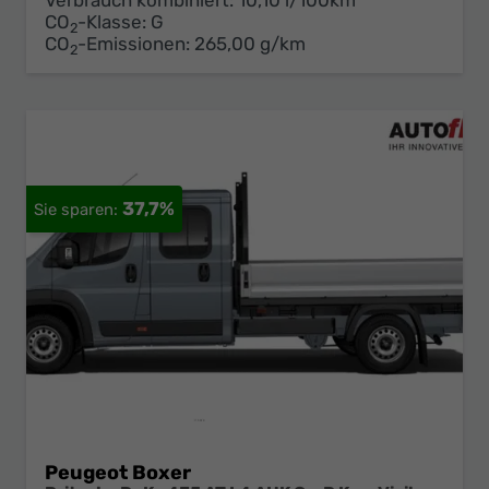
Verbrauch kombiniert:
10,10 l/100km
CO
-Klasse:
G
2
CO
-Emissionen:
265,00 g/km
2
37,7%
Peugeot Boxer