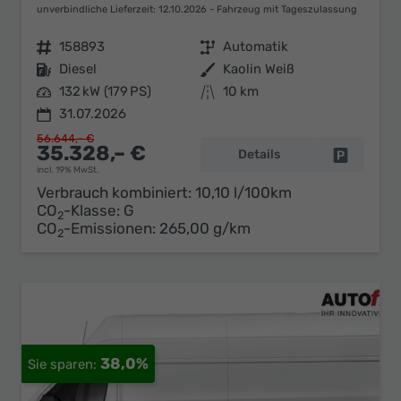
unverbindliche Lieferzeit:
12.10.2026
Fahrzeug mit Tageszulassung
Fahrzeugnr.
158893
Getriebe
Automatik
Kraftstoff
Diesel
Außenfarbe
Kaolin Weiß
Leistung
132 kW (179 PS)
Kilometerstand
10 km
31.07.2026
56.644,– €
35.328,– €
Details
Fahrzeug 
incl. 19% MwSt.
Verbrauch kombiniert:
10,10 l/100km
CO
-Klasse:
G
2
CO
-Emissionen:
265,00 g/km
2
38,0%